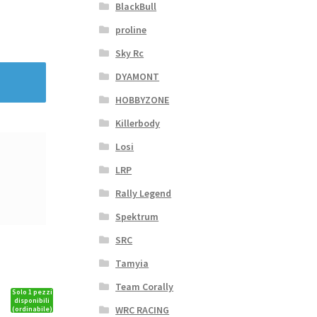
BlackBull
proline
Sky Rc
DYAMONT
HOBBYZONE
Killerbody
Losi
LRP
Rally Legend
Spektrum
SRC
Tamyia
Team Corally
Solo 1 pezzi
disponibili
WRC RACING
(ordinabile)