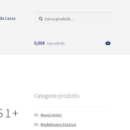
Cerca:
Cerca
alla Cassa
0,00
€
0 prodotti
Categorie prodotto
 1 +
Nuovi Arrivi
Modellismo Statico