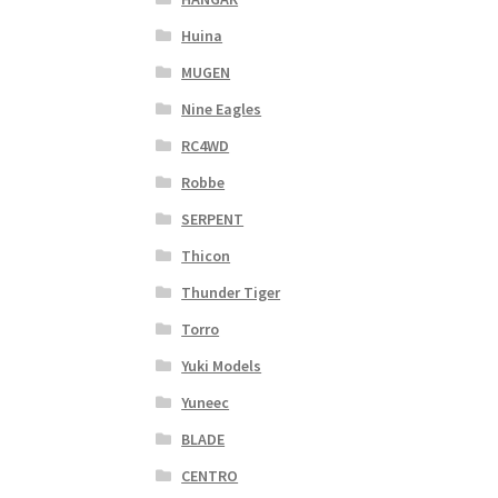
Huina
MUGEN
Nine Eagles
RC4WD
Robbe
SERPENT
Thicon
Thunder Tiger
Torro
Yuki Models
Yuneec
BLADE
CENTRO