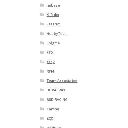
hubsan
X-Rider
Fastrax
HobbyTech
Enigma
FTX
Xray
RPM
Team Associated
DURATRAX
BSD RACING
Carson
ECX
HANGAR