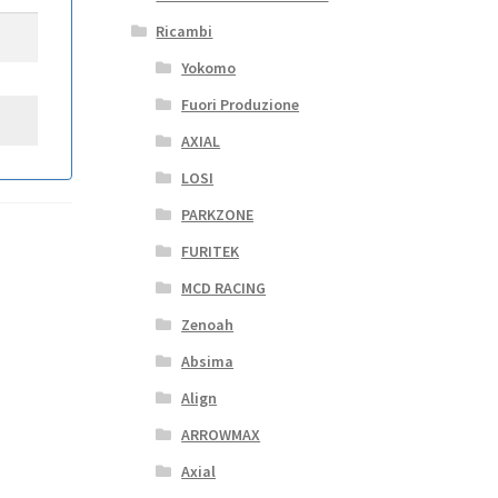
Ricambi
Yokomo
Fuori Produzione
AXIAL
LOSI
PARKZONE
FURITEK
MCD RACING
Zenoah
Absima
Align
ARROWMAX
Axial