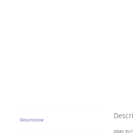
Descr
Descrizione
XRAY 352