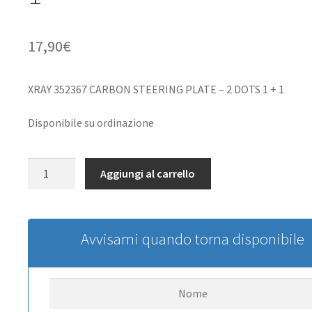
17,90
€
XRAY 352367 CARBON STEERING PLATE – 2 DOTS 1 + 1
Disponibile su ordinazione
XRAY
Aggiungi al carrello
352367
CARBON
STEERING
PLATE
Avvisami quando torna disponibile
-
2
DOTS
1