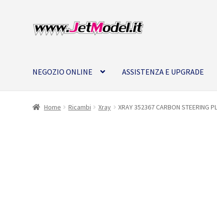
Vai
Vai
alla
al
navigazione
contenuto
NEGOZIO ONLINE
ASSISTENZA E UPGRADE
Home
Ricambi
Xray
XRAY 352367 CARBON STEERING PLA
SU
ORDINAZIONE