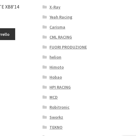
E XB8’14
X-Ray
Yeah Racing
Carisma
rrello
CML RACING
FUORI PRODUZIONE
helion
Himoto
Hobao
HPI RACING
MCD
Robitronic
Sworkz
TEKNO