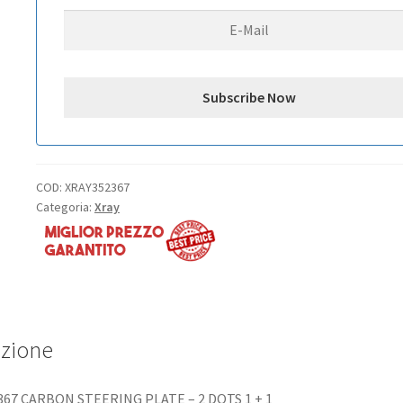
+
1
quantità
COD:
XRAY352367
Categoria:
Xray
izione
367 CARBON STEERING PLATE – 2 DOTS 1 + 1