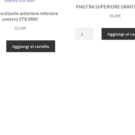
PIASTRA SUPERIORE GRAFIT
scillante anteriore inferiore
36,00
€
sinistro XT8 XRAY
15,30
€
PIASTRA
Aggiungi al ca
SUPERIORE
GRAFITE
Aggiungi al carrello
XB8'14
quantità