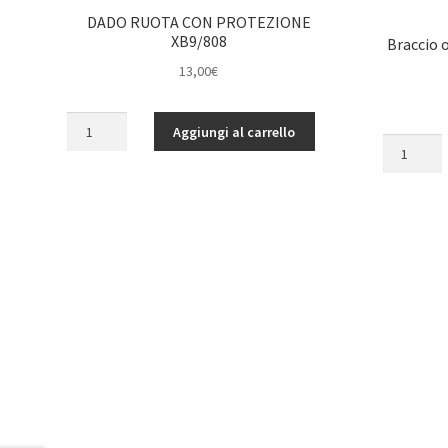
DADO RUOTA CON PROTEZIONE
XB9/808
Braccio o
13,00
€
DADO
Aggiungi al carrello
RUOTA
Braccio
CON
oscillante
PROTEZIONE
anteriore
XB9/808
inferiore
quantità
sinistro
XT8
XRAY
quantità