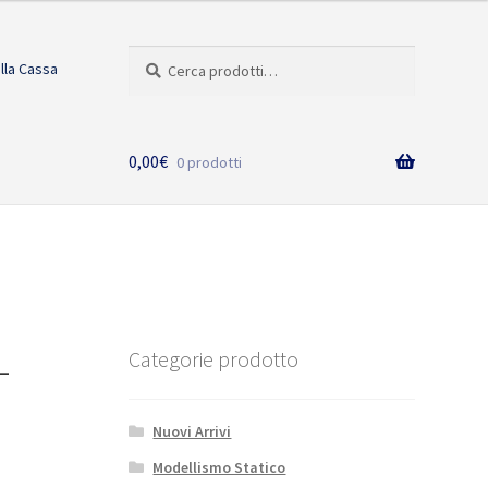
Cerca:
Cerca
alla Cassa
0,00
€
0 prodotti
-
Categorie prodotto
Nuovi Arrivi
Modellismo Statico