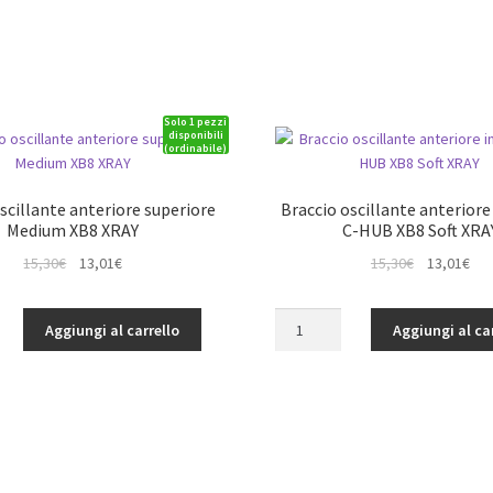
Solo 1 pezzi
disponibili
(ordinabile)
scillante anteriore superiore
Braccio oscillante anteriore
Medium XB8 XRAY
C-HUB XB8 Soft XRA
Il
Il
Il
Il
15,30
€
13,01
€
15,30
€
13,01
€
prezzo
prezzo
prezzo
pre
originale
attuale
originale
att
Braccio
Aggiungi al carrello
Aggiungi al ca
era:
è:
era:
è:
oscillante
15,30€.
13,01€.
15,30€.
13,
anteriore
inferiore
C-
HUB
XB8
Soft