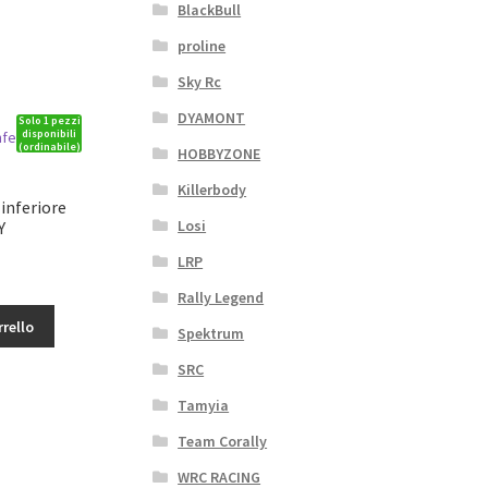
BlackBull
proline
Sky Rc
DYAMONT
Solo 1 pezzi
disponibili
(ordinabile)
HOBBYZONE
Killerbody
 inferiore
Losi
Y
LRP
zzo
Rally Legend
uale
rrello
Spektrum
01€.
SRC
Tamyia
Team Corally
WRC RACING