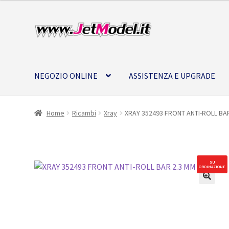
Vai
Vai
alla
al
navigazione
contenuto
NEGOZIO ONLINE
ASSISTENZA E UPGRADE
Home
Ricambi
Xray
XRAY 352493 FRONT ANTI-ROLL BA
SU
ORDINAZIONE
🔍