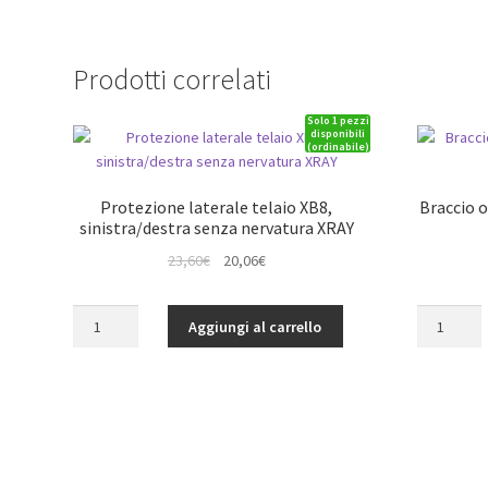
Prodotti correlati
Solo 1 pezzi
disponibili
(ordinabile)
Protezione laterale telaio XB8,
Braccio o
sinistra/destra senza nervatura XRAY
Il
Il
23,60
€
20,06
€
prezzo
prezzo
originale
attuale
Protezione
Braccio
Aggiungi al carrello
era:
è:
laterale
oscillante
23,60€.
20,06€.
telaio
anteriore
XB8,
superiore
sinistra/destra
Medium
senza
XB8
nervatura
XRAY
XRAY
quantità