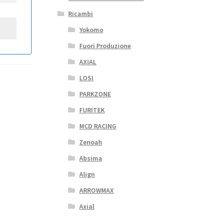
Ricambi
Yokomo
Fuori Produzione
AXIAL
LOSI
PARKZONE
FURITEK
MCD RACING
Zenoah
Absima
Align
ARROWMAX
Axial