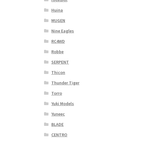
Huina
MUGEN
Nine Eagles
RC4WD
Robbe
SERPENT
Thicon
Thunder Tiger
Torro
Yuki Models
Yuneec
BLADE
CENTRO