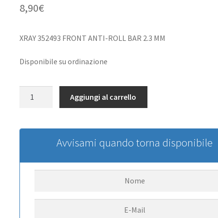
8,90
€
XRAY 352493 FRONT ANTI-ROLL BAR 2.3 MM
Disponibile su ordinazione
XRAY
Aggiungi al carrello
352493
FRONT
ANTI-
ROLL
Avvisami quando torna disponibile
BAR
2.3
MM
quantità