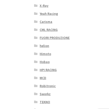
X-Ray
Yeah Racing
Carisma
CML RACING
FUORI PRODUZIONE
helion
Himoto
Hobao
HPI RACING
MCD
Robitronic
Sworkz
TEKNO