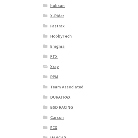
hubsan
X-Rider
Fastrax
HobbyTech
Enigma
FTX
Xray
RPM
Team Associated
DURATRAX
BSD RACING
Carson
ECX
HANGAR