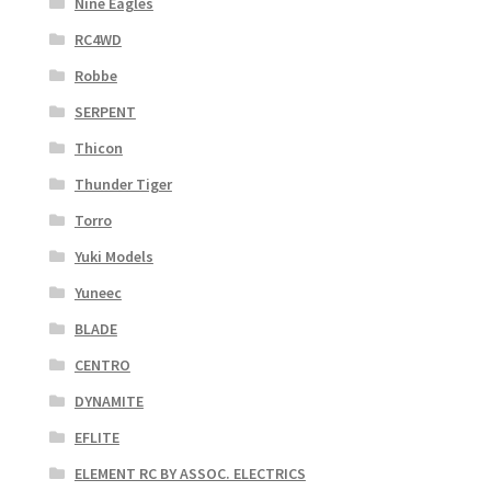
Nine Eagles
RC4WD
Robbe
SERPENT
Thicon
Thunder Tiger
Torro
Yuki Models
Yuneec
BLADE
CENTRO
DYNAMITE
EFLITE
ELEMENT RC BY ASSOC. ELECTRICS