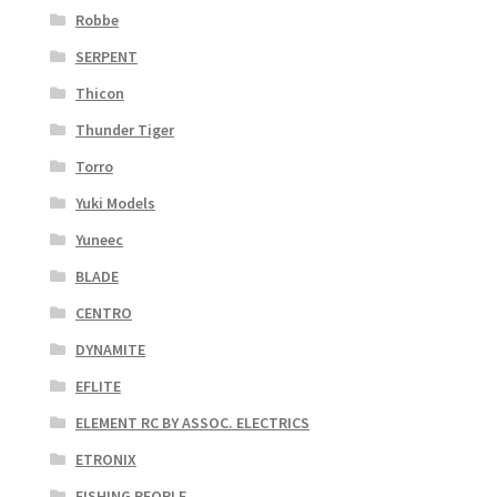
Robbe
SERPENT
Thicon
Thunder Tiger
Torro
Yuki Models
Yuneec
BLADE
CENTRO
DYNAMITE
EFLITE
ELEMENT RC BY ASSOC. ELECTRICS
ETRONIX
FISHING PEOPLE