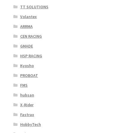
TT SOLUTIONS
Volantex
ARRMA
CEN RACING
GMADE
HSP RACING
Kyosho
PROBOAT
FMS
hubsan
X-Rider
Fastrax
HobbyTech