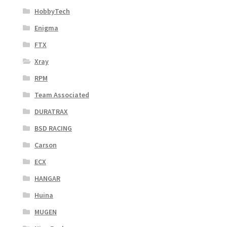
HobbyTech
Enigma
FTX
Xray
RPM
Team Associated
DURATRAX
BSD RACING
Carson
ECX
HANGAR
Huina
MUGEN