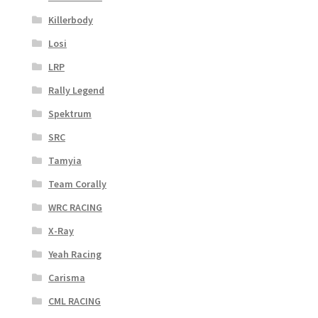
Killerbody
Losi
LRP
Rally Legend
Spektrum
SRC
Tamyia
Team Corally
WRC RACING
X-Ray
Yeah Racing
Carisma
CML RACING