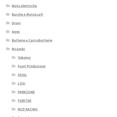
Moto elettriche
Barche e Motoscafi
Droni
Aerei
Batterie e Caricabatterie
Ricambi
Yokomo
Fuori Produzione
AXIAL
LOSI
PARKZONE
FURITEK
MCD RACING