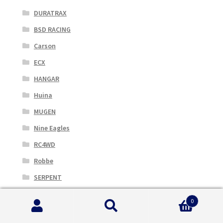
DURATRAX
BSD RACING
Carson
ECX
HANGAR
Huina
MUGEN
Nine Eagles
RC4WD
Robbe
SERPENT
Thicon
0
Thunder Tiger
Cerca:
Cerca