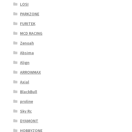
LOSI
PARKZONE
FURITEK
MCD RACING
Zenoah
Absima
Align
ARROWMAX
Axial
BlackBull
proline
Sky Rc
DYAMONT
HOBBYZONE