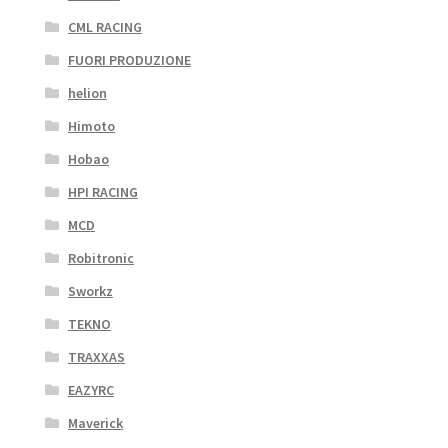
CML RACING
FUORI PRODUZIONE
helion
Himoto
Hobao
HPI RACING
MCD
Robitronic
Sworkz
TEKNO
TRAXXAS
EAZYRC
Maverick