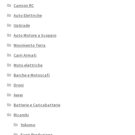
Camion RC
Auto Elettriche
UpGrade
Auto Motore a Scoppio
Movimento Terra
Carri Armati
Moto elettriche
Barche e Motoscafi
Droni
Aerei
Batterie e Caricabatterie
Ricambi
Yokomo
Fuori Produzione