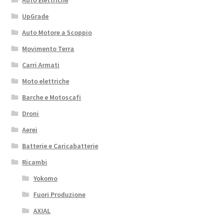
Auto Elettriche
UpGrade
Auto Motore a Scoppio
Movimento Terra
Carri Armati
Moto elettriche
Barche e Motoscafi
Droni
Aerei
Batterie e Caricabatterie
Ricambi
Yokomo
Fuori Produzione
AXIAL