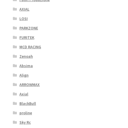
AXIAL
LOSI
PARKZONE
FURITEK
MCD RACING
Zenoah
Absima
Align
ARROWMAX
Axial
BlackBull
proline
Sky Rc