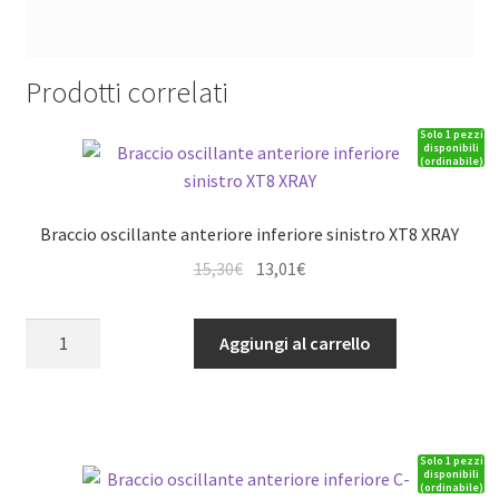
Prodotti correlati
Solo 1 pezzi
disponibili
(ordinabile)
Braccio oscillante anteriore inferiore sinistro XT8 XRAY
Il
Il
15,30
€
13,01
€
prezzo
prezzo
originale
attuale
Braccio
Aggiungi al carrello
era:
è:
oscillante
15,30€.
13,01€.
anteriore
inferiore
sinistro
Solo 1 pezzi
XT8
disponibili
(ordinabile)
XRAY