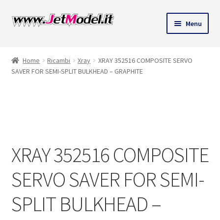
Vai
Vai
Menu
alla
al
navigazione
contenuto
Home
Ricambi
Xray
XRAY 352516 COMPOSITE SERVO
SAVER FOR SEMI-SPLIT BULKHEAD – GRAPHITE
SU
ORDINAZIONE
XRAY 352516 COMPOSITE
SERVO SAVER FOR SEMI-
SPLIT BULKHEAD –