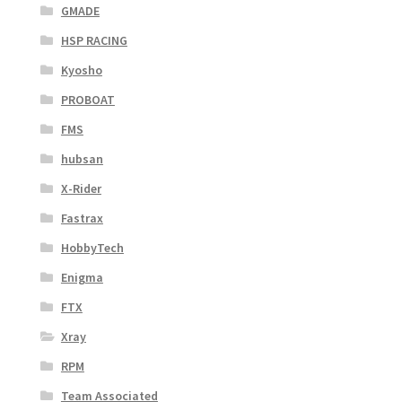
GMADE
HSP RACING
Kyosho
PROBOAT
FMS
hubsan
X-Rider
Fastrax
HobbyTech
Enigma
FTX
Xray
RPM
Team Associated