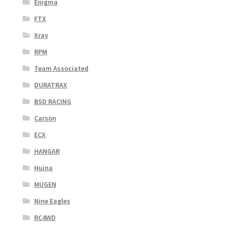
Enigma
FTX
Xray
RPM
Team Associated
DURATRAX
BSD RACING
Carson
ECX
HANGAR
Huina
MUGEN
Nine Eagles
RC4WD