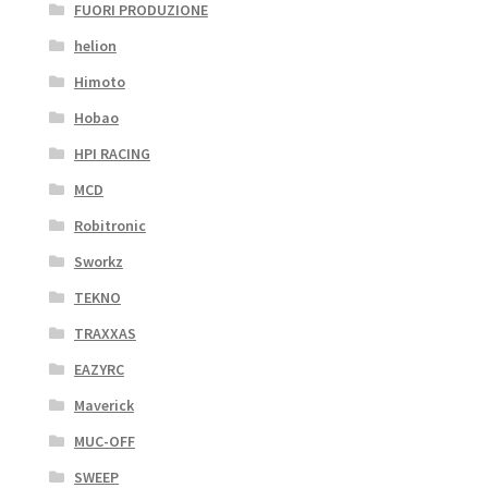
FUORI PRODUZIONE
helion
Himoto
Hobao
HPI RACING
MCD
Robitronic
Sworkz
TEKNO
TRAXXAS
EAZYRC
Maverick
MUC-OFF
SWEEP