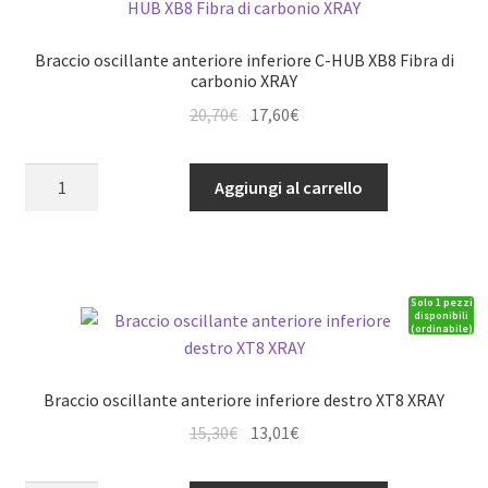
quantità
Braccio oscillante anteriore inferiore C-HUB XB8 Fibra di
carbonio XRAY
Il
Il
20,70
€
17,60
€
prezzo
prezzo
originale
attuale
Braccio
Aggiungi al carrello
era:
è:
oscillante
20,70€.
17,60€.
anteriore
inferiore
C-
Solo 1 pezzi
HUB
disponibili
(ordinabile)
XB8
Fibra
di
Braccio oscillante anteriore inferiore destro XT8 XRAY
carbonio
Il
Il
15,30
€
13,01
€
XRAY
prezzo
prezzo
quantità
originale
attuale