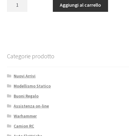
Braccio
Aggiungi al carrello
era:
è:
oscillante
15,30€.
13,01€.
anteriore
inferiore
destro
XT8
XRAY
quantità
Categorie prodotto
Nuovi Arrivi
Modellismo Statico
Buoni Regalo
Assistenza on-line
Warhammer
Camion RC