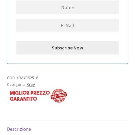
SPLIT
BULKHEAD
-
GRAPHITE
quantità
COD:
XRAY352516
Categoria:
Xray
Descrizione