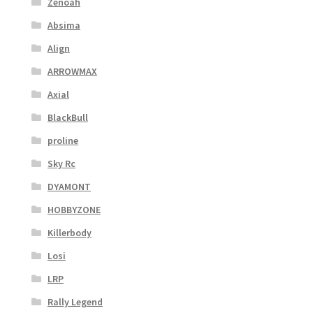
Zenoah
Absima
Align
ARROWMAX
Axial
BlackBull
proline
Sky Rc
DYAMONT
HOBBYZONE
Killerbody
Losi
LRP
Rally Legend