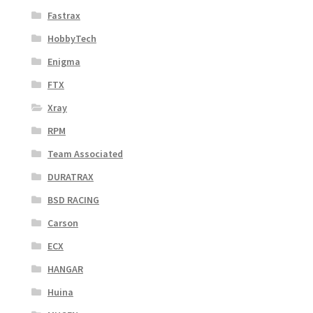
Fastrax
HobbyTech
Enigma
FTX
Xray
RPM
Team Associated
DURATRAX
BSD RACING
Carson
ECX
HANGAR
Huina