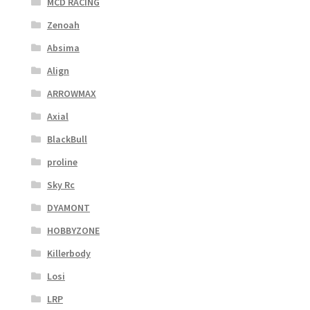
MCD RACING
Zenoah
Absima
Align
ARROWMAX
Axial
BlackBull
proline
Sky Rc
DYAMONT
HOBBYZONE
Killerbody
Losi
LRP