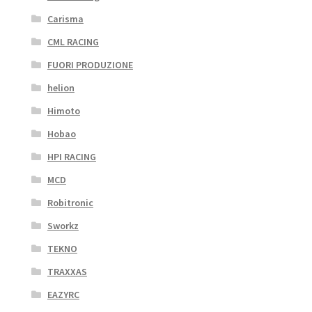
Carisma
CML RACING
FUORI PRODUZIONE
helion
Himoto
Hobao
HPI RACING
MCD
Robitronic
Sworkz
TEKNO
TRAXXAS
EAZYRC