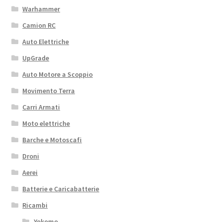
Warhammer
Camion RC
Auto Elettriche
UpGrade
Auto Motore a Scoppio
Movimento Terra
Carri Armati
Moto elettriche
Barche e Motoscafi
Droni
Aerei
Batterie e Caricabatterie
Ricambi
Yokomo