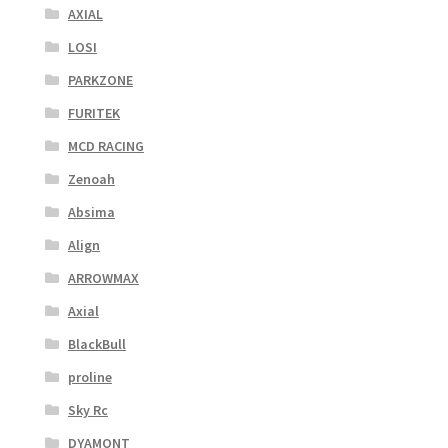
AXIAL
LOSI
PARKZONE
FURITEK
MCD RACING
Zenoah
Absima
Align
ARROWMAX
Axial
BlackBull
proline
Sky Rc
DYAMONT