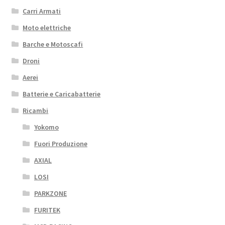
Carri Armati
Moto elettriche
Barche e Motoscafi
Droni
Aerei
Batterie e Caricabatterie
Ricambi
Yokomo
Fuori Produzione
AXIAL
LOSI
PARKZONE
FURITEK