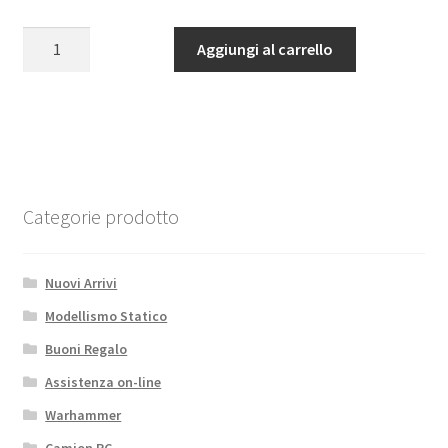
prezzo
prezzo
originale
attuale
COMPOSITE
Aggiungi al carrello
era:
è:
RECEIVER
20,10€.
17,08€.
CASE
-
V2
quantità
Categorie prodotto
Nuovi Arrivi
Modellismo Statico
Buoni Regalo
Assistenza on-line
Warhammer