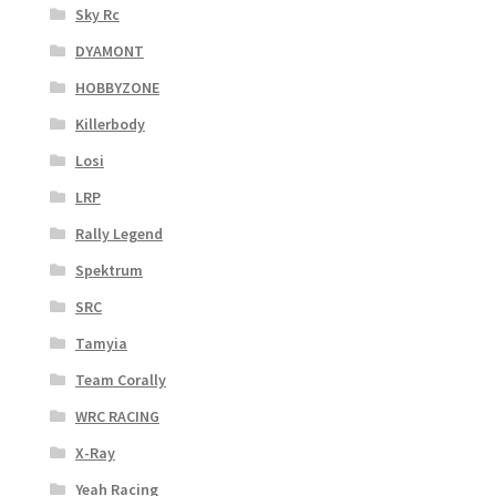
Sky Rc
DYAMONT
HOBBYZONE
Killerbody
Losi
LRP
Rally Legend
Spektrum
SRC
Tamyia
Team Corally
WRC RACING
X-Ray
Yeah Racing