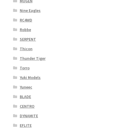
MUGEN
Nine Eagles
RC4WD
Robbe
SERPENT
Thicon
Thunder Tiger
Torro
Yuki Models
Yuneec
BLADE
CENTRO
DYNAMITE
EFLITE