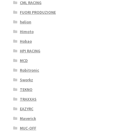
CML RACING
FUORI PRODUZIONE
helion
Himoto
Hobao
HPI RACING
MCD
Robitronic
Sworkz
TEKNO
TRAXXAS
EAZYRC
Maverick
MUC-OFF