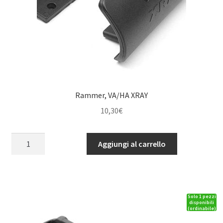
Rammer, VA/HA XRAY
10,30
€
Rammer,
Aggiungi al carrello
VA/HA
XRAY
quantità
Solo 1 pezzi
disponibili
(ordinabile)