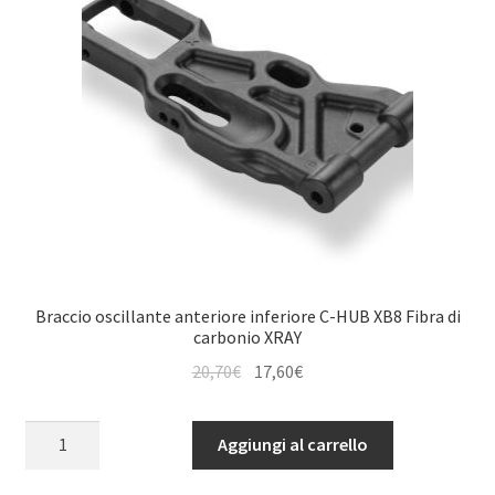
Braccio oscillante anteriore inferiore C-HUB XB8 Fibra di
carbonio XRAY
Il
Il
20,70
€
17,60
€
prezzo
prezzo
originale
attuale
Braccio
Aggiungi al carrello
era:
è:
oscillante
20,70€.
17,60€.
anteriore