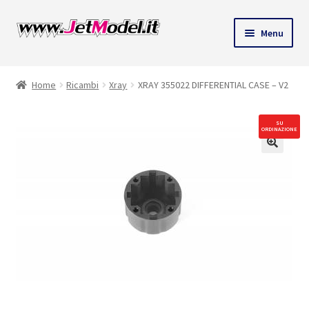
Vai
Vai
Menu
alla
al
ndi
navigazione
contenuto
Home
Ricambi
Xray
XRAY 355022 DIFFERENTIAL CASE – V2
u
SU
ORDINAZIONE