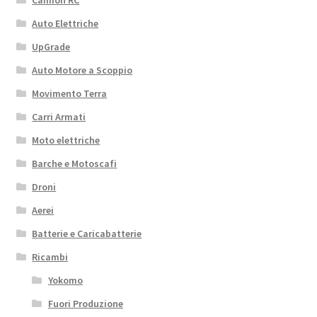
Camion RC
Auto Elettriche
UpGrade
Auto Motore a Scoppio
Movimento Terra
Carri Armati
Moto elettriche
Barche e Motoscafi
Droni
Aerei
Batterie e Caricabatterie
Ricambi
Yokomo
Fuori Produzione