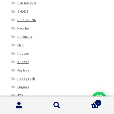
CEN RACING
GMADE
HSP RACING
Kyosho
PROBOAT
FMS
hubsan
X-Rider
Fastrax
HobbyTech
Enigma
FTX
0
Xray
Cerca:
Cerca
RPM