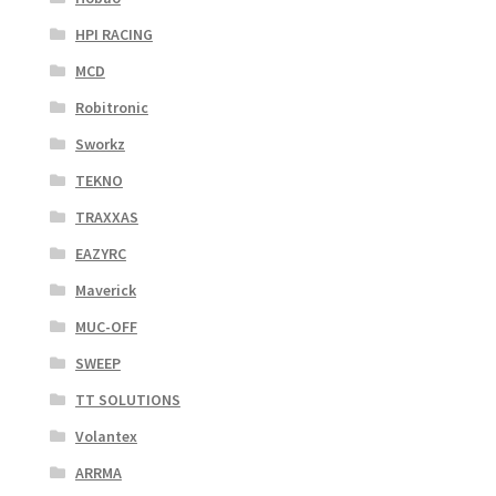
HPI RACING
MCD
Robitronic
Sworkz
TEKNO
TRAXXAS
EAZYRC
Maverick
MUC-OFF
SWEEP
TT SOLUTIONS
Volantex
ARRMA