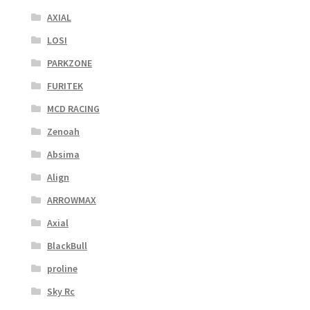
AXIAL
LOSI
PARKZONE
FURITEK
MCD RACING
Zenoah
Absima
Align
ARROWMAX
Axial
BlackBull
proline
Sky Rc