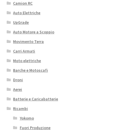
Camion RC
Auto Elettriche
UpGrade
Auto Motore a Scoppio
Movimento Terra
Carri Armati
Moto elettriche
Barche e Motoscafi
Droni
Aerei
Batterie e Caricabatterie
Ricambi
Yokomo
Fuori Produzione