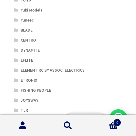
Yuki Models
Yuneec
BLADE
CENTRO
DYNAMITE
EFLITE
ELEMENT RC BY ASSOC. ELECTRICS
ETRONIX
FISHING PEOPLE
JOYSWAY
TLR
Serve Aiuto?
Accessori
0
Cerca:
Cerca
Elettronica