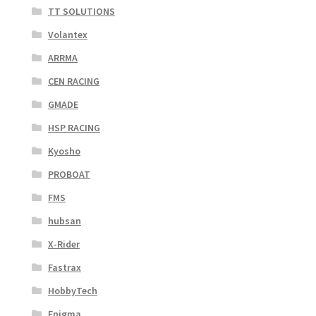
TT SOLUTIONS
Volantex
ARRMA
CEN RACING
GMADE
HSP RACING
Kyosho
PROBOAT
FMS
hubsan
X-Rider
Fastrax
HobbyTech
Enigma