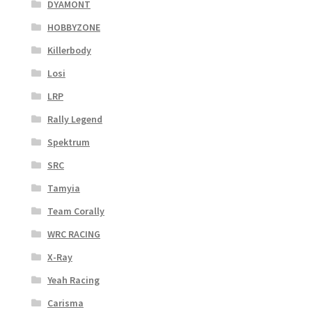
DYAMONT
HOBBYZONE
Killerbody
Losi
LRP
Rally Legend
Spektrum
SRC
Tamyia
Team Corally
WRC RACING
X-Ray
Yeah Racing
Carisma