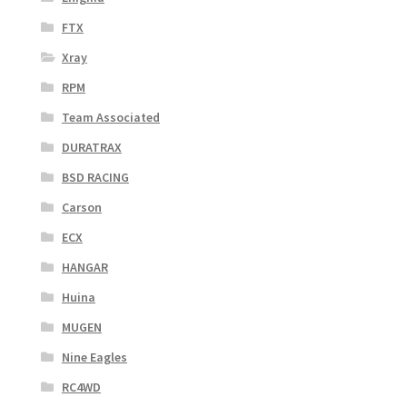
FTX
Xray
RPM
Team Associated
DURATRAX
BSD RACING
Carson
ECX
HANGAR
Huina
MUGEN
Nine Eagles
RC4WD