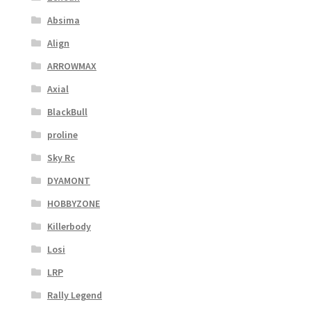
Absima
Align
ARROWMAX
Axial
BlackBull
proline
Sky Rc
DYAMONT
HOBBYZONE
Killerbody
Losi
LRP
Rally Legend