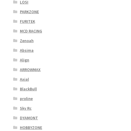
LOSI
PARKZONE
FURITEK
MCD RACING
Zenoah
Absima
Align
ARROWMAX
Axial
BlackBull
proline
Sky Rc
DYAMONT
HOBBYZONE