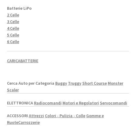
Batterie LiPo
2 Celle
3 Celle
4 Celle
5 Celle
6 Celle
CARICABATTERIE
Cerca Auto per Categoria
Buggy
Truggy
Short Course
Monster
Scaler
ELETTRONICA
Radiocomandi
Motori e Regolatori
Servocomandi
ACCESSORI
Attrezzi
Colori - Pulizia - Colle
Gomme e
Ruote
Carrozzerie