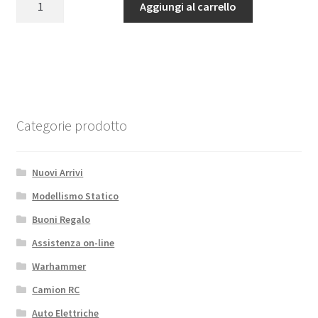
Aggiungi al carrello
RICEVENTE
V2
quantità
Categorie prodotto
Nuovi Arrivi
Modellismo Statico
Buoni Regalo
Assistenza on-line
Warhammer
Camion RC
Auto Elettriche