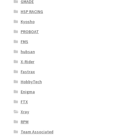
GMADE
HSP RACING
Kyosho
PROBOAT
FMS
hubsan
X-Rider
Fastrax
HobbyTech
Enigma
FTX
Xray
RPM
Team Associated