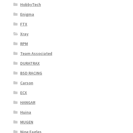
HobbyTech
Enigma
FTX
Xray
RPM
Team Associated
DURATRAX
BSD RACING
Carson
ECX
HANGAR
Huina
MUGEN
Nine Eagles