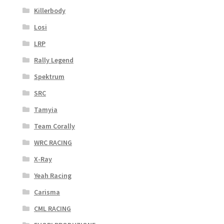
Killerbody
Losi
LRP
Rally Legend
Spektrum
SRC
Tamyia
Team Corally
WRC RACING
X-Ray
Yeah Racing
Carisma
CML RACING