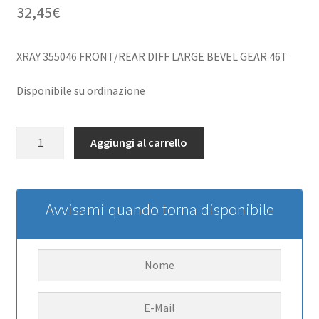
32,45
€
XRAY 355046 FRONT/REAR DIFF LARGE BEVEL GEAR 46T
Disponibile su ordinazione
XRAY
Aggiungi al carrello
355046
FRONT/REAR
DIFF
LARGE
Avvisami quando torna disponibile
BEVEL
GEAR
46T
quantità