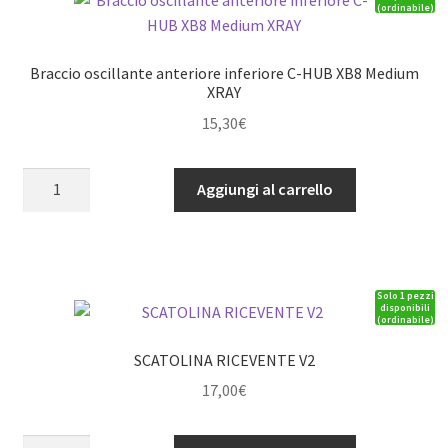
(ordinabile)
Braccio oscillante anteriore inferiore C-HUB XB8 Medium
XRAY
15,30
€
Braccio
Aggiungi al carrello
oscillante
anteriore
inferiore
C-
Solo 1 pezzi
HUB
disponibili
(ordinabile)
XB8
Medium
SCATOLINA RICEVENTE V2
XRAY
17,00
€
quantità
SCATOLINA