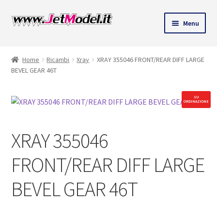
Vai
Vai
Menu
alla
al
ndi
navigazione
contenuto
Home
Ricambi
Xray
XRAY 355046 FRONT/REAR DIFF LARGE
u
BEVEL GEAR 46T
SU
ORDINAZIONE
XRAY 355046
FRONT/REAR DIFF LARGE
BEVEL GEAR 46T