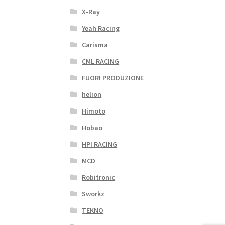
X-Ray
Yeah Racing
Carisma
CML RACING
FUORI PRODUZIONE
helion
Himoto
Hobao
HPI RACING
MCD
Robitronic
Sworkz
TEKNO