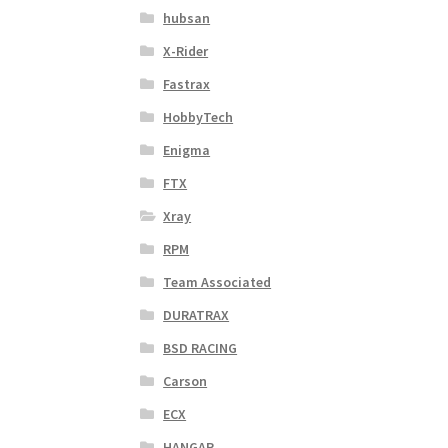
hubsan
X-Rider
Fastrax
HobbyTech
Enigma
FTX
Xray
RPM
Team Associated
DURATRAX
BSD RACING
Carson
ECX
HANGAR