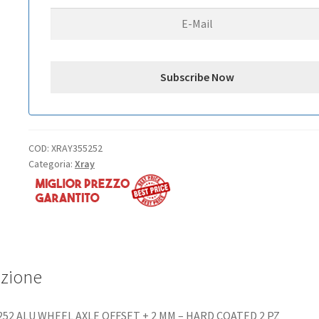
-
HARD
COATED
2
PZ
quantità
COD:
XRAY355252
Categoria:
Xray
izione
252 ALU WHEEL AXLE OFFSET + 2 MM – HARD COATED 2 PZ