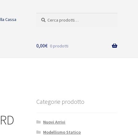
Cerca:
Cerca
alla Cassa
0,00
€
0 prodotti
Categorie prodotto
ARD
Nuovi Arrivi
Modellismo Statico