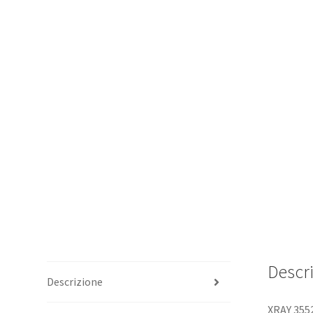
Descr
Descrizione
XRAY 355