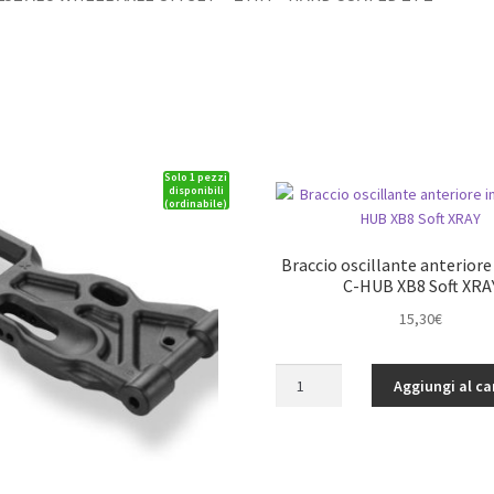
Solo 1 pezzi
disponibili
(ordinabile)
Braccio oscillante anteriore
C-HUB XB8 Soft XRA
15,30
€
Braccio
Aggiungi al ca
oscillante
anteriore
inferiore
C-