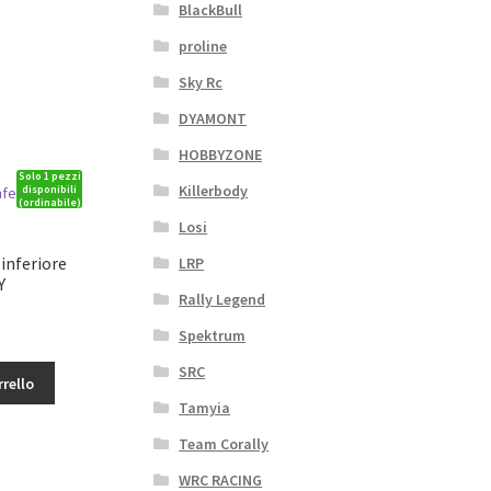
BlackBull
proline
Sky Rc
DYAMONT
HOBBYZONE
Solo 1 pezzi
Killerbody
disponibili
(ordinabile)
Losi
 inferiore
LRP
Y
Rally Legend
Spektrum
SRC
rrello
Tamyia
Team Corally
WRC RACING