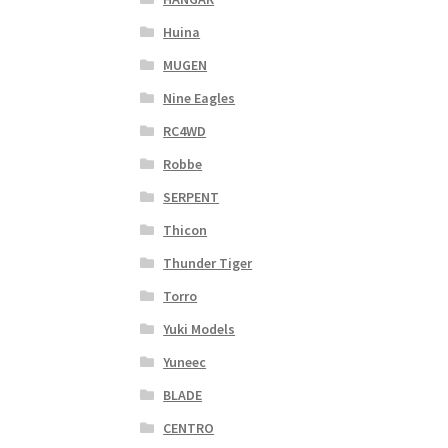
Huina
MUGEN
Nine Eagles
RC4WD
Robbe
SERPENT
Thicon
Thunder Tiger
Torro
Yuki Models
Yuneec
BLADE
CENTRO