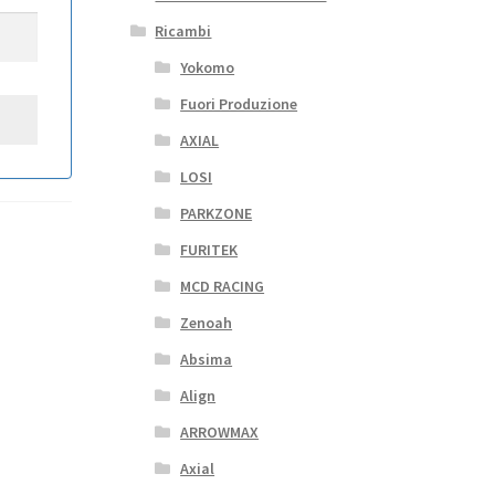
Ricambi
Yokomo
Fuori Produzione
AXIAL
LOSI
PARKZONE
FURITEK
MCD RACING
Zenoah
Absima
Align
ARROWMAX
Axial