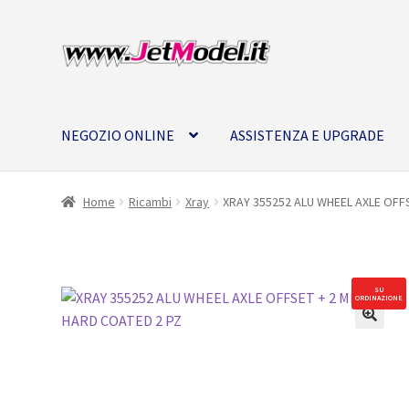
Vai
Vai
alla
al
navigazione
contenuto
NEGOZIO ONLINE
ASSISTENZA E UPGRADE
Home
Ricambi
Xray
XRAY 355252 ALU WHEEL AXLE OFF
SU
ORDINAZIONE