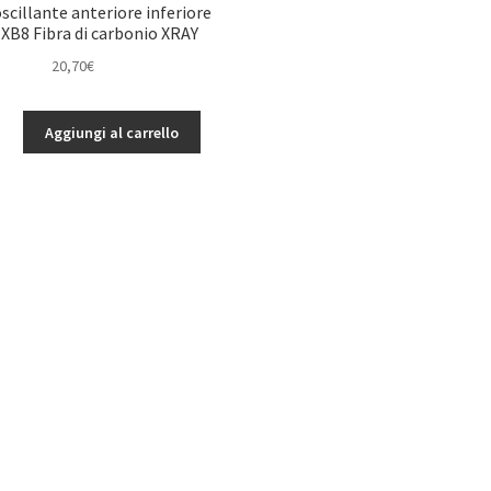
HUB
scillante anteriore inferiore
XB8
XB8 Fibra di carbonio XRAY
Soft
20,70
€
XRAY
quantità
Aggiungi al carrello