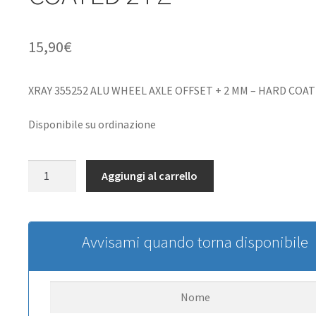
15,90
€
XRAY 355252 ALU WHEEL AXLE OFFSET + 2 MM – HARD COAT
Disponibile su ordinazione
XRAY
Aggiungi al carrello
355252
ALU
WHEEL
AXLE
Avvisami quando torna disponibile
OFFSET
+
2
MM