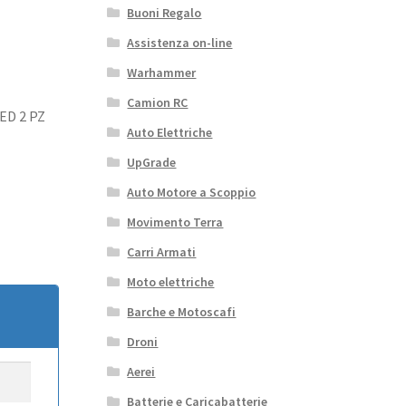
Buoni Regalo
Assistenza on-line
Warhammer
Camion RC
ED 2 PZ
Auto Elettriche
UpGrade
Auto Motore a Scoppio
Movimento Terra
Carri Armati
Moto elettriche
Barche e Motoscafi
Droni
Aerei
Batterie e Caricabatterie