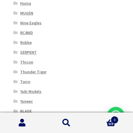
Huina
MUGEN
Nine Eagles
RC4WD
Robbe
SERPENT
Thicon
Thunder Tiger
Torro
Yuki Models
Yuneec
BLADE
0
CENTRO
Cerca:
Cerca
DYNAMITE