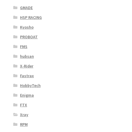
GMADE
HSP RACING
Kyosho
PROBOAT
FMS
hubsan
X-Rider
Fastrax
HobbyTech
Enigma
FTX
Xray
RPM