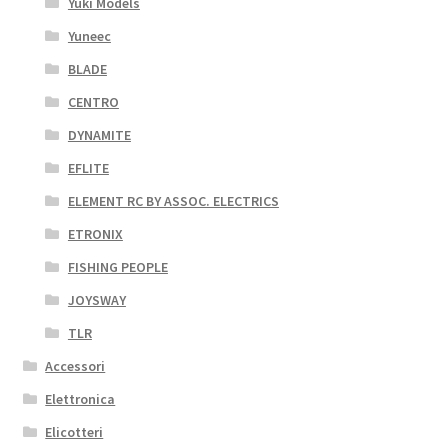
Yuki Models
Yuneec
BLADE
CENTRO
DYNAMITE
EFLITE
ELEMENT RC BY ASSOC. ELECTRICS
ETRONIX
FISHING PEOPLE
JOYSWAY
TLR
Accessori
Elettronica
Elicotteri