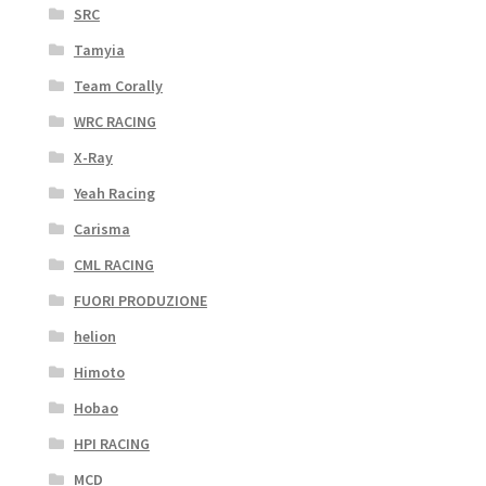
SRC
Tamyia
Team Corally
WRC RACING
X-Ray
Yeah Racing
Carisma
CML RACING
FUORI PRODUZIONE
helion
Himoto
Hobao
HPI RACING
MCD