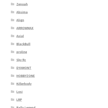
Zenoah
Absima
Align
ARROWMAX
Axial
BlackBull
proline
Sky Rc
DYAMONT
HOBBYZONE
Killerbody
Losi
LRP
Rally Legend