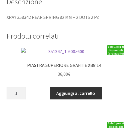
Descrizione
XRAY 358342 REAR SPRING 82 MM – 2 DOTS 2 PZ
Prodotti correlati
Solo 1 pezzi
disponibili
(ordinabile)
PIASTRA SUPERIORE GRAFITE XB8’14
36,00
€
PIASTRA
Aggiungi al carrello
SUPERIORE
GRAFITE
XB8'14
quantità
Solo 1 pezzi
disponibili