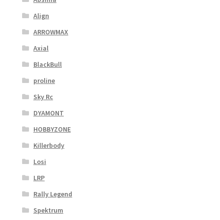
Align
ARROWMAX
Axial
BlackBull
proline
Sky Rc
DYAMONT
HOBBYZONE
Killerbody
Losi
LRP
Rally Legend
Spektrum