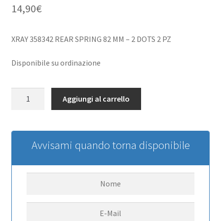
14,90
€
XRAY 358342 REAR SPRING 82 MM – 2 DOTS 2 PZ
Disponibile su ordinazione
XRAY
Aggiungi al carrello
358342
REAR
SPRING
82
Avvisami quando torna disponibile
MM
-
2
DOTS
2
PZ