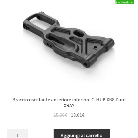
(ordinabile)
Braccio oscillante anteriore inferiore C-HUB XB8 Duro
XRAY
Il
Il
15,30
€
13,01
€
prezzo
prezzo
originale
attuale
Braccio
Aggiungi al carrello
era:
è: