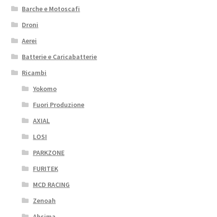
Barche e Motoscafi
Droni
Aerei
Batterie e Caricabatterie
Ricambi
Yokomo
Fuori Produzione
AXIAL
LOSI
PARKZONE
FURITEK
MCD RACING
Zenoah
Absima