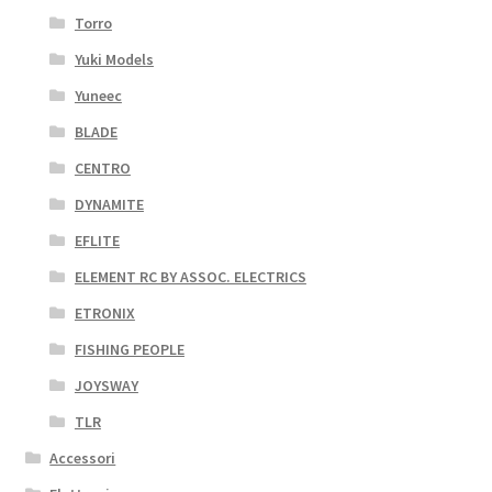
Torro
Yuki Models
Yuneec
BLADE
CENTRO
DYNAMITE
EFLITE
ELEMENT RC BY ASSOC. ELECTRICS
ETRONIX
FISHING PEOPLE
JOYSWAY
TLR
Accessori