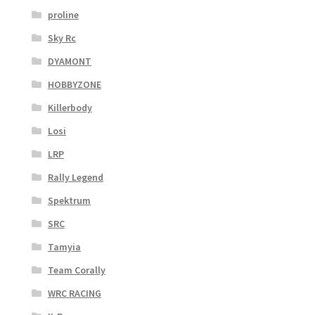
proline
Sky Rc
DYAMONT
HOBBYZONE
Killerbody
Losi
LRP
Rally Legend
Spektrum
SRC
Tamyia
Team Corally
WRC RACING