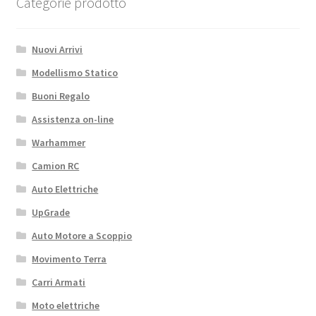
XB8
Categorie prodotto
XRAY
quantità
Nuovi Arrivi
Modellismo Statico
Buoni Regalo
Assistenza on-line
Warhammer
Camion RC
Auto Elettriche
UpGrade
Auto Motore a Scoppio
Movimento Terra
Carri Armati
Moto elettriche