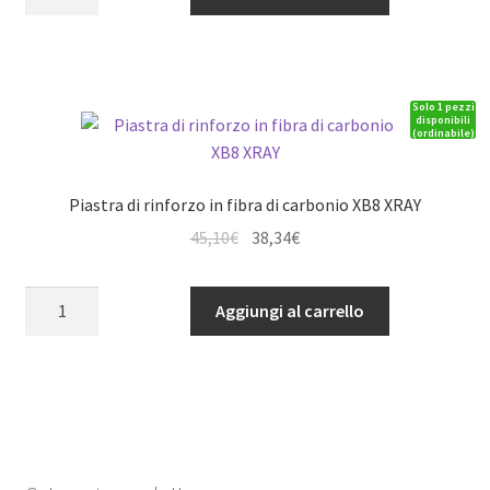
oscillante
15,30€.
13,01€.
anteriore
inferiore
C-
Solo 1 pezzi
HUB
disponibili
(ordinabile)
XB8
Duro
XRAY
Piastra di rinforzo in fibra di carbonio XB8 XRAY
quantità
Il
Il
45,10
€
38,34
€
prezzo
prezzo
originale
attuale
Piastra
Aggiungi al carrello
era:
è:
di
45,10€.
38,34€.
rinforzo
in
fibra
di
carbonio