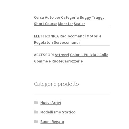
Cerca Auto per Categoria
Buggy
Truggy
Short Course
Monster
Scaler
ELETTRONICA
Radiocomandi
Motori e
Regolatori
Servocomandi
ACCESSORI
Attrezzi
Colori - Pulizia - Colle
Gomme e Ruote
Carrozzerie
Categorie prodotto
Nuovi Arrivi
Modellismo Statico
Buoni Regalo