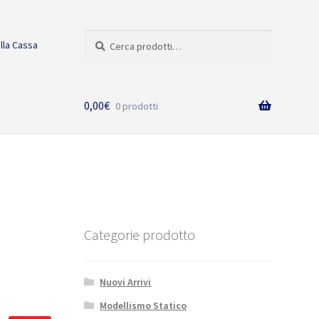
Cerca:
Cerca
alla Cassa
0,00
€
0 prodotti
Categorie prodotto
Nuovi Arrivi
Modellismo Statico