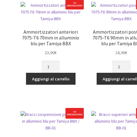
SU
ORDINAZIONE
Ammortizzatori anteriori
Ammortizzatori post
7075-T6 70mm in alluminio
7075-T6 90mm in all
blu per Tamiya BBX
blu per Tamiya 
23,90
€
24,90
€
Ammortizzatori
Ammortizzato
anteriori
posteriori
7075-
7075-
Aggiungi al carrello
Aggiungi al carrel
T6
T6
70mm
90mm
in
in
alluminio
alluminio
blu
blu
SU
ORDINAZIONE
per
per
Tamiya
Tamiya
BBX
BBX