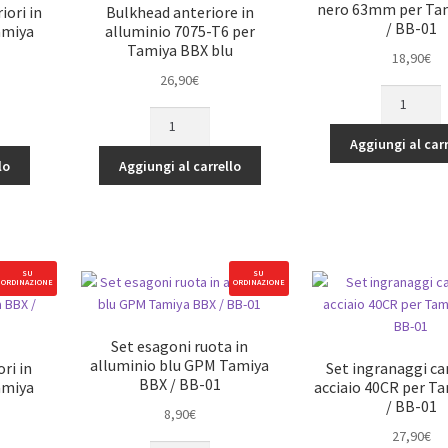
BB-
nero 63mm per Ta
iori in
Bulkhead anteriore in
01
/ BB-01
amiya
alluminio 7075-T6 per
quantità
Tamiya BBX blu
18,90
€
26,90
€
CVD
Bulkhead
posteriori
anteriore
in
Aggiungi al carr
in
acciaio
lo
Aggiungi al carrello
alluminio
nero
7075-
63mm
T6
per
per
Tamiya
Tamiya
BBX
SU
SU
ORDINAZIONE
ORDINAZIONE
BBX
/
blu
BB-
quantità
01
Set esagoni ruota in
quantità
alluminio blu GPM Tamiya
ri in
Set ingranaggi ca
BBX / BB-01
amiya
acciaio 40CR per T
/ BB-01
8,90
€
27,90
€