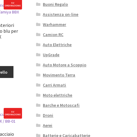
SU
Buoni Regalo
ORDINAZIONE
Assistenza on-line
Warhammer
nteriori
o blu per
Camion RC
X
Auto Elettriche
UpGrade
Auto Motore a Scoppio
ello
Movimento Terra
Carri Armati
Moto elettriche
Barche e Motoscafi
SU
Droni
ORDINAZIONE
Aerei
acciaio
Batterie e Caricabatterie