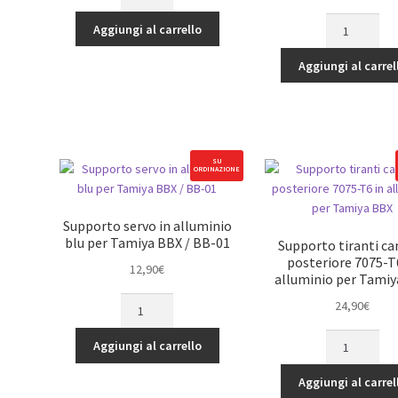
anteriori
Rinvii
in
Aggiungi al carrello
sterzo
alluminio
anteriori
blu
Aggiungi al carrel
in
per
alluminio
Tamiya
blu
BBX
per
/
Tamiya
BB-
SU
ORDINAZIONE
BBX
01
/
quantità
BB-
Supporto servo in alluminio
01
blu per Tamiya BBX / BB-01
Supporto tiranti c
quantità
posteriore 7075-T
12,90
€
alluminio per Tami
Supporto
24,90
€
servo
Supporto
in
Aggiungi al carrello
tiranti
alluminio
camber
blu
Aggiungi al carrel
posteriore