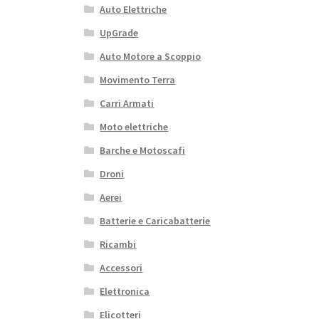
Auto Elettriche
UpGrade
Auto Motore a Scoppio
Movimento Terra
Carri Armati
Moto elettriche
Barche e Motoscafi
Droni
Aerei
Batterie e Caricabatterie
Ricambi
Accessori
Elettronica
Elicotteri