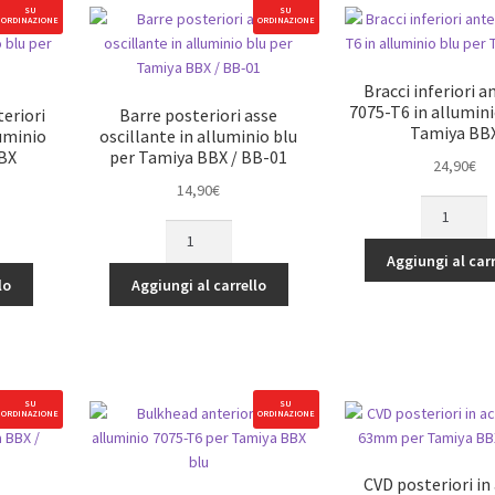
SU
SU
ORDINAZIONE
ORDINAZIONE
Bracci inferiori a
7075-T6 in allumini
eriori
Barre posteriori asse
Tamiya BB
uminio
oscillante in alluminio blu
BBX
per Tamiya BBX / BB-01
24,90
€
14,90
€
Bracci
ri
Barre
inferiori
posteriori
anteriori
Aggiungi al carr
asse
7075-
lo
Aggiungi al carrello
oscillante
T6
in
in
alluminio
alluminio
blu
blu
per
per
SU
SU
ORDINAZIONE
ORDINAZIONE
Tamiya
Tamiya
BBX
BBX
/
quantità
CVD posteriori in 