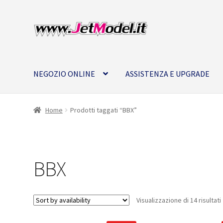
Vai
Vai
alla
al
navigazione
contenuto
NEGOZIO ONLINE
ASSISTENZA E UPGRADE
Home
Prodotti taggati “BBX”
BBX
Visualizzazione di 14 risultati