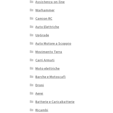
Assistenza on-line
Warhammer
Camion RC
Auto Elettriche
UpGrade
Auto Motore a Scoppio
Movimento Terra
Carri Armati
Moto elettriche
Barche e Motoscafi
Droni
Aerei
Batterie e Caricabatterie
Ricambi