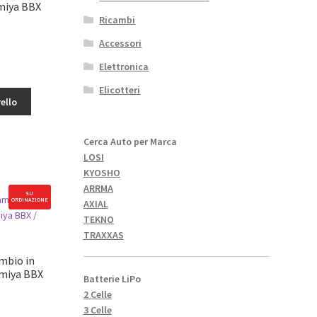
miya BBX
Ricambi
Accessori
Elettronica
Elicotteri
ello
Cerca Auto per Marca
LOSI
KYOSHO
ARRMA
SU
ORDINAZIONE
AXIAL
TEKNO
TRAXXAS
mbio in
amiya BBX
Batterie LiPo
2 Celle
3 Celle