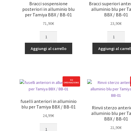
quantità
quantità
Bracci sospensione
Bracci superiori anter
posteriori in alluminio blu
alluminio blu per T
per Tamiya BBX / BB-01
BBX / BB-01
71,90
€
23,90
€
Bracci
Bracci
sospensione
superiori
posteriori
anteriori
Aggiungi al carrello
Aggiungi al carrel
in
in
alluminio
alluminio
blu
blu
per
per
Tamiya
Tamiya
SU
ORDINAZIONE
BBX
BBX
/
/
BB-
BB-
fuselli anteriori in alluminio
01
01
blu per Tamiya BBX / BB-01
Rinvii sterzo anterio
quantità
quantità
alluminio blu per T
24,99
€
BBX / BB-01
fuselli
21,90
€