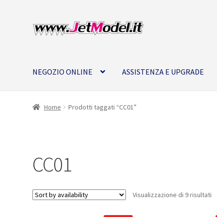
Vai
Vai
alla
al
navigazione
contenuto
NEGOZIO ONLINE
ASSISTENZA E UPGRADE
Home
Prodotti taggati “CC01”
CC01
Visualizzazione di 9 risultati