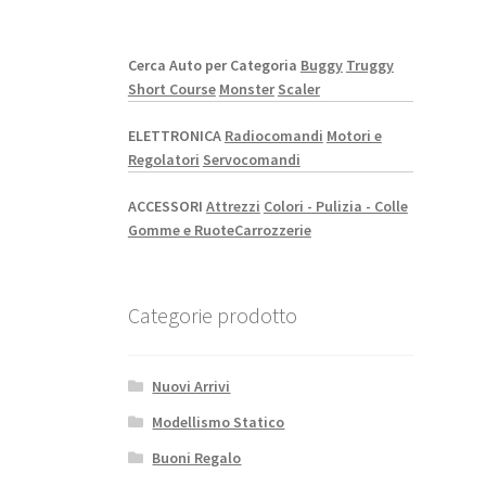
Cerca Auto per Categoria
Buggy
Truggy
Short Course
Monster
Scaler
ELETTRONICA
Radiocomandi
Motori e
Regolatori
Servocomandi
ACCESSORI
Attrezzi
Colori - Pulizia - Colle
Gomme e Ruote
Carrozzerie
Categorie prodotto
Nuovi Arrivi
Modellismo Statico
Buoni Regalo