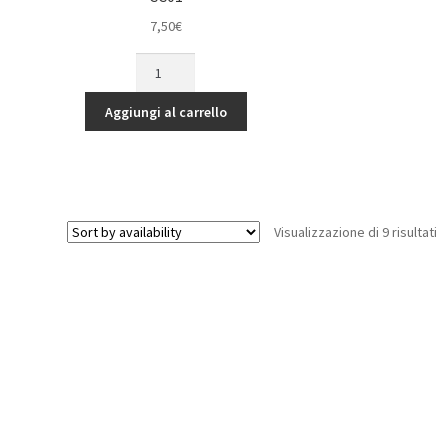
quantità
7,50
€
Tiranti
sterzo
e
Aggiungi al carrello
servo
in
alluminio
blu
per
Visualizzazione di 9 risultati
Tamiya
CC01
quantità