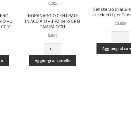
nero
TAMIYA
Set sterzo in allu
GPM
CC01
cuscinetti per Tam
BERO
INGRANAGGIO CENTRALE
TAMIYA
quantità
IO – 1
IN ACCIAIO – 1 PZ nero GPM
20,90
€
CC01
 CC01
TAMIYA CC01
quantità
Set
9,50
€
sterzo
O
INGRANAGGIO
in
Aggiungi al carr
CENTRALE
alluminio
IN
con
lo
Aggiungi al carrello
ACCIAIO
cuscinetti
-
per
1
Tamiya
PZ
CC01
nero
quantità
GPM
TAMIYA
CC01
quantità