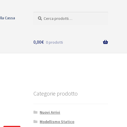
Cerca:
Cerca
alla Cassa
0,00
€
0 prodotti
Categorie prodotto
Nuovi Arrivi
Modellismo Statico