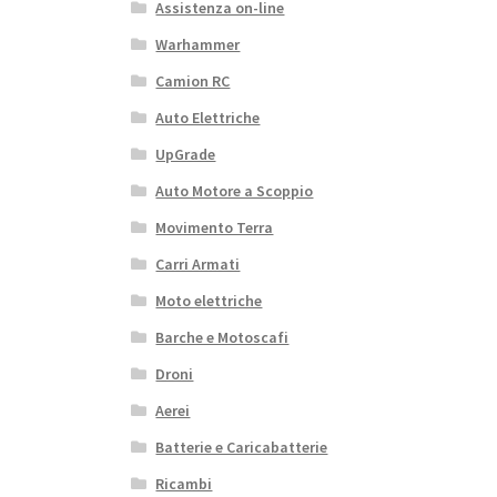
Assistenza on-line
Warhammer
Camion RC
Auto Elettriche
UpGrade
Auto Motore a Scoppio
Movimento Terra
Carri Armati
Moto elettriche
Barche e Motoscafi
Droni
Aerei
Batterie e Caricabatterie
Ricambi