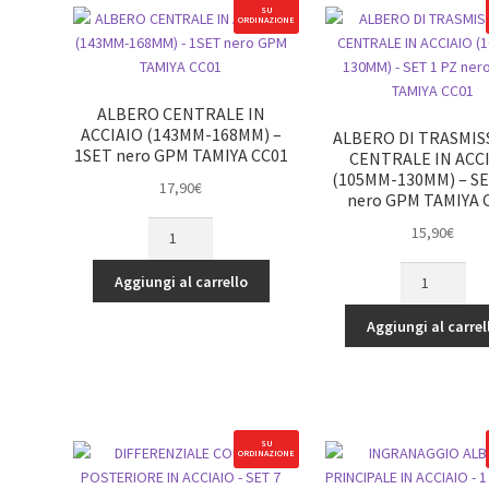
SU
ORDINAZIONE
ALBERO CENTRALE IN
ACCIAIO (143MM-168MM) –
ALBERO DI TRASMIS
1SET nero GPM TAMIYA CC01
CENTRALE IN ACC
(105MM-130MM) – SE
17,90
€
nero GPM TAMIYA 
ALBERO
15,90
€
CENTRALE
ALBERO
IN
Aggiungi al carrello
DI
ACCIAIO
TRASMISSION
(143MM-
Aggiungi al carrel
CENTRALE
168MM)
IN
-
ACCIAIO
1SET
(105MM-
nero
130MM)
GPM
SU
ORDINAZIONE
-
TAMIYA
SET