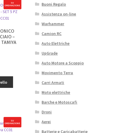
SU
Buoni Regalo
ORDINAZIONE
Assistenza on-line
Warhammer
CONICO
Camion RC
CIAIO –
M TAMIYA
Auto Elettriche
UpGrade
Auto Motore a Scoppio
ALE
Movimento Terra
ello
Carri Armati
Moto elettriche
Barche e Motoscafi
Droni
Aerei
SU
ORDINAZIONE
Batterie e Caricabatterie