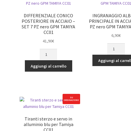
CC01
1
quantità
PZ
DIFFERENZIALE CONICO
INGRANAGGIO AL
nero
POSTERIORE IN ACCIAIO –
PRINCIPALE IN ACCIA
GPM
SET 7 PZ nero GPM TAMIYA
PZ nero GPM TAMIYA
CC01
TAMIYA
6,90
€
CC01
41,90
€
quantità
INGRANAGGI
DIFFERENZIALE
ALBERO
CONICO
PRINCIPALE
Aggiungi al carrel
POSTERIORE
IN
Aggiungi al carrello
IN
ACCIAIO
ACCIAIO
-
-
1
SET
PZ
7
nero
SU
ORDINAZIONE
PZ
GPM
nero
TAMIYA
GPM
CC01
Tiranti sterzo e servo in
TAMIYA
quantità
alluminio blu per Tamiya
CC01
CC01