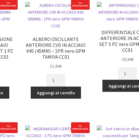
SU
SU
ORDINAZIONE
ORDINAZIONE
DIFFERENZIALE 
ANTERIORE IN AC
SIONE
ALBERO OSCILLANTE
SET 5 PZ nero GP
IAIO
ANTERIORE CVD IN ACCIAIO
CC01
T 1 PZ
#45 (45MM) – 1PR nero GPM
CC01
TAMIYA CC01
29,90
€
15,90
€
DIFFERENZI
ALBERO
CONICO
OSCILLANTE
ANTERIORE
Aggiungi al carr
E
ANTERIORE
IN
lo
Aggiungi al carrello
CVD
ACCIAIO
IN
-
ACCIAIO
SET
#45
5
(45MM)
PZ
SU
SU
ORDINAZIONE
ORDINAZIONE
-
nero
1PR
GPM