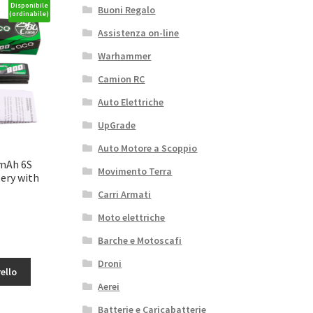
Disponibile
Buoni Regalo
(ordinabile)
Assistenza on-line
Warhammer
Camion RC
Auto Elettriche
UpGrade
Auto Motore a Scoppio
0mAh 6S
Movimento Terra
tery with
Carri Armati
Moto elettriche
Barche e Motoscafi
Droni
ello
Aerei
Batterie e Caricabatterie