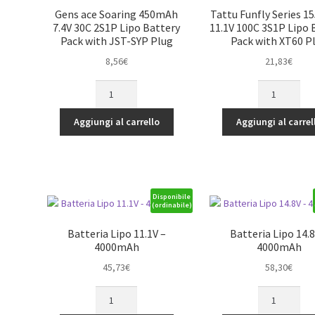
quantità
Gens ace Soaring 450mAh
Tattu Funfly Series 
7.4V 30C 2S1P Lipo Battery
11.1V 100C 3S1P Lipo 
Pack with JST-SYP Plug
Pack with XT60 P
8,56
€
21,83
€
Gens
Tattu
ace
Funfly
Soaring
Series
Aggiungi al carrello
Aggiungi al carrel
450mAh
1550mAh
7.4V
11.1V
30C
100C
2S1P
3S1P
Lipo
Lipo
Disponibile
(ordinabile)
Battery
Battery
Pack
Pack
Batteria Lipo 11.1V –
Batteria Lipo 14.8
with
with
4000mAh
4000mAh
JST-
XT60
45,73
€
58,30
€
SYP
Plug
Plug
quantità
Batteria
Batteria
quantità
Lipo
Lipo