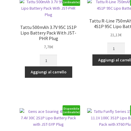
(ordinabile)
Tattu R-Line 750mAh
4S1P 95C Lipo Bat
Tattu 500mAh 3.7V 95C 1S1P
Lipo Battery Pack With JST-
21,13
€
PHR Plug
Tattu
7,78
€
R-
Tattu
Line
Aggiungi al carrel
500mAh
750mAh
3.7V
14.8V
Aggiungi al carrello
95C
4S1P
1S1P
95C
Lipo
Lipo
Battery
Battery
Pack
quantità
With
Disponibile
(ordinabile)
JST-
PHR
Plug