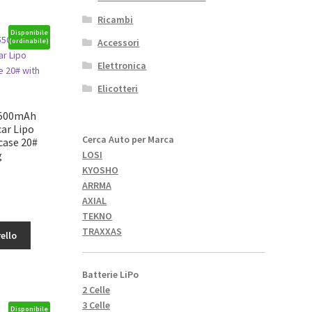
Ricambi
Disponibile
Accessori
(ordinabile)
Elettronica
Elicotteri
5500mAh
car Lipo
Cerca Auto per Marca
case 20#
g
LOSI
KYOSHO
ARRMA
AXIAL
TEKNO
TRAXXAS
ello
Batterie LiPo
2 Celle
3 Celle
Disponibile