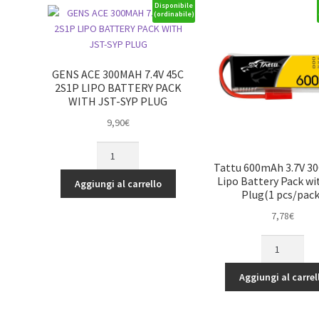
Disponibile
(ordinabile)
GENS ACE 300MAH 7.4V 45C
2S1P LIPO BATTERY PACK
WITH JST-SYP PLUG
9,90
€
GENS
ACE
Tattu 600mAh 3.7V 3
300MAH
Lipo Battery Pack wi
Aggiungi al carrello
Plug(1 pcs/pack
7.4V
45C
7,78
€
2S1P
Tattu
LIPO
600mAh
BATTERY
3.7V
PACK
Aggiungi al carrel
30C
WITH
1S1P
JST-