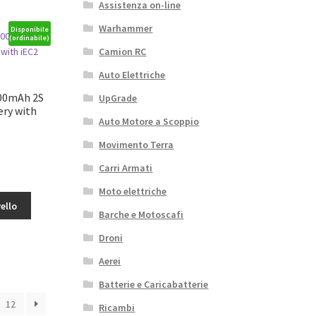
Assistenza on-line
Warhammer
Disponibile
(ordinabile)
Camion RC
Auto Elettriche
300mAh 2S
UpGrade
ery with
Auto Motore a Scoppio
Movimento Terra
Carri Armati
Moto elettriche
ello
Barche e Motoscafi
Droni
Aerei
Batterie e Caricabatterie
12
Ricambi