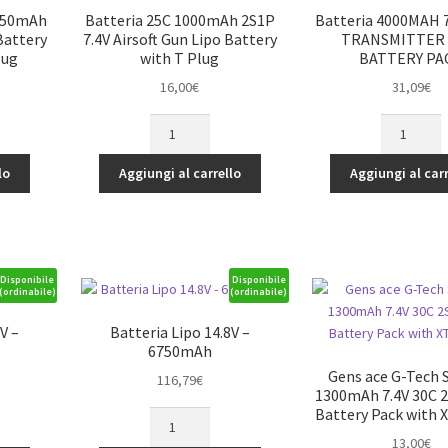
PACK
Plug
1550mAh
Batteria 25C 1000mAh 2S1P
Batteria 4000MAH 7
WITH
quantità
Battery
7.4V Airsoft Gun Lipo Battery
TRANSMITTER 
XT60
lug
with T Plug
BATTERY PA
PLUG
16,00
€
31,09
€
quantità
Batteria
Batteria
25C
4000MAH
1000mAh
7.4V
lo
Aggiungi al carrello
Aggiungi al carr
2S1P
2S1P
7.4V
TRANSMITT
Airsoft
LIPO
Gun
BATTERY
Lipo
PACK
Disponibile
Disponibile
(ordinabile)
(ordinabile)
Battery
quantità
with
V –
Batteria Lipo 14.8V –
T
6750mAh
Plug
Gens ace G-Tech 
116,79
€
quantità
1300mAh 7.4V 30C 2
Battery Pack with 
Batteria
Lipo
13,00
€