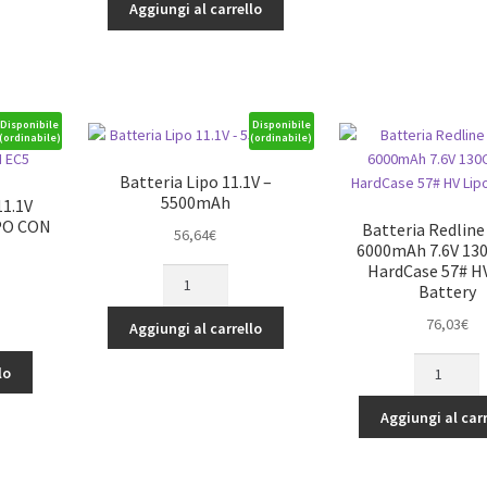
11.1V
3S1P
Aggiungi al carrello
100C
lipo
3S2P
battery
LIPO
with
BATTERY
XT90
PACK
Plug
Disponibile
Disponibile
(ordinabile)
(ordinabile)
WITH
quantità
EC5-
Batteria Lipo 11.1V –
BASHING
5500mAh
11.1V
SERIES
IPO CON
Batteria Redline
56,64
€
quantità
6000mAh 7.6V 13
HardCase 57# HV
Batteria
Battery
Lipo
11.1V
76,03
€
Aggiungi al carrello
-
Batteria
5500mAh
lo
Redline
quantità
Series
Aggiungi al carr
6000mAh
7.6V
130C