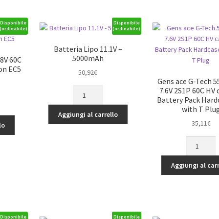
22.2V
Battery
95C
with
Lipo
Disponibile
Disponibile
(ordinabile)
(ordinabile)
Deans
Battery
Plug
with
Batteria Lipo 11.1V –
quantità
XT30
5000mAh
.8V 60C
quantità
con EC5
50,92
€
Gens ace G-Tech 
7.6V 2S1P 60C HV 
Batteria
Battery Pack Hard
Lipo
with T Plu
11.1V
Aggiungi al carrello
-
35,11
€
lo
5000mAh
Gens
quantità
ace
G-
Aggiungi al carr
Tech
5500mAh
7.6V
2S1P
60C
Disponibile
Disponibile