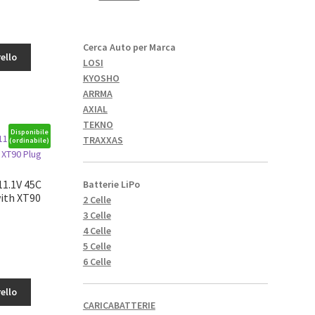
Cerca Auto per Marca
ello
LOSI
KYOSHO
ARRMA
AXIAL
TEKNO
Disponibile
TRAXXAS
(ordinabile)
1.1V 45C
Batterie LiPo
with XT90
2 Celle
3 Celle
4 Celle
5 Celle
6 Celle
ello
CARICABATTERIE