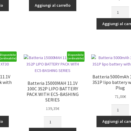
14.8V
lo
Aggiungi al carrello
Gens
-
ace
6750mAh
G-
quantità
Aggiungi al carr
Tech
Soaring
1300mAh
7.4V
30C
Disponibile
Disponibile
(ordinabile)
(ordinabile)
2S1P
Lipo
Battery
11.1V
Batteria 5000mAh 1
Pack
k with
3S1P lipo battery 
Batteria 15000MAH 11.1V
with
Plug
100C 3S2P LIPO BATTERY
XT60
PACK WITH EC5-BASHING
71,00
€
SERIES
plug
quantità
Batteria
139,35
€
5000mAh
Batteria
11.1V
lo
Aggiungi al carr
15000MAH
45C