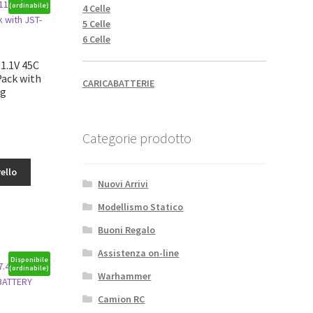
(ordinabile)
4 Celle
5 Celle
6 Celle
1.1V 45C
Pack with
CARICABATTERIE
ug
Categorie prodotto
ello
Nuovi Arrivi
Modellismo Statico
Buoni Regalo
Assistenza on-line
Disponibile
(ordinabile)
Warhammer
Camion RC