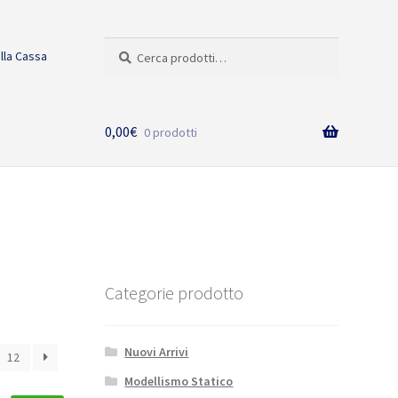
Cerca:
Cerca
alla Cassa
0,00
€
0 prodotti
Categorie prodotto
Nuovi Arrivi
12
Modellismo Statico