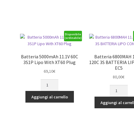
7.4V
75C
45C
Lipo
2S1P
Battery
LIPO
Pack
BATTERY
with
PACK
XT30
Disponibile
(ordinabile)
quantità
quantità
Batteria 5000mAh 11.1V 60C
Batteria 6800MAH 
3S1P Lipo With XT60 Plug
120C 3S BATTERIA L
EC5
69,10
€
80,00
€
Batteria
Batteria
5000mAh
6800MAH
11.1V
Aggiungi al carrello
11.1V
60C
Aggiungi al carrel
120C
3S1P
3S
Lipo
BATTERIA
With
LIPO
XT60
CON