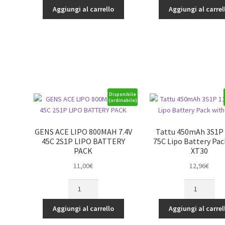
11.1V
14.8V
Aggiungi al carrello
Aggiungi al carrel
-
-
4000mAh
4000mAh
quantità
quantità
Disponibile
(ordinabile)
GENS ACE LIPO 800MAH 7.4V
Tattu 450mAh 3S1P 
45C 2S1P LIPO BATTERY
75C Lipo Battery Pac
PACK
XT30
11,00
€
12,96
€
GENS
Tattu
ACE
450mAh
LIPO
3S1P
Aggiungi al carrello
Aggiungi al carrel
800MAH
11.1V