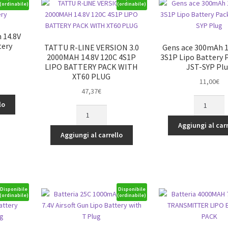
(ordinabile)
(ordinabile)
HV
car
Lipo
 14.8V
Battery
tery
TATTU R-LINE VERSION 3.0
Gens ace 300mAh 1
Pack
2000MAH 14.8V 120C 4S1P
3S1P Lipo Battery 
Hardcase
LIPO BATTERY PACK WITH
JST-SYP Pl
XT60 PLUG
20#
11,00
€
with
47,37
€
T
Gens
lo
Plug
TATTU
ace
quantità
R-
300mAh
Aggiungi al carr
LINE
11.1V
Aggiungi al carrello
VERSION
45C
3.0
3S1P
2000MAH
Lipo
14.8V
Battery
120C
Pack
Disponibile
Disponibile
(ordinabile)
(ordinabile)
4S1P
with
LIPO
JST-
BATTERY
SYP