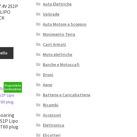
Auto Elettriche
.4V 2S1P
LIPO
UpGrade
CK
Auto Motore a Scoppio
Movimento Terra
Carri Armati
ello
Moto elettriche
Barche e Motoscafi
ER
Droni
Aerei
Disponibile
(ordinabile)
Batterie e Caricabatterie
Ricambi
Soaring
Accessori
S1P Lipo
Elettronica
XT60 plug
Elicotteri