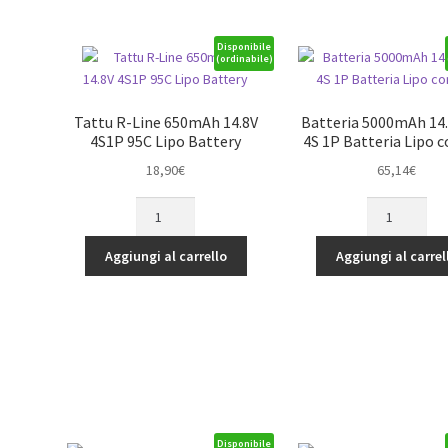
Lipo
SYP
Battery
PLUG
Pack
quantità
Disponibile
(ordinabile)
with
JST
Plug(1
Tattu R-Line 650mAh 14.8V
Batteria 5000mAh 14
pcs/pack)
4S1P 95C Lipo Battery
4S 1P Batteria Lipo 
quantità
18,90
€
65,14
€
Tattu
Batteria
R-
5000mAh
Line
14.8V
Aggiungi al carrello
Aggiungi al carrel
650mAh
60C
14.8V
4S
4S1P
1P
95C
Batteria
Lipo
Lipo
Battery
con
quantità
EC5
quantità
Disponibile