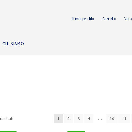
Il mio profilo
Carrello
Vai 
CHI SIAMO
risultati
1
2
3
4
…
10
11