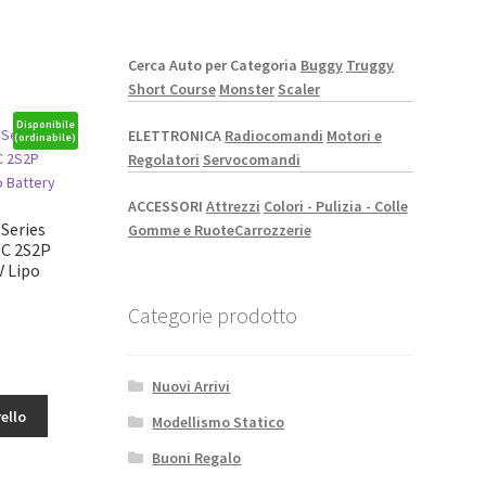
Cerca Auto per Categoria
Buggy
Truggy
Short Course
Monster
Scaler
Disponibile
ELETTRONICA
Radiocomandi
Motori e
(ordinabile)
Regolatori
Servocomandi
ACCESSORI
Attrezzi
Colori - Pulizia - Colle
 Series
Gomme e Ruote
Carrozzerie
0C 2S2P
 Lipo
Categorie prodotto
Nuovi Arrivi
ello
Modellismo Statico
Buoni Regalo