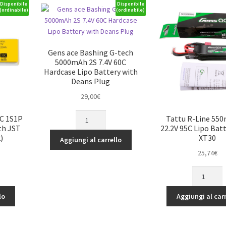
Disponibile
Disponibile
(ordinabile)
(ordinabile)
Gens ace Bashing G-tech
5000mAh 2S 7.4V 60C
Hardcase Lipo Battery with
Deans Plug
29,00
€
Gens
0C 1S1P
Tattu R-Line 55
ace
th JST
22.2V 95C Lipo Bat
Bashing
)
XT30
Aggiungi al carrello
G-
25,74
€
tech
5000mAh
Tattu
2S
R-
7.4V
Line
lo
Aggiungi al carr
60C
550mAh
Hardcase
6S
Lipo