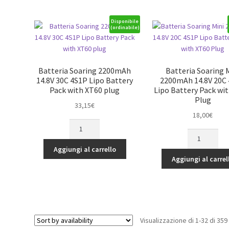
Plug
EC5
quantità
quantità
Disponibile
(ordinabile)
Batteria Soaring 2200mAh
Batteria Soaring 
14.8V 30C 4S1P Lipo Battery
2200mAh 14.8V 20C
Pack with XT60 plug
Lipo Battery Pack wi
Plug
33,15
€
18,00
€
Batteria
Batteria
Soaring
Soaring
2200mAh
Aggiungi al carrello
Mini
14.8V
Aggiungi al carrel
2200mAh
30C
14.8V
4S1P
20C
Lipo
4S1P
Battery
Lipo
Pack
Visualizzazione di 1-32 di 359 
Battery
with