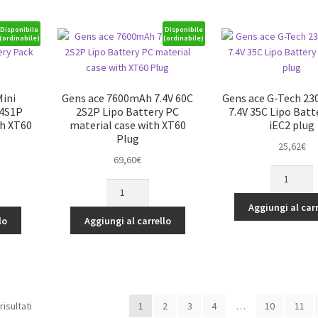
2S2P
HardCase
Disponibile
Disponibile
(ordinabile)
(ordinabile)
57#
HV
Lipo
Battery
Mini
Gens ace 7600mAh 7.4V 60C
Gens ace G-Tech 2
quantità
 4S1P
2S2P Lipo Battery PC
7.4V 35C Lipo Batt
th XT60
material case with XT60
iEC2 plug
Plug
25,62
€
69,60
€
Gens
Gens
ace
ace
G-
Aggiungi al carr
7600mAh
Tech
lo
Aggiungi al carrello
7.4V
2300mAh
60C
2S
2S2P
7.4V
Lipo
35C
Battery
Lipo
risultati
1
2
3
4
…
10
11
PC
Battery