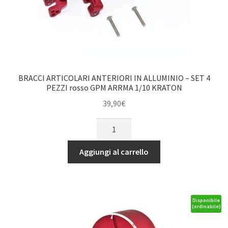
BRACCI ARTICOLARI ANTERIORI IN ALLUMINIO – SET 4
PEZZI rosso GPM ARRMA 1/10 KRATON
39,90
€
BRACCI
ARTICOLARI
ANTERIORI
Aggiungi al carrello
IN
ALLUMINIO
-
SET
Disponibile
(ordinabile)
4
PEZZI