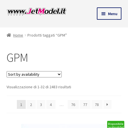
Vai
Vai
Menu
alla
al
ndi
navigazione
contenuto
Home
Prodotti taggati “GPM”
u
GPM
Visualizzazione di 1-32 di 2483 risultati
1
2
3
4
…
76
77
78
Disponibile
(ordinabile)