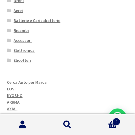
Droni
Aerei
Batterie e Caricabatterie
Ricambi
Accessori
Elettronica
Elicotteri
Cerca Auto per Marca
LOSI
KYOSHO
ARRMA
AXIAL
TEKNO
TRAXXAS
0
Cerca:
Cerca