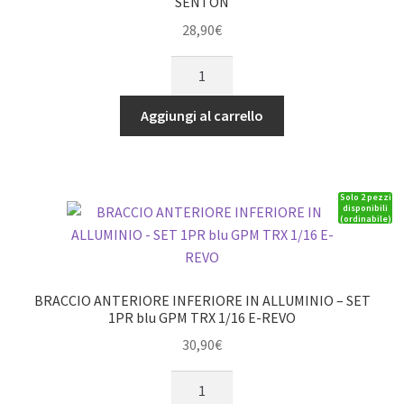
SENTON
KRATON
OUTCAST
28,90
€
NOTORIUS
BRACCIO
quantità
A
SNODO
Aggiungi al carrello
POSTERIORE
IN
ALLUMINIO
Solo 2 pezzi
-
disponibili
(ordinabile)
SET
4
PEZZI
rosso
BRACCIO ANTERIORE INFERIORE IN ALLUMINIO – SET
GPM
1PR blu GPM TRX 1/16 E-REVO
ARRMA
30,90
€
1/10
BRACCIO
GRANITE
ANTERIORE
BIG