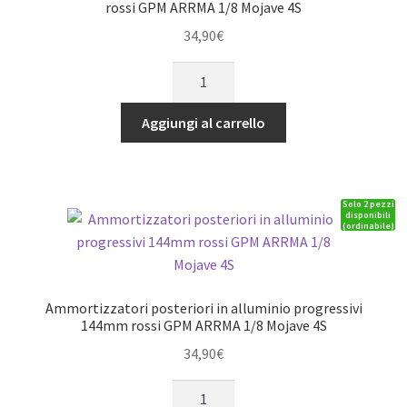
GPM
rossi GPM ARRMA 1/8 Mojave 4S
ARRMA
34,90
€
KRATON
Ammortizzatori
TYPHON
anteriori
SENTON
in
OUTCAST
Aggiungi al carrello
alluminio
argento
progressivi
quantità
132mm
Solo 2 pezzi
rossi
disponibili
(ordinabile)
GPM
ARRMA
1/8
Mojave
Ammortizzatori posteriori in alluminio progressivi
4S
144mm rossi GPM ARRMA 1/8 Mojave 4S
quantità
34,90
€
Ammortizzatori