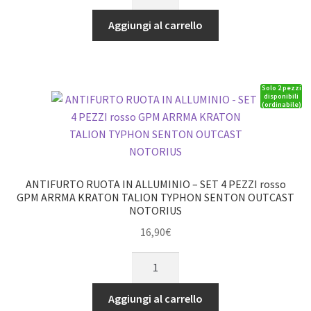
posteriori
in
Aggiungi al carrello
alluminio
progressivi
144mm
Solo 2 pezzi
rossi
disponibili
(ordinabile)
GPM
ARRMA
1/8
Mojave
4S
ANTIFURTO RUOTA IN ALLUMINIO – SET 4 PEZZI rosso
quantità
GPM ARRMA KRATON TALION TYPHON SENTON OUTCAST
NOTORIUS
16,90
€
ANTIFURTO
RUOTA
IN
Aggiungi al carrello