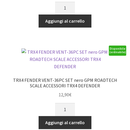
Set
SCX24
giraviti
CATENACCIO
esagonali
quantità
Aggiungi al carrello
in
alluminio
12x9mm
blu
Disponibile
(ordinabile)
(2)
GPM
Tamiya
TT02
TRX4 FENDER VENT-36PC SET nero GPM ROADTECH
quantità
SCALE ACCESSORI TRX4 DEFENDER
12,90
€
TRX4
FENDER
VENT-
Aggiungi al carrello
36PC