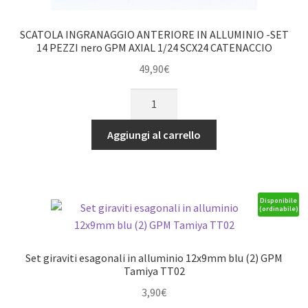
SCATOLA INGRANAGGIO ANTERIORE IN ALLUMINIO -SET
14 PEZZI nero GPM AXIAL 1/24 SCX24 CATENACCIO
49,90
€
SCATOLA
INGRANAGGIO
ANTERIORE
Aggiungi al carrello
IN
ALLUMINIO
-
SET
Disponibile
(ordinabile)
14
PEZZI
nero
Set giraviti esagonali in alluminio 12x9mm blu (2) GPM
GPM
Tamiya TT02
AXIAL
3,90
€
1/24