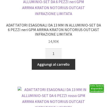
rosso
GPM
TRX
1/16
ADATTATORI ESAGONALI DA 13 MM IN ALLUMINIO-SET DA
E-
6 PEZZI neri GPM ARRMA KRATON NOTORIUS OUTCAST
INFRAZIONE LIMITATA
REVO
quantità
14,90
€
ADATTATORI
ESAGONALI
DA
Aggiungi al carrello
13
MM
IN
Solo 2 pezzi
ALLUMINIO-
disponibili
(ordinabile)
SET
DA
6