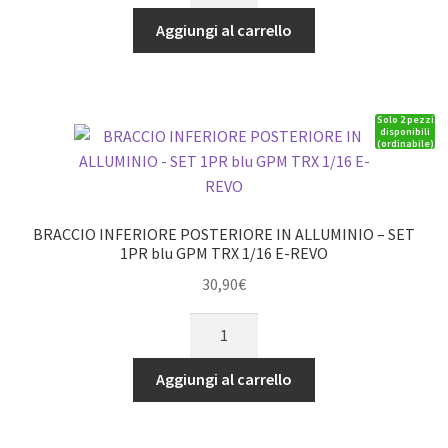
INFERIORE
ROCK
Aggiungi al carrello
IN
SENTON
ALLUMINIO
quantità
-
Solo 2 pezzi
SET
disponibili
(ordinabile)
1PR
blu
GPM
TRX
BRACCIO INFERIORE POSTERIORE IN ALLUMINIO – SET
1/16
1PR blu GPM TRX 1/16 E-REVO
E-
30,90
€
REVO
BRACCIO
quantità
INFERIORE
POSTERIORE
Aggiungi al carrello
IN
ALLUMINIO