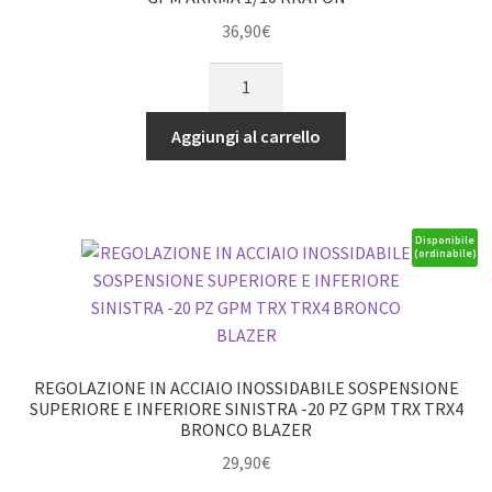
nera
36,90
€
GPM
MOZZI
ROADTECH
C
ACCESSORIES
ANTERIORI
quantità
Aggiungi al carrello
IN
ALLUMINIO
-
SET
Disponibile
(ordinabile)
8
PEZZI
rossi
GPM
ARRMA
REGOLAZIONE IN ACCIAIO INOSSIDABILE SOSPENSIONE
1/10
SUPERIORE E INFERIORE SINISTRA -20 PZ GPM TRX TRX4
BRONCO BLAZER
KRATON
quantità
29,90
€