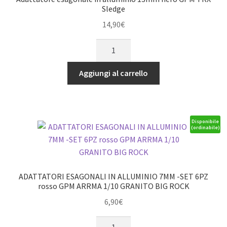
Sledge
14,90
€
Adattatore
esagonale
in
Aggiungi al carrello
alluminio
13mm
nero
GPM
Disponibile
(ordinabile)
TRX
Sledge
quantità
ADATTATORI ESAGONALI IN ALLUMINIO 7MM -SET 6PZ
rosso GPM ARRMA 1/10 GRANITO BIG ROCK
6,90
€
ADATTATORI