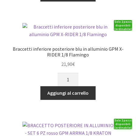
ALLUMINIO
-
SET
Solo 2 pezzi
4
disponibili
(ordinabile)
PEZZI
rosso
GPM
Braccetti inferiore posteriore blu in alluminio GPM X-
ARRMA
RIDER 1/8 Flamingo
KRATON
21,90
€
TALION
Braccetti
TYPHON
inferiore
SENTON
posteriore
OUTCAST
Aggiungi al carrello
blu
NOTORIUS
in
quantità
alluminio
Solo 2 pezzi
GPM
disponibili
(ordinabile)
X-