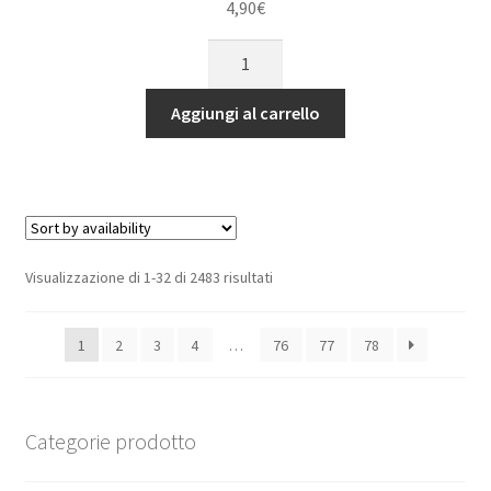
8S
4,90
€
6S
COLLARE
quantità
IN
ALLUMINIO
Aggiungi al carrello
PER
BRACCIO
TELAIO
POSTERIORE
-
SET
Visualizzazione di 1-32 di 2483 risultati
2
PEZZI
1
2
3
4
…
76
77
78
nero
GPM
ARRMA
KRATON
Categorie prodotto
NOTORIUS
OUTCAST