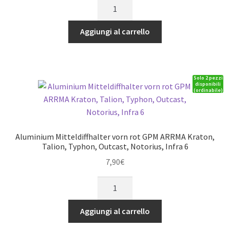
ALU+STAINLESS
STEEL
ADJUSTABLE
Aggiungi al carrello
FRONT
STEERING
TIE
Solo 2 pezzi
ROD
disponibili
(ordinabile)
-6PCS
GPM
ARRMA
LIMITLESS
Aluminium Mitteldiffhalter vorn rot GPM ARRMA Kraton,
INFRACTION
Talion, Typhon, Outcast, Notorius, Infra 6
TYPHON
7,90
€
red
Aluminium
quantità
Mitteldiffhalter
vorn
Aggiungi al carrello
rot