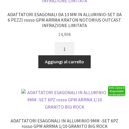
PEZZI
neri
ADATTATORI ESAGONALI DA 13 MM IN ALLUMINIO-SET DA
GPM
6 PEZZI rosso GPM ARRMA KRATON NOTORIUS OUTCAST
INFRAZIONE LIMITATA
ARRMA
KRATON
14,90
€
NOTORIUS
ADATTATORI
OUTCAST
ESAGONALI
INFRAZIONE
DA
Aggiungi al carrello
LIMITATA
13
quantità
MM
IN
Solo 2 pezzi
ALLUMINIO-
disponibili
(ordinabile)
SET
DA
6
PEZZI
ADATTATORI ESAGONALI IN ALLUMINIO 9MM -SET 6PZ
rosso
rosso GPM ARRMA 1/10 GRANITO BIG ROCK