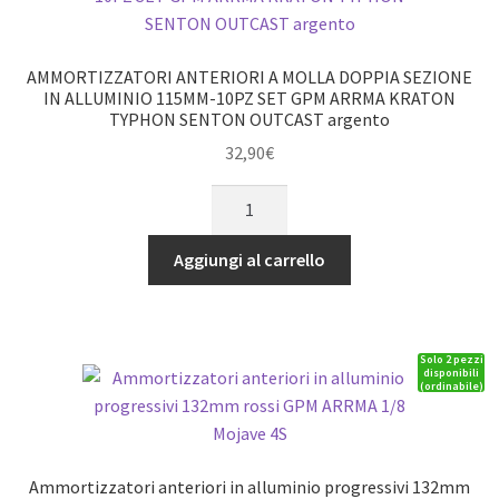
1/8
Flamingo
quantità
AMMORTIZZATORI ANTERIORI A MOLLA DOPPIA SEZIONE
IN ALLUMINIO 115MM-10PZ SET GPM ARRMA KRATON
TYPHON SENTON OUTCAST argento
32,90
€
AMMORTIZZATORI
ANTERIORI
A
Aggiungi al carrello
MOLLA
DOPPIA
SEZIONE
Solo 2 pezzi
IN
disponibili
(ordinabile)
ALLUMINIO
115MM-
10PZ
SET
Ammortizzatori anteriori in alluminio progressivi 132mm