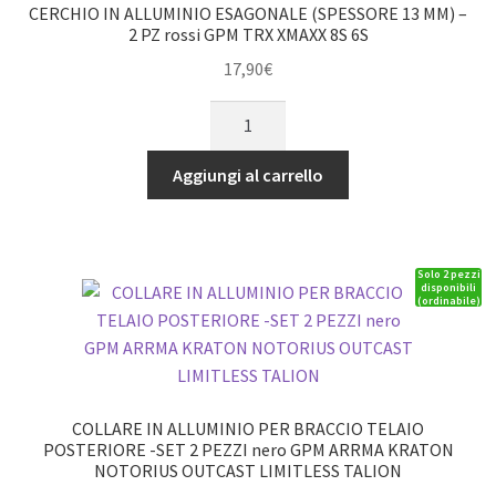
TRX-
CERCHIO IN ALLUMINIO ESAGONALE (SPESSORE 13 MM) –
4M,
2 PZ rossi GPM TRX XMAXX 8S 6S
SCX24
17,90
€
quantità
CERCHIO
IN
ALLUMINIO
Aggiungi al carrello
ESAGONALE
(SPESSORE
13
Solo 2 pezzi
MM)
disponibili
(ordinabile)
-
2
PZ
rossi
GPM
COLLARE IN ALLUMINIO PER BRACCIO TELAIO
TRX
POSTERIORE -SET 2 PEZZI nero GPM ARRMA KRATON
NOTORIUS OUTCAST LIMITLESS TALION
XMAXX