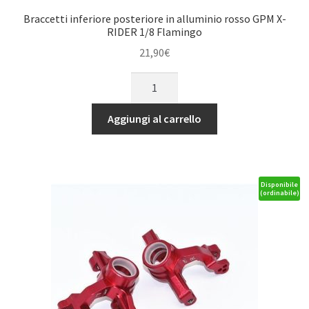
Braccetti inferiore posteriore in alluminio rosso GPM X-
RIDER 1/8 Flamingo
21,90
€
Braccetti
inferiore
posteriore
Aggiungi al carrello
in
alluminio
rosso
GPM
Disponibile
(ordinabile)
X-
RIDER
1/8
Flamingo
quantità