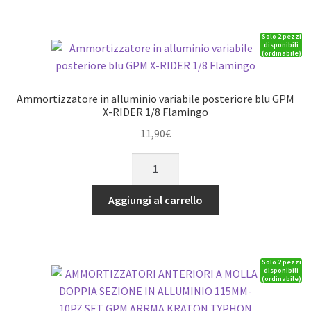
GPM
ARRMA
Solo 2 pezzi
Kraton,
disponibili
(ordinabile)
Talion,
Typhon,
Outcast,
Ammortizzatore in alluminio variabile posteriore blu GPM
Notorius,
X-RIDER 1/8 Flamingo
Infra
11,90
€
6
Ammortizzatore
quantità
in
alluminio
Aggiungi al carrello
variabile
posteriore
blu
Solo 2 pezzi
GPM
disponibili
(ordinabile)
X-
RIDER