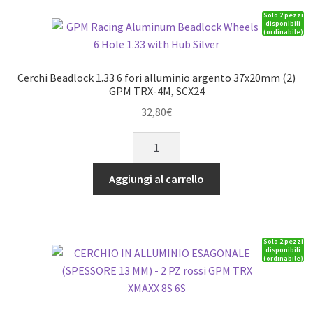
-
Solo 2 pezzi
SET
disponibili
(ordinabile)
1PR
blu
GPM
Cerchi Beadlock 1.33 6 fori alluminio argento 37x20mm (2)
TRX
GPM TRX-4M, SCX24
1/16
32,80
€
E-
Cerchi
REVO
Beadlock
quantità
1.33
Aggiungi al carrello
6
fori
alluminio
Solo 2 pezzi
argento
disponibili
(ordinabile)
37x20mm
(2)
GPM