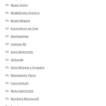
Nuovi Arrivi
LIMITLESS
TALION
Modellismo Statico
quantità
Buoni Regalo
Assistenza on-line
Warhammer
Camion RC
Auto Elettriche
UpGrade
Auto Motore a Scoppio
Movimento Terra
Carri Armati
Moto elettriche
Barche e Motoscafi