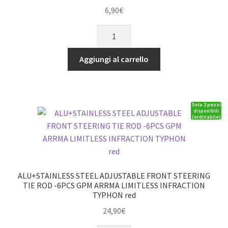
GPM
6,90
€
ARRMA
ADATTATORI
KRATON
ESAGONALI
NOTORIUS
IN
OUTCAST
Aggiungi al carrello
ALLUMINIO
INFRAZIONE
9MM
LIMITATA
-
quantità
Solo 2 pezzi
SET
disponibili
(ordinabile)
6PZ
rosso
GPM
ARRMA
1/10
ALU+STAINLESS STEEL ADJUSTABLE FRONT STEERING
GRANITO
TIE ROD -6PCS GPM ARRMA LIMITLESS INFRACTION
TYPHON red
BIG
ROCK
24,90
€
quantità