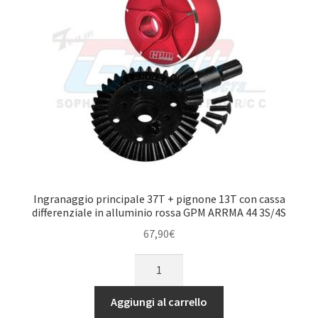
rosso
GPM
ARRMA
1/10
KRATON
quantità
Ingranaggio principale 37T + pignone 13T con cassa
differenziale in alluminio rossa GPM ARRMA 44 3S/4S
67,90
€
Ingranaggio
principale
37T
Aggiungi al carrello
+