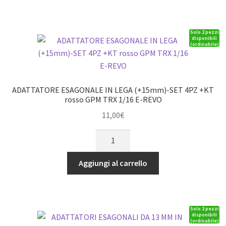
SET
nero
Solo 2 pezzi
GPM
disponibili
(ordinabile)
ROADTECH
SCALE
ACCESSORI
TRX4
ADATTATORE ESAGONALE IN LEGA (+15mm)-SET 4PZ +KT
DEFENDER
rosso GPM TRX 1/16 E-REVO
quantità
11,00
€
ADATTATORE
ESAGONALE
IN
Aggiungi al carrello
LEGA
(+15mm)-
SET
Solo 2 pezzi
4PZ
disponibili
(ordinabile)
+KT