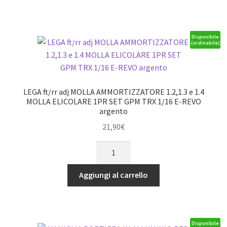
pignone
13T
con
Disponibile
(ordinabile)
cassa
differenziale
in
alluminio
LEGA ft/rr adj MOLLA AMMORTIZZATORE 1.2,1.3 e 1.4
rossa
MOLLA ELICOLARE 1PR SET GPM TRX 1/16 E-REVO
argento
GPM
ARRMA
21,90
€
44
LEGA
3S/4S
ft/rr
quantità
adj
Aggiungi al carrello
MOLLA
AMMORTIZZATORE
1.2,1.3
e
Disponibile