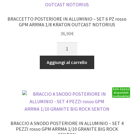
RIDER
1/8
Flamingo
BRACCETTO POSTERIORE IN ALLUMINIO – SET 6 PZ rosso
quantità
GPM ARRMA 1/8 KRATON OUTCAST NOTORIUS
36,90
€
BRACCETTO
POSTERIORE
IN
Aggiungi al carrello
ALLUMINIO
-
SET
Solo 2 pezzi
6
disponibili
(ordinabile)
PZ
rosso
GPM
ARRMA
BRACCIO A SNODO POSTERIORE IN ALLUMINIO – SET 4
1/8
PEZZI rosso GPM ARRMA 1/10 GRANITE BIG ROCK