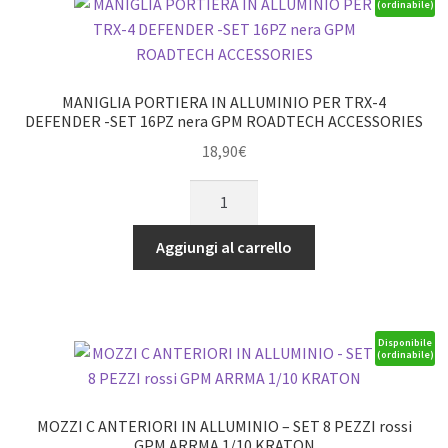
(ordinabile)
1.4
MOLLA
ELICOLARE
1PR
MANIGLIA PORTIERA IN ALLUMINIO PER TRX-4
SET
DEFENDER -SET 16PZ nera GPM ROADTECH ACCESSORIES
GPM
18,90
€
TRX
MANIGLIA
1/16
PORTIERA
E-
IN
REVO
Aggiungi al carrello
ALLUMINIO
argento
PER
quantità
TRX-
4
Disponibile
(ordinabile)
DEFENDER
-
SET
MOZZI C ANTERIORI IN ALLUMINIO – SET 8 PEZZI rossi
16PZ
GPM ARRMA 1/10 KRATON