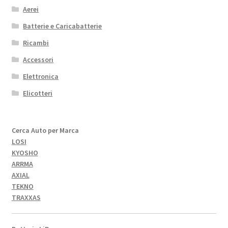
Aerei
Batterie e Caricabatterie
Ricambi
Accessori
Elettronica
Elicotteri
Cerca Auto per Marca
LOSI
KYOSHO
ARRMA
AXIAL
TEKNO
TRAXXAS