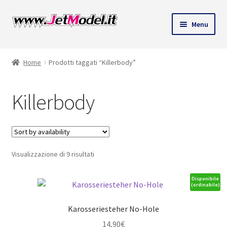
Vai
Vai
Menu
alla
al
ndi
navigazione
contenuto
Home
Prodotti taggati “Killerbody”
u
Killerbody
Visualizzazione di 9 risultati
Disponibile
(ordinabile)
Karosseriesteher No-Hole
14,90
€