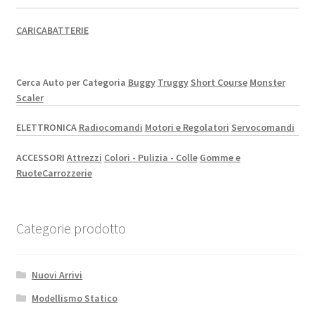
CARICABATTERIE
Cerca Auto per Categoria
Buggy
Truggy
Short Course
Monster
Scaler
ELETTRONICA
Radiocomandi
Motori e Regolatori
Servocomandi
ACCESSORI
Attrezzi
Colori - Pulizia - Colle
Gomme e
Ruote
Carrozzerie
Categorie prodotto
Nuovi Arrivi
Modellismo Statico