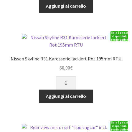
K1
Aggiungi al carrello
body
1/10
190
Solo 1 pezzi
mm
disponibili
(ordinabile)
Killerbody
quantità
Nissan Skyline R31 Karosserie lackiert Rot 195mm RTU
60,90
€
Nissan
Skyline
R31
Aggiungi al carrello
Karosserie
lackiert
Rot
Solo 1 pezzi
195mm
disponibili
(ordinabile)
RTU