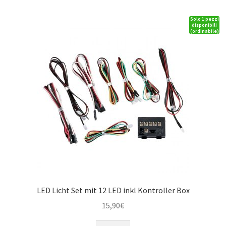
Rot
Solo 1 pezzi
195mm
disponibili
(ordinabile)
RTU
all-
in
quantità
LED Licht Set mit 12 LED inkl Kontroller Box
15,90
€
LED