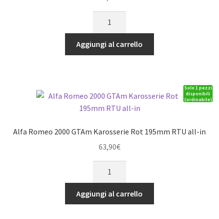
Karosseriesteher
No-
Hole
Aggiungi al carrello
quantità
Solo 1 pezzi
disponibili
(ordinabile)
Alfa Romeo 2000 GTAm Karosserie Rot 195mm RTU all-in
63,90
€
Alfa
Romeo
2000
Aggiungi al carrello
GTAm
Karosserie