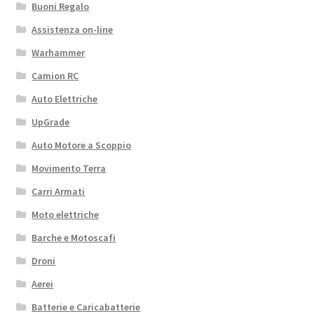
Buoni Regalo
Assistenza on-line
Warhammer
Camion RC
Auto Elettriche
UpGrade
Auto Motore a Scoppio
Movimento Terra
Carri Armati
Moto elettriche
Barche e Motoscafi
Droni
Aerei
Batterie e Caricabatterie