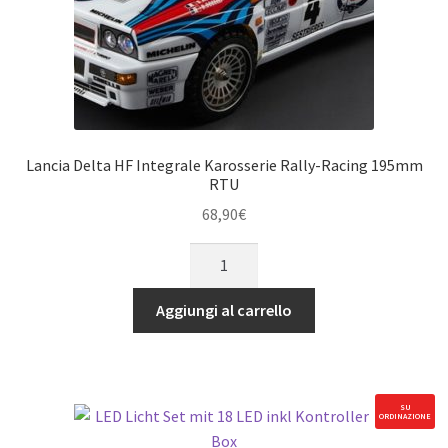
Lancia Delta HF Integrale Karosserie Rally-Racing 195mm
RTU
68,90
€
Lancia
Delta
HF
Aggiungi al carrello
Integrale
Karosserie
Rally-
Racing
SU
ORDINAZIONE
195mm