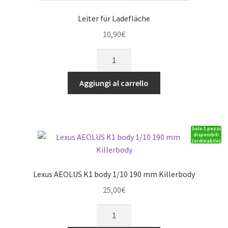
Leiter für Ladefläche
10,90
€
Leiter
für
Ladefläche
Aggiungi al carrello
quantità
Solo 1 pezzi
disponibili
(ordinabile)
Lexus AEOLUS K1 body 1/10 190 mm Killerbody
25,00
€
Lexus
AEOLUS