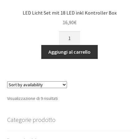
RTU
quantità
LED Licht Set mit 18 LED inkl Kontroller Box
16,90
€
LED
Licht
Set
Aggiungi al carrello
mit
18
LED
inkl
Kontroller
Box
Visualizzazione di 9 risultati
quantità
Categorie prodotto