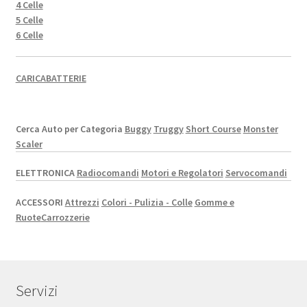
4 Celle
5 Celle
6 Celle
CARICABATTERIE
Cerca Auto per Categoria
Buggy
Truggy
Short Course
Monster
Scaler
ELETTRONICA
Radiocomandi
Motori e Regolatori
Servocomandi
ACCESSORI
Attrezzi
Colori - Pulizia - Colle
Gomme e
Ruote
Carrozzerie
Servizi