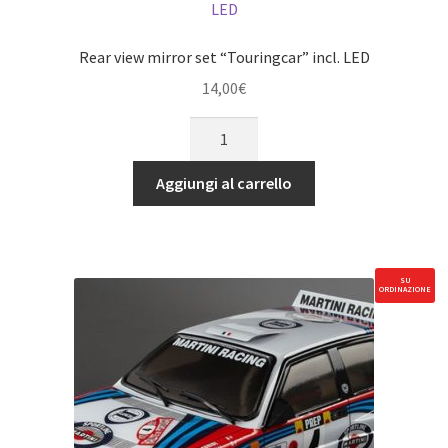
quantità
Rear view mirror set “Touringcar” incl. LED
14,00
€
Rear
view
mirror
Aggiungi al carrello
set
"Touringcar"
incl.
LED
SU
ORDINAZIONE
quantità