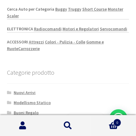
Cerca Auto per Categoria
Buggy
Truggy
Short Course
Monster
Scaler
ELETTRONICA
Radiocomandi
Motori e Regolatori
Servocomandi
ACCESSORI
Attrezzi
Colori - Pulizia - Colle
Gomme e
Ruote
Carrozzerie
Categorie prodotto
Nuovi Arrivi
Modellismo Statico
Buoni Regalo
Assistenza on-line
0
Cerca:
Cerca
Warhammer