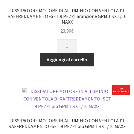
9
DISSIPATORE MOTORE IN ALLUMINIO CON VENTOLA DI
PEZZI
RAFFREDDAMENTO -SET 9 PEZZI arancione GPM TRX 1/10
MAXX
rosso
GPM
23,90
€
TRX
DISSIPATORE
1/10
MOTORE
MAXX
IN
Aggiungi al carrello
quantità
ALLUMINIO
CON
VENTOLA
DI
SU
ORDINAZIONE
RAFFREDDAMENTO
-
SET
9
DISSIPATORE MOTORE IN ALLUMINIO CON VENTOLA DI
PEZZI
RAFFREDDAMENTO -SET 9 PEZZI blu GPM TRX 1/10 MAXX
arancione