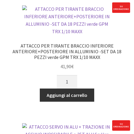
ACCIAIO
SU
ORDINAZIONE
#45
ft
-2
PZ
GPM
ATTACCO PER TIRANTE BRACCIO INFERIORE
TRX
ANTERIORE+POSTERIORE IN ALLUMINIO -SET DA 18
PEZZI verde GPM TRX 1/10 MAXX
1/10
MAXX
41,90
€
nero
ATTACCO
quantità
PER
TIRANTE
Aggiungi al carrello
BRACCIO
INFERIORE
ANTERIORE+POSTERIORE
IN
SU
ORDINAZIONE
ALLUMINIO