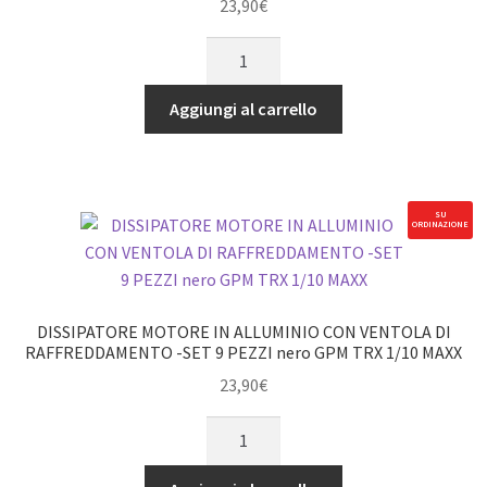
23,90
€
GPM
DISSIPATORE
TRX
MOTORE
1/10
IN
MAXX
Aggiungi al carrello
ALLUMINIO
quantità
CON
VENTOLA
DI
SU
ORDINAZIONE
RAFFREDDAMENTO
-
SET
9
DISSIPATORE MOTORE IN ALLUMINIO CON VENTOLA DI
PEZZI
RAFFREDDAMENTO -SET 9 PEZZI nero GPM TRX 1/10 MAXX
blu
23,90
€
GPM
DISSIPATORE
TRX
MOTORE
1/10
IN
MAXX