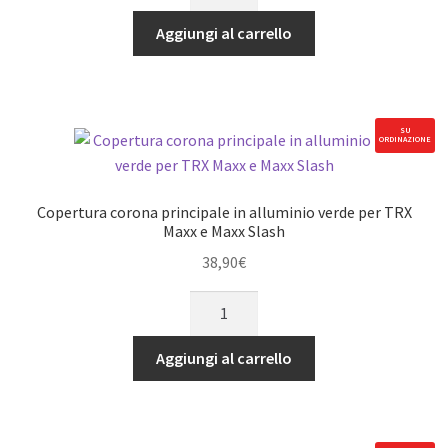
corona
principale
Aggiungi al carrello
in
alluminio
rossa
per
SU
ORDINAZIONE
TRX
Maxx
e
Copertura corona principale in alluminio verde per TRX
Maxx
Maxx e Maxx Slash
Slash
38,90
€
quantità
Copertura
corona
principale
Aggiungi al carrello
in
alluminio
verde