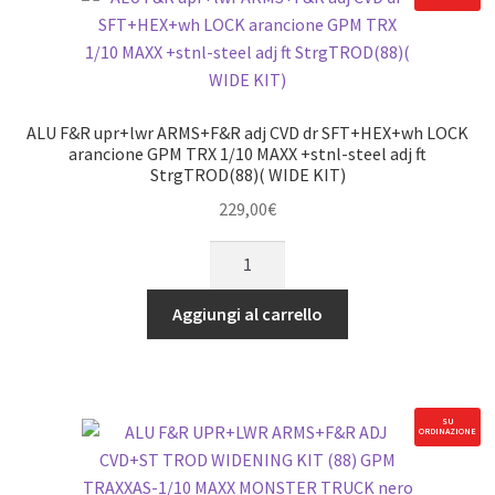
ALU F&R upr+lwr ARMS+F&R adj CVD dr SFT+HEX+wh LOCK
arancione GPM TRX 1/10 MAXX +stnl-steel adj ft
StrgTROD(88)( WIDE KIT)
229,00
€
ALU
F&R
upr+lwr
Aggiungi al carrello
ARMS+F&R
adj
CVD
dr
SU
ORDINAZIONE
SFT+HEX+wh
LOCK