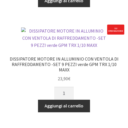
Aggiungi al carrello
ALLUMINIO
quantità
CON
VENTOLA
DI
SU
ORDINAZIONE
RAFFREDDAMENTO
-
SET
9
DISSIPATORE MOTORE IN ALLUMINIO CON VENTOLA DI
PEZZI
RAFFREDDAMENTO -SET 9 PEZZI verde GPM TRX 1/10
MAXX
nero
GPM
23,90
€
TRX
DISSIPATORE
1/10
MOTORE
MAXX
IN
Aggiungi al carrello
quantità
ALLUMINIO
CON
VENTOLA