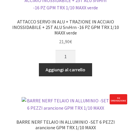
-
SET
DA
ATTACCO SERVO IN ALU + TRAZIONE IN ACCIAIO
18
INOSSIDABILE + 25T ALU SrvHrn -16 PZ GPM TRX 1/10
MAXX verde
PEZZI
verde
21,90
€
GPM
ATTACCO
TRX
SERVO
1/10
IN
Aggiungi al carrello
MAXX
ALU
quantità
+
TRAZIONE
IN
SU
ORDINAZIONE
ACCIAIO
INOSSIDABILE
+
BARRE NERF TELAIO IN ALLUMINIO -SET 6 PEZZI
25T
arancione GPM TRX 1/10 MAXX