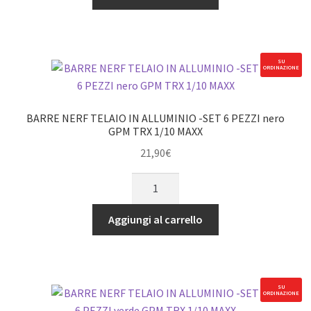
IN
ALLUMINIO
-
SET
SU
ORDINAZIONE
6
PEZZI
blu
BARRE NERF TELAIO IN ALLUMINIO -SET 6 PEZZI nero
GPM
GPM TRX 1/10 MAXX
TRX
21,90
€
1/10
BARRE
MAXX
NERF
quantità
TELAIO
Aggiungi al carrello
IN
ALLUMINIO
-
SET
SU
ORDINAZIONE
6