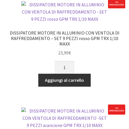
per
SU
ORDINAZIONE
TRX
Maxx
e
Maxx
DISSIPATORE MOTORE IN ALLUMINIO CON VENTOLA DI
Slash
RAFFREDDAMENTO – SET 9 PEZZI rosso GPM TRX 1/10
MAXX
quantità
23,90
€
DISSIPATORE
MOTORE
IN
Aggiungi al carrello
ALLUMINIO
CON
VENTOLA
DI
SU
ORDINAZIONE
RAFFREDDAMENTO
-
SET