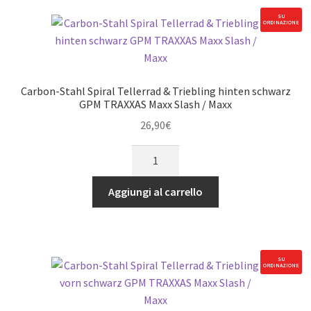
per
SU
ORDINAZIONE
TRX
Maxx
e
Maxx
Carbon-Stahl Spiral Tellerrad & Triebling hinten schwarz
Slash
GPM TRAXXAS Maxx Slash / Maxx
quantità
26,90
€
Carbon-
Stahl
Spiral
Aggiungi al carrello
Tellerrad
&
Triebling
hinten
SU
ORDINAZIONE
schwarz
GPM
TRAXXAS