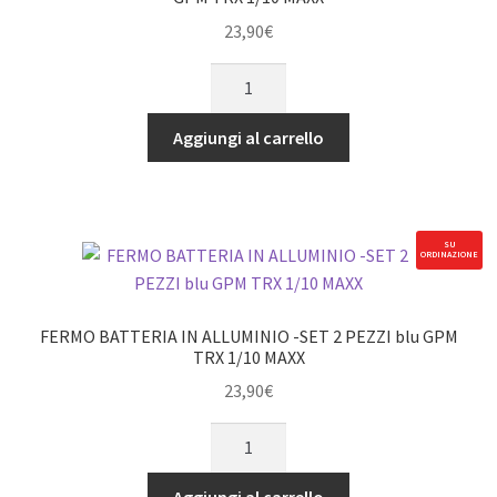
TRX
23,90
€
1/10
FERMA
MAXX
BATTERIA
quantità
IN
Aggiungi al carrello
ALLUMINIO
-
SET
DA
SU
ORDINAZIONE
2
PEZZI
nero
FERMO BATTERIA IN ALLUMINIO -SET 2 PEZZI blu GPM
GPM
TRX 1/10 MAXX
TRX
23,90
€
1/10
FERMO
MAXX
BATTERIA
quantità
IN