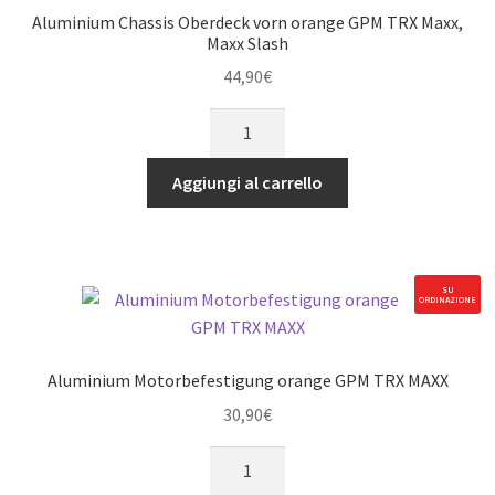
Slash
Aluminium Chassis Oberdeck vorn orange GPM TRX Maxx,
quantità
Maxx Slash
44,90
€
Aluminium
Chassis
Oberdeck
Aggiungi al carrello
vorn
orange
GPM
TRX
SU
ORDINAZIONE
Maxx,
Maxx
Slash
Aluminium Motorbefestigung orange GPM TRX MAXX
quantità
30,90
€
Aluminium
Motorbefestigung