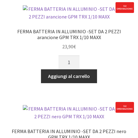
DI
SU
ORDINAZIONE
RAFFREDDAMENTO
-
SET
FERMA BATTERIA IN ALLUMINIO -SET DA 2 PEZZI
9
arancione GPM TRX 1/10 MAXX
PEZZI
23,90
€
verde
FERMA
GPM
BATTERIA
TRX
IN
1/10
Aggiungi al carrello
ALLUMINIO
MAXX
-
quantità
SET
DA
SU
ORDINAZIONE
2
PEZZI
arancione
FERMA BATTERIA IN ALLUMINIO -SET DA 2 PEZZI nero
GPM
GPM TRX 1/10 MAXX