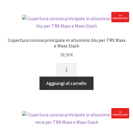
arancione
per
SU
ORDINAZIONE
TRX
Maxx
e
Copertura corona principale in alluminio blu per TRX Maxx
Maxx
e Maxx Slash
Slash
38,90
€
quantità
Copertura
corona
principale
Aggiungi al carrello
in
alluminio
blu
per
SU
ORDINAZIONE
TRX
Maxx