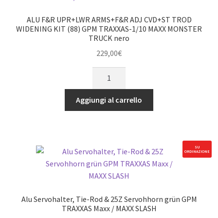
arancione
GPM
ALU F&R UPR+LWR ARMS+F&R ADJ CVD+ST TROD
TRX
WIDENING KIT (88) GPM TRAXXAS-1/10 MAXX MONSTER
TRUCK nero
1/10
MAXX
229,00
€
+stnl-
ALU
steel
F&R
adj
UPR+LWR
Aggiungi al carrello
ft
ARMS+F&R
StrgTROD(88)
ADJ
(
CVD+ST
WIDE
TROD
KIT)
SU
ORDINAZIONE
WIDENING
quantità
KIT
(88)
GPM
Alu Servohalter, Tie-Rod & 25Z Servohhorn grün GPM
TRAXXAS-
TRAXXAS Maxx / MAXX SLASH