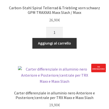
Maxx
Carbon-Stahl Spiral Tellerrad & Triebling vorn schwarz
Slash
GPM TRAXXAS Maxx Slash / Maxx
/
26,90
€
Maxx
Carbon-
quantità
Stahl
Spiral
Aggiungi al carrello
Tellerrad
&
Triebling
vorn
SU
ORDINAZIONE
schwarz
GPM
TRAXXAS
Maxx
Carter differenziale in alluminio nero Anteriore e
Slash
Posteriore/centrale per TRX Maxx e Maxx Slash
/
19,90
€
Maxx