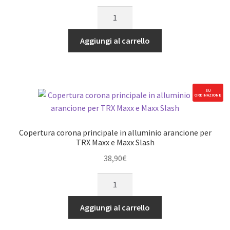
Carter
quantità
differenziale
in
Aggiungi al carrello
alluminio
nero
Anteriore
e
SU
ORDINAZIONE
Posteriore/centrale
per
TRX
Copertura corona principale in alluminio arancione per
Maxx
TRX Maxx e Maxx Slash
e
38,90
€
Maxx
Copertura
Slash
corona
quantità
principale
Aggiungi al carrello
in
alluminio