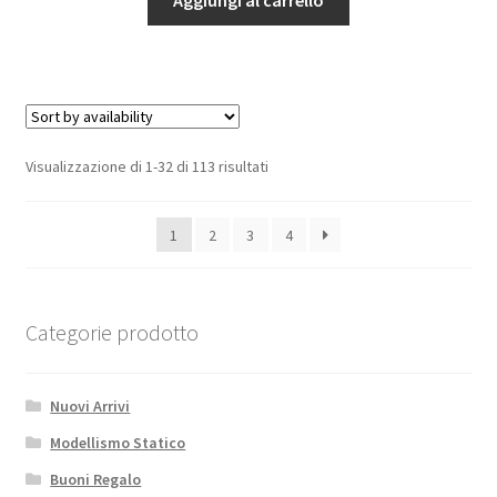
Aggiungi al carrello
ALLUMINIO
-
SET
2
PEZZI
blu
Visualizzazione di 1-32 di 113 risultati
GPM
TRX
1
2
3
4
1/10
MAXX
quantità
Categorie prodotto
Nuovi Arrivi
Modellismo Statico
Buoni Regalo