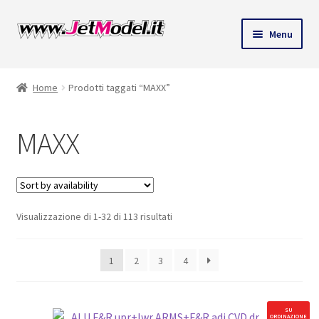
ndi
Vai
Vai
Menu
alla
al
u
navigazione
contenuto
Home
Prodotti taggati “MAXX”
MAXX
Visualizzazione di 1-32 di 113 risultati
1
2
3
4
SU
ORDINAZIONE