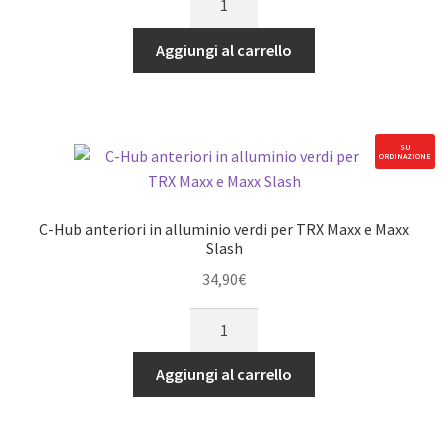
MAXX
Hub
quantità
anteriori
Aggiungi al carrello
in
alluminio
blu
per
SU
ORDINAZIONE
TRX
Maxx
e
C-Hub anteriori in alluminio verdi per TRX Maxx e Maxx
Maxx
Slash
Slash
34,90
€
quantità
C-
Hub
anteriori
Aggiungi al carrello
in
alluminio
verdi