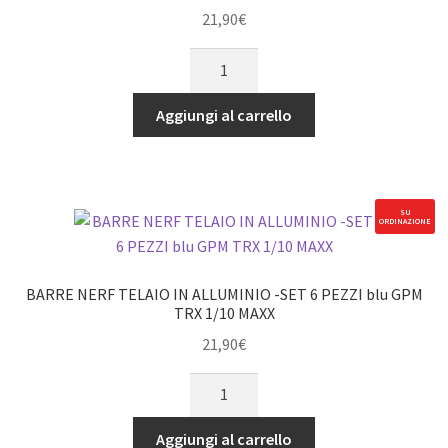
ALU
21,90
€
SrvHrn
BARRE
-16
NERF
PZ
TELAIO
GPM
Aggiungi al carrello
IN
TRX
ALLUMINIO
1/10
-
MAXX
SET
verde
SU
ORDINAZIONE
6
quantità
PEZZI
arancione
BARRE NERF TELAIO IN ALLUMINIO -SET 6 PEZZI blu GPM
GPM
TRX 1/10 MAXX
TRX
21,90
€
1/10
BARRE
MAXX
NERF
quantità
TELAIO
Aggiungi al carrello