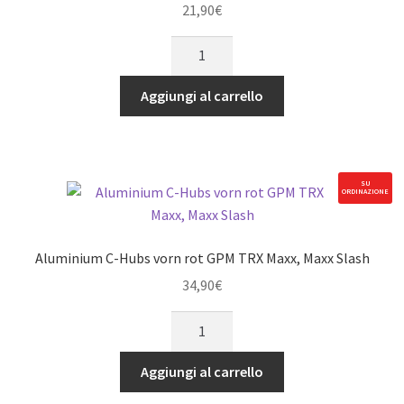
1/10
21,90
€
MAXX
Alu
MONSTER
Servohalter,
TRUCK
Tie-
nero
Aggiungi al carrello
Rod
quantità
&
25Z
Servohhorn
SU
ORDINAZIONE
grün
GPM
TRAXXAS
Aluminium C-Hubs vorn rot GPM TRX Maxx, Maxx Slash
Maxx
34,90
€
/
MAXX
Aluminium
SLASH
C-
quantità
Hubs
Aggiungi al carrello
vorn