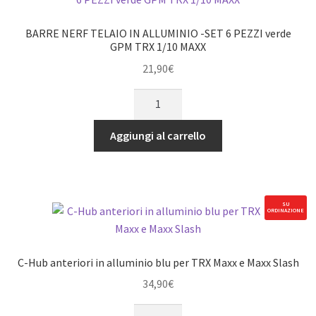
PEZZI
nero
BARRE NERF TELAIO IN ALLUMINIO -SET 6 PEZZI verde
GPM
GPM TRX 1/10 MAXX
TRX
21,90
€
1/10
BARRE
MAXX
NERF
quantità
TELAIO
Aggiungi al carrello
IN
ALLUMINIO
-
SET
SU
ORDINAZIONE
6
PEZZI
verde
C-Hub anteriori in alluminio blu per TRX Maxx e Maxx Slash
GPM
34,90
€
TRX
1/10
C-