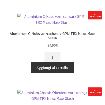
rot
GPM
TRX
SU
ORDINAZIONE
Maxx,
Maxx
Slash
Aluminium C-Hubs vorn schwarz GPM TRX Maxx, Maxx
quantità
Slash
34,90
€
Aluminium
C-
Hubs
Aggiungi al carrello
vorn
schwarz
GPM
TRX
SU
ORDINAZIONE
Maxx,
Maxx