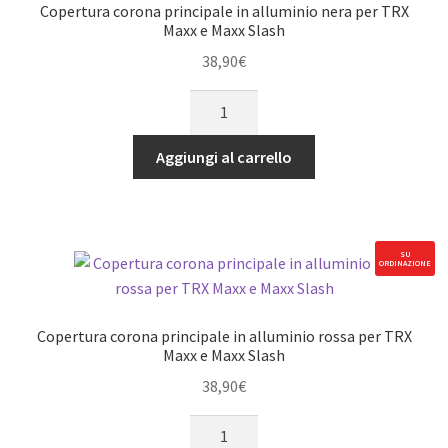
e
Copertura corona principale in alluminio nera per TRX
Maxx
Maxx e Maxx Slash
Slash
38,90
€
quantità
Copertura
corona
principale
Aggiungi al carrello
in
alluminio
nera
per
SU
ORDINAZIONE
TRX
Maxx
e
Copertura corona principale in alluminio rossa per TRX
Maxx
Maxx e Maxx Slash
Slash
38,90
€
quantità
Copertura