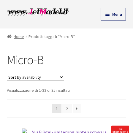
Vai
Vai
Menu
alla
al
ndi
navigazione
contenuto
Home
Prodotti taggati “Micro-B”
u
Micro-B
Visualizzazione di 1-32 di 35 risultati
1
2
SU
ORDINAZIONE