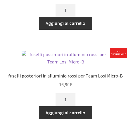
fuselli
anteriori
in
Aggiungi al carrello
alluminio
rossi
per
Team
SU
ORDINAZIONE
Losi
Micro-
B
fuselli posteriori in alluminio rossi per Team Losi Micro-B
quantità
16,90
€
fuselli
posteriori
in
Aggiungi al carrello
alluminio
rossi