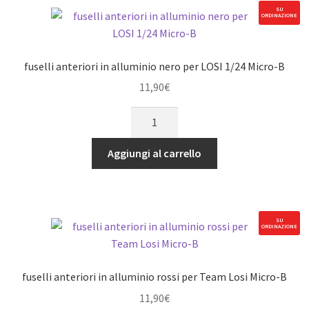
1/24
SU
ORDINAZIONE
Micro-
B
quantità
fuselli anteriori in alluminio nero per LOSI 1/24 Micro-B
11,90
€
fuselli
anteriori
in
Aggiungi al carrello
alluminio
nero
per
LOSI
SU
ORDINAZIONE
1/24
Micro-
B
fuselli anteriori in alluminio rossi per Team Losi Micro-B
quantità
11,90
€