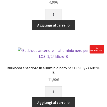
4,90
€
quantità
Braccio
servo
24T
Aggiungi al carrello
in
alluminio
nero
per
SU
ORDINAZIONE
LOSI
1/24
Micro-
Bulkhead anteriore in alluminio nero per LOSI 1/24 Micro-
B
B
quantità
11,90
€
Bulkhead
anteriore
in
Aggiungi al carrello