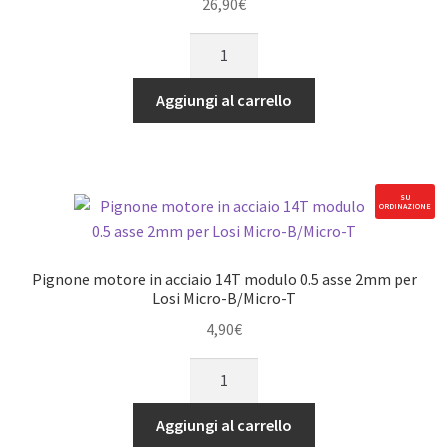
26,90
€
Piastra
telaio
in
Aggiungi al carrello
alluminio
nero
per
LOSI
SU
ORDINAZIONE
1/24
Micro-
B
Pignone motore in acciaio 14T modulo 0.5 asse 2mm per
quantità
Losi Micro-B/Micro-T
4,90
€
Pignone
motore
in
Aggiungi al carrello
acciaio