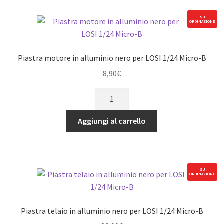
per
Team
SU
ORDINAZIONE
Losi
Micro-
B
Piastra motore in alluminio nero per LOSI 1/24 Micro-B
quantità
8,90
€
Piastra
motore
in
Aggiungi al carrello
alluminio
nero
per
LOSI
SU
ORDINAZIONE
1/24
Micro-
B
Piastra telaio in alluminio nero per LOSI 1/24 Micro-B
quantità