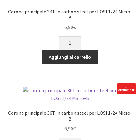
Micro-
B
Corona principale 34T in carbon steel per LOSI 1/24 Micro-
quantità
B
6,90
€
Corona
principale
34T
Aggiungi al carrello
in
carbon
steel
per
SU
ORDINAZIONE
LOSI
1/24
Micro-
Corona principale 36T in carbon steel per LOSI 1/24 Micro-
B
B
quantità
6,90
€