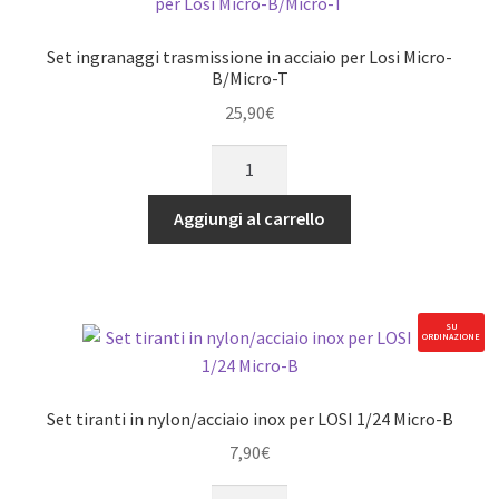
1/24
Micro-
Set ingranaggi trasmissione in acciaio per Losi Micro-
B
B/Micro-T
quantità
25,90
€
Set
ingranaggi
trasmissione
Aggiungi al carrello
in
acciaio
per
Losi
SU
ORDINAZIONE
Micro-
B/Micro-
T
Set tiranti in nylon/acciaio inox per LOSI 1/24 Micro-B
quantità
7,90
€
Set