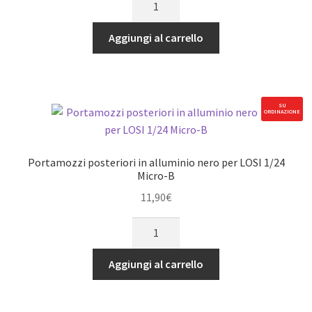
motore
quantità
in
Aggiungi al carrello
acciaio
18T
modulo
0.5
SU
ORDINAZIONE
asse
2mm
per
Portamozzi posteriori in alluminio nero per LOSI 1/24
Losi
Micro-B
Micro-
11,90
€
B/Micro-
Portamozzi
T
posteriori
quantità
in
Aggiungi al carrello
alluminio
nero