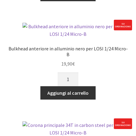
alluminio
nero
per
LOSI
SU
ORDINAZIONE
1/24
Micro-
B
Bulkhead anteriore in alluminio nero per LOSI 1/24 Micro-
quantità
B
19,90
€
Bulkhead
anteriore
in
Aggiungi al carrello
alluminio
nero
per
LOSI
SU
ORDINAZIONE
1/24