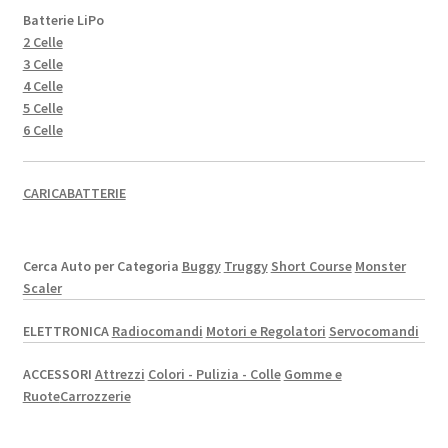
Batterie LiPo
2 Celle
3 Celle
4 Celle
5 Celle
6 Celle
CARICABATTERIE
Cerca Auto per Categoria
Buggy
Truggy
Short Course
Monster
Scaler
ELETTRONICA
Radiocomandi
Motori e Regolatori
Servocomandi
ACCESSORI
Attrezzi
Colori - Pulizia - Colle
Gomme e
Ruote
Carrozzerie