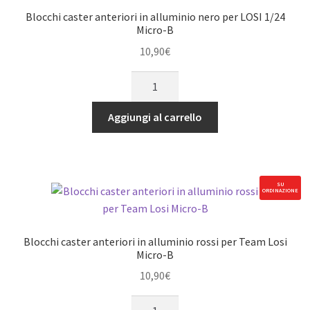
Micro-
Blocchi caster anteriori in alluminio nero per LOSI 1/24
B
Micro-B
(4
10,90
€
pz)
Blocchi
quantità
caster
anteriori
Aggiungi al carrello
in
alluminio
nero
per
SU
ORDINAZIONE
LOSI
1/24
Micro-
Blocchi caster anteriori in alluminio rossi per Team Losi
B
Micro-B
quantità
10,90
€
Blocchi