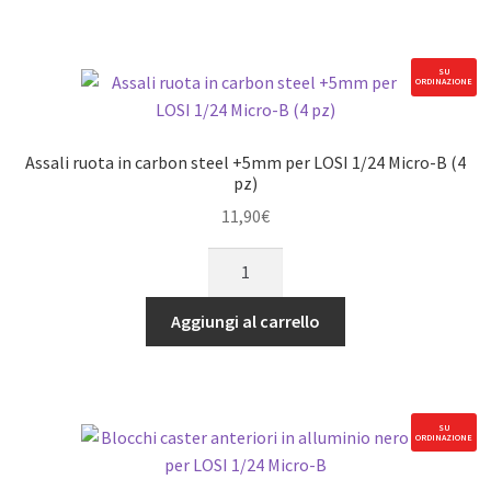
steel
+3mm
per
SU
ORDINAZIONE
LOSI
1/24
Micro-
Assali ruota in carbon steel +5mm per LOSI 1/24 Micro-B (4
B
pz)
(4
11,90
€
pz)
Assali
quantità
ruota
in
Aggiungi al carrello
carbon
steel
+5mm
per
SU
ORDINAZIONE
LOSI
1/24