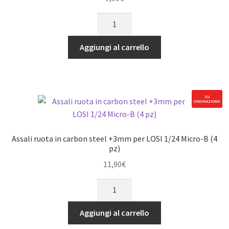
T2S
Alu
quantità
Skid-
Platte
Aggiungi al carrello
vorn
schwarz
GPM
LOSI
SU
ORDINAZIONE
1/24
Micro-
B
Assali ruota in carbon steel +3mm per LOSI 1/24 Micro-B (4
/
pz)
1/28Micro-
11,90
€
T2S
Assali
quantità
ruota
in
Aggiungi al carrello
carbon