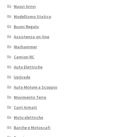
Nuovi Arrivi
Modellismo Statico
Buoni Regalo
Assistenza on-line
Warhammer
Camion RC
Auto Elettriche
UpGrade
Auto Motore a Scoppio
Movimento Terra
Carri Armati
Moto elettriche
Barche e Motoscafi