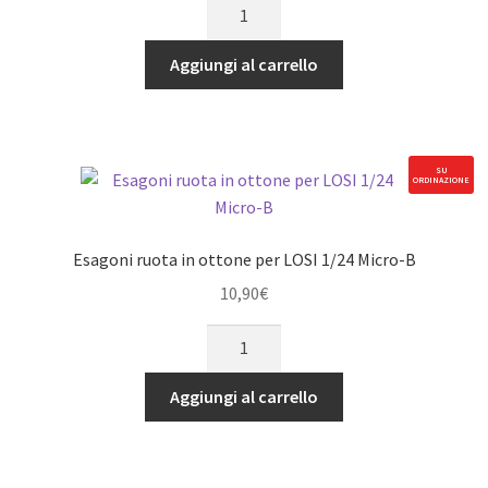
Corona
principale
36T
Aggiungi al carrello
in
carbon
steel
per
SU
ORDINAZIONE
LOSI
1/24
Micro-
Esagoni ruota in ottone per LOSI 1/24 Micro-B
B
10,90
€
quantità
Esagoni
ruota
in
Aggiungi al carrello
ottone
per
LOSI