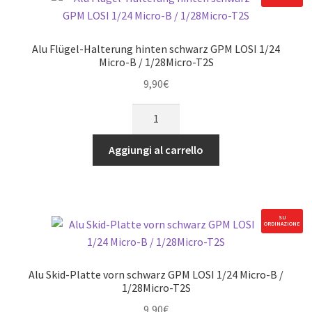
Alu Flügel-Halterung hinten schwarz GPM LOSI 1/24
Micro-B / 1/28Micro-T2S
9,90
€
Alu
Flügel-
Halterung
Aggiungi al carrello
hinten
schwarz
GPM
LOSI
SU
ORDINAZIONE
1/24
Micro-
B
Alu Skid-Platte vorn schwarz GPM LOSI 1/24 Micro-B /
/
1/28Micro-T2S
1/28Micro-
9,90
€