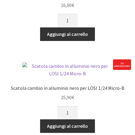
quantità
16,90
€
Rack
sterzo
in
Aggiungi al carrello
alluminio
nero
per
LOSI
SU
ORDINAZIONE
1/24
Micro-
B
Scatola cambio in alluminio nero per LOSI 1/24 Micro-B
quantità
25,90
€
Scatola
cambio
in
Aggiungi al carrello
alluminio