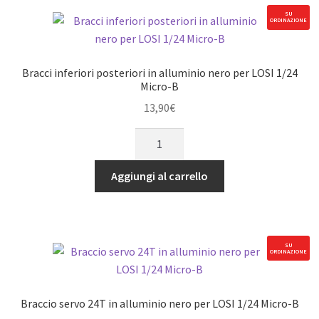
per
SU
ORDINAZIONE
LOSI
1/24
Micro-
Bracci inferiori posteriori in alluminio nero per LOSI 1/24
B
Micro-B
quantità
13,90
€
Bracci
inferiori
posteriori
Aggiungi al carrello
in
alluminio
nero
per
SU
ORDINAZIONE
LOSI
1/24
Micro-
Braccio servo 24T in alluminio nero per LOSI 1/24 Micro-B
B