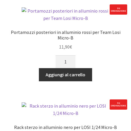
per
LOSI
SU
ORDINAZIONE
1/24
Micro-
B
Portamozzi posteriori in alluminio rossi per Team Losi
quantità
Micro-B
11,90
€
Portamozzi
posteriori
in
Aggiungi al carrello
alluminio
rossi
per
Team
SU
ORDINAZIONE
Losi
Micro-
B
Rack sterzo in alluminio nero per LOSI 1/24 Micro-B