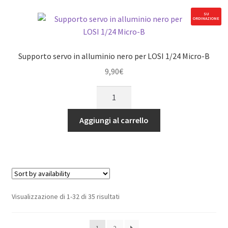
per
SU
ORDINAZIONE
LOSI
1/24
Micro-
Supporto servo in alluminio nero per LOSI 1/24 Micro-B
B
9,90
€
quantità
Supporto
servo
in
Aggiungi al carrello
alluminio
nero
per
LOSI
1/24
Micro-
Visualizzazione di 1-32 di 35 risultati
B
quantità
1
2