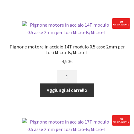
14T
modulo
0.5
SU
ORDINAZIONE
asse
2mm
per
Pignone motore in acciaio 14T modulo 0.5 asse 2mm per
Losi
Losi Micro-B/Micro-T
Micro-
4,90
€
B/Micro-
Pignone
T
motore
quantità
in
Aggiungi al carrello
acciaio
14T
modulo
0.5
SU
ORDINAZIONE
asse
2mm