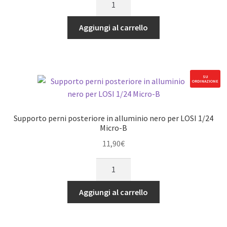
tiranti
in
Aggiungi al carrello
nylon/acciaio
inox
per
LOSI
SU
ORDINAZIONE
1/24
Micro-
B
Supporto perni posteriore in alluminio nero per LOSI 1/24
quantità
Micro-B
11,90
€
Supporto
perni
posteriore
Aggiungi al carrello
in
alluminio
nero