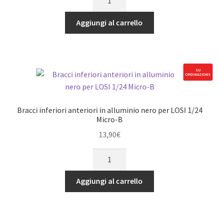
caster
anteriori
Aggiungi al carrello
in
alluminio
rossi
per
SU
ORDINAZIONE
Team
Losi
Micro-
Bracci inferiori anteriori in alluminio nero per LOSI 1/24
B
Micro-B
quantità
13,90
€
Bracci
inferiori
anteriori
Aggiungi al carrello
in
alluminio
nero