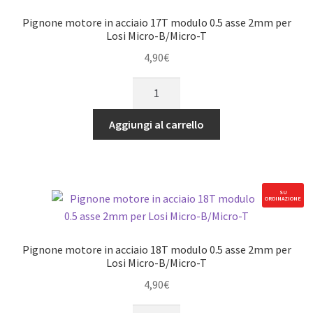
per
Pignone motore in acciaio 17T modulo 0.5 asse 2mm per
Losi
Losi Micro-B/Micro-T
Micro-
4,90
€
B/Micro-
Pignone
T
motore
quantità
in
Aggiungi al carrello
acciaio
17T
modulo
0.5
SU
ORDINAZIONE
asse
2mm
per
Pignone motore in acciaio 18T modulo 0.5 asse 2mm per
Losi
Losi Micro-B/Micro-T
Micro-
4,90
€
B/Micro-
Pignone
T