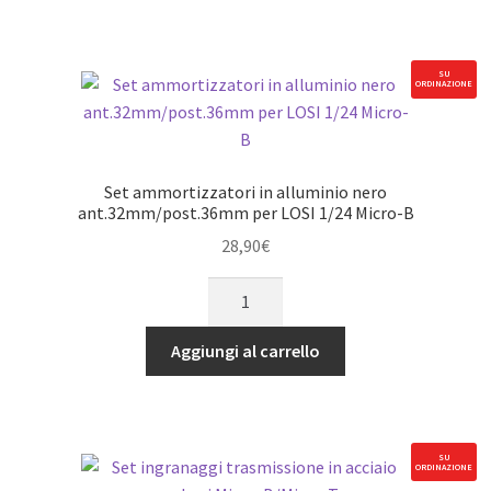
nero
per
LOSI
SU
ORDINAZIONE
1/24
Micro-
B
quantità
Set ammortizzatori in alluminio nero
ant.32mm/post.36mm per LOSI 1/24 Micro-B
28,90
€
Set
ammortizzatori
in
Aggiungi al carrello
alluminio
nero
ant.32mm/post.36mm
per
SU
ORDINAZIONE
LOSI