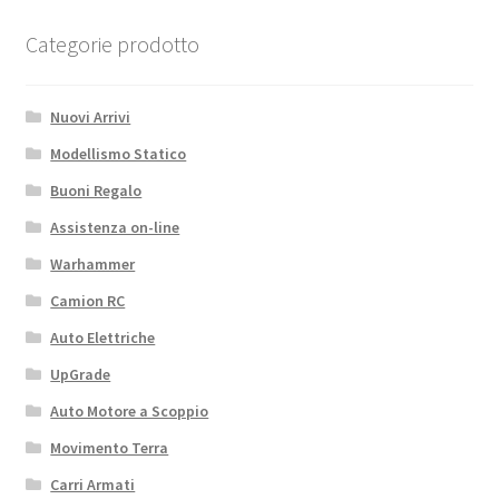
per
Categorie prodotto
TEKNO
MT410
/
Nuovi Arrivi
SCT410
Modellismo Statico
quantità
Buoni Regalo
Assistenza on-line
Warhammer
Camion RC
Auto Elettriche
UpGrade
Auto Motore a Scoppio
Movimento Terra
Carri Armati