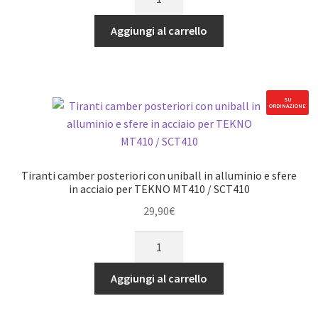
camber
anteriori
Aggiungi al carrello
con
uniball
in
alluminio
SU
ORDINAZIONE
e
sfere
in
acciaio
Tiranti camber posteriori con uniball in alluminio e sfere
per
in acciaio per TEKNO MT410 / SCT410
TEKNO
29,90
€
MT410
Tiranti
/
camber
SCT410
posteriori
quantità
Aggiungi al carrello
con
uniball