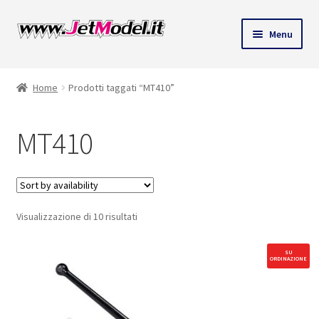
Vai
Vai
Menu
alla
al
ndi
navigazione
contenuto
Home
Prodotti taggati “MT410”
u
MT410
Visualizzazione di 10 risultati
SU
ORDINAZIONE