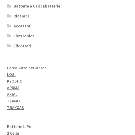
Batterie e Caricabatterie
Ricambi
Accessori
Elettronica
Elicotteri
Cerca Auto per Marca
LOSI
KYOSHO
ARRMA
AXIAL
TEKNO
TRAXXAS
Batterie LiPo
2 Celle