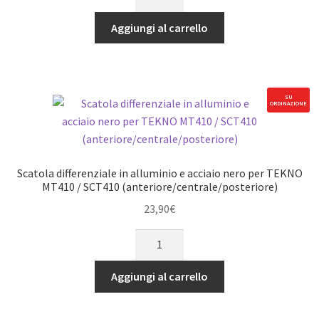
posteriori
in
Aggiungi al carrello
alluminio
neri
con
cuscinetti
SU
ORDINAZIONE
maggiorati
per
TEKNO
MT410
Scatola differenziale in alluminio e acciaio nero per TEKNO
/
MT410 / SCT410 (anteriore/centrale/posteriore)
SCT410
23,90
€
quantità
Scatola
differenziale
in
Aggiungi al carrello
alluminio
e