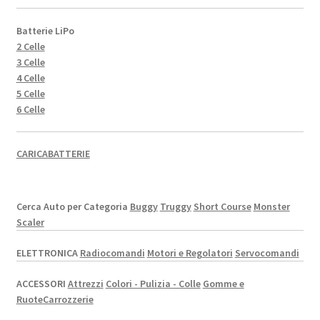
Batterie LiPo
2 Celle
3 Celle
4 Celle
5 Celle
6 Celle
CARICABATTERIE
Cerca Auto per Categoria
Buggy
Truggy
Short Course
Monster
Scaler
ELETTRONICA
Radiocomandi
Motori e Regolatori
Servocomandi
ACCESSORI
Attrezzi
Colori - Pulizia - Colle
Gomme e
Ruote
Carrozzerie