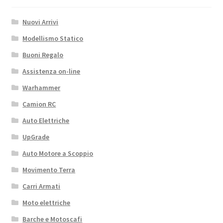
Nuovi Arrivi
Modellismo Statico
Buoni Regalo
Assistenza on-line
Warhammer
Camion RC
Auto Elettriche
UpGrade
Auto Motore a Scoppio
Movimento Terra
Carri Armati
Moto elettriche
Barche e Motoscafi