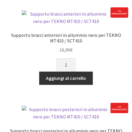
acciaio
nero
SU
ORDINAZIONE
per
TEKNO
MT410
Supporto bracci anteriori in alluminio nero per TEKNO
/
MT410 / SCT410
SCT410
16,90
€
(anteriore/centrale/posteriore)
Supporto
quantità
bracci
anteriori
Aggiungi al carrello
in
alluminio
nero
per
SU
ORDINAZIONE
TEKNO
MT410
/
Supporto bracci posteriori in alluminio nero per TEKNO