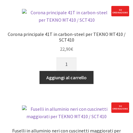
acciaio
per
SU
ORDINAZIONE
TEKNO
MT410
/
Corona principale 41T in carbon-steel per TEKNO MT410 /
SCT410
SCT410
quantità
22,90
€
Corona
principale
41T
Aggiungi al carrello
in
carbon-
steel
per
SU
ORDINAZIONE
TEKNO
MT410
/
Fuselli in alluminio neri con cuscinetti maggiorati per