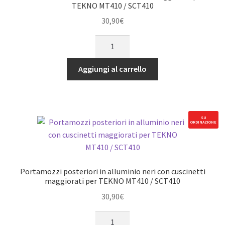
SCT410
TEKNO MT410 / SCT410
quantità
30,90
€
Fuselli
in
alluminio
Aggiungi al carrello
neri
con
cuscinetti
maggiorati
SU
ORDINAZIONE
per
TEKNO
MT410
/
Portamozzi posteriori in alluminio neri con cuscinetti
SCT410
maggiorati per TEKNO MT410 / SCT410
quantità
30,90
€
Portamozzi