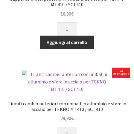
SCT410
MT410 / SCT410
quantità
16,90
€
Supporto
bracci
posteriori
Aggiungi al carrello
in
alluminio
nero
per
SU
ORDINAZIONE
TEKNO
MT410
/
SCT410
Tiranti camber anteriori con uniball in alluminio e sfere in
quantità
acciaio per TEKNO MT410 / SCT410
29,90
€
Tiranti