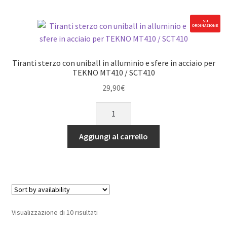
in
alluminio
SU
ORDINAZIONE
e
sfere
in
Tiranti sterzo con uniball in alluminio e sfere in acciaio per
acciaio
TEKNO MT410 / SCT410
per
29,90
€
TEKNO
Tiranti
MT410
sterzo
/
con
SCT410
Aggiungi al carrello
uniball
quantità
in
alluminio
e
sfere
in
Visualizzazione di 10 risultati
acciaio