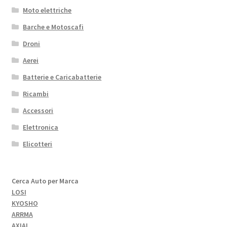
Moto elettriche
Barche e Motoscafi
Droni
Aerei
Batterie e Caricabatterie
Ricambi
Accessori
Elettronica
Elicotteri
Cerca Auto per Marca
LOSI
KYOSHO
ARRMA
AXIAL