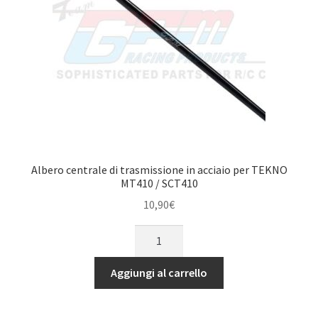
Albero centrale di trasmissione in acciaio per TEKNO
MT410 / SCT410
10,90
€
Albero
centrale
di
Aggiungi al carrello
trasmissione
in