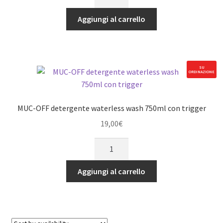
OFF
detergente
Aggiungi al carrello
foam
fresh
cleaner
400ml.
SU
ORDINAZIONE
quantità
MUC-OFF detergente waterless wash 750ml con trigger
19,00
€
MUC-
OFF
detergente
Aggiungi al carrello
waterless
wash
750ml
con