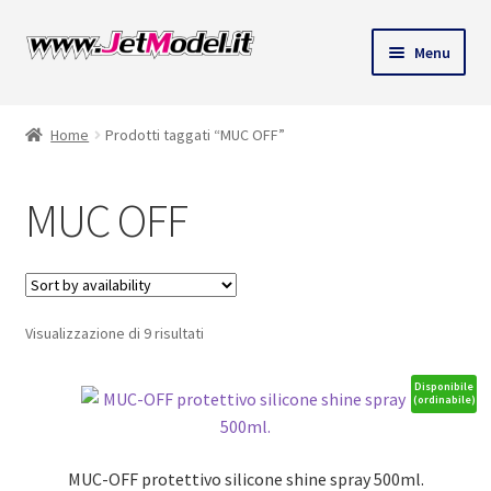
Vai
Vai
Menu
alla
al
ndi
navigazione
contenuto
Home
Prodotti taggati “MUC OFF”
u
MUC OFF
Visualizzazione di 9 risultati
Disponibile
(ordinabile)
MUC-OFF protettivo silicone shine spray 500ml.