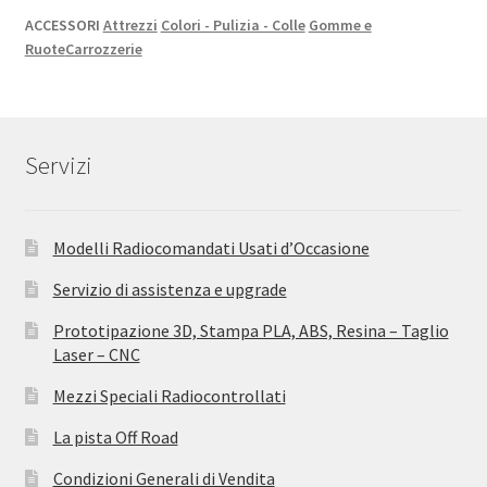
ACCESSORI
Attrezzi
Colori - Pulizia - Colle
Gomme e
Ruote
Carrozzerie
Servizi
Modelli Radiocomandati Usati d’Occasione
Servizio di assistenza e upgrade
Prototipazione 3D, Stampa PLA, ABS, Resina – Taglio
Laser – CNC
Mezzi Speciali Radiocontrollati
La pista Off Road
Condizioni Generali di Vendita