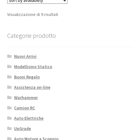
trigger
quantità
Visualizzazione di 9 risultati
Categorie prodotto
Nuovi Arrivi
Modellismo Statico
Buoni Regalo
Assistenza on-line
Warhammer
Camion RC
Auto Elettriche
UpGrade
Auto Motore a Scoppio