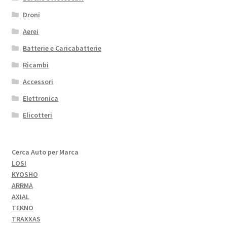
Droni
Aerei
Batterie e Caricabatterie
Ricambi
Accessori
Elettronica
Elicotteri
Cerca Auto per Marca
LOSI
KYOSHO
ARRMA
AXIAL
TEKNO
TRAXXAS