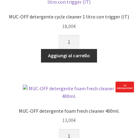
quantità
MUC-OFF detergente cycle cleaner 1 litro con trigger (IT)
18,00
€
MUC-
OFF
detergente
Aggiungi al carrello
cycle
cleaner
1
litro
SU
ORDINAZIONE
con
trigger
(IT)
MUC-OFF detergente foam fresh cleaner 400ml.
quantità
13,00
€
MUC-