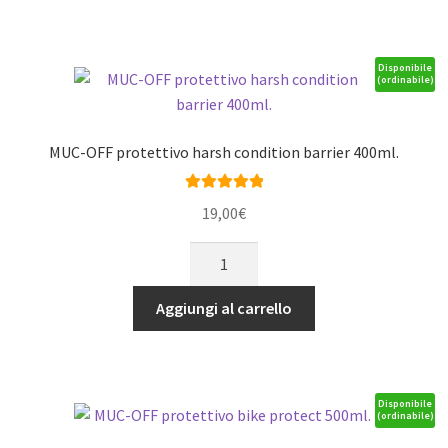
spray
solubile
500ml.
Disponibile
(ordinabile)
quantità
MUC-OFF protettivo harsh condition barrier 400ml.
Valutato
5.00
19,00
€
su 5
MUC-
OFF
protettivo
Aggiungi al carrello
harsh
condition
barrier
400ml.
Disponibile
(ordinabile)
quantità