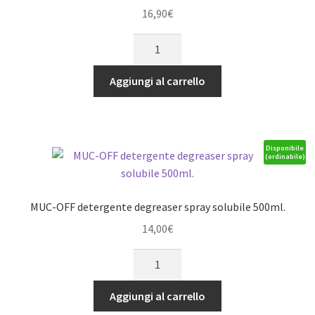
16,90
€
MUC-
OFF
protettivo
Aggiungi al carrello
silicone
shine
spray
500ml.
Disponibile
(ordinabile)
quantità
MUC-OFF detergente degreaser spray solubile 500ml.
14,00
€
MUC-
OFF
detergente
Aggiungi al carrello
degreaser