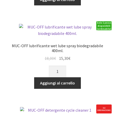
11,49€.
9,77€.
eBike
wet
lube
Solo 1 pezzi
50ml.
disponibili
(ordinabile)
quantità
MUC-OFF lubrificante wet lube spray biodegradabile
400ml.
Il
Il
18,00
€
15,30
€
prezzo
prezzo
MUC-
originale
attuale
OFF
era:
è:
lubrificante
Aggiungi al carrello
18,00€.
15,30€.
wet
lube
spray
biodegradabile
SU
ORDINAZIONE
400ml.