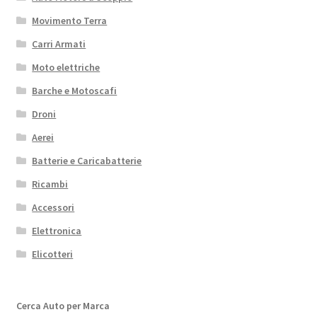
Movimento Terra
Carri Armati
Moto elettriche
Barche e Motoscafi
Droni
Aerei
Batterie e Caricabatterie
Ricambi
Accessori
Elettronica
Elicotteri
Cerca Auto per Marca