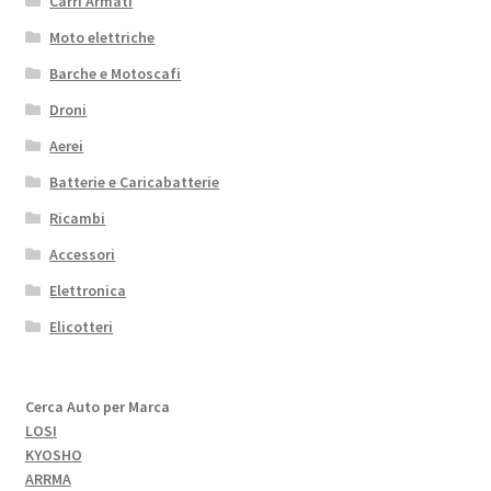
Carri Armati
Moto elettriche
Barche e Motoscafi
Droni
Aerei
Batterie e Caricabatterie
Ricambi
Accessori
Elettronica
Elicotteri
Cerca Auto per Marca
LOSI
KYOSHO
ARRMA