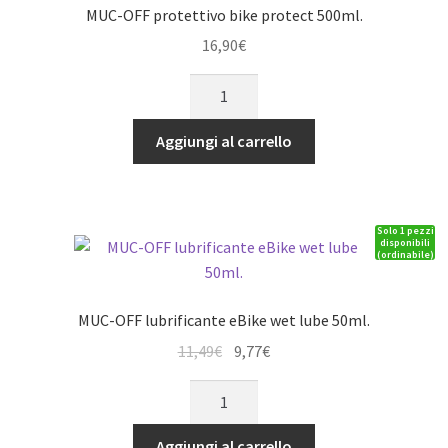
MUC-OFF protettivo bike protect 500ml.
16,90
€
MUC-
OFF
protettivo
Aggiungi al carrello
bike
protect
500ml.
Solo 1 pezzi
quantità
disponibili
(ordinabile)
MUC-OFF lubrificante eBike wet lube 50ml.
Il
Il
11,49
€
9,77
€
prezzo
prezzo
MUC-
originale
attuale
OFF
era:
è:
lubrificante
Aggiungi al carrello