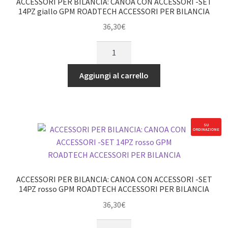
ACCESSORI PER BILANCIA: CANOA CON ACCESSORI -SET
1PZ
14PZ giallo GPM ROADTECH ACCESSORI PER BILANCIA
GPM
36,30
€
ROADTECH
ACCESSORI
ACCESSORI
PER
PER
BILANCIA:
BILANCIA
Aggiungi al carrello
CANOA
rosso
CON
quantità
ACCESSORI
-
SU
ORDINAZIONE
SET
14PZ
giallo
GPM
ACCESSORI PER BILANCIA: CANOA CON ACCESSORI -SET
ROADTECH
14PZ rosso GPM ROADTECH ACCESSORI PER BILANCIA
ACCESSORI
36,30
€
PER
ACCESSORI
BILANCIA