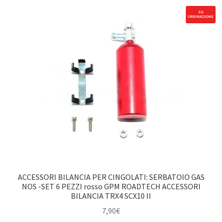
NOS
SU
ORDINAZIONE
-
SET
6
PEZZI
blu
GPM
ROADTECH
ACCESSORI
BILANCIA
TRX4
SCX10
II
quantità
ACCESSORI BILANCIA PER CINGOLATI: SERBATOIO GAS
NOS -SET 6 PEZZI rosso GPM ROADTECH ACCESSORI
BILANCIA TRX4 SCX10 II
7,90
€