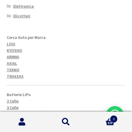
Elettronica
Elicotteri
Cerca Auto per Marca
LOSI
KYOSHO
ARRMA
AXIAL
TEKNO
TRAXXAS
Batterie LiPo
2 Celle
3 Celle
4 Celle
0
5 Celle
Cerca:
Cerca
6 Celle