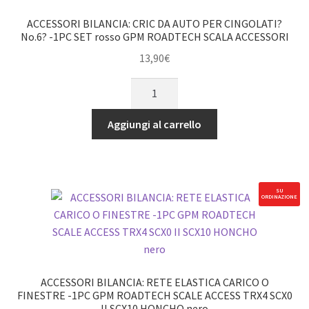
ACCESSORI
ACCESSORI BILANCIA: CRIC DA AUTO PER CINGOLATI?
BILANCIA
No.6? -1PC SET rosso GPM ROADTECH SCALA ACCESSORI
GPM
13,90
€
ROADTECH
ACCESSORI
nero
BILANCIA:
quantità
CRIC
Aggiungi al carrello
DA
AUTO
PER
CINGOLATI?
SU
ORDINAZIONE
No.6?
-1PC
SET
rosso
GPM
ACCESSORI BILANCIA: RETE ELASTICA CARICO O
ROADTECH
FINESTRE -1PC GPM ROADTECH SCALE ACCESS TRX4 SCX0
II SCX10 HONCHO nero