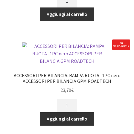
PER
BILANCIA:
Aggiungi al carrello
PARAFANGO
VENT
IN
METALLO
SU
ORDINAZIONE
(STILE
A)
-
SET
ACCESSORI PER BILANCIA: RAMPA RUOTA -1PC nero
DA
ACCESSORI PER BILANCIA GPM ROADTECH
16
23,70
€
PEZZI
ACCESSORI
GPM
PER
ROADTECH
BILANCIA:
ACCESSORI
Aggiungi al carrello
RAMPA
PER
RUOTA
BILANCIA