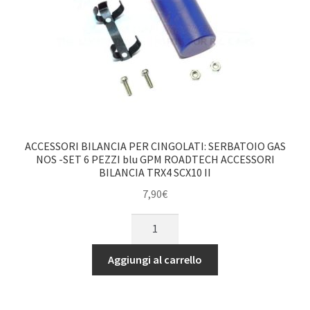
GPM
ROADTECH
ACCESSORI
SCALA
TRX4
SCX10
II
rosso
quantità
ACCESSORI BILANCIA PER CINGOLATI: SERBATOIO GAS
NOS -SET 6 PEZZI blu GPM ROADTECH ACCESSORI
BILANCIA TRX4 SCX10 II
7,90
€
ACCESSORI
BILANCIA
PER
Aggiungi al carrello
CINGOLATI:
SERBATOIO
GAS