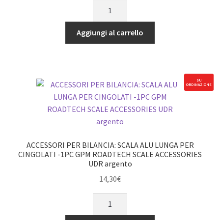
ACCESSORI
quantità
PER
BILANCIA:
Aggiungi al carrello
RETE
DI
CARICO
ELASTICA
SU
ORDINAZIONE
PER
CINGOLATI
-1PC
GPM
ROADTECH
ACCESSORI PER BILANCIA: SCALA ALU LUNGA PER
SCALE
CINGOLATI -1PC GPM ROADTECH SCALE ACCESSORIES
UDR argento
ACCESSORIES
nero
14,30
€
quantità
ACCESSORI
PER