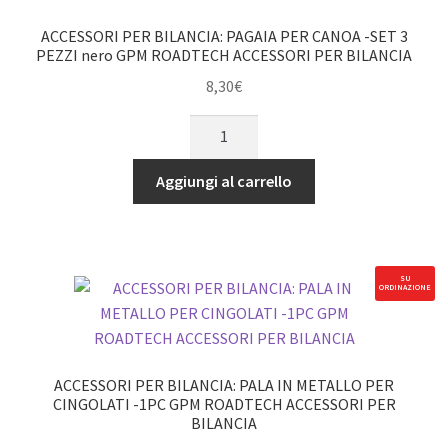
D'ACCIAIO
-
ACCESSORI PER BILANCIA: PAGAIA PER CANOA -SET 3
SET
PEZZI nero GPM ROADTECH ACCESSORI PER BILANCIA
DA
8,30
€
9
ACCESSORI
PEZZI
PER
GPM
BILANCIA:
ROADTECH
Aggiungi al carrello
PAGAIA
ACCESSORI
PER
PER
CANOA
BILANCIA
-
nero
SU
ORDINAZIONE
SET
quantità
3
PEZZI
nero
ACCESSORI PER BILANCIA: PALA IN METALLO PER
GPM
CINGOLATI -1PC GPM ROADTECH ACCESSORI PER
BILANCIA
ROADTECH