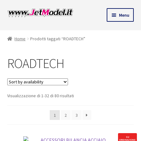
Vai
Vai
Menu
alla
al
navigazione
contenuto
Home
Prodotti taggati “ROADTECH”
ROADTECH
Visualizzazione di 1-32 di 80 risultati
1
2
3
SU
ORDINAZIONE