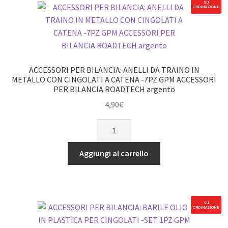
IN
SU
ORDINAZIONE
METALLO
CON
CINGOLATI
A
CATENA
ACCESSORI PER BILANCIA: ANELLI DA TRAINO IN
-7
METALLO CON CINGOLATI A CATENA -7PZ GPM ACCESSORI
PER BILANCIA ROADTECH argento
PZ
GPM
4,90
€
ROADTECH
ACCESSORI
ACCESSORI
PER
PER
BILANCIA:
Aggiungi al carrello
BILANCIA
ANELLI
neri
DA
quantità
TRAINO
IN
SU
ORDINAZIONE
METALLO
CON