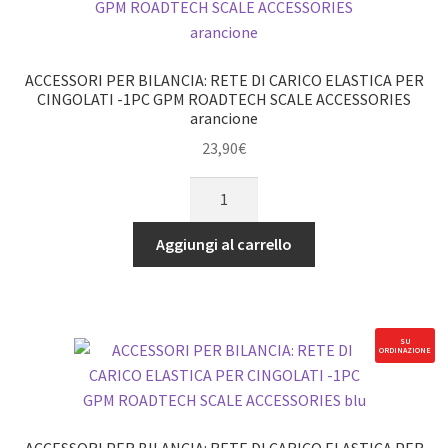
-1PC
GPM
ROADTECH
ACCESSORI PER BILANCIA: RETE DI CARICO ELASTICA PER
SCALE
CINGOLATI -1PC GPM ROADTECH SCALE ACCESSORIES
arancione
ACCESSORI
rosso
23,90
€
quantità
ACCESSORI
PER
BILANCIA:
Aggiungi al carrello
RETE
DI
CARICO
ELASTICA
SU
ORDINAZIONE
PER
CINGOLATI
-1PC
GPM