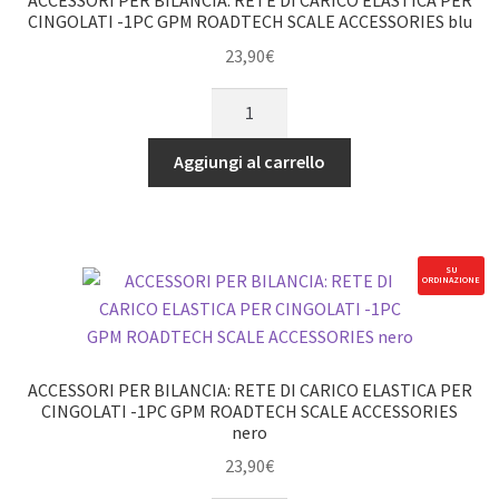
ACCESSORI PER BILANCIA: RETE DI CARICO ELASTICA PER
ROADTECH
CINGOLATI -1PC GPM ROADTECH SCALE ACCESSORIES blu
SCALE
23,90
€
ACCESSORIES
ACCESSORI
arancione
PER
quantità
BILANCIA:
Aggiungi al carrello
RETE
DI
CARICO
ELASTICA
SU
ORDINAZIONE
PER
CINGOLATI
-1PC
GPM
ACCESSORI PER BILANCIA: RETE DI CARICO ELASTICA PER
ROADTECH
CINGOLATI -1PC GPM ROADTECH SCALE ACCESSORIES
nero
SCALE
ACCESSORIES
23,90
€
blu