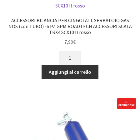
GPM
ROADTECH
ACCESSORI
ACCESSORI BILANCIA PER CINGOLATI: SERBATOIO GAS
BILANCIA
NOS (con TUBO) -6 PZ GPM ROADTECH ACCESSORI SCALA
TRX4 SCX10 II rosso
SCX10
III
7,90
€
quantità
ACCESSORI
BILANCIA
PER
Aggiungi al carrello
CINGOLATI:
SERBATOIO
GAS
NOS
SU
ORDINAZIONE
(con
TUBO)
-6
PZ