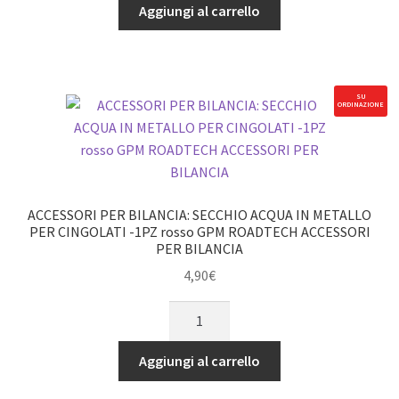
BILANCIA:
Aggiungi al carrello
SCALA
ALU
LUNGA
PER
SU
ORDINAZIONE
CINGOLATI
-1PC
GPM
ROADTECH
SCALE
ACCESSORI PER BILANCIA: SECCHIO ACQUA IN METALLO
ACCESSORIES
PER CINGOLATI -1PZ rosso GPM ROADTECH ACCESSORI
PER BILANCIA
UDR
argento
4,90
€
quantità
ACCESSORI
PER
BILANCIA:
Aggiungi al carrello
SECCHIO