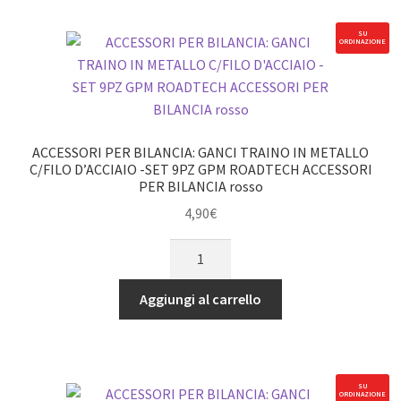
AUTO
rosso
PER
quantità
SU
ORDINAZIONE
CINGOLATI
-
SET
1PZ
rosso
ACCESSORI PER BILANCIA: GANCI TRAINO IN METALLO
GPM
C/FILO D’ACCIAIO -SET 9PZ GPM ROADTECH ACCESSORI
PER BILANCIA rosso
ROADTECH
ACCESSORI
4,90
€
PER
ACCESSORI
BILANCIA
PER
TRX4
BILANCIA:
Aggiungi al carrello
SCX10
GANCI
HONCHO
TRAINO
quantità
IN
METALLO
SU
ORDINAZIONE