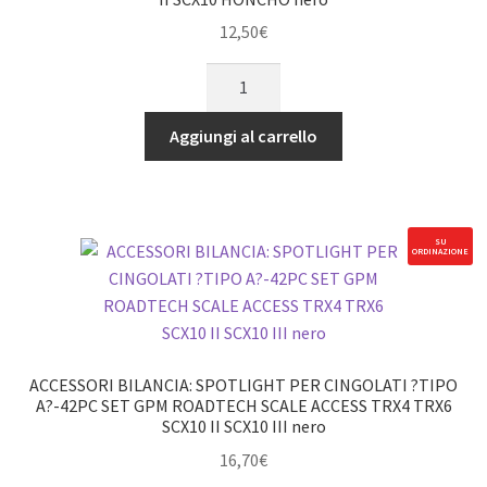
SCALA
ACCESSORI
12,50
€
quantità
ACCESSORI
BILANCIA:
RETE
Aggiungi al carrello
ELASTICA
CARICO
O
FINESTRE
SU
ORDINAZIONE
-1PC
GPM
ROADTECH
SCALE
ACCESS
ACCESSORI BILANCIA: SPOTLIGHT PER CINGOLATI ?TIPO
TRX4
A?-42PC SET GPM ROADTECH SCALE ACCESS TRX4 TRX6
SCX10 II SCX10 III nero
SCX0
II
16,70
€
SCX10