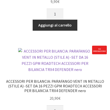
ACCESSORI
9,90
€
PER
ACCESSORI
BILANCIA
PER
quantità
BILANCIA:
Aggiungi al carrello
PALA
IN
METALLO
PER
SU
ORDINAZIONE
CINGOLATI
-1PC
GPM
ROADTECH
ACCESSORI
ACCESSORI PER BILANCIA: PARAFANGO VENT IN METALLO
PER
(STILE A) -SET DA 16 PEZZI GPM ROADTECH ACCESSORI
PER BILANCIA TRX4 DEFENDER nero
BILANCIA
quantità
20,90
€
ACCESSORI