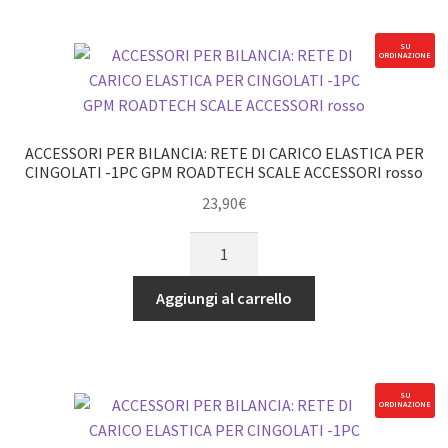
-1PC
TRX4
nero
DEFENDER
SU
ORDINAZIONE
ACCESSORI
nero
PER
quantità
BILANCIA
GPM
ACCESSORI PER BILANCIA: RETE DI CARICO ELASTICA PER
ROADTECH
CINGOLATI -1PC GPM ROADTECH SCALE ACCESSORI rosso
quantità
23,90
€
ACCESSORI
PER
BILANCIA:
Aggiungi al carrello
RETE
DI
CARICO
ELASTICA
SU
ORDINAZIONE
PER
CINGOLATI