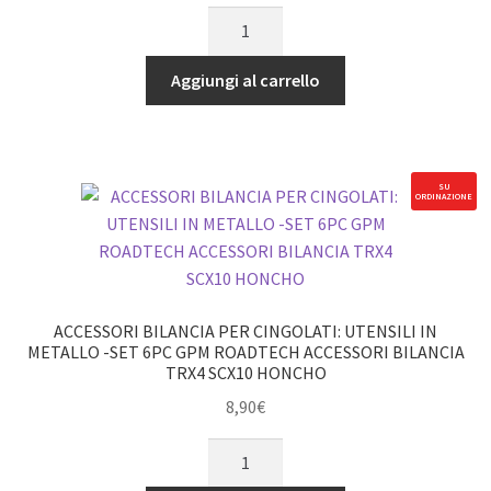
ACCESSORI
BILANCIA
PER
Aggiungi al carrello
CINGOLATI:
SERBATOIO
GAS
NOS
SU
ORDINAZIONE
-
SET
6
PEZZI
rosso
ACCESSORI BILANCIA PER CINGOLATI: UTENSILI IN
GPM
METALLO -SET 6PC GPM ROADTECH ACCESSORI BILANCIA
TRX4 SCX10 HONCHO
ROADTECH
ACCESSORI
8,90
€
BILANCIA
ACCESSORI
TRX4
BILANCIA
SCX10