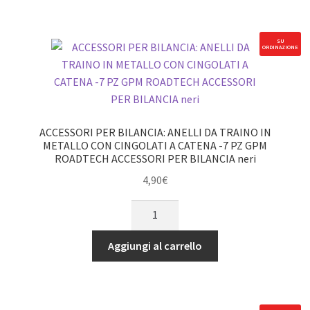
CINGOLATI
nero
?
quantità
TYPE
SU
ORDINAZIONE
C?
-42PC
SET
GPM
ROADTECH
ACCESSORI PER BILANCIA: ANELLI DA TRAINO IN
SCALE
METALLO CON CINGOLATI A CATENA -7 PZ GPM
ROADTECH ACCESSORI PER BILANCIA neri
ACCESS
TRX4
4,90
€
TRX6
ACCESSORI
SCX10
PER
II
BILANCIA:
Aggiungi al carrello
SCX10
ANELLI
III
DA
nero
TRAINO
quantità