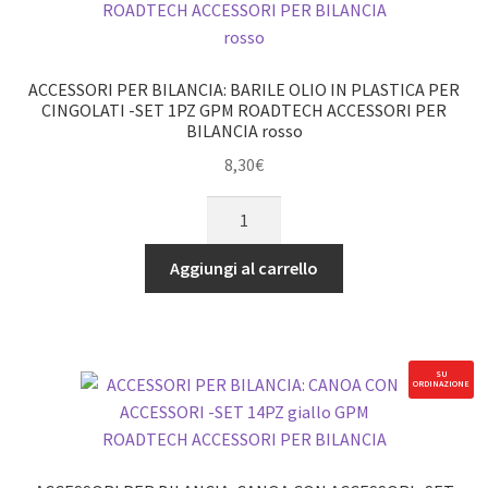
CINGOLATI
A
CATENA
ACCESSORI PER BILANCIA: BARILE OLIO IN PLASTICA PER
-7PZ
CINGOLATI -SET 1PZ GPM ROADTECH ACCESSORI PER
BILANCIA rosso
GPM
ACCESSORI
8,30
€
PER
ACCESSORI
BILANCIA
PER
ROADTECH
BILANCIA:
Aggiungi al carrello
argento
BARILE
quantità
OLIO
IN
PLASTICA
SU
ORDINAZIONE
PER
CINGOLATI
-
SET