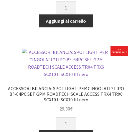
ACCESSORI
HONCHO
BILANCIA:
nero
SPOTLIGHT
Aggiungi al carrello
quantità
PER
CINGOLATI
?
TIPO
SU
ORDINAZIONE
A?
-42PC
SET
GPM
ROADTECH
ACCESSORI BILANCIA: SPOTLIGHT PER CINGOLATI ?TIPO
SCALE
B?-64PC SET GPM ROADTECH SCALE ACCESS TRX4 TRX6
SCX10 II SCX10 III nero
ACCESS
TRX4
29,30
€
TRX6
ACCESSORI
SCX10
BILANCIA:
II