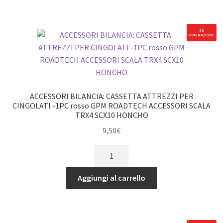
PER
CINGOLATI
-1PC
SU
ORDINAZIONE
blu
GPM
ROADTECH
ACCESSORI
BILANCIA
ACCESSORI BILANCIA: CASSETTA ATTREZZI PER
TRX4
CINGOLATI -1PC rosso GPM ROADTECH ACCESSORI SCALA
TRX4 SCX10 HONCHO
SCX10
HONCHO
9,50
€
quantità
ACCESSORI
BILANCIA:
CASSETTA
Aggiungi al carrello
ATTREZZI
PER
CINGOLATI