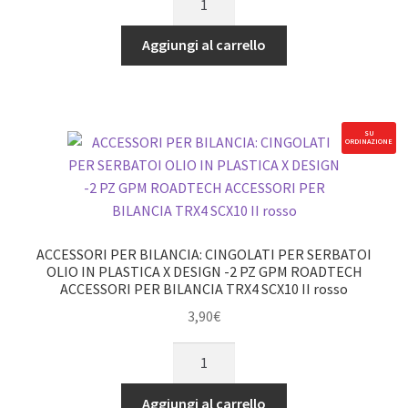
PER
quantità
BILANCIA:
Aggiungi al carrello
CANOA
CON
ACCESSORI
-
SU
ORDINAZIONE
SET
14PZ
rosso
GPM
ROADTECH
ACCESSORI PER BILANCIA: CINGOLATI PER SERBATOI
ACCESSORI
OLIO IN PLASTICA X DESIGN -2 PZ GPM ROADTECH
ACCESSORI PER BILANCIA TRX4 SCX10 II rosso
PER
BILANCIA
3,90
€
quantità
ACCESSORI
PER
BILANCIA:
Aggiungi al carrello