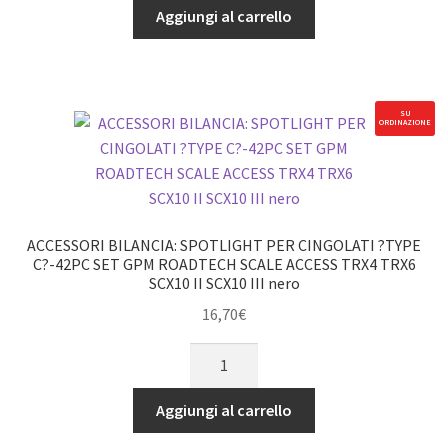
SPOTLIGHT
Aggiungi al carrello
SCX10
PER
III
CINGOLATI
nero
?
quantità
TIPO
SU
ORDINAZIONE
B?
-64PC
SET
GPM
ROADTECH
ACCESSORI BILANCIA: SPOTLIGHT PER CINGOLATI ?TYPE
SCALE
C?-42PC SET GPM ROADTECH SCALE ACCESS TRX4 TRX6
SCX10 II SCX10 III nero
ACCESS
TRX4
16,70
€
TRX6
ACCESSORI
SCX10
BILANCIA:
II
SPOTLIGHT
Aggiungi al carrello
SCX10
PER
III