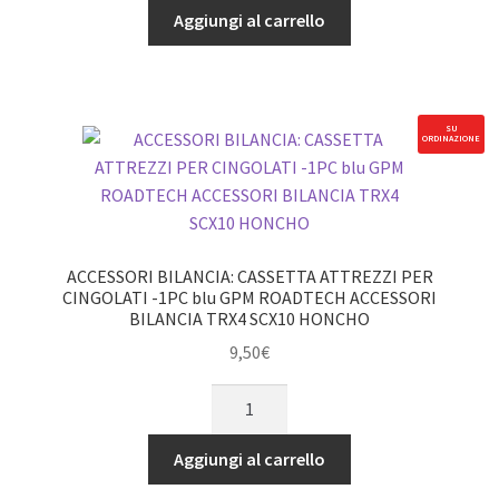
PER
Aggiungi al carrello
II
CINGOLATI:
quantità
UTENSILI
IN
METALLO
SU
ORDINAZIONE
-
SET
6PC
GPM
ROADTECH
ACCESSORI BILANCIA: CASSETTA ATTREZZI PER
ACCESSORI
CINGOLATI -1PC blu GPM ROADTECH ACCESSORI
BILANCIA TRX4 SCX10 HONCHO
BILANCIA
TRX4
9,50
€
SCX10
ACCESSORI
HONCHO
BILANCIA:
quantità
CASSETTA
Aggiungi al carrello
ATTREZZI