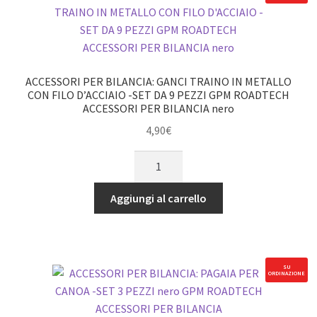
C/FILO
D'ACCIAIO
-
SET
9PZ
ACCESSORI PER BILANCIA: GANCI TRAINO IN METALLO
GPM
CON FILO D’ACCIAIO -SET DA 9 PEZZI GPM ROADTECH
ACCESSORI PER BILANCIA nero
ROADTECH
ACCESSORI
4,90
€
PER
ACCESSORI
BILANCIA
PER
rosso
BILANCIA:
Aggiungi al carrello
quantità
GANCI
TRAINO
IN
METALLO
SU
ORDINAZIONE
CON
FILO