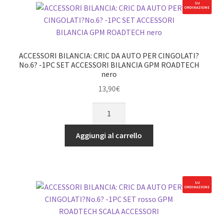
-1PC
SU
ORDINAZIONE
rosso
GPM
ROADTECH
ACCESSORI
ACCESSORI BILANCIA: CRIC DA AUTO PER CINGOLATI?
SCALA
No.6? -1PC SET ACCESSORI BILANCIA GPM ROADTECH
nero
TRX4
SCX10
13,90
€
HONCHO
ACCESSORI
quantità
BILANCIA:
CRIC
Aggiungi al carrello
DA
AUTO
PER
CINGOLATI?
SU
ORDINAZIONE
No.6?
-1PC
SET