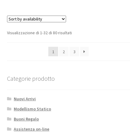
ACQUA
IN
METALLO
PER
CINGOLATI
Visualizzazione di 1-32 di 80 risultati
-1PZ
rosso
1
2
3
GPM
ROADTECH
ACCESSORI
PER
Categorie prodotto
BILANCIA
quantità
Nuovi Arrivi
Modellismo Statico
Buoni Regalo
Assistenza on-line