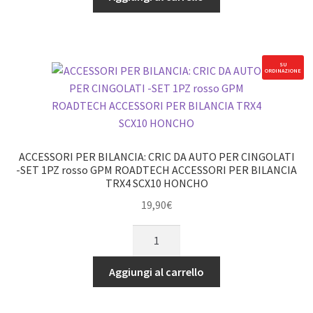
CINGOLATI
PER
SERBATOI
OLIO
SU
ORDINAZIONE
IN
PLASTICA
X
DESIGN
-2
ACCESSORI PER BILANCIA: CRIC DA AUTO PER CINGOLATI
PZ
-SET 1PZ rosso GPM ROADTECH ACCESSORI PER BILANCIA
TRX4 SCX10 HONCHO
GPM
ROADTECH
19,90
€
ACCESSORI
ACCESSORI
PER
PER
BILANCIA
BILANCIA:
Aggiungi al carrello
TRX4
CRIC
SCX10
DA
II