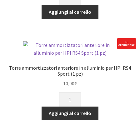
carrozzeria
quantità
posteriore
Aggiungi al carrello
in
alluminio
per
HPI
SU
ORDINAZIONE
RS4
Sport
(1
Torre ammortizzatori anteriore in alluminio per HPI RS4
pz)
Sport (1 pz)
quantità
10,90
€
Torre
ammortizzatori
anteriore
Aggiungi al carrello
in
alluminio
per