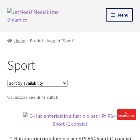
Vai
Vai
Menu
alla
al
ndi
navigazione
contenuto
Home
Prodotti taggati “Sport”
u
Sport
Visualizzazione di 7 risultati
SU
ORDINAZIONE
C-Hub anteriori in alluminio per HPI RS4 Sport (1 coppia)