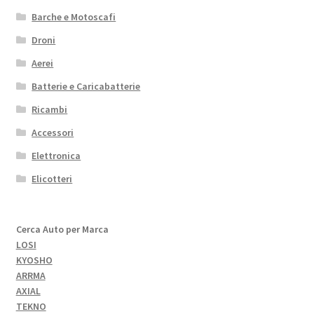
Barche e Motoscafi
Droni
Aerei
Batterie e Caricabatterie
Ricambi
Accessori
Elettronica
Elicotteri
Cerca Auto per Marca
LOSI
KYOSHO
ARRMA
AXIAL
TEKNO