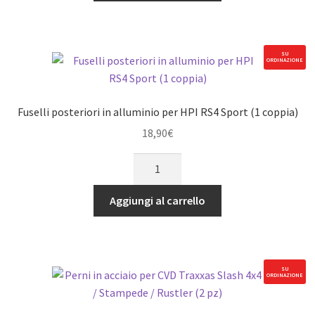
per
HPI
RS4
SU
ORDINAZIONE
Sport
(1
coppia)
Fuselli posteriori in alluminio per HPI RS4 Sport (1 coppia)
quantità
18,90
€
Fuselli
posteriori
in
Aggiungi al carrello
alluminio
per
HPI
RS4
SU
ORDINAZIONE
Sport
(1