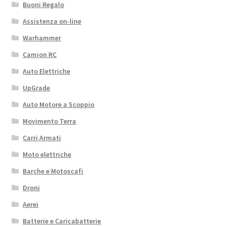
Buoni Regalo
Assistenza on-line
Warhammer
Camion RC
Auto Elettriche
UpGrade
Auto Motore a Scoppio
Movimento Terra
Carri Armati
Moto elettriche
Barche e Motoscafi
Droni
Aerei
Batterie e Caricabatterie