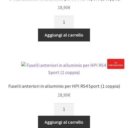
18,90
€
C-
Hub
anteriori
Aggiungi al carrello
in
alluminio
per
HPI
SU
ORDINAZIONE
RS4
Sport
(1
Fuselli anteriori in alluminio per HPI RS4 Sport (1 coppia)
coppia)
18,90
€
quantità
Fuselli
anteriori
in
Aggiungi al carrello
alluminio