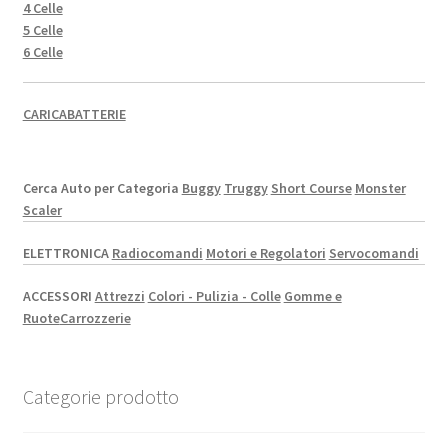
4 Celle
5 Celle
6 Celle
CARICABATTERIE
Cerca Auto per Categoria
Buggy
Truggy
Short Course
Monster
Scaler
ELETTRONICA
Radiocomandi
Motori e Regolatori
Servocomandi
ACCESSORI
Attrezzi
Colori - Pulizia - Colle
Gomme e
Ruote
Carrozzerie
Categorie prodotto