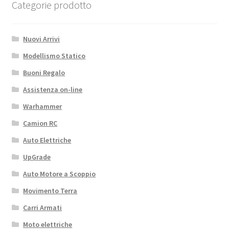
Categorie prodotto
quantità
Nuovi Arrivi
Modellismo Statico
Buoni Regalo
Assistenza on-line
Warhammer
Camion RC
Auto Elettriche
UpGrade
Auto Motore a Scoppio
Movimento Terra
Carri Armati
Moto elettriche