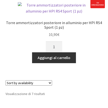
HPI
SU
ORDINAZIONE
RS4
Sport
(1
Torre ammortizzatori posteriore in alluminio per HPI RS4
pz)
Sport (1 pz)
quantità
10,90
€
Torre
ammortizzatori
posteriore
Aggiungi al carrello
in
alluminio
per
HPI
RS4
Sport
Visualizzazione di 7 risultati
(1
pz)