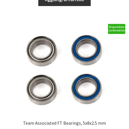
Silicone
Shock
Fluid
30wt/350cst
Disponibile
(ordinabile)
quantità
Team Associated FT Bearings, 5x8x2.5 mm