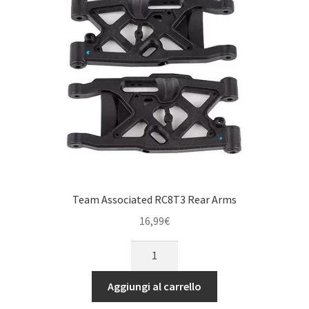
quantità
Team Associated RC8T3 Rear Arms
16,99
€
Team
Associated
RC8T3
Aggiungi al carrello
Rear