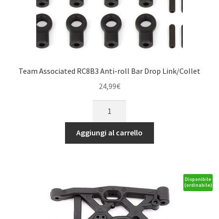
Team Associated RC8B3 Anti-roll Bar Drop Link/Collet
24,99
€
Team
Associated
RC8B3
Aggiungi al carrello
Anti-
roll
Bar
Drop
Disponibile
(ordinabile)
Link/Collet
quantità