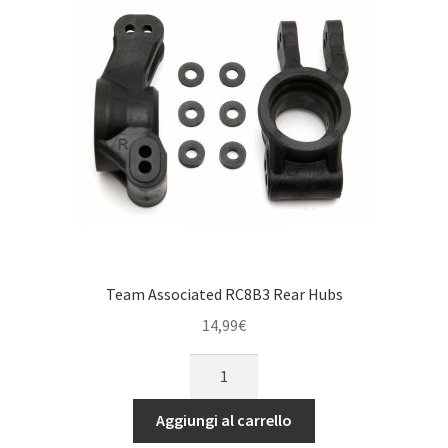
cSt),
118ml
quantità
Team Associated RC8B3 Rear Hubs
14,99
€
Team
Associated
RC8B3
Aggiungi al carrello
Rear