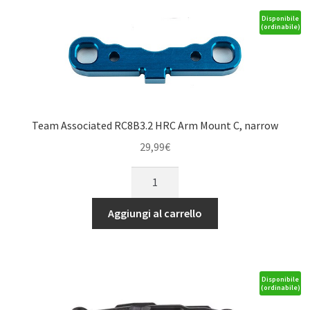
quantità
Disponibile
(ordinabile)
Team Associated RC8B3.2 HRC Arm Mount C, narrow
29,99
€
Team
Associated
RC8B3.2
Aggiungi al carrello
HRC
Arm
Mount
C,
Disponibile
(ordinabile)
narrow