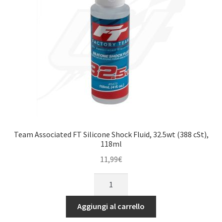
Team Associated FT Silicone Shock Fluid, 32.5wt (388 cSt),
118ml
11,99
€
Team
Associated
FT
Aggiungi al carrello
Silicone