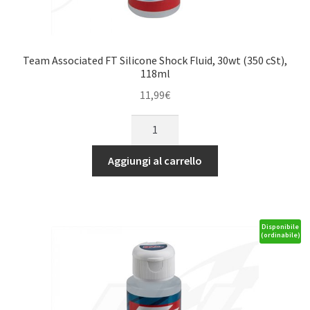
Team Associated FT Silicone Shock Fluid, 30wt (350 cSt),
118ml
11,99
€
Team
Associated
FT
Aggiungi al carrello
Silicone
Shock
Fluid,
30wt
Disponibile
(ordinabile)
(350
cSt),
118ml
quantità