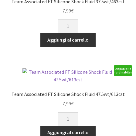
Team Associated FT Silicone Shock Fluid 37.5wt/463cst
7,99
€
Team
Associated
FT
Aggiungi al carrello
Silicone
Shock
Fluid
37.5wt/463cst
Disponibile
(ordinabile)
quantità
Team Associated FT Silicone Shock Fluid 47.5wt/613cst
7,99
€
Team
Associated
FT
Aggiungi al carrello