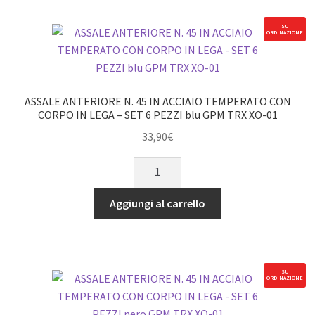
ACCIAIO
INOSSIDABILE
SU
ORDINAZIONE
304+ALLUMINIO
-
SET
6
ASSALE ANTERIORE N. 45 IN ACCIAIO TEMPERATO CON
PEZZI
CORPO IN LEGA – SET 6 PEZZI blu GPM TRX XO-01
GPM
33,90
€
TRX
ASSALE
XO-
ANTERIORE
01
N.
nero
Aggiungi al carrello
45
quantità
IN
ACCIAIO
TEMPERATO
SU
ORDINAZIONE
CON
CORPO