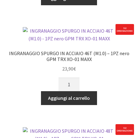
45
TRX
IN
XO-
ACCIAIO
01
TEMPERATO
quantità
SU
ORDINAZIONE
CON
CORPO
IN
INGRANAGGIO SPURGO IN ACCIAIO 46T (M1.0) – 1PZ nero
LEGA
GPM TRX XO-01 MAXX
-
23,90
€
SET
INGRANAGGIO
6
SPURGO
PEZZI
IN
nero
Aggiungi al carrello
ACCIAIO
GPM
46T
TRX
(M1.0)
XO-
-
01
SU
ORDINAZIONE
1PZ
quantità