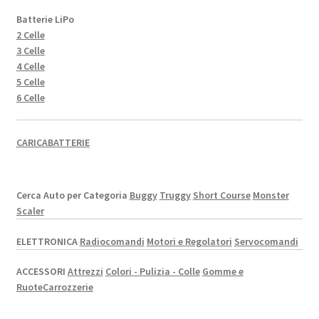
Batterie LiPo
2 Celle
3 Celle
4 Celle
5 Celle
6 Celle
CARICABATTERIE
Cerca Auto per Categoria
Buggy
Truggy
Short Course
Monster
Scaler
ELETTRONICA
Radiocomandi
Motori e Regolatori
Servocomandi
ACCESSORI
Attrezzi
Colori - Pulizia - Colle
Gomme e
Ruote
Carrozzerie