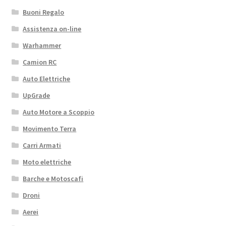
Buoni Regalo
Assistenza on-line
Warhammer
Camion RC
Auto Elettriche
UpGrade
Auto Motore a Scoppio
Movimento Terra
Carri Armati
Moto elettriche
Barche e Motoscafi
Droni
Aerei