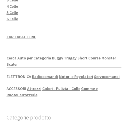
3 Celle
4 Celle
5 Celle
6 Celle
CARICABATTERIE
Cerca Auto per Categoria
Buggy
Truggy
Short Course
Monster
Scaler
ELETTRONICA
Radiocomandi
Motori e Regolatori
Servocomandi
ACCESSORI
Attrezzi
Colori - Pulizia - Colle
Gomme e
Ruote
Carrozzerie
Categorie prodotto