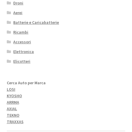
Droni
Aerei
Batterie e Caricabatterie
Ricambi
Accessori
Elettronica
Elicotteri
Cerca Auto per Marca
LOSI
KYOSHO
ARRMA
AXIAL
TEKNO
TRAXXAS