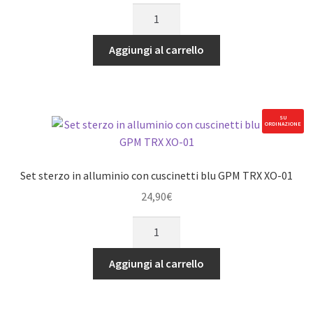
INGRANAGGIO
quantità
SPURGO
IN
Aggiungi al carrello
ACCIAIO
50T
(M1.0)
-
SU
ORDINAZIONE
1PZ
nero
GPM
Set sterzo in alluminio con cuscinetti blu GPM TRX XO-01
TRX
24,90
€
XO-
01
Set
MAXX
sterzo
quantità
in
Aggiungi al carrello
alluminio
con
cuscinetti