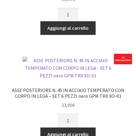
6
ASSE
PEZZI
POSTERIORE
nero
N.
GPM
Aggiungi al carrello
45
TRX
IN
XO-
ACCIAIO
01
TEMPERATO
quantità
SU
ORDINAZIONE
CON
CORPO
IN
LEGA
ASSE POSTERIORE N. 45 IN ACCIAIO TEMPERATO CON
-
CORPO IN LEGA – SET 6 PEZZI nero GPM TRX XO-01
SET
33,90
€
6
ASSE
PEZZI
POSTERIORE
blu
N.
GPM
Aggiungi al carrello