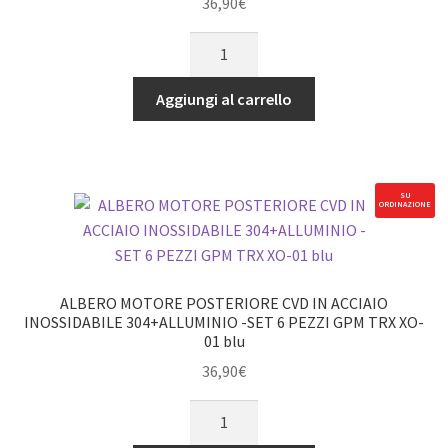
36,90
€
XO-
ALBERO
01
MOTORE
nero
CVD
Aggiungi al carrello
quantità
ANTERIORE
IN
ACCIAIO
INOSSIDABILE
SU
ORDINAZIONE
304+ALLUMINIO
-
SET
6
ALBERO MOTORE POSTERIORE CVD IN ACCIAIO
PEZZI
INOSSIDABILE 304+ALLUMINIO -SET 6 PEZZI GPM TRX XO-
01 blu
GPM
TRX
36,90
€
XO-
ALBERO
01
MOTORE
blu