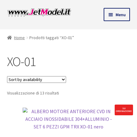
Vai
Vai
Menu
alla
al
navigazione
contenuto
Home
Prodotti taggati “XO-01”
XO-01
Visualizzazione di 13 risultati
SU
ORDINAZIONE