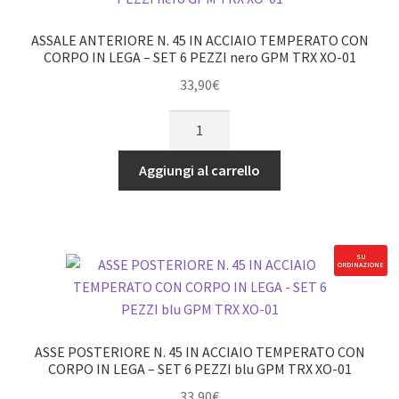
IN
LEGA
ASSALE ANTERIORE N. 45 IN ACCIAIO TEMPERATO CON
-
CORPO IN LEGA – SET 6 PEZZI nero GPM TRX XO-01
SET
33,90
€
6
ASSALE
PEZZI
ANTERIORE
blu
N.
GPM
Aggiungi al carrello
45
TRX
IN
XO-
ACCIAIO
01
TEMPERATO
quantità
SU
ORDINAZIONE
CON
CORPO
IN
LEGA
ASSE POSTERIORE N. 45 IN ACCIAIO TEMPERATO CON
-
CORPO IN LEGA – SET 6 PEZZI blu GPM TRX XO-01
SET
33,90
€