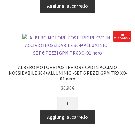
POSTERIORE
Aggiungi al carrello
quantità
CVD
IN
ACCIAIO
INOSSIDABILE
SU
ORDINAZIONE
304+ALLUMINIO
-
SET
6
ALBERO MOTORE POSTERIORE CVD IN ACCIAIO
PEZZI
INOSSIDABILE 304+ALLUMINIO -SET 6 PEZZI GPM TRX XO-
01 nero
GPM
TRX
36,90
€
XO-
ALBERO
01
MOTORE
blu
POSTERIORE
Aggiungi al carrello
quantità
CVD
IN