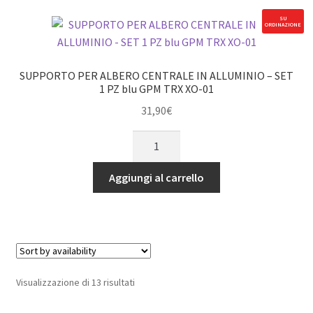
blu
SU
ORDINAZIONE
GPM
TRX
XO-
SUPPORTO PER ALBERO CENTRALE IN ALLUMINIO – SET
01
1 PZ blu GPM TRX XO-01
quantità
31,90
€
SUPPORTO
PER
ALBERO
Aggiungi al carrello
CENTRALE
IN
ALLUMINIO
-
SET
1
Visualizzazione di 13 risultati
PZ
blu