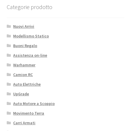
Categorie prodotto
GPM
TRX
XO-
Nuovi Arrivi
01
Modellismo Statico
quantità
Buoni Regalo
Assistenza on-line
Warhammer
Camion RC
Auto Elettriche
UpGrade
Auto Motore a Scoppio
Movimento Terra
Carri Armati