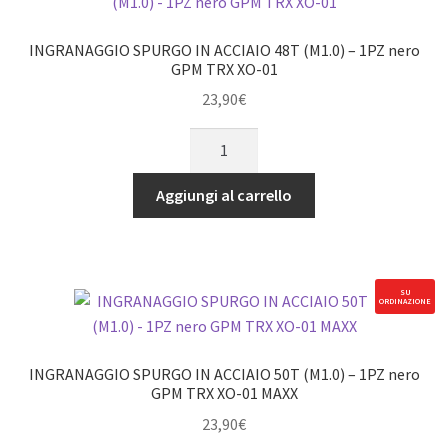
nero
GPM
INGRANAGGIO SPURGO IN ACCIAIO 48T (M1.0) – 1PZ nero
TRX
GPM TRX XO-01
XO-
23,90
€
01
INGRANAGGIO
MAXX
SPURGO
quantità
IN
Aggiungi al carrello
ACCIAIO
48T
(M1.0)
-
SU
ORDINAZIONE
1PZ
nero
GPM
INGRANAGGIO SPURGO IN ACCIAIO 50T (M1.0) – 1PZ nero
TRX
GPM TRX XO-01 MAXX
XO-
23,90
€
01