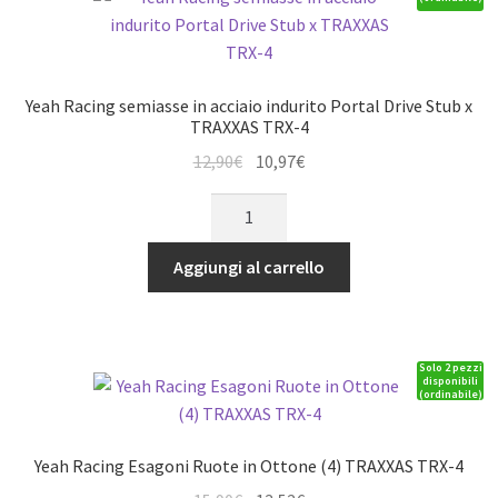
Yeah Racing semiasse in acciaio indurito Portal Drive Stub x
TRAXXAS TRX-4
Il
Il
12,90
€
10,97
€
prezzo
prezzo
Yeah
originale
attuale
Racing
era:
è:
semiasse
Aggiungi al carrello
12,90€.
10,97€.
in
acciaio
indurito
Solo 2 pezzi
Portal
disponibili
(ordinabile)
Drive
Stub
x
Yeah Racing Esagoni Ruote in Ottone (4) TRAXXAS TRX-4
TRAXXAS