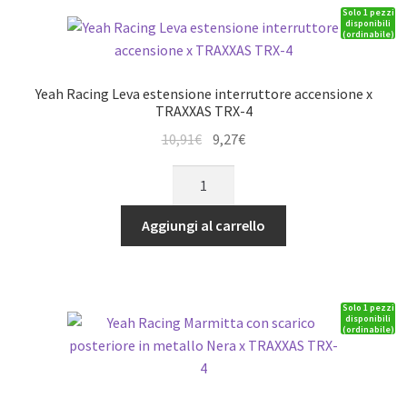
Solo 1 pezzi
Jeep
disponibili
(ordinabile)
e
Crawler
quantità
Yeah Racing Leva estensione interruttore accensione x
TRAXXAS TRX-4
Il
Il
10,91
€
9,27
€
prezzo
prezzo
Yeah
originale
attuale
Racing
era:
è:
Leva
Aggiungi al carrello
10,91€.
9,27€.
estensione
interruttore
accensione
Solo 1 pezzi
x
disponibili
(ordinabile)
TRAXXAS
TRX-
4
quantità