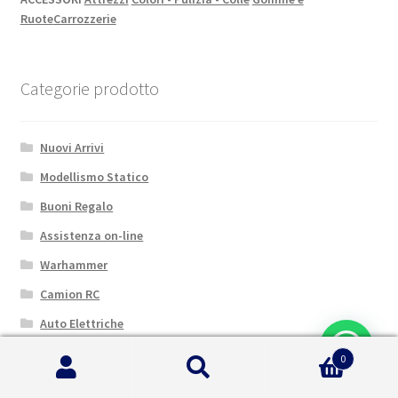
Ruote
Carrozzerie
Categorie prodotto
Nuovi Arrivi
Modellismo Statico
Buoni Regalo
Assistenza on-line
Warhammer
Camion RC
Auto Elettriche
UpGrade
0
Cerca:
Cerca
Auto Motore a Scoppio