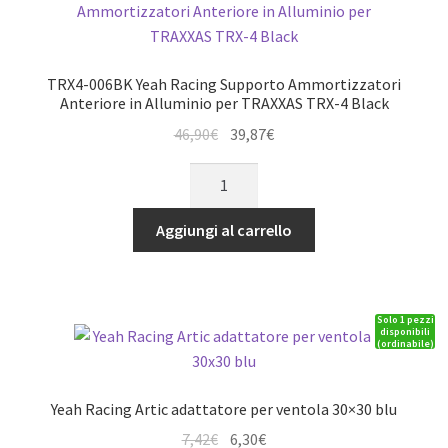
Traxxas
TRX-
4
TRX4-006BK Yeah Racing Supporto Ammortizzatori
TRX4-
Anteriore in Alluminio per TRAXXAS TRX-4 Black
6
Il
Il
46,90
€
39,87
€
quantità
prezzo
prezzo
TRX4-
originale
attuale
006BK
era:
è:
Yeah
Aggiungi al carrello
46,90€.
39,87€.
Racing
Supporto
Ammortizzatori
Solo 1 pezzi
Anteriore
disponibili
(ordinabile)
in
Alluminio
per
Yeah Racing Artic adattatore per ventola 30×30 blu
TRAXXAS
Il
Il
7,42
€
6,30
€