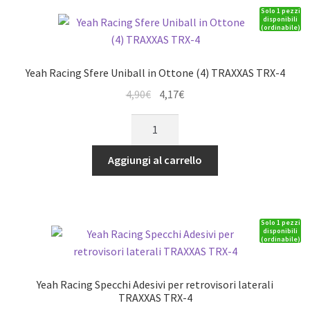
Solo 1 pezzi
in
disponibili
(ordinabile)
Metallo
NERA
x
Yeah Racing Sfere Uniball in Ottone (4) TRAXXAS TRX-4
TRAXXAS
Il
Il
4,90
€
4,17
€
TRX-
prezzo
prezzo
4
Yeah
originale
attuale
(5)
Racing
era:
è:
quantità
Sfere
Aggiungi al carrello
4,90€.
4,17€.
Uniball
in
Ottone
Solo 1 pezzi
(4)
disponibili
(ordinabile)
TRAXXAS
TRX-
4
Yeah Racing Specchi Adesivi per retrovisori laterali
quantità
TRAXXAS TRX-4