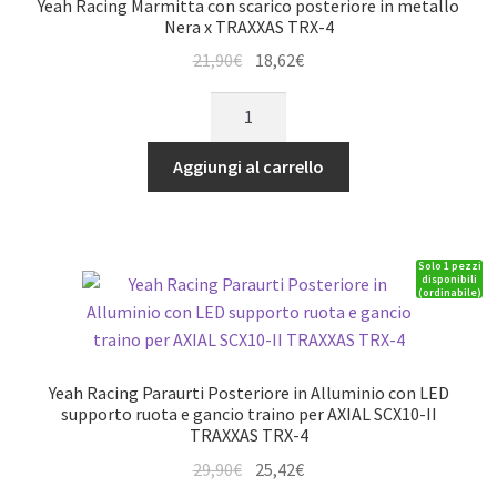
Yeah Racing Marmitta con scarico posteriore in metallo
Nera x TRAXXAS TRX-4
Il
Il
21,90
€
18,62
€
prezzo
prezzo
Yeah
originale
attuale
Racing
era:
è:
Marmitta
Aggiungi al carrello
21,90€.
18,62€.
con
scarico
posteriore
Solo 1 pezzi
in
disponibili
(ordinabile)
metallo
Nera
x
TRAXXAS
Yeah Racing Paraurti Posteriore in Alluminio con LED
TRX-
supporto ruota e gancio traino per AXIAL SCX10-II
TRAXXAS TRX-4
4
quantità
Il
Il
29,90
€
25,42
€
prezzo
prezzo