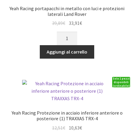
TRX-
Yeah Racing portapacchi in metallo con luci e protezioni
4
laterali Land Rover
quantità
Il
Il
39,89
€
33,91
€
prezzo
prezzo
Yeah
originale
attuale
Racing
era:
è:
portapacchi
Aggiungi al carrello
39,89€.
33,91€.
in
metallo
con
Solo 1 pezzi
luci
disponibili
(ordinabile)
e
protezioni
laterali
Land
Yeah Racing Protezione in acciaio inferiore anteriore o
Rover
posteriore (1) TRAXXAS TRX-4
quantità
Il
Il
12,51
€
10,63
€