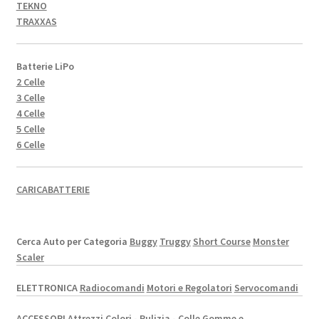
TEKNO
TRAXXAS
Batterie LiPo
2 Celle
3 Celle
4 Celle
5 Celle
6 Celle
CARICABATTERIE
Cerca Auto per Categoria
Buggy
Truggy
Short Course
Monster
Scaler
ELETTRONICA
Radiocomandi
Motori e Regolatori
Servocomandi
ACCESSORI
Attrezzi
Colori - Pulizia - Colle
Gomme e