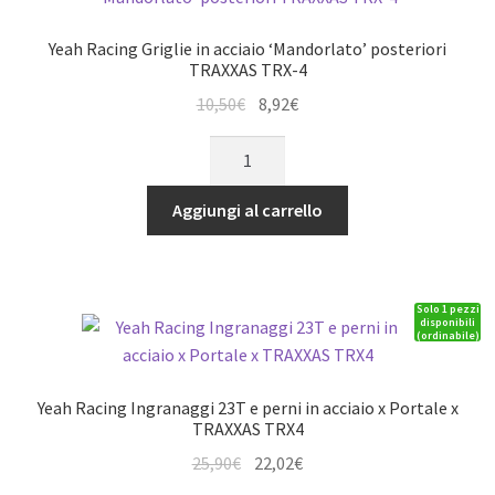
x
parafango
Yeah Racing Griglie in acciaio ‘Mandorlato’ posteriori
anteriore
TRAXXAS TRX-4
TRAXXAS
Il
Il
10,50
€
8,92
€
TRX-
prezzo
prezzo
Yeah
4
originale
attuale
Racing
quantità
era:
è:
Griglie
Aggiungi al carrello
10,50€.
8,92€.
in
acciaio
'Mandorlato'
Solo 1 pezzi
posteriori
disponibili
(ordinabile)
TRAXXAS
TRX-
4
Yeah Racing Ingranaggi 23T e perni in acciaio x Portale x
quantità
TRAXXAS TRX4
Il
Il
25,90
€
22,02
€
prezzo
prezzo