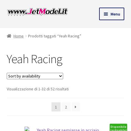
Vai
Vai
Menu
alla
al
ndi
navigazione
contenuto
Home
Prodotti taggati “Yeah Racing”
u
Yeah Racing
Visualizzazione di 1-32 di 52 risultati
1
2
Disponibile
(ordinabile)