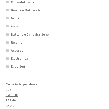
Moto elettriche
Barche e Motoscafi
Droni
Aerei
Batterie e Caricabatterie
Ricambi
Accessori
Elettronica
Elicotteri
Cerca Auto per Marca
LOSI
KYOSHO
ARRMA
AXIAL