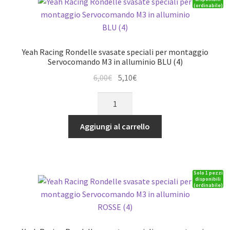
(ordinabile)
argano
/
vericello
YA-
Yeah Racing Rondelle svasate speciali per montaggio
0386
Servocomando M3 in alluminio BLU (4)
YA-
Il
Il
6,00
€
5,10
€
0387
prezzo
prezzo
Yeah
YA-
originale
attuale
Racing
0388
era:
è:
Rondelle
YA-
Aggiungi al carrello
6,00€.
5,10€.
svasate
0511
speciali
YA-
per
0527
Solo 1 pezzi
montaggio
quantità
disponibili
(ordinabile)
Servocomando
M3
in
alluminio