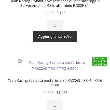
Yeah Racing Rondelle svasate speciali per montaggio
BLU
Servocomando M3 in alluminio ROSSE (4)
(4)
Il
Il
6,00
€
5,10
€
quantità
prezzo
prezzo
Yeah
originale
attuale
Racing
era:
è:
Rondelle
Aggiungi al carrello
6,00€.
5,10€.
svasate
speciali
per
Solo 1 pezzi
montaggio
disponibili
(ordinabile)
Servocomando
M3
in
Yeah Racing Scaletta posteriore x TRAXXAS TRX-4 TRX-6
alluminio
G500
ROSSE
Il
Il
13,51
€
11,48
€
(4)
prezzo
prezzo
Yeah
quantità
originale
attuale
Racing