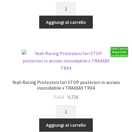
prezzo
prezzo
Yeah
originale
attuale
Racing
era:
è:
Protezione
Aggiungi al carrello
12,51€.
10,63€.
in
acciaio
inferiore
Solo 1 pezzi
anteriore
disponibili
(ordinabile)
o
posteriore
(1)
TRAXXAS
Yeah Racing Protezioni fari STOP posteriori in acciaio
TRX-
inossidabile x TRAXXAS TRX4
4
Il
Il
7,91
€
6,72
€
quantità
prezzo
prezzo
Yeah
originale
attuale
Racing
era:
è:
Protezioni
Aggiungi al carrello
7,91€.
6,72€.
fari