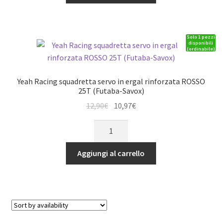
servo
in
ergal
Solo 1 pezzi
rinforzata
disponibili
(ordinabile)
ORANGE
25T
(Futaba-
Yeah Racing squadretta servo in ergal rinforzata ROSSO
Savox)
25T (Futaba-Savox)
quantità
Il
Il
12,90
€
10,97
€
prezzo
prezzo
Yeah
originale
attuale
Racing
era:
è:
squadretta
Aggiungi al carrello
12,90€.
10,97€.
servo
in
ergal
rinforzata
ROSSO