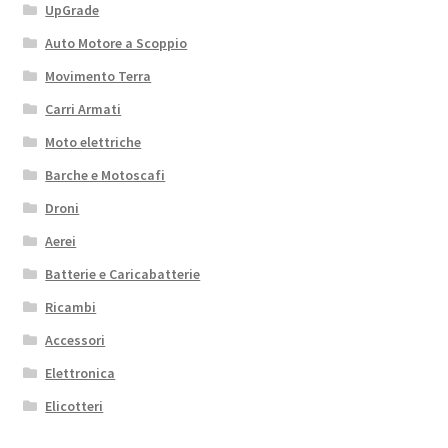
UpGrade
Auto Motore a Scoppio
Movimento Terra
Carri Armati
Moto elettriche
Barche e Motoscafi
Droni
Aerei
Batterie e Caricabatterie
Ricambi
Accessori
Elettronica
Elicotteri