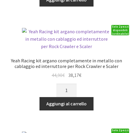
14,90€.
12,66€.
in
acciaio
"Mandorlato"
Solo 2 pezzi
per
disponibili
(ordinabile)
paraurti
porsteriore
e
laterali
Yeah Racing kit argano completamente in metallo con
TRAXXAS
cablaggio ed interruttore per Rock Crawler e Scaler
TRX-
Il
Il
44,90
€
38,17
€
4
prezzo
prezzo
Yeah
quantità
originale
attuale
Racing
era:
è:
kit
Aggiungi al carrello
44,90€.
38,17€.
argano
completamente
in
Solo 2 pezzi
metallo