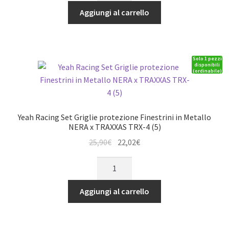
era:
è:
Scaletta
Aggiungi al carrello
13,51€.
11,48€.
posteriore
x
TRAXXAS
Solo 1 pezzi
TRX-
disponibili
(ordinabile)
4
TRX-
6
G500
Yeah Racing Set Griglie protezione Finestrini in Metallo
quantità
NERA x TRAXXAS TRX-4 (5)
Il
Il
25,90
€
22,02
€
prezzo
prezzo
Yeah
originale
attuale
Racing
era:
è:
Set
Aggiungi al carrello
25,90€.
22,02€.
Griglie
protezione
Finestrini