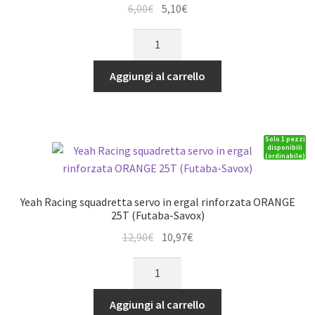
Il
Il
6,00
€
5,10
€
prezzo
prezzo
Yeah
originale
attuale
Racing
era:
è:
Specchi
Aggiungi al carrello
6,00€.
5,10€.
Adesivi
per
retrovisori
Solo 1 pezzi
laterali
disponibili
(ordinabile)
TRAXXAS
TRX-
4
Yeah Racing squadretta servo in ergal rinforzata ORANGE
quantità
25T (Futaba-Savox)
Il
Il
12,90
€
10,97
€
prezzo
prezzo
Yeah
originale
attuale
Racing
era:
è:
squadretta
Aggiungi al carrello
12,90€.
10,97€.