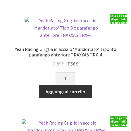
in
Alluminio
Solo 1 pezzi
e
disponibili
(ordinabile)
Ottone
x
TRAXXAS
TRX-
Yeah Racing Griglia in acciaio ‘Mandorlato’ Tipo B x
4
parafango anteriore TRAXXAS TRX-4
quantità
Il
Il
8,89
€
7,56
€
prezzo
prezzo
Yeah
originale
attuale
Racing
era:
è:
Griglia
Aggiungi al carrello
8,89€.
7,56€.
in
acciaio
'Mandorlato'
Solo 1 pezzi
Tipo
disponibili
(ordinabile)
B