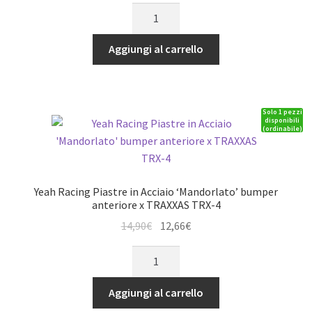
Yeah
originale
attuale
Racing
era:
è:
Paraurti
Aggiungi al carrello
29,90€.
25,42€.
Posteriore
in
Alluminio
Solo 1 pezzi
con
disponibili
(ordinabile)
LED
supporto
ruota
e
Yeah Racing Piastre in Acciaio ‘Mandorlato’ bumper
gancio
anteriore x TRAXXAS TRX-4
traino
Il
Il
14,90
€
12,66
€
per
prezzo
prezzo
Yeah
AXIAL
originale
attuale
Racing
SCX10-
era:
è:
Piastre
II
Aggiungi al carrello
14,90€.
12,66€.
in
TRAXXAS