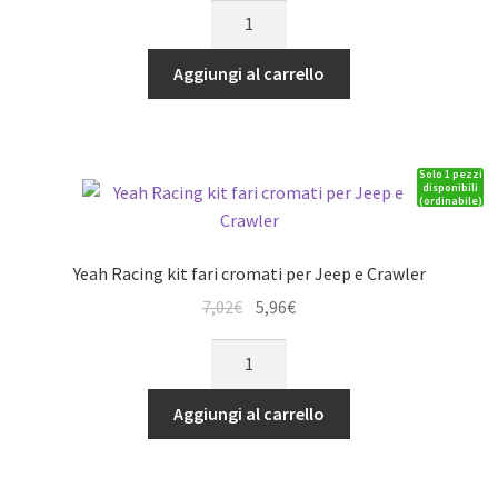
Yeah
originale
attuale
Racing
era:
è:
Ingranaggi
Aggiungi al carrello
25,90€.
22,02€.
23T
e
perni
Solo 1 pezzi
in
disponibili
(ordinabile)
acciaio
x
Portale
Yeah Racing kit fari cromati per Jeep e Crawler
x
Il
Il
7,02
€
5,96
€
TRAXXAS
prezzo
prezzo
TRX4
Yeah
originale
attuale
quantità
Racing
era:
è:
kit
Aggiungi al carrello
7,02€.
5,96€.
fari
cromati
per