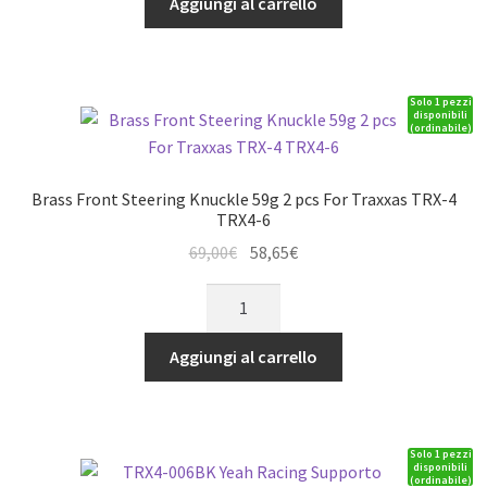
Aggiungi al carrello
12,90€.
10,97€.
servo
in
ergal
Solo 1 pezzi
rinforzata
disponibili
(ordinabile)
NERA
25T
(Futaba-
Brass Front Steering Knuckle 59g 2 pcs For Traxxas TRX-4
Savox)
TRX4-6
quantità
Il
Il
69,00
€
58,65
€
prezzo
prezzo
Brass
originale
attuale
Front
era:
è:
Steering
Aggiungi al carrello
69,00€.
58,65€.
Knuckle
59g
2
Solo 1 pezzi
pcs
disponibili
(ordinabile)
For