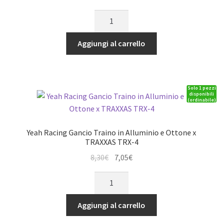
TRX-
prezzo
prezzo
4
Yeah
originale
attuale
Black
Racing
era:
è:
quantità
Artic
Aggiungi al carrello
7,42€.
6,30€.
adattatore
per
ventola
Solo 1 pezzi
30x30
disponibili
(ordinabile)
blu
quantità
Yeah Racing Gancio Traino in Alluminio e Ottone x
TRAXXAS TRX-4
Il
Il
8,30
€
7,05
€
prezzo
prezzo
Yeah
originale
attuale
Racing
era:
è:
Gancio
Aggiungi al carrello
8,30€.
7,05€.
Traino