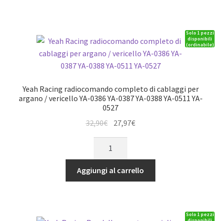
STOP
posteriori
Solo 1 pezzi
in
disponibili
(ordinabile)
acciaio
inossidabile
x
TRAXXAS
Yeah Racing radiocomando completo di cablaggi per
TRX4
argano / vericello YA-0386 YA-0387 YA-0388 YA-0511 YA-
0527
quantità
Il
Il
32,90
€
27,97
€
prezzo
prezzo
Yeah
originale
attuale
Racing
era:
è:
radiocomando
Aggiungi al carrello
32,90€.
27,97€.
completo
di
cablaggi
Solo 1 pezzi
per
disponibili