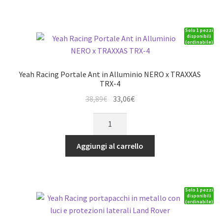
Acciaio
TRX-
'Mandorlato'
4
Solo 1 pezzi
bumper
quantità
disponibili
(ordinabile)
anteriore
x
TRAXXAS
Yeah Racing Portale Ant in Alluminio NERO x TRAXXAS
TRX-
TRX-4
4
Il
Il
38,89
€
33,06
€
quantità
prezzo
prezzo
Yeah
originale
attuale
Racing
era:
è:
Portale
Aggiungi al carrello
38,89€.
33,06€.
Ant
in
Alluminio
Solo 1 pezzi
NERO
disponibili
(ordinabile)
x
TRAXXAS