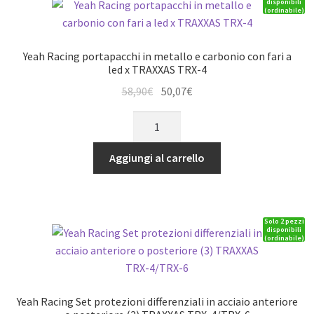
disponibili
(ordinabile)
con
cablaggio
ed
Yeah Racing portapacchi in metallo e carbonio con fari a
interruttore
led x TRAXXAS TRX-4
per
Il
Il
58,90
€
50,07
€
Rock
prezzo
prezzo
Yeah
Crawler
originale
attuale
Racing
e
era:
è:
portapacchi
Scaler
Aggiungi al carrello
58,90€.
50,07€.
in
quantità
metallo
e
Solo 2 pezzi
carbonio
disponibili
(ordinabile)
con
fari
a
led
Yeah Racing Set protezioni differenziali in acciaio anteriore
x