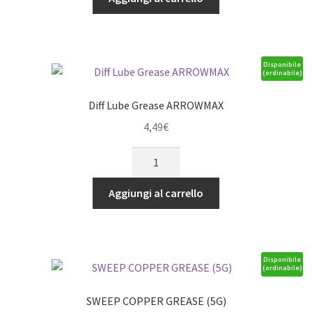
Grasso
Bio
150gm
quantità
Disponibile
(ordinabile)
Diff Lube Grease ARROWMAX
4,49
€
Diff
Lube
Grease
Aggiungi al carrello
ARROWMAX
quantità
Disponibile
(ordinabile)
SWEEP COPPER GREASE (5G)