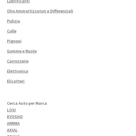
Lubrificanti
Olio Ammortizzatori e Differenziali
Pulizia
Colle
Pignoni
Gomme e Ruote
Carrozzerie
Elettronica
Elicotteri
Cerca Auto per Marca
LOSI
KYOSHO
ARRMA
AXIAL