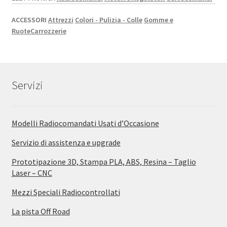
ACCESSORI
Attrezzi
Colori - Pulizia - Colle
Gomme e
Ruote
Carrozzerie
Servizi
Modelli Radiocomandati Usati d’Occasione
Servizio di assistenza e upgrade
Prototipazione 3D, Stampa PLA, ABS, Resina – Taglio
Laser – CNC
Mezzi Speciali Radiocontrollati
La pista Off Road