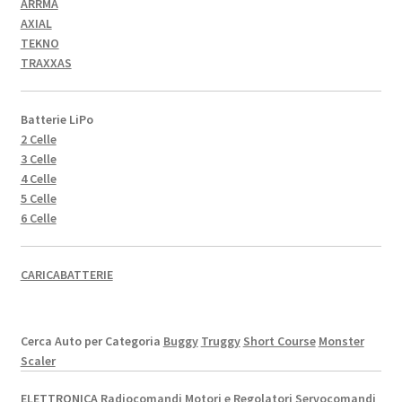
ARRMA
AXIAL
TEKNO
TRAXXAS
Batterie LiPo
2 Celle
3 Celle
4 Celle
5 Celle
6 Celle
CARICABATTERIE
Cerca Auto per Categoria
Buggy
Truggy
Short Course
Monster
Scaler
ELETTRONICA
Radiocomandi
Motori e Regolatori
Servocomandi