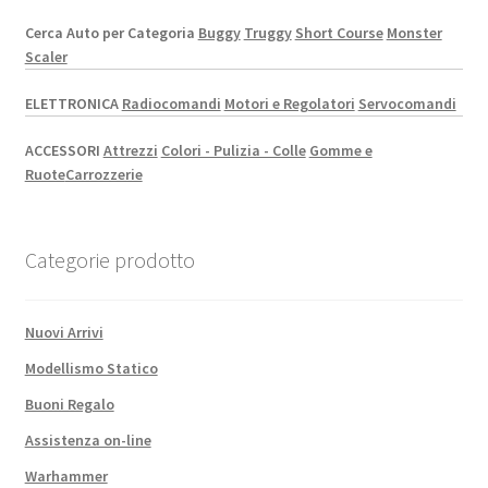
Cerca Auto per Categoria
Buggy
Truggy
Short Course
Monster
Scaler
ELETTRONICA
Radiocomandi
Motori e Regolatori
Servocomandi
ACCESSORI
Attrezzi
Colori - Pulizia - Colle
Gomme e
Ruote
Carrozzerie
Categorie prodotto
Nuovi Arrivi
Modellismo Statico
Buoni Regalo
Assistenza on-line
Warhammer