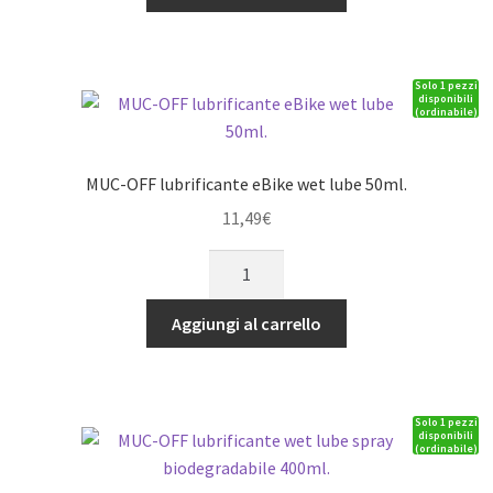
WET
CERAMIC
LUBE
Solo 1 pezzi
50ml
disponibili
(ordinabile)
-
(MUC869)
quantità
MUC-OFF lubrificante eBike wet lube 50ml.
11,49
€
MUC-
OFF
lubrificante
Aggiungi al carrello
eBike
wet
lube
Solo 1 pezzi
50ml.
disponibili
(ordinabile)
quantità