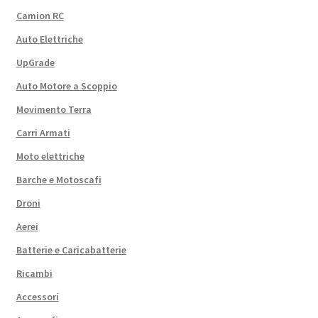
Camion RC
Auto Elettriche
UpGrade
Auto Motore a Scoppio
Movimento Terra
Carri Armati
Moto elettriche
Barche e Motoscafi
Droni
Aerei
Batterie e Caricabatterie
Ricambi
Accessori