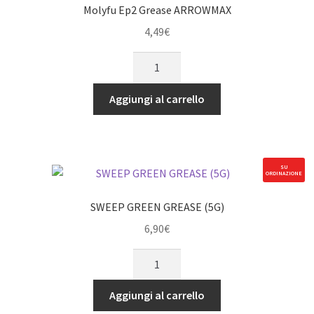
quantità
Molyfu Ep2 Grease ARROWMAX
4,49
€
Molyfu
Ep2
Grease
Aggiungi al carrello
ARROWMAX
quantità
SU
ORDINAZIONE
SWEEP GREEN GREASE (5G)
6,90
€
SWEEP
GREEN
GREASE
Aggiungi al carrello
(5G)