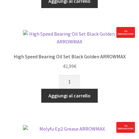
Aggiungi al carrello
ARROWMAX
quantità
SU
ORDINAZIONE
High Speed Bearing Oil Set Black Golden ARROWMAX
42,99
€
High
Speed
Bearing
Aggiungi al carrello
Oil
Set
Black
Golden
SU
ORDINAZIONE
ARROWMAX