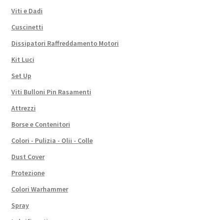
Viti e Dadi
Cuscinetti
Dissipatori Raffreddamento Motori
Kit Luci
Set Up
Viti Bulloni Pin Rasamenti
Attrezzi
Borse e Contenitori
Colori - Pulizia - Olii - Colle
Dust Cover
Protezione
Colori Warhammer
Spray