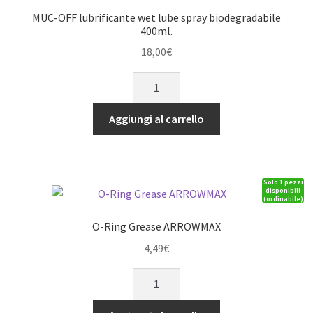
MUC-OFF lubrificante wet lube spray biodegradabile
400ml.
18,00
€
MUC-
OFF
lubrificante
Aggiungi al carrello
wet
lube
spray
Solo 1 pezzi
biodegradabile
disponibili
(ordinabile)
400ml.
quantità
O-Ring Grease ARROWMAX
4,49
€
O-
Ring
Grease