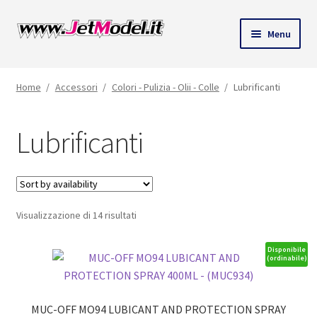
Vai
Vai
Menu
alla
al
navigazione
contenuto
Home
/
Accessori
/
Colori - Pulizia - Olii - Colle
/
Lubrificanti
Lubrificanti
Visualizzazione di 14 risultati
Disponibile
(ordinabile)
MUC-OFF MO94 LUBICANT AND PROTECTION SPRAY