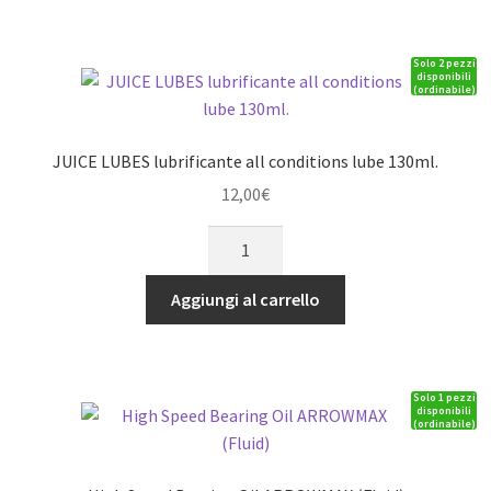
-
400
Solo 2 pezzi
ML
disponibili
(ordinabile)
quantità
JUICE LUBES lubrificante all conditions lube 130ml.
12,00
€
JUICE
LUBES
lubrificante
Aggiungi al carrello
all
conditions
lube
Solo 1 pezzi
130ml.
disponibili
(ordinabile)
quantità