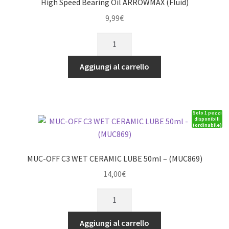
High Speed Bearing Oil ARROWMAX (Fluid)
9,99
€
High
Speed
Bearing
Aggiungi al carrello
Oil
ARROWMAX
(Fluid)
Solo 1 pezzi
quantità
disponibili
(ordinabile)
MUC-OFF C3 WET CERAMIC LUBE 50ml – (MUC869)
14,00
€
MUC-
OFF
C3
Aggiungi al carrello