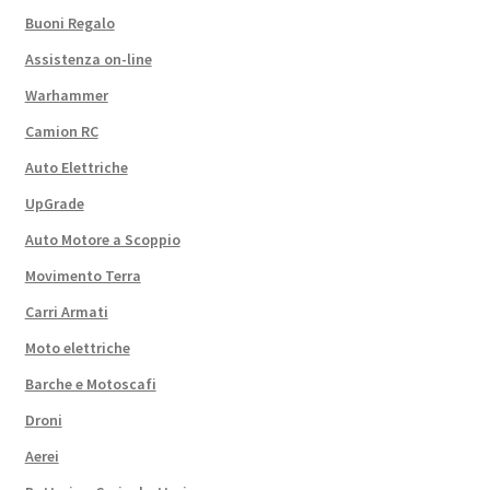
Buoni Regalo
Assistenza on-line
Warhammer
Camion RC
Auto Elettriche
UpGrade
Auto Motore a Scoppio
Movimento Terra
Carri Armati
Moto elettriche
Barche e Motoscafi
Droni
Aerei