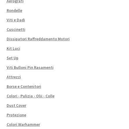
Aerografi
Rondelle
Viti e Dadi
Cuscinetti
Dissipatori Raffreddamento Motori
Kit Luci
Set Up
Viti Bulloni Pin Rasamenti
Attrezzi
Borse e Contenitori
Colori - Pulizia - Olii - Colle
Dust Cover
Protezione
Colori Warhammer