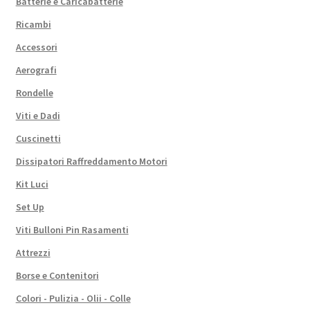
Batterie e Caricabatterie
Ricambi
Accessori
Aerografi
Rondelle
Viti e Dadi
Cuscinetti
Dissipatori Raffreddamento Motori
Kit Luci
Set Up
Viti Bulloni Pin Rasamenti
Attrezzi
Borse e Contenitori
Colori - Pulizia - Olii - Colle