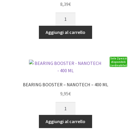
8,39
€
SWEEP
COPPER
GREASE
Aggiungi al carrello
(5G)
quantità
Solo 2 pezzi
disponibili
(ordinabile)
BEARING BOOSTER – NANOTECH – 400 ML
9,95
€
BEARING
BOOSTER
-
Aggiungi al carrello
NANOTECH