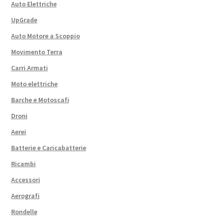
Auto Elettriche
UpGrade
Auto Motore a Scoppio
Movimento Terra
Carri Armati
Moto elettriche
Barche e Motoscafi
Droni
Aerei
Batterie e Caricabatterie
Ricambi
Accessori
Aerografi
Rondelle