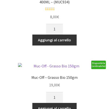
400ML – (MUC934)
Valutato
5.00
8,00
€
su 5
MUC-
OFF
MO94
Aggiungi al carrello
LUBICANT
AND
PROTECTION
SPRAY
Disponibile
(ordinabile)
400ML
-
Muc-Off – Grasso Bio 150gm
(MUC934)
19,00
€
quantità
Muc-
Off
-
Aggiungi al carrello