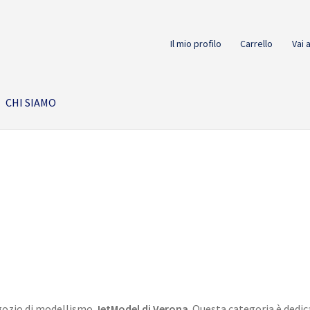
Il mio profilo
Carrello
Vai 
CHI SIAMO
negozio di modellismo
JetModel di Verona
. Questa categoria è dedic