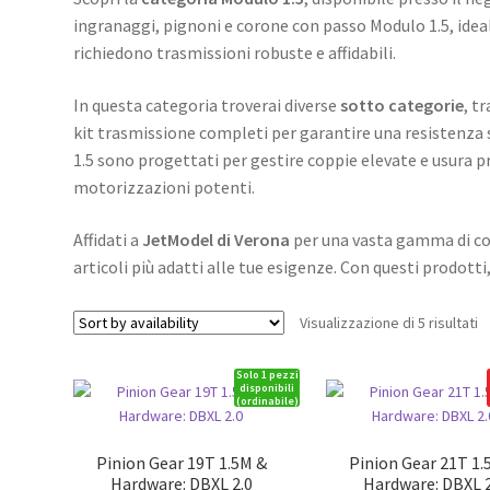
ingranaggi, pignoni e corone con passo Modulo 1.5, ideal
richiedono trasmissioni robuste e affidabili.
In questa categoria troverai diverse
sotto categorie
, t
kit trasmissione completi per garantire una resistenza
1.5 sono progettati per gestire coppie elevate e usura p
motorizzazioni potenti.
Affidati a
JetModel di Verona
per una vasta gamma di com
articoli più adatti alle tue esigenze. Con questi prodott
Visualizzazione di 5 risultati
Solo 1 pezzi
disponibili
(ordinabile)
Pinion Gear 19T 1.5M &
Pinion Gear 21T 1.
Hardware: DBXL 2.0
Hardware: DBXL 2