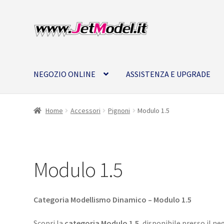
Vai
Vai
alla
al
navigazione
contenuto
NEGOZIO ONLINE
ASSISTENZA E UPGRADE
Home
Accessori
Pignoni
Modulo 1.5
Modulo 1.5
Categoria Modellismo Dinamico – Modulo 1.5
Scopri la
categoria Modulo 1.5
, disponibile presso il 