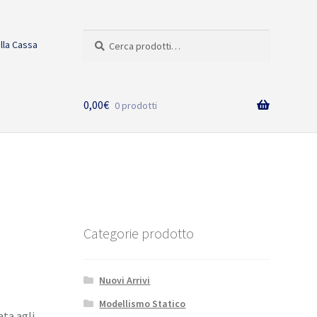
Cerca:
Cerca
alla Cassa
0,00
€
0 prodotti
Categorie prodotto
Nuovi Arrivi
Modellismo Statico
ata agli