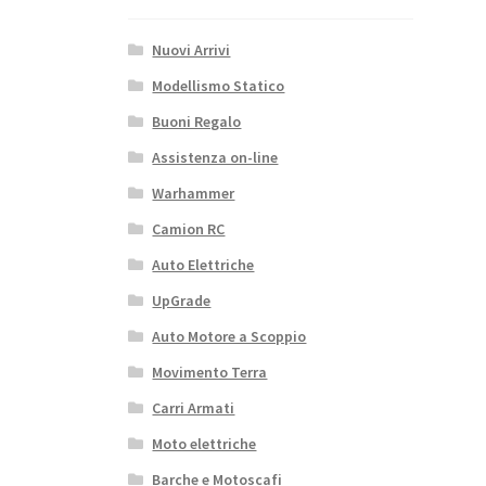
Nuovi Arrivi
Modellismo Statico
Buoni Regalo
Assistenza on-line
Warhammer
Camion RC
Auto Elettriche
UpGrade
Auto Motore a Scoppio
Movimento Terra
Carri Armati
Moto elettriche
Barche e Motoscafi