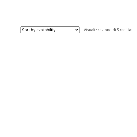
21T
1.5M:
5ive-
T
Visualizzazione di 5 risultati
2.0
quantità