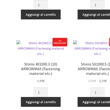
Shims
Shims
originale
attuale
originale
at
5X8X0.3
8X11X0.2
era:
è:
era:
è:
(10)
(10)
Aggiungi al carrello
Aggiungi al carrel
3,99€.
3,39€.
3,99€.
3,
ARROWMAX
ARROWMAX
(Fastening
(Fastening
material
material
etc.)
etc.)
quantità
quantità
SU
ORDINAZIONE
Shims 4X10X0.3 (10)
Shims 5X10X0.5 (
ARROWMAX (Fastening
ARROWMAX (Faste
material etc.)
material etc.)
Il
Il
3,99
€
3,99
€
3,39
€
prezzo
p
Shims
Shims
originale
at
4X10X0.3
5X10X0.5
era:
è:
(10)
(10)
Aggiungi al carrello
Aggiungi al carrel
3,99€.
3,
ARROWMAX
ARROWMAX