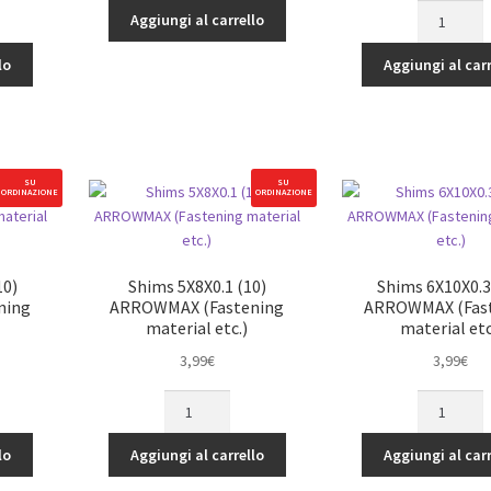
Shims
3X6X1-
tuale
Aggiungi al carrello
3X6X0.5
Orange
(10)
(10)
lo
Aggiungi al carr
39€.
ARROWMA
ARROWMAX
(Fastening
(Universal)
material
quantità
etc.)
quantità
SU
SU
ORDINAZIONE
ORDINAZIONE
10)
Shims 5X8X0.1 (10)
Shims 6X10X0.3
ning
ARROWMAX (Fastening
ARROWMAX (Fas
material etc.)
material etc
3,99
€
3,99
€
rezzo
Shims
Shims
tuale
5X8X0.1
6X10X0.3
(10)
(10)
lo
Aggiungi al carrello
Aggiungi al carr
39€.
ARROWMAX
ARROWMA