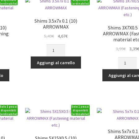
(ordinabile)
(ordinabile)
Shims 3.5x7x 0.1 (10)
ARROWMAX
(10)
Shims 3X7X0.5 
ning
ARROWMAX (Fas
Il
Il
5,49
€
4,67
€
material etc
prezzo
prezzo
Shims
Il
3,99
€
3,39
originale
attuale
3.5x7x
rezzo
prezz
era:
è:
Shims
0.1
tuale
origina
Aggiungi al carrello
5,49€.
4,67€.
3X7X0.5
(10)
era:
(10)
ARROWMAX
lo
Aggiungi al carr
39€.
3,99€.
ARROWMA
quantità
(Fastening
material
etc.)
Solo 1 pezzi
Solo 1 pezzi
quantità
disponibili
disponibili
(ordinabile)
(ordinabile)
Shims 5x7x 0.1 
ARROWMA
10)
Shims 5X15X0.5 (10)