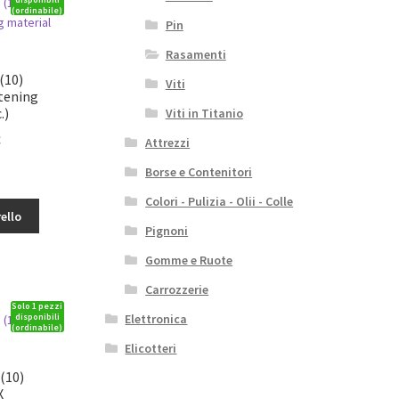
(ordinabile)
Pin
Rasamenti
(10)
Viti
tening
.)
Viti in Titanio
Il
€
Attrezzi
o
prezzo
Borse e Contenitori
le
attuale
è:
Colori - Pulizia - Olii - Colle
ello
3,39€.
Pignoni
X
Gomme e Ruote
Carrozzerie
Solo 1 pezzi
disponibili
Elettronica
(ordinabile)
Elicotteri
(10)
X