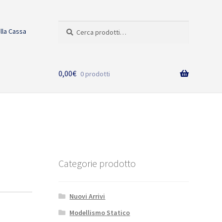
Cerca:
Cerca
alla Cassa
0,00
€
0 prodotti
Categorie prodotto
Nuovi Arrivi
Modellismo Statico