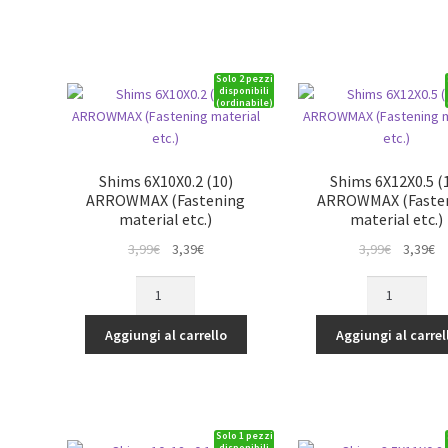
(Fastening
material
etc.)
Solo 2 pezzi
quantità
disponibili
(ordinabile)
Shims 6X10X0.2 (10)
Shims 6X12X0.5 (
ARROWMAX (Fastening
ARROWMAX (Faste
material etc.)
material etc.)
Il
Il
Il
Il
3,99
€
3,39
€
3,99
€
3,39
€
prezzo
prezzo
prezzo
p
Shims
Shims
originale
attuale
originale
at
6X10X0.2
6X12X0.5
era:
è:
era:
è:
(10)
(10)
Aggiungi al carrello
Aggiungi al carrel
3,99€.
3,39€.
3,99€.
3,
ARROWMAX
ARROWMAX
(Fastening
(Fastening
material
material
etc.)
etc.)
Solo 1 pezzi
quantità
quantità
disponibili