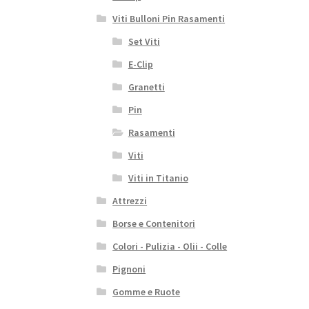
Viti Bulloni Pin Rasamenti
Set Viti
E-Clip
Granetti
Pin
Rasamenti
Viti
Viti in Titanio
Attrezzi
Borse e Contenitori
Colori - Pulizia - Olii - Colle
Pignoni
Gomme e Ruote