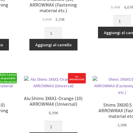
ning
ARROWMAX (Fastening
Il
5,49
€
4,67
material etc.)
prezz
Shims
Il
Il
3,99
€
3,39
€
origina
5x7x
rezzo
prezzo
prezzo
era:
Shims
0.1
tuale
originale
attuale
Aggiungi al carr
5,49€.
5X15X0.5
(10)
era:
è:
(10)
ARROWMA
lo
Aggiungi al carrello
39€.
3,99€.
3,39€.
ARROWMAX
quantità
(Fastening
material
etc.)
Solo 1 pezzi
quantità
SU
disponibili
ORDINAZIONE
(ordinabile)
Alu Shims 3X6X1-Orange (10)
ARROWMAX (Universal)
10)
Shims 3X6X0.5 
ning
ARROWMAX (Fas
6,99
€
material etc
Alu
3,99
€
Shims
rezzo