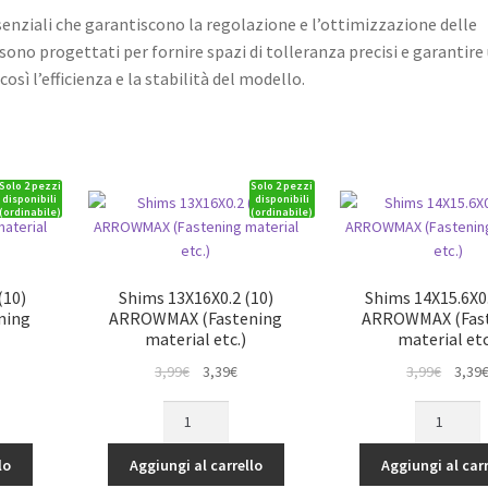
enziali che garantiscono la regolazione e l’ottimizzazione delle
sono progettati per fornire spazi di tolleranza precisi e garantire
sì l’efficienza e la stabilità del modello.
Solo 2 pezzi
Solo 2 pezzi
disponibili
disponibili
(ordinabile)
(ordinabile)
(10)
Shims 13X16X0.2 (10)
Shims 14X15.6X0.
ning
ARROWMAX (Fastening
ARROWMAX (Fas
material etc.)
material etc
Il
Il
Il
3,99
€
3,39
€
3,99
€
3,39
rezzo
prezzo
prezzo
prezz
Shims
Shims
tuale
originale
attuale
origina
13X16X0.2
14X15.6X0.
era:
è:
era:
(10)
(10)
lo
Aggiungi al carrello
Aggiungi al carr
39€.
3,99€.
3,39€.
3,99€.
ARROWMAX
ARROWMA