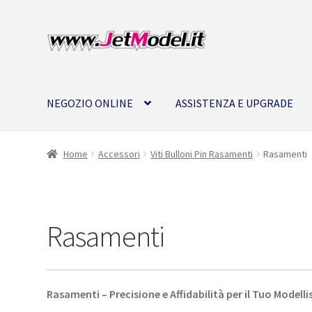
Vai
Vai
alla
al
navigazione
contenuto
NEGOZIO ONLINE
ASSISTENZA E UPGRADE
Home
Accessori
Viti Bulloni Pin Rasamenti
Rasamenti
Rasamenti
Rasamenti – Precisione e Affidabilità per il Tuo Modell