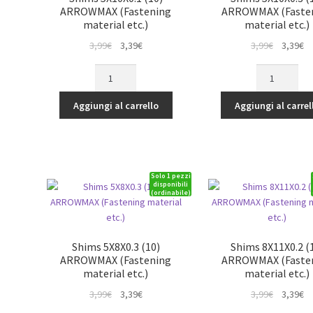
ARROWMAX (Fastening
ARROWMAX (Faste
material etc.)
material etc.)
Il
Il
Il
Il
3,99
€
3,39
€
3,99
€
3,39
€
prezzo
prezzo
prezzo
p
Shims
Shims
originale
attuale
originale
at
5X10X0.1
5X10X0.3
era:
è:
era:
è:
(10)
(10)
Aggiungi al carrello
Aggiungi al carrel
3,99€.
3,39€.
3,99€.
3,
ARROWMAX
ARROWMAX
(Fastening
(Fastening
material
material
etc.)
etc.)
Solo 1 pezzi
quantità
quantità
disponibili
(ordinabile)
Shims 5X8X0.3 (10)
Shims 8X11X0.2 (
ARROWMAX (Fastening
ARROWMAX (Faste
material etc.)
material etc.)
Il
Il
Il
Il
3,99
€
3,39
€
3,99
€
3,39
€
prezzo
prezzo
prezzo
p