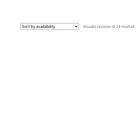
(Fastening
(Fastening
material
material
etc.)
etc.)
quantità
quantità
Visualizzazione di 24 risultati