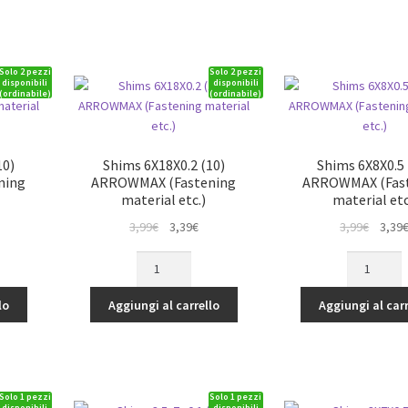
(Fastening
(Fastening
material
material
etc.)
etc.)
Solo 2 pezzi
Solo 2 pezzi
quantità
quantità
disponibili
disponibili
(ordinabile)
(ordinabile)
10)
Shims 6X18X0.2 (10)
Shims 6X8X0.5 
ning
ARROWMAX (Fastening
ARROWMAX (Fas
material etc.)
material etc
Il
Il
Il
3,99
€
3,39
€
3,99
€
3,39
rezzo
prezzo
prezzo
prezz
Shims
Shims
tuale
originale
attuale
origina
6X18X0.2
6X8X0.5
era:
è:
era:
(10)
(10)
lo
Aggiungi al carrello
Aggiungi al carr
39€.
3,99€.
3,39€.
3,99€.
ARROWMAX
ARROWMA
(Fastening
(Fastening
material
material
etc.)
etc.)
Solo 1 pezzi
Solo 1 pezzi
quantità
quantità
disponibili
disponibili