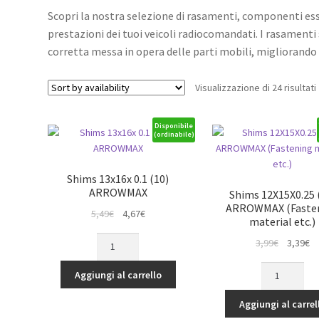
Scopri la nostra selezione di rasamenti, componenti ess
prestazioni dei tuoi veicoli radiocomandati. I rasamenti 
corretta messa in opera delle parti mobili, migliorando co
Visualizzazione di 24 risultati
Disponibile
(ordinabile)
Shims 13x16x 0.1 (10)
ARROWMAX
Shims 12X15X0.25 
ARROWMAX (Faste
Il
Il
5,49
€
4,67
€
material etc.)
prezzo
prezzo
Shims
Il
Il
3,99
€
3,39
€
originale
attuale
13x16x
prezzo
p
era:
è:
Shims
0.1
originale
at
Aggiungi al carrello
5,49€.
4,67€.
12X15X0.25
(10)
era:
è:
(10)
ARROWMAX
Aggiungi al carrel
3,99€.
3,
ARROWMAX
quantità