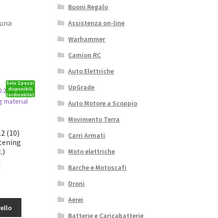
Buoni Regalo
 una
Assistenza on-line
Warhammer
Camion RC
Auto Elettriche
Solo 2 pezzi
UpGrade
disponibili
(ordinabile)
Auto Motore a Scoppio
Movimento Terra
2 (10)
Carri Armati
tening
.)
Moto elettriche
Il
€
Barche e Motoscafi
o
prezzo
Droni
le
attuale
2
è:
Aerei
ello
3,39€.
Batterie e Caricabatterie
X