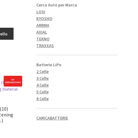
Cerca Auto per Marca
Il
€
LOSI
o
prezzo
KYOSHO
le
attuale
ARRMA
è:
AXIAL
ello
4,67€.
TEKNO
TRAXXAS
X
Batterie LiPo
2 Celle
3 Celle
SU
ORDINAZIONE
4 Celle
5 Celle
6 Celle
(10)
tening
CARICABATTERIE
.)