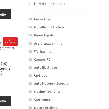
Categorie prodotto
ello
X
Nuovi Arrivi
Modellismo Statico
Buoni Regalo
SU
Assistenza on-line
ORDINAZIONE
Warhammer
Camion RC
 (10)
Auto Elettriche
tening
.)
UpGrade
Auto Motore a Scoppio
Movimento Terra
Carri Armati
ello
X
Moto elettriche