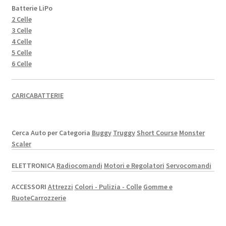
Batterie LiPo
2 Celle
3 Celle
4 Celle
5 Celle
6 Celle
CARICABATTERIE
Cerca Auto per Categoria
Buggy
Truggy
Short Course
Monster
Scaler
ELETTRONICA
Radiocomandi
Motori e Regolatori
Servocomandi
ACCESSORI
Attrezzi
Colori - Pulizia - Colle
Gomme e
Ruote
Carrozzerie