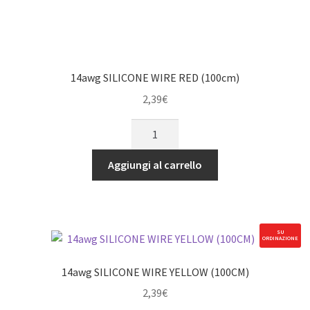
14awg SILICONE WIRE RED (100cm)
2,39
€
14awg
SILICONE
WIRE
Aggiungi al carrello
RED
(100cm)
quantità
SU
ORDINAZIONE
14awg SILICONE WIRE YELLOW (100CM)
2,39
€