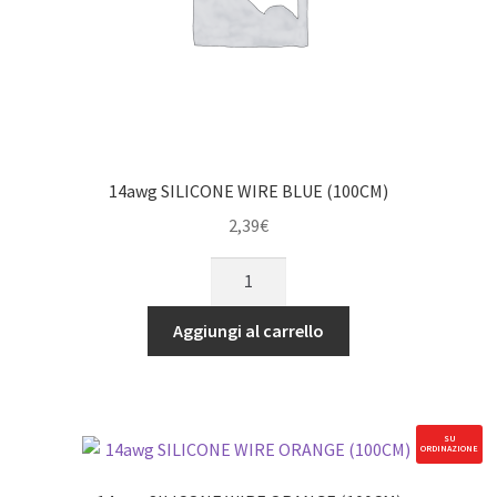
14awg SILICONE WIRE BLUE (100CM)
2,39
€
14awg
SILICONE
WIRE
Aggiungi al carrello
BLUE
(100CM)
quantità
SU
ORDINAZIONE