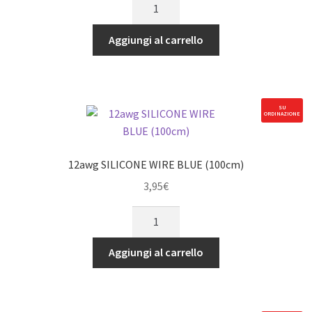
12awg
SILICONE
WIRE
Aggiungi al carrello
BLACK
(100cm)
quantità
SU
ORDINAZIONE
12awg SILICONE WIRE BLUE (100cm)
3,95
€
12awg
SILICONE
WIRE
Aggiungi al carrello
BLUE
(100cm)
quantità