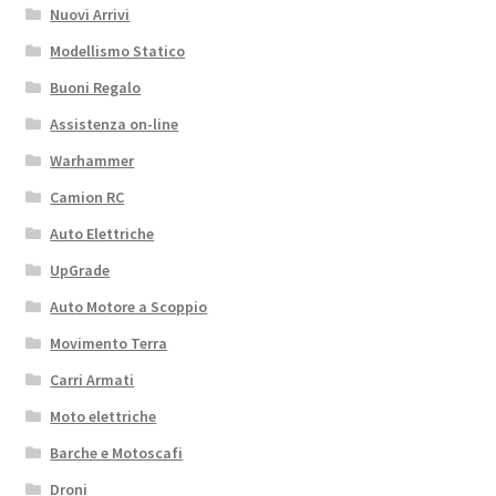
Nuovi Arrivi
Modellismo Statico
Buoni Regalo
Assistenza on-line
Warhammer
Camion RC
Auto Elettriche
UpGrade
Auto Motore a Scoppio
Movimento Terra
Carri Armati
Moto elettriche
Barche e Motoscafi
Droni