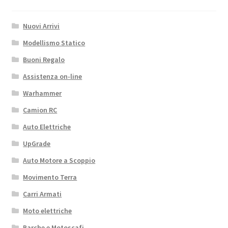
Nuovi Arrivi
Modellismo Statico
Buoni Regalo
Assistenza on-line
Warhammer
Camion RC
Auto Elettriche
UpGrade
Auto Motore a Scoppio
Movimento Terra
Carri Armati
Moto elettriche
Barche e Motoscafi