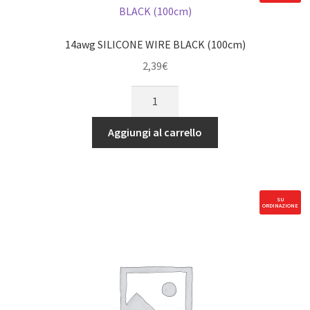
14awg SILICONE WIRE BLACK (100cm)
2,39
€
14awg
SILICONE
WIRE
Aggiungi al carrello
BLACK
(100cm)
quantità
SU
ORDINAZIONE