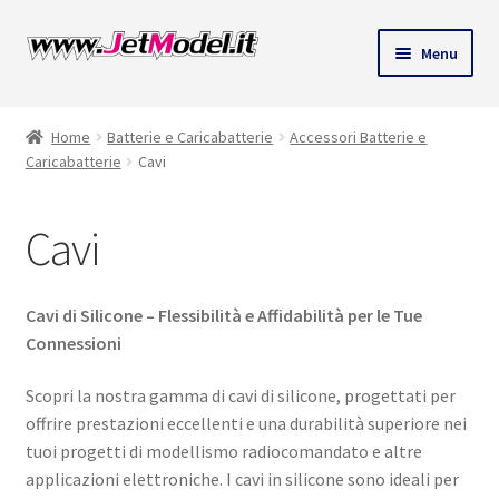
ndi
Vai
Vai
Menu
alla
al
u
navigazione
contenuto
Home
Batterie e Caricabatterie
Accessori Batterie e
Caricabatterie
Cavi
Cavi
Cavi di Silicone – Flessibilità e Affidabilità per le Tue
Connessioni
Scopri la nostra gamma di cavi di silicone, progettati per
offrire prestazioni eccellenti e una durabilità superiore nei
tuoi progetti di modellismo radiocomandato e altre
applicazioni elettroniche. I cavi in silicone sono ideali per