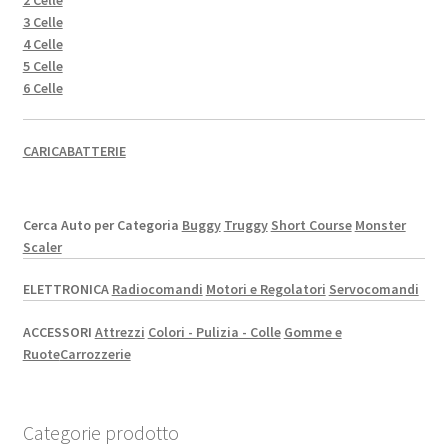
2 Celle
3 Celle
4 Celle
5 Celle
6 Celle
CARICABATTERIE
Cerca Auto per Categoria
Buggy
Truggy
Short Course
Monster
Scaler
ELETTRONICA
Radiocomandi
Motori e Regolatori
Servocomandi
ACCESSORI
Attrezzi
Colori - Pulizia - Colle
Gomme e
Ruote
Carrozzerie
Categorie prodotto