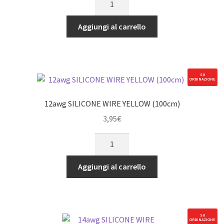
SILICONE
WIRE
Aggiungi al carrello
RED
(100cm)
quantità
SU
ORDINAZIONE
12awg SILICONE WIRE YELLOW (100cm)
3,95
€
12awg
SILICONE
WIRE
Aggiungi al carrello
YELLOW
(100cm)
quantità
SU
ORDINAZIONE