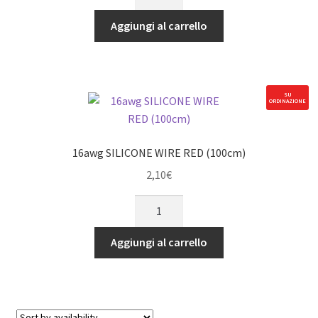
SILICONE
WIRE
Aggiungi al carrello
BLUE
(100cm)
quantità
SU
ORDINAZIONE
16awg SILICONE WIRE RED (100cm)
2,10
€
16awg
SILICONE
WIRE
Aggiungi al carrello
RED
(100cm)
quantità