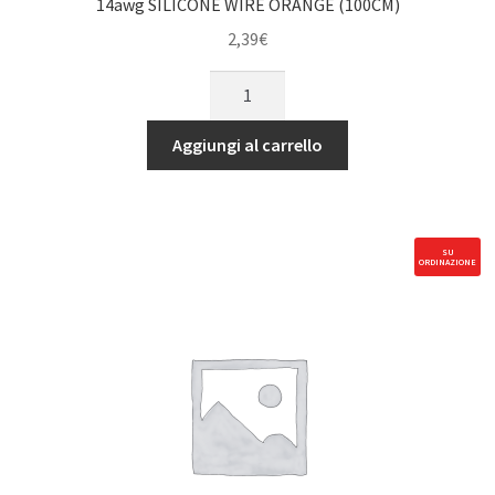
14awg SILICONE WIRE ORANGE (100CM)
2,39
€
14awg
SILICONE
WIRE
Aggiungi al carrello
ORANGE
(100CM)
quantità
SU
ORDINAZIONE