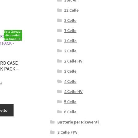
12 Celle
8 Celle
7 Celle
Solo 2 pezzi
disponibili
(ordinabile)
1 Cella
2 Celle
2 Celle HV
ARD CASE
CK PACK –
3 Celle
4 Celle
Il
0
€
o
prezzo
4 Celle HV
le
attuale
5 Celle
è:
ello
.
64,60€.
6 Celle
Batterie per Riceventi
3 Celle FPV