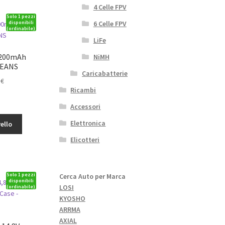
4 Celle FPV
Solo 1 pezzi
6 Celle FPV
disponibili
(ordinabile)
LiFe
5200mAh
NiMH
 DEANS
Caricabatterie
Il
1
€
Ricambi
o
prezzo
le
attuale
Accessori
è:
Elettronica
ello
.
56,01€.
Elicotteri
Solo 1 pezzi
Cerca Auto per Marca
disponibili
LOSI
(ordinabile)
KYOSHO
ARRMA
AXIAL