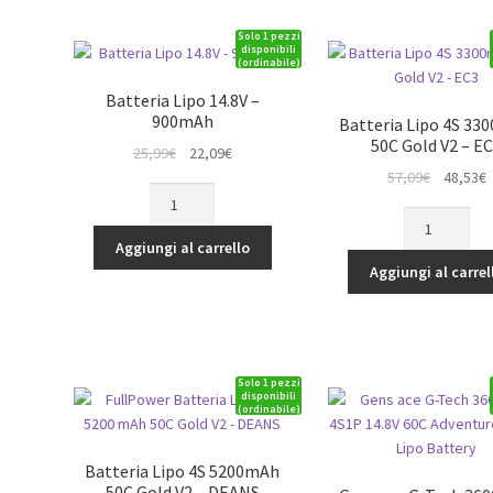
Pack
EC5
Solo 1 pezzi
LiHV
-
disponibili
(ordinabile)
quantità
Soft
Case
Batteria Lipo 14.8V –
-
900mAh
Batteria Lipo 4S 3
47*44*135
50C Gold V2 – E
Il
Il
25,99
€
22,09
€
quantità
prezzo
prezzo
Il
Il
57,09
€
48,53
€
Batteria
originale
attuale
prezzo
p
Lipo
Batteria
era:
è:
originale
a
14.8V
Lipo
Aggiungi al carrello
25,99€.
22,09€.
era:
è
-
4S
Aggiungi al carrel
57,09€.
4
900mAh
3300mAh
quantità
50C
Gold
V2
Solo 1 pezzi
-
disponibili
(ordinabile)
EC3
quantità
Batteria Lipo 4S 5200mAh
50C Gold V2 – DEANS