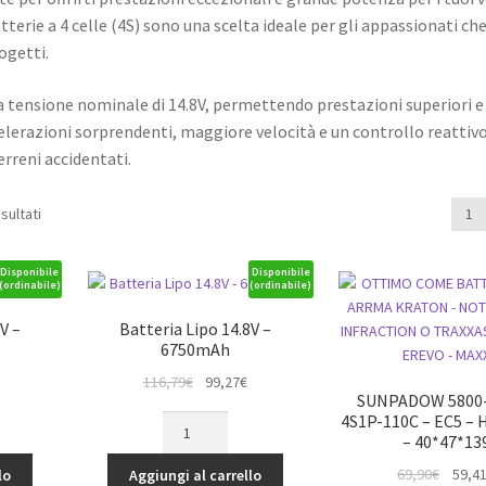
terie a 4 celle (4S) sono una scelta ideale per gli appassionati ch
ogetti.
na tensione nominale di 14.8V, permettendo prestazioni superiori e
elerazioni sorprendenti, maggiore velocità e un controllo reattivo
erreni accidentati.
isultati
1
Disponibile
Disponibile
(ordinabile)
(ordinabile)
V –
Batteria Lipo 14.8V –
6750mAh
Il
Il
116,79
€
99,27
€
SUNPADOW 5800-
rezzo
prezzo
prezzo
4S1P-110C – EC5 – 
Batteria
ttuale
originale
attuale
– 40*47*13
Lipo
:
era:
è:
14.8V
Il
69,90
€
59,4
lo
Aggiungi al carrello
9,56€.
116,79€.
99,27€.