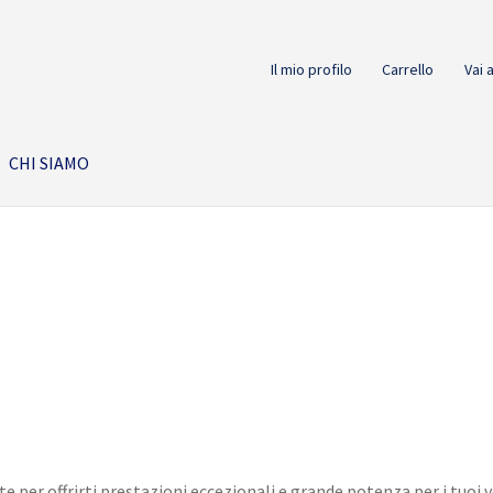
Il mio profilo
Carrello
Vai 
CHI SIAMO
e
te per offrirti prestazioni eccezionali e grande potenza per i tuoi v