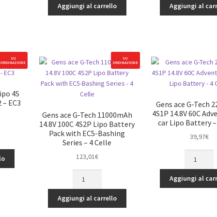
14.8V
Series
Aggiungi al carrello
Aggiungi al carr
60C
6000mAh
4S1P
15.2V
Lipo
130C
Battery
4S2P
Pack
HardCase
SU
SU
ORDINAZIONE
ORDINAZIONE
PC
69#
Material
HV
Case
LiPo
ipo 4S
with
Battery
 – EC3
Gens ace G-Tech 
XT90
quantità
4S1P 14.8V 60C Adv
Gens ace G-Tech 11000mAh
plug
car Lipo Battery –
14.8V 100C 4S2P Lipo Battery
quantità
Pack with EC5-Bashing
39,97
€
Series – 4 Celle
Gens
123,01
€
lo
ace
Gens
G-
Aggiungi al carr
ace
Tech
G-
2200mAh
Aggiungi al carrello
Tech
4S1P