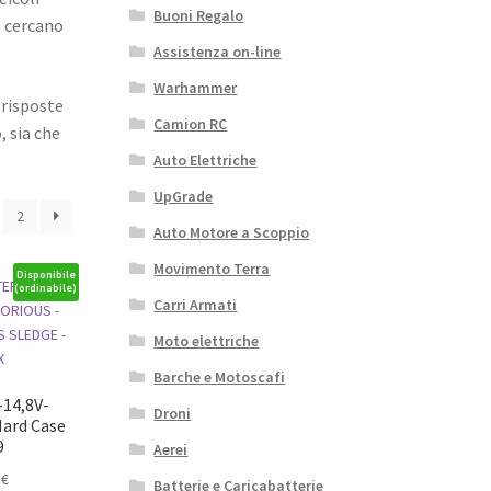
Buoni Regalo
e cercano
Assistenza on-line
Warhammer
 risposte
Camion RC
, sia che
Auto Elettriche
UpGrade
2
Auto Motore a Scoppio
Movimento Terra
Disponibile
(ordinabile)
Carri Armati
Moto elettriche
Barche e Motoscafi
14,8V-
Droni
Hard Case
9
Aerei
Il
1
€
Batterie e Caricabatterie