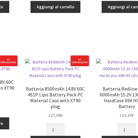
4S
4S
lo
Aggiungi al carrello
Aggiungi al carr
100C
30C
Smart
Smart
LiPo
LiPo
Battery:
Battery:
IC3
IC3
quantità
quantità
SU
SU
ORDINAZIONE
ORDINAZIONE
.8V 60C
on XT90
Batteria 8500mAh 14.8V 60C
Batteria Redline
4S1P Lipo Battery Pack PC
6000mAh 15.2V 13
Material Case with XT90
HardCase 69# H
plug
Battery
137,09
€
133,35
€
lo
Batteria
Batteria
8500mAh
Redline