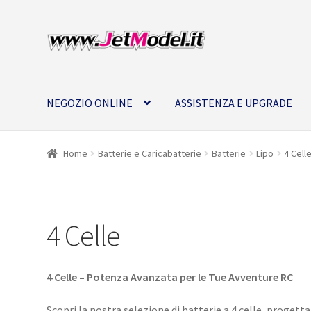
Vai
Vai
alla
al
navigazione
contenuto
NEGOZIO ONLINE
ASSISTENZA E UPGRADE
Home
Batterie e Caricabatterie
Batterie
Lipo
4 Cell
4 Celle
4 Celle – Potenza Avanzata per le Tue Avventure RC
Scopri la nostra selezione di batterie a 4 celle, progetta