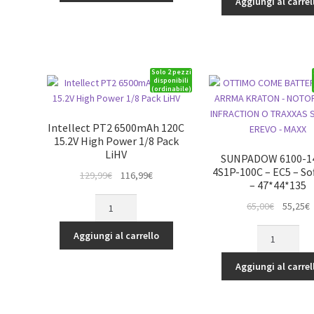
Aggiungi al carrel
18,00€.
1
2200mAh
30C
14.8V
4S1P
20C
Lipo
4S1P
Battery
Solo 2 pezzi
Lipo
Pack
disponibili
(ordinabile)
Battery
with
Pack
XT60
with
plug
Intellect PT2 6500mAh 120C
XT60
quantità
15.2V High Power 1/8 Pack
Plug
LiHV
SUNPADOW 6100-14
quantità
4S1P-100C – EC5 – So
Il
Il
129,99
€
116,99
€
– 47*44*135
prezzo
prezzo
Intellect
originale
attuale
Il
Il
65,00
€
55,25
€
PT2
era:
è:
prezzo
p
6500mAh
SUNPADOW
Aggiungi al carrello
129,99€.
116,99€.
originale
a
120C
6100-
era:
è
15.2V
14,8V-
Aggiungi al carrel
65,00€.
5
High
4S1P-
Power
100C
1/8
-