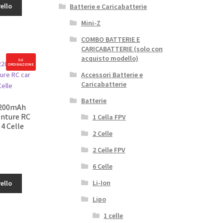
ello
Batterie e Caricabatterie
Mini-Z
COMBO BATTERIE E
CARICABATTERIE (solo con
acquisto modello)
SU
ORDINAZIONE
Accessori Batterie e
Caricabatterie
Batterie
2200mAh
enture RC
1 Cella FPV
 4 Celle
2 Celle
2 Celle FPV
6 Celle
Li-Ion
ello
Lipo
1 celle