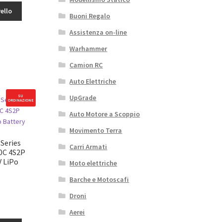
ello
Buoni Regalo
Assistenza on-line
Warhammer
Camion RC
Auto Elettriche
SU
UpGrade
ORDINAZIONE
Auto Motore a Scoppio
Movimento Terra
 Series
Carri Armati
0C 4S2P
V LiPo
Moto elettriche
Barche e Motoscafi
Droni
Aerei