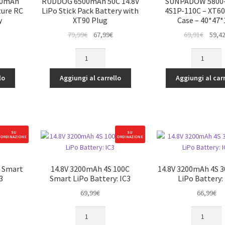
00mAh
RUDDOG 6500mAh 50C 14.8V
SUNPADOW 5800-
ture RC
LiPo Stick Pack Battery with
4S1P-110C – XT60
y
XT90 Plug
Case – 40*47*
Il
Il
Il
79,99
€
67,99
€
69,91
€
59,4
rezzo
prezzo
prezzo
prezz
RUDDOG
SUNPADO
ttuale
originale
attuale
origina
6500mAh
5800-
:
era:
è:
era:
50C
14,8V-
lo
Aggiungi al carrello
Aggiungi al carr
2,70€.
79,99€.
67,99€.
69,91€
14.8V
4S1P-
LiPo
110C
Stick
-
Pack
XT60
Battery
-
SU
SU
ORDINAZIONE
ORDINAZIONE
with
Hard
XT90
Case
Plug
-
C Smart
14.8V 3200mAh 4S 100C
14.8V 3200mAh 4S 
quantità
40*47*139
3
Smart LiPo Battery: IC3
LiPo Battery:
quantità
69,99
€
66,99
€
14.8V
14.8V
3200mAh
3200mAh