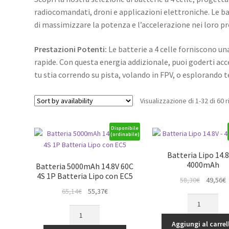
radiocomandati, droni e applicazioni elettroniche. Le bat
di massimizzare la potenza e l’accelerazione nei loro pr
Prestazioni Potenti:
Le batterie a 4 celle forniscono u
rapide. Con questa energia addizionale, puoi goderti acc
tu stia correndo su pista, volando in FPV, o esplorando t
Visualizzazione di 1-32 di 60 r
Disponibile
(ordinabile)
Batteria Lipo 14.8
4000mAh
Batteria 5000mAh 14.8V 60C
4S 1P Batteria Lipo con EC5
Il
Il
58,30
€
49,56
€
Il
Il
prezzo
p
65,14
€
55,37
€
Batteria
prezzo
prezzo
originale
a
Batteria
Lipo
originale
attuale
era:
è
5000mAh
14.8V
Aggiungi al carrel
era:
è:
58,30€.
4