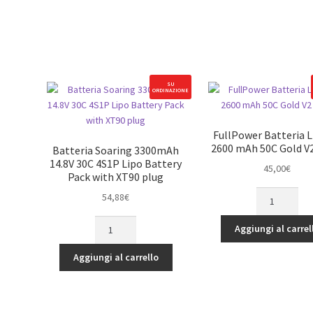
LiPo
1P
Battery:
Batteria
IC5
Lipo
quantità
con
XT90
quantità
SU
ORDINAZIONE
FullPower Batteria L
2600 mAh 50C Gold V2
Batteria Soaring 3300mAh
14.8V 30C 4S1P Lipo Battery
45,00
€
Pack with XT90 plug
FullPower
54,88
€
Batteria
Batteria
Lipo
Aggiungi al carrel
Soaring
4S
3300mAh
2600
Aggiungi al carrello
14.8V
mAh
30C
50C
4S1P
Gold