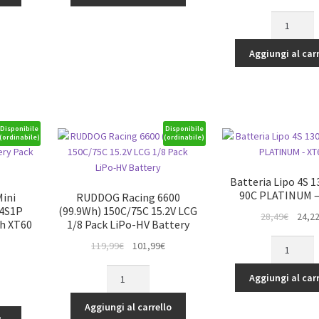
-
prezz
SUNPADO
6750mAh
origina
5800-
quantità
era:
14,8V-
Aggiungi al carr
69,90€
4S1P-
110C
-
EC5
-
Disponibile
Disponibile
(ordinabile)
(ordinabile)
Hard
Case
-
Batteria Lipo 4S 
40*47*139
90C PLATINUM –
Mini
RUDDOG Racing 6600
quantità
 4S1P
(99.9Wh) 150C/75C 15.2V LCG
Il
28,49
€
24,2
th XT60
1/8 Pack LiPo-HV Battery
prezz
Batteria
Il
Il
119,99
€
101,99
€
origina
Lipo
prezzo
prezzo
era:
RUDDOG
rezzo
4S
originale
attuale
Aggiungi al carr
28,49€
Racing
ttuale
1300mAh
era:
è:
6600
:
90C
Aggiungi al carrello
119,99€.
101,99€.
(99.9Wh)