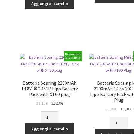
14.8V
-
Aggiungi al carrello
65,14€.
55,37€.
60C
4000mAh
4S
quantità
1P
Batteria
Lipo
con
EC5
quantità
Disponibile
(ordinabile)
Batteria Soaring 2200mAh
Batteria Soaring 
14.8V 30C 4S1P Lipo Battery
2200mAh 14.8V 20C
Pack with XT60 plug
Lipo Battery Pack wi
Plug
Il
Il
33,15
€
28,18
€
Il
Il
18,00
€
15,30
€
prezzo
prezzo
Batteria
prezzo
p
originale
attuale
Batteria
Soaring
originale
a
era:
è:
Soaring
2200mAh
era:
è
Aggiungi al carrello
33,15€.
28,18€.
Mini
14.8V