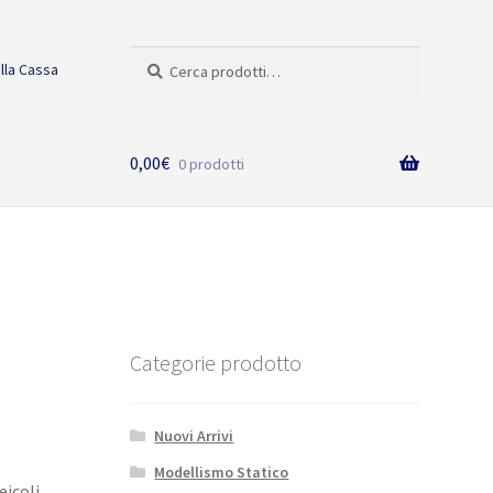
Cerca:
Cerca
alla Cassa
0,00
€
0 prodotti
Categorie prodotto
Nuovi Arrivi
Modellismo Statico
eicoli