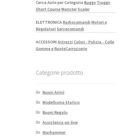
Cerca Auto per Categoria
Buggy
Truggy
Short Course
Monster
Scaler
ELETTRONICA
Radiocomandi
Motori e
Regolatori
Servocomandi
ACCESSORI
Attrezzi
Colori - Pulizia - Colle
Gomme e Ruote
Carrozzerie
Categorie prodotto
Nuovi Arrivi
Modellismo Statico
Buoni Regalo
Assistenza on-line
Warhammer