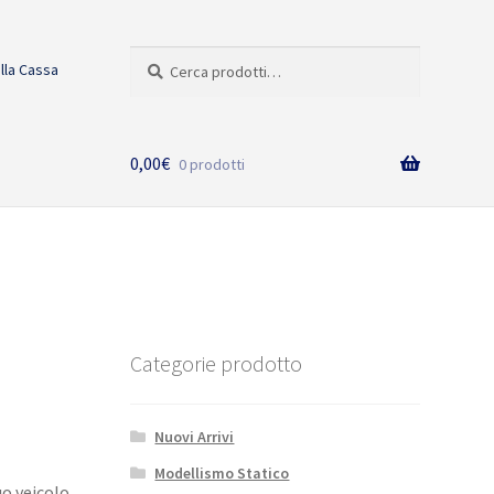
Cerca:
Cerca
alla Cassa
0,00
€
0 prodotti
Categorie prodotto
Nuovi Arrivi
Modellismo Statico
uo veicolo