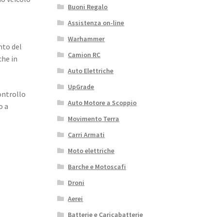
Buoni Regalo
Assistenza on-line
Warhammer
nto del
Camion RC
che in
Auto Elettriche
UpGrade
ontrollo
Auto Motore a Scoppio
o a
Movimento Terra
Carri Armati
Moto elettriche
Barche e Motoscafi
Droni
Aerei
Batterie e Caricabatterie