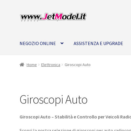
Vai
Vai
alla
al
navigazione
contenuto
NEGOZIO ONLINE
ASSISTENZA E UPGRADE
Home
Elettronica
Giroscopi Auto
Giroscopi Auto
Giroscopi Auto – Stabilità e Controllo per Veicoli Ra
Scopri la nostra selezione di giroscopi per auto radiocom