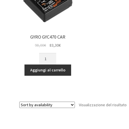
GYRO GYC470 CAR
Il
Il
98,00
€
83,30
€
prezzo
prezzo
GYRO
originale
attuale
GYC470
era:
è:
CAR
Aggiungi al carrello
98,00€.
83,30€.
quantità
Visualizzazione del risultato