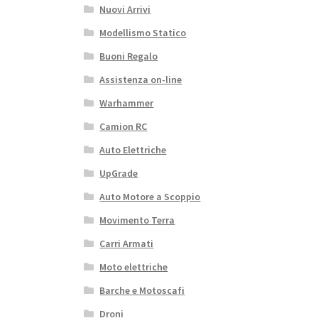
Nuovi Arrivi
Modellismo Statico
Buoni Regalo
Assistenza on-line
Warhammer
Camion RC
Auto Elettriche
UpGrade
Auto Motore a Scoppio
Movimento Terra
Carri Armati
Moto elettriche
Barche e Motoscafi
Droni