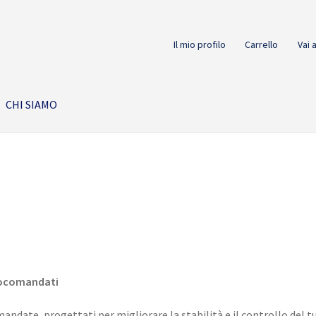
Il mio profilo
Carrello
Vai 
CHI SIAMO
diocomandati
andate, progettati per migliorare la stabilità e il controllo del t