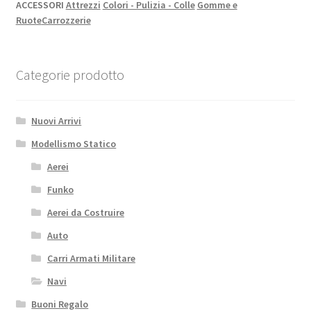
ACCESSORI
Attrezzi
Colori - Pulizia - Colle
Gomme e
Ruote
Carrozzerie
Categorie prodotto
Nuovi Arrivi
Modellismo Statico
Aerei
Funko
Aerei da Costruire
Auto
Carri Armati Militare
Navi
Buoni Regalo