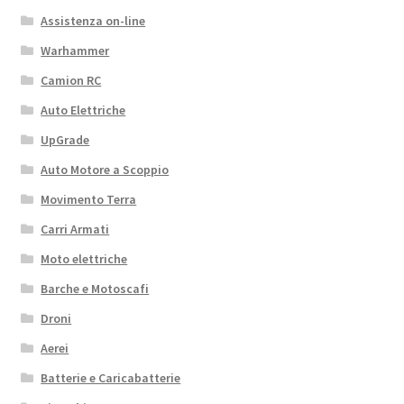
Assistenza on-line
Warhammer
Camion RC
Auto Elettriche
UpGrade
Auto Motore a Scoppio
Movimento Terra
Carri Armati
Moto elettriche
Barche e Motoscafi
Droni
Aerei
Batterie e Caricabatterie