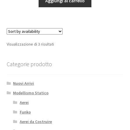
Aggiungi al carrello
Juan
Sebastiàn
Elcano
&
Esmeralda
quantità
Visualizzazione di 3 risultati
Categorie prodotto
Nuovi Arrivi
Modellismo Statico
Aerei
Funko
Aerei da Costruire