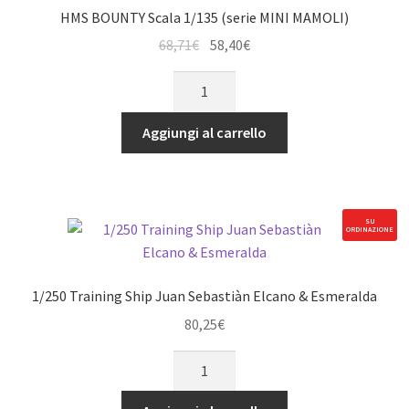
HMS BOUNTY Scala 1/135 (serie MINI MAMOLI)
Il
Il
68,71
€
58,40
€
prezzo
prezzo
HMS
originale
attuale
BOUNTY
era:
è:
Scala
Aggiungi al carrello
68,71€.
58,40€.
1/135
(serie
MINI
MAMOLI)
SU
ORDINAZIONE
quantità
1/250 Training Ship Juan Sebastiàn Elcano & Esmeralda
80,25
€
1/250
Training
Ship