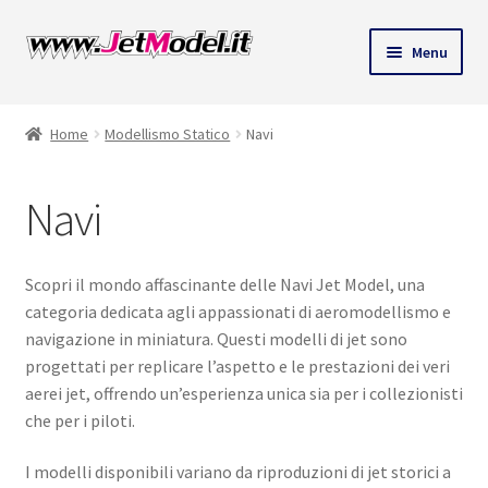
Vai
Vai
Menu
alla
al
ndi
navigazione
contenuto
Home
Modellismo Statico
Navi
u
Navi
Scopri il mondo affascinante delle Navi Jet Model, una
categoria dedicata agli appassionati di aeromodellismo e
navigazione in miniatura. Questi modelli di jet sono
progettati per replicare l’aspetto e le prestazioni dei veri
aerei jet, offrendo un’esperienza unica sia per i collezionisti
che per i piloti.
I modelli disponibili variano da riproduzioni di jet storici a