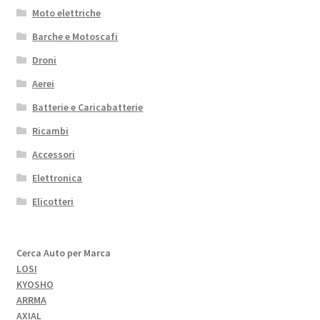
Moto elettriche
Barche e Motoscafi
Droni
Aerei
Batterie e Caricabatterie
Ricambi
Accessori
Elettronica
Elicotteri
Cerca Auto per Marca
LOSI
KYOSHO
ARRMA
AXIAL