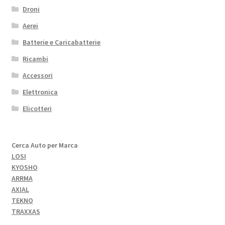
Droni
Aerei
Batterie e Caricabatterie
Ricambi
Accessori
Elettronica
Elicotteri
Cerca Auto per Marca
LOSI
KYOSHO
ARRMA
AXIAL
TEKNO
TRAXXAS