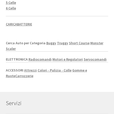
5 Celle
6 Celle
CARICABATTERIE
Cerca Auto per Categoria
Buggy
Truggy
Short Course
Monster
Scaler
ELETTRONICA
Radiocomandi
Motori e Regolatori
Servocomandi
ACCESSORI
Attrezzi
Colori - Pulizia - Colle
Gomme e
Ruote
Carrozzerie
Servizi