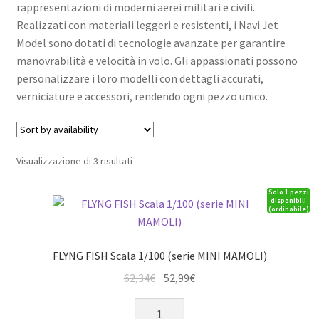
rappresentazioni di moderni aerei militari e civili.
Realizzati con materiali leggeri e resistenti, i Navi Jet
Model sono dotati di tecnologie avanzate per garantire
manovrabilità e velocità in volo. Gli appassionati possono
personalizzare i loro modelli con dettagli accurati,
verniciature e accessori, rendendo ogni pezzo unico.
Visualizzazione di 3 risultati
Solo 1 pezzi
disponibili
(ordinabile)
FLYNG FISH Scala 1/100 (serie MINI MAMOLI)
Il
Il
62,34
€
52,99
€
prezzo
prezzo
FLYNG
originale
attuale