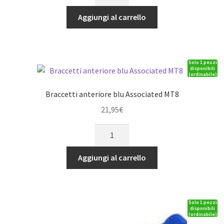
Nerf
nere
Aggiungi al carrello
TRX
1/10
Slash
Solo 1 pezzi
2&4WD,
disponibili
(ordinabile)
Rally
(telaio
Braccetti anteriore blu Associated MT8
LCG)
21,95
€
quantità
Braccetti
anteriore
blu
Aggiungi al carrello
Associated
MT8
quantità
Solo 1 pezzi
disponibili
(ordinabile)