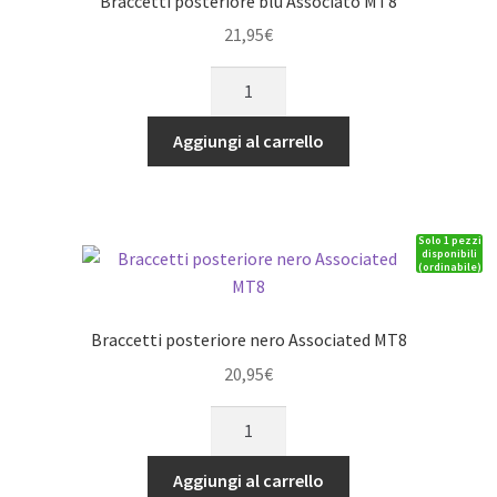
Braccetti posteriore blu Associato MT8
quantità
21,95
€
Braccetti
posteriore
blu
Aggiungi al carrello
Associato
MT8
quantità
Solo 1 pezzi
disponibili
(ordinabile)
Braccetti posteriore nero Associated MT8
20,95
€
Braccetti
posteriore
nero
Aggiungi al carrello