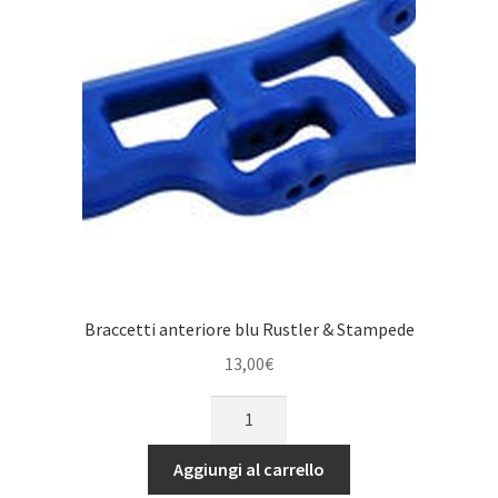
Braccetti anteriore blu Rustler & Stampede
13,00
€
Braccetti
anteriore
blu
Aggiungi al carrello
Rustler