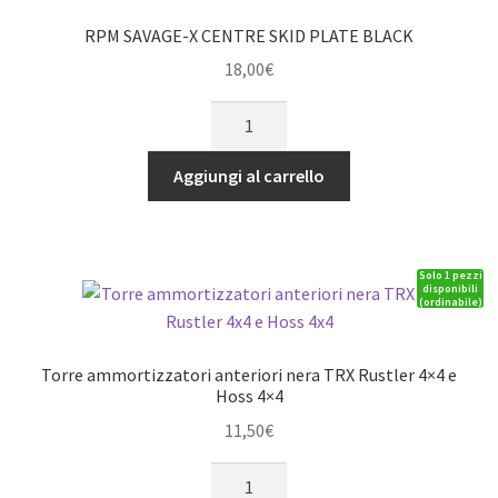
RPM SAVAGE-X CENTRE SKID PLATE BLACK
18,00
€
RPM
SAVAGE-
X
Aggiungi al carrello
CENTRE
SKID
PLATE
Solo 1 pezzi
BLACK
disponibili
(ordinabile)
quantità
Torre ammortizzatori anteriori nera TRX Rustler 4×4 e
Hoss 4×4
11,50
€
Torre