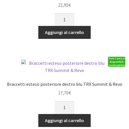
21,95
€
Braccetti
anteriore
nero
Aggiungi al carrello
Associated
MT8
quantità
Solo 1 pezzi
disponibili
(ordinabile)
Braccetti esteso posteriore destro blu TRX Summit & Revo
17,70
€
Braccetti
esteso
posteriore
Aggiungi al carrello
destro