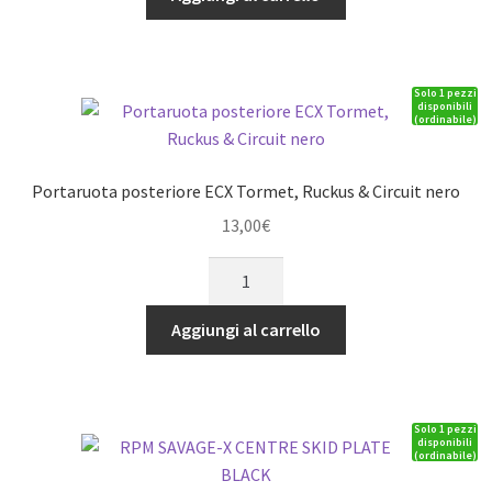
nera
quantità
Solo 1 pezzi
disponibili
(ordinabile)
Portaruota posteriore ECX Tormet, Ruckus & Circuit nero
13,00
€
Portaruota
posteriore
ECX
Aggiungi al carrello
Tormet,
Ruckus
&
Solo 1 pezzi
Circuit
disponibili
(ordinabile)
nero
quantità