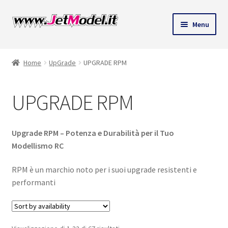
Vai
Vai
Menu
alla
al
ndi
navigazione
contenuto
Home
UpGrade
UPGRADE RPM
u
UPGRADE RPM
Upgrade RPM – Potenza e Durabilità per il Tuo
Modellismo RC
RPM è un marchio noto per i suoi upgrade resistenti e
performanti