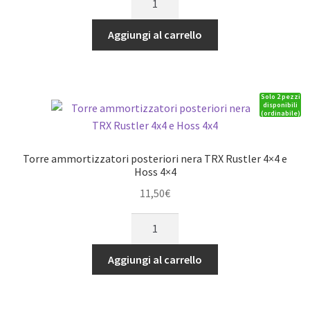
esteso
posteriore
Aggiungi al carrello
sinistro
blu
TRX
Solo 2 pezzi
Summit
disponibili
(ordinabile)
&
Revo
quantità
Torre ammortizzatori posteriori nera TRX Rustler 4×4 e
Hoss 4×4
11,50
€
Torre
ammortizzatori
posteriori
Aggiungi al carrello
nera
TRX
Rustler