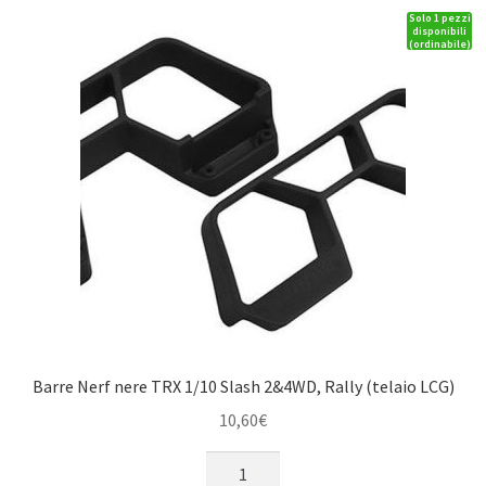
Solo 1 pezzi
4x4
disponibili
(ordinabile)
e
Hoss
4x4
quantità
Barre Nerf nere TRX 1/10 Slash 2&4WD, Rally (telaio LCG)
10,60
€
Barre