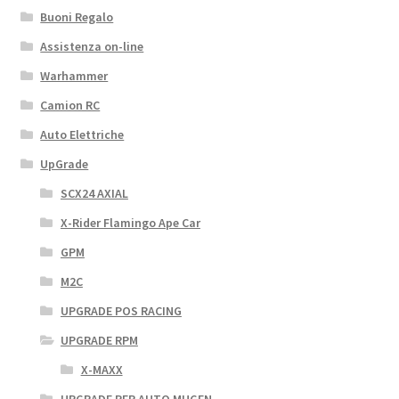
Buoni Regalo
Assistenza on-line
Warhammer
Camion RC
Auto Elettriche
UpGrade
SCX24 AXIAL
X-Rider Flamingo Ape Car
GPM
M2C
UPGRADE POS RACING
UPGRADE RPM
X-MAXX