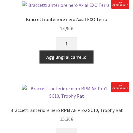
larga
SU
ORDINAZIONE
TRX
Rustler
Braccetti anteriore nero Axial EXO Terra
&
18,90
€
Stampede
(XL-
Braccetti
5
anteriore
e
nero
Aggiungi al carrello
VXL)
Axial
quantità
EXO
Terra
quantità
SU
ORDINAZIONE
Braccetti anteriore nero RPM AE Pro2 SC10, Trophy Rat
15,30
€
Braccetti