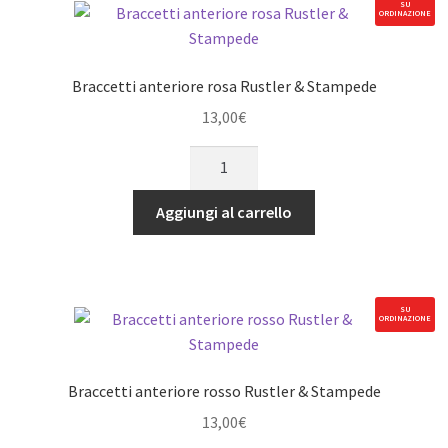
quantità
SU
ORDINAZIONE
Braccetti anteriore rosa Rustler & Stampede
13,00
€
Braccetti
anteriore
rosa
Aggiungi al carrello
Rustler
&
Stampede
quantità
SU
ORDINAZIONE
Braccetti anteriore rosso Rustler & Stampede
13,00
€