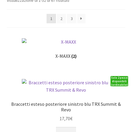
Visualizzazione di 1-32 di 67 risultati
1
2
3
X-MAXX
(2)
Solo 2 pezzi
disponibili
(ordinabile)
Braccetti esteso posteriore sinistro blu TRX Summit &
Revo
17,70
€
Braccetti