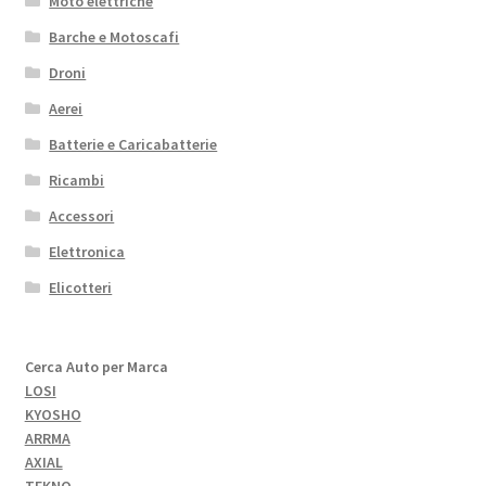
Moto elettriche
Barche e Motoscafi
Droni
Aerei
Batterie e Caricabatterie
Ricambi
Accessori
Elettronica
Elicotteri
Cerca Auto per Marca
LOSI
KYOSHO
ARRMA
AXIAL
TEKNO