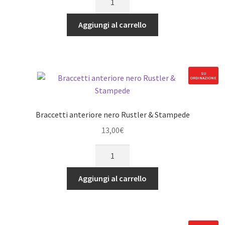
anteriore
nero
Aggiungi al carrello
RPM
AE
Pro2
SC10,
SU
ORDINAZIONE
Trophy
Rat
quantità
Braccetti anteriore nero Rustler & Stampede
13,00
€
Braccetti
anteriore
nero
Aggiungi al carrello
Rustler
&
Stampede