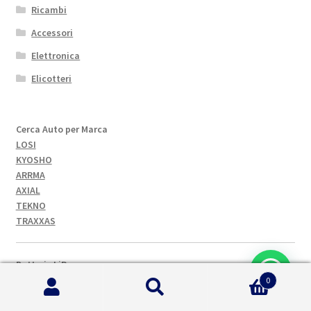
Ricambi
Accessori
Elettronica
Elicotteri
Cerca Auto per Marca
LOSI
KYOSHO
ARRMA
AXIAL
TEKNO
TRAXXAS
Batterie LiPo
2 Celle
0
3 Celle
Cerca:
Cerca
4 Celle