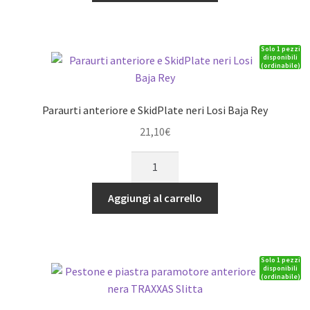
1/10
Slash
Solo 1 pezzi
2&4WD,
disponibili
(ordinabile)
Rally
(telaio
LCG)
Paraurti anteriore e SkidPlate neri Losi Baja Rey
quantità
21,10
€
Paraurti
anteriore
e
Aggiungi al carrello
SkidPlate
neri
Losi
Solo 1 pezzi
Baja
disponibili
(ordinabile)
Rey
quantità