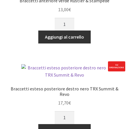
Braccetti anteriore verde Rustler & Stampede
Lasernut
13,00
€
quantità
Braccetti
anteriore
verde
Aggiungi al carrello
Rustler
&
Stampede
quantità
SU
ORDINAZIONE
Braccetti esteso posteriore destro nero TRX Summit &
Revo
17,70
€
Braccetti
esteso
posteriore