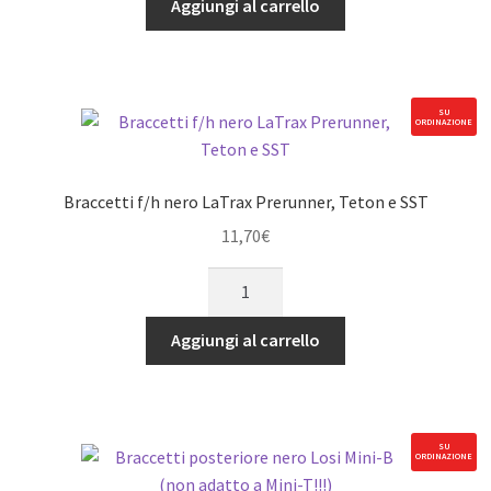
Aggiungi al carrello
destro
nero
TRX
Summit
SU
ORDINAZIONE
&
Revo
quantità
Braccetti f/h nero LaTrax Prerunner, Teton e SST
11,70
€
Braccetti
f/h
nero
Aggiungi al carrello
LaTrax
Prerunner,
Teton
e
SU
ORDINAZIONE
SST