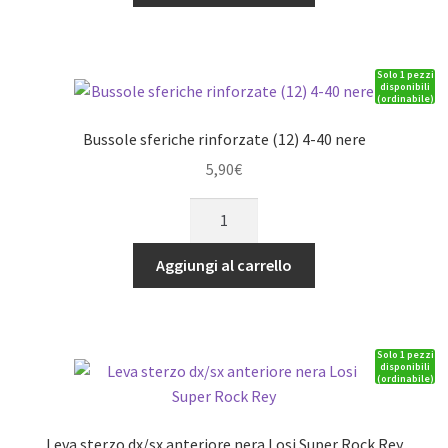
Associated
MT8
quantità
Solo 1 pezzi
disponibili
(ordinabile)
Bussole sferiche rinforzate (12) 4-40 nere
5,90
€
Bussole
sferiche
rinforzate
Aggiungi al carrello
(12)
4-
40
Solo 1 pezzi
nere
disponibili
(ordinabile)
quantità
Leva sterzo dx/sx anteriore nera Losi Super Rock Rey