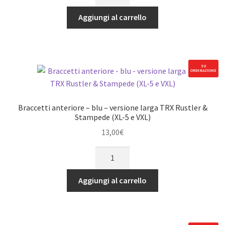
ammortizzatori
anteriori
Aggiungi al carrello
nera
TRX
Rustler
4x4
SU
ORDINAZIONE
e
Hoss
4x4
Braccetti anteriore – blu – versione larga TRX Rustler &
quantità
Stampede (XL-5 e VXL)
13,00
€
Braccetti
anteriore
-
Aggiungi al carrello
blu
-
versione