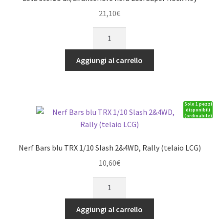
21,10
€
Leva
sterzo
dx/sx
Aggiungi al carrello
anteriore
nera
Losi
Solo 1 pezzi
Super
disponibili
(ordinabile)
Rock
Rey
quantità
Nerf Bars blu TRX 1/10 Slash 2&4WD, Rally (telaio LCG)
10,60
€
Nerf
Bars
blu
Aggiungi al carrello
TRX