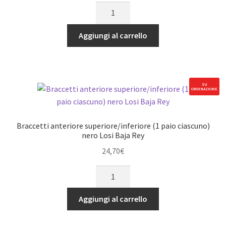
Braccetti
anteriore
rosso
Aggiungi al carrello
Rustler
&
Stampede
quantità
SU
ORDINAZIONE
Braccetti anteriore superiore/inferiore (1 paio ciascuno)
nero Losi Baja Rey
24,70
€
Braccetti
anteriore
superiore/inferiore
Aggiungi al carrello
(1
paio