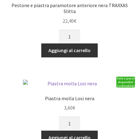
Pestone e piastra paramotore anteriore nera TRAXXAS
Slitta
22,40
€
Pestone
e
piastra
Aggiungi al carrello
paramotore
anteriore
nera
Solo 1 pezzi
TRAXXAS
disponibili
(ordinabile)
Slitta
quantità
Piastra molla Losi nera
3,60
€
Piastra
molla
Losi
Aggiungi al carrello