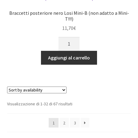
quantità
Braccetti posteriore nero Losi Mini-B (non adatto a Mini-
T!!!)
11,70
€
Braccetti
posteriore
nero
Aggiungi al carrello
Losi
Mini-
B
(non
adatto
a
Visualizzazione di 1-32 di 67 risultati
Mini-
T!!!)
1
2
3
quantità