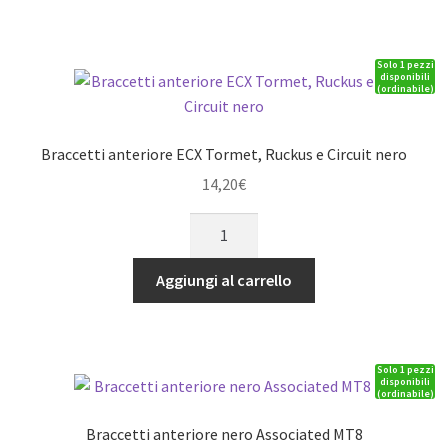
&
Stampede
Solo 1 pezzi
quantità
disponibili
(ordinabile)
Braccetti anteriore ECX Tormet, Ruckus e Circuit nero
14,20
€
Braccetti
anteriore
ECX
Aggiungi al carrello
Tormet,
Ruckus
e
Solo 1 pezzi
Circuit
disponibili
(ordinabile)
nero
quantità
Braccetti anteriore nero Associated MT8