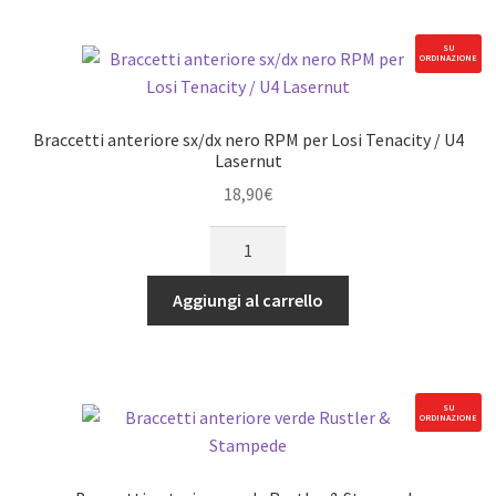
ciascuno)
nero
SU
ORDINAZIONE
Losi
Baja
Rey
Braccetti anteriore sx/dx nero RPM per Losi Tenacity / U4
quantità
Lasernut
18,90
€
Braccetti
anteriore
sx/dx
Aggiungi al carrello
nero
RPM
per
Losi
SU
ORDINAZIONE
Tenacity
/
U4