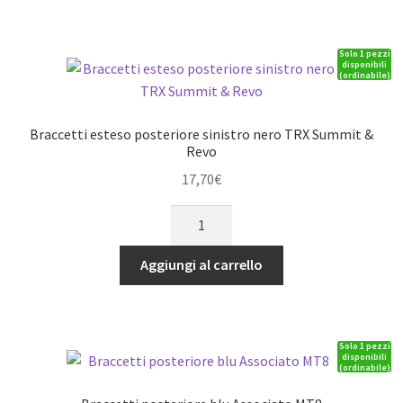
blu
TRX
Solo 1 pezzi
Summit
disponibili
(ordinabile)
&
Revo
quantità
Braccetti esteso posteriore sinistro nero TRX Summit &
Revo
17,70
€
Braccetti
esteso
posteriore
Aggiungi al carrello
sinistro
nero
TRX
Solo 1 pezzi
Summit
disponibili
(ordinabile)
&
Revo