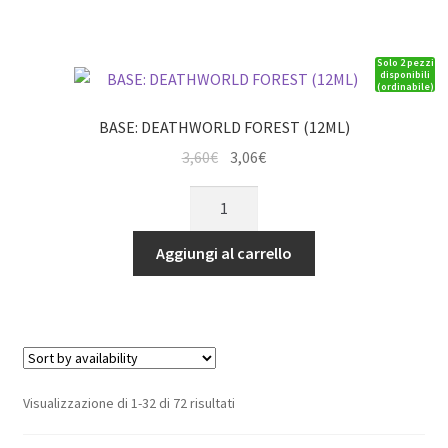
PACK)
quantità
Solo 2 pezzi
disponibili
(ordinabile)
BASE: DEATHWORLD FOREST (12ML)
Il
Il
3,60
€
3,06
€
prezzo
prezzo
BASE:
originale
attuale
DEATHWORLD
era:
è:
FOREST
Aggiungi al carrello
3,60€.
3,06€.
(12ML)
quantità
Visualizzazione di 1-32 di 72 risultati