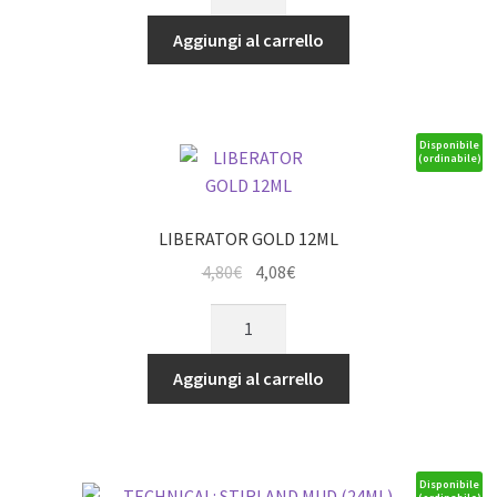
BESTIGOR
era:
è:
FLESH
Aggiungi al carrello
3,60€.
3,06€.
(12ML)
quantità
Disponibile
(ordinabile)
LIBERATOR GOLD 12ML
Il
Il
4,80
€
4,08
€
prezzo
prezzo
LIBERATOR
originale
attuale
GOLD
era:
è:
12ML
Aggiungi al carrello
4,80€.
4,08€.
quantità
Disponibile