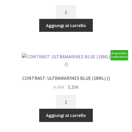
prezzo
prezzo
CONTRAST:
originale
attuale
SPACE
era:
è:
WOLVES
Aggiungi al carrello
6,30€.
5,35€.
GREY
quantità
Disponibile
(ordinabile)
CONTRAST: ULTRAMARINES BLUE (18ML) ()
Il
Il
6,30
€
5,35
€
prezzo
prezzo
CONTRAST:
originale
attuale
ULTRAMARINES
era:
è:
BLUE
Aggiungi al carrello
6,30€.
5,35€.
(18ML)
()