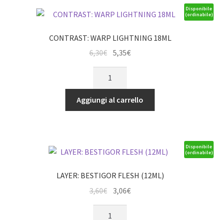
Disponibile
(ordinabile)
CONTRAST: WARP LIGHTNING 18ML
Il
Il
6,30
€
5,35
€
prezzo
prezzo
CONTRAST:
originale
attuale
WARP
era:
è:
LIGHTNING
Aggiungi al carrello
6,30€.
5,35€.
18ML
quantità
Disponibile
(ordinabile)
LAYER: BESTIGOR FLESH (12ML)
Il
Il
3,60
€
3,06
€
prezzo
prezzo
LAYER:
originale
attuale