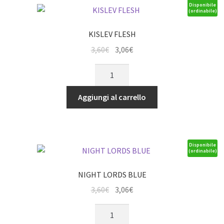
Disponibile
(ordinabile)
KISLEV FLESH
Il
Il
3,60
€
3,06
€
prezzo
prezzo
KISLEV
originale
attuale
FLESH
era:
è:
quantità
Aggiungi al carrello
3,60€.
3,06€.
Disponibile
(ordinabile)
NIGHT LORDS BLUE
Il
Il
3,60
€
3,06
€
prezzo
prezzo
NIGHT
originale
attuale
LORDS