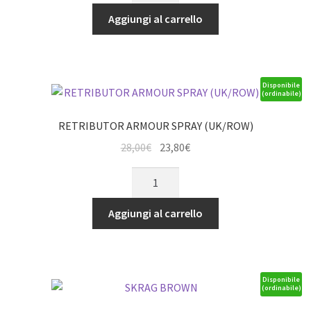
era:
è:
BLUE
Aggiungi al carrello
3,60€.
3,06€.
quantità
Disponibile
(ordinabile)
RETRIBUTOR ARMOUR SPRAY (UK/ROW)
Il
Il
28,00
€
23,80
€
prezzo
prezzo
RETRIBUTOR
originale
attuale
ARMOUR
era:
è:
SPRAY
Aggiungi al carrello
28,00€.
23,80€.
(UK/ROW)
quantità
Disponibile
(ordinabile)