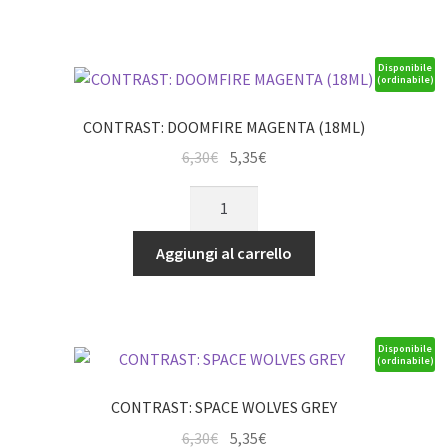
Disponibile
(ordinabile)
CONTRAST: DOOMFIRE MAGENTA (18ML)
Il
Il
6,30
€
5,35
€
prezzo
prezzo
CONTRAST:
originale
attuale
DOOMFIRE
era:
è:
MAGENTA
Aggiungi al carrello
6,30€.
5,35€.
(18ML)
quantità
Disponibile
(ordinabile)
CONTRAST: SPACE WOLVES GREY
Il
Il
6,30
€
5,35
€