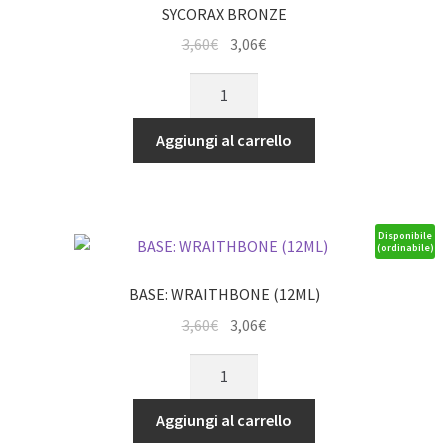
SYCORAX BRONZE
Il
Il
3,60
€
3,06
€
prezzo
prezzo
SYCORAX
originale
attuale
BRONZE
era:
è:
quantità
Aggiungi al carrello
3,60€.
3,06€.
Disponibile
(ordinabile)
BASE: WRAITHBONE (12ML)
Il
Il
3,60
€
3,06
€
prezzo
prezzo
BASE:
originale
attuale
WRAITHBONE
era:
è:
(12ML)
Aggiungi al carrello
3,60€.
3,06€.
quantità