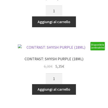
prezzo
prezzo
CONTRAST:
originale
attuale
FYRESLAYER
era:
è:
FLESH
Aggiungi al carrello
6,30€.
5,35€.
(18ML)
quantità
Disponibile
(ordinabile)
CONTRAST: SHYISH PURPLE (18ML)
Il
Il
6,30
€
5,35
€
prezzo
prezzo
CONTRAST:
originale
attuale
SHYISH
era:
è:
PURPLE
Aggiungi al carrello
6,30€.
5,35€.
(18ML)
quantità