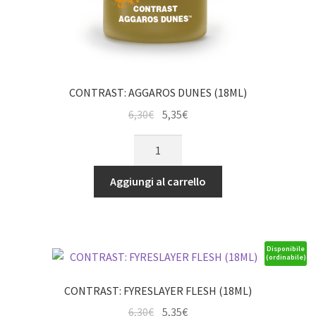
CONTRAST: AGGAROS DUNES (18ML)
Il
Il
6,30
€
5,35
€
prezzo
prezzo
CONTRAST:
originale
attuale
AGGAROS
era:
è:
DUNES
Aggiungi al carrello
6,30€.
5,35€.
(18ML)
quantità
Disponibile
(ordinabile)
CONTRAST: FYRESLAYER FLESH (18ML)
Il
Il
6,30
€
5,35
€