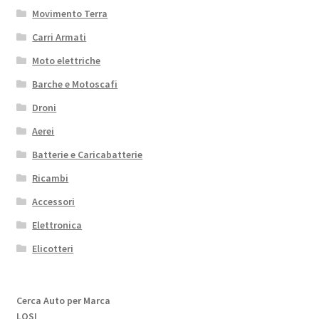
Movimento Terra
Carri Armati
Moto elettriche
Barche e Motoscafi
Droni
Aerei
Batterie e Caricabatterie
Ricambi
Accessori
Elettronica
Elicotteri
Cerca Auto per Marca
LOSI