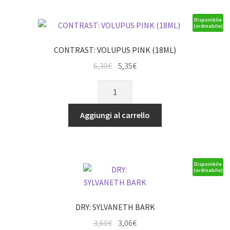
quantità
Disponibile
(ordinabile)
CONTRAST: VOLUPUS PINK (18ML)
Il
Il
6,30
€
5,35
€
prezzo
prezzo
CONTRAST:
originale
attuale
VOLUPUS
era:
è:
PINK
Aggiungi al carrello
6,30€.
5,35€.
(18ML)
quantità
Disponibile
(ordinabile)
DRY: SYLVANETH BARK
Il
Il
3,60
€
3,06
€