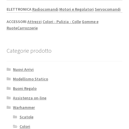
ELETTRONICA
Radiocomandi
Motori e Regolatori
Servocomandi
ACCESSORI
Attrezzi
Colori - Pulizia - Colle
Gomme e
Ruote
Carrozzerie
Categorie prodotto
Nuovi Arrivi
Modellismo Statico
Buoni Regalo
Assistenza on-line
Warhammer
Scatole
Colori