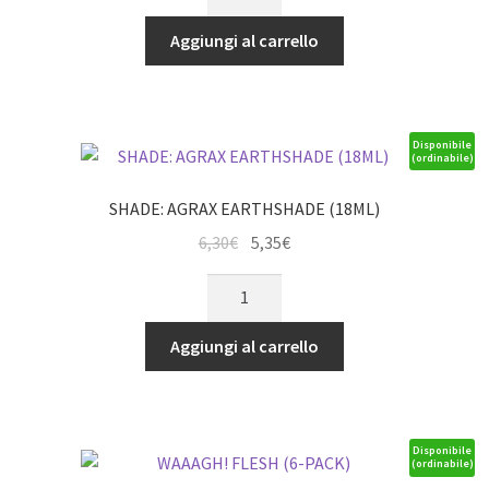
BLUE
era:
è:
(12ML)
Aggiungi al carrello
3,60€.
3,06€.
(6-
PACK)
quantità
Disponibile
(ordinabile)
SHADE: AGRAX EARTHSHADE (18ML)
Il
Il
6,30
€
5,35
€
prezzo
prezzo
SHADE:
originale
attuale
AGRAX
era:
è:
EARTHSHADE
Aggiungi al carrello
6,30€.
5,35€.
(18ML)
quantità
Disponibile
(ordinabile)