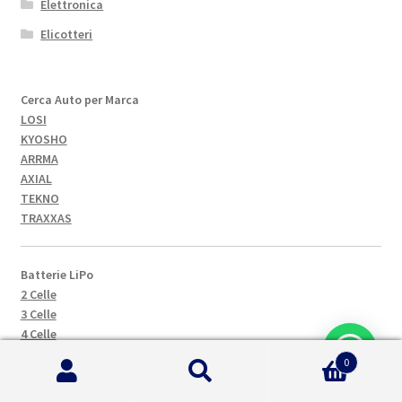
Elettronica
Elicotteri
Cerca Auto per Marca
LOSI
KYOSHO
ARRMA
AXIAL
TEKNO
TRAXXAS
Batterie LiPo
2 Celle
3 Celle
4 Celle
5 Celle
0
6 Celle
Cerca:
Cerca