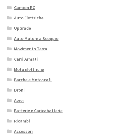
Camion RC
Auto Elettriche
UpGrade
Auto Motore a Scoppio
Movimento Terra
Carri Armati
Moto elettriche
Barche e Motoscafi
Droni
Aerei
Batterie e Caricabatterie
Ricambi
Accessori