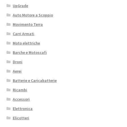
UpGrade
Auto Motore a Scoppio
Movimento Terra
Carri Armati
Moto elettriche
Barche e Motoscafi
Droni
Aerei
Batterie e Caricabatterie
Ricambi
Accessori
Elettronica
Elicotteri