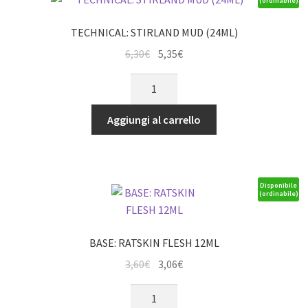
(ordinabile)
TECHNICAL: STIRLAND MUD (24ML)
Il
Il
6,30
€
5,35
€
prezzo
prezzo
TECHNICAL:
originale
attuale
STIRLAND
era:
è:
MUD
Aggiungi al carrello
6,30€.
5,35€.
(24ML)
quantità
Disponibile
(ordinabile)
BASE: RATSKIN FLESH 12ML
Il
Il
3,60
€
3,06
€
prezzo
prezzo
BASE:
originale
attuale