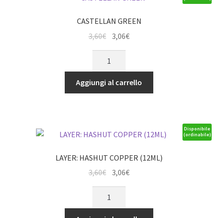
CASTELLAN GREEN
Il
Il
3,60
€
3,06
€
prezzo
prezzo
CASTELLAN
originale
attuale
GREEN
era:
è:
quantità
Aggiungi al carrello
3,60€.
3,06€.
Disponibile
(ordinabile)
LAYER: HASHUT COPPER (12ML)
Il
Il
3,60
€
3,06
€
prezzo
prezzo
LAYER:
originale
attuale
HASHUT
era:
è:
COPPER