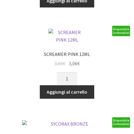
Aggiungi al carrello
3,60€.
3,06€.
(12ML)
quantità
Disponibile
(ordinabile)
SCREAMER PINK 12ML
Il
Il
3,60
€
3,06
€
prezzo
prezzo
SCREAMER
originale
attuale
PINK
era:
è:
12ML
Aggiungi al carrello
3,60€.
3,06€.
quantità
Disponibile
(ordinabile)