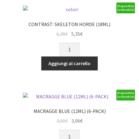
Disponibile
(ordinabile)
CONTRAST: SKELETON HORDE (18ML)
Il
Il
6,30
€
5,35
€
prezzo
prezzo
CONTRAST:
originale
attuale
SKELETON
era:
è:
HORDE
Aggiungi al carrello
6,30€.
5,35€.
(18ML)
quantità
Disponibile
(ordinabile)
MACRAGGE BLUE (12ML) (6-PACK)
Il
Il
3,60
€
3,06
€
prezzo
prezzo
MACRAGGE
originale
attuale