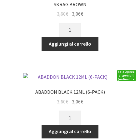
SKRAG BROWN
Il
Il
3,60
€
3,06
€
prezzo
prezzo
SKRAG
originale
attuale
BROWN
era:
è:
quantità
Aggiungi al carrello
3,60€.
3,06€.
Solo 2 pezzi
disponibili
(ordinabile)
ABADDON BLACK 12ML (6-PACK)
Il
Il
3,60
€
3,06
€
prezzo
prezzo
ABADDON
originale
attuale
BLACK
era:
è:
12ML
Aggiungi al carrello
3,60€.
3,06€.
(6-