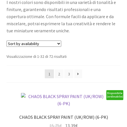
I nostri colori sono disponibili in una varietà di tonalità e
finiture, garantendo risultati professionali e una
copertura ottimale. Con formule facili da applicare e da
miscelare, potrai esprimere la tua creatività e rendere le
tue miniature veramente uniche.
Visualizzazione di 1-32 di 72 risultati
1
2
3
Disponibile
(ordinabile)
CHAOS BLACK SPRAY PAINT (UK/ROW) (6-PK)
Il
Il
15,75
€
13,39
€