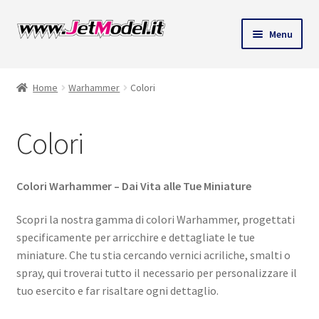
Vai
Vai
Menu
alla
al
ndi
navigazione
contenuto
Home
Warhammer
Colori
u
Colori
Colori Warhammer – Dai Vita alle Tue Miniature
Scopri la nostra gamma di colori Warhammer, progettati
specificamente per arricchire e dettagliate le tue
miniature. Che tu stia cercando vernici acriliche, smalti o
spray, qui troverai tutto il necessario per personalizzare il
tuo esercito e far risaltare ogni dettaglio.