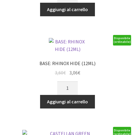
RATSKIN
era:
è:
FLESH
Aggiungi al carrello
3,60€.
3,06€.
12ML
quantità
Disponibile
(ordinabile)
BASE: RHINOX HIDE (12ML)
Il
Il
3,60
€
3,06
€
prezzo
prezzo
BASE:
originale
attuale
RHINOX
era:
è:
HIDE
Aggiungi al carrello
3,60€.
3,06€.
(12ML)
quantità
Disponibile
(ordinabile)