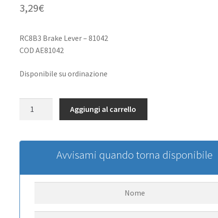
3,29
€
RC8B3 Brake Lever – 81042
COD AE81042
Disponibile su ordinazione
Team
Aggiungi al carrello
Associated
RC8B3
Brake
Lever
Avvisami quando torna disponibile
quantità