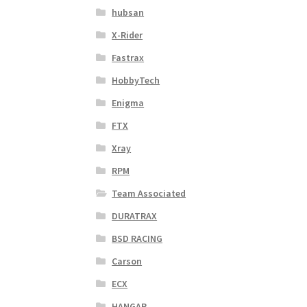
hubsan
X-Rider
Fastrax
HobbyTech
Enigma
FTX
Xray
RPM
Team Associated
DURATRAX
BSD RACING
Carson
ECX
HANGAR