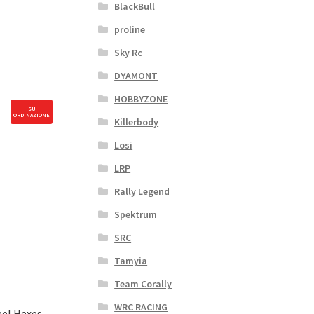
BlackBull
proline
Sky Rc
DYAMONT
HOBBYZONE
SU
ORDINAZIONE
Killerbody
Losi
LRP
Rally Legend
Spektrum
SRC
Tamyia
Team Corally
WRC RACING
el Hexes,