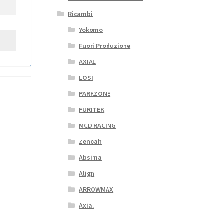
Ricambi
Yokomo
Fuori Produzione
AXIAL
LOSI
PARKZONE
FURITEK
MCD RACING
Zenoah
Absima
Align
ARROWMAX
Axial