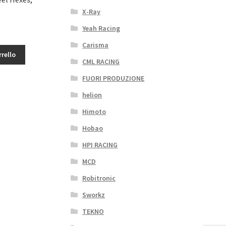
X-Ray
Yeah Racing
Carisma
rrello
CML RACING
FUORI PRODUZIONE
helion
Himoto
Hobao
HPI RACING
MCD
Robitronic
Sworkz
TEKNO