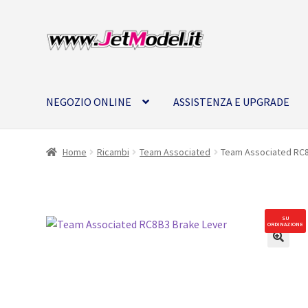
Vai
Vai
alla
al
navigazione
contenuto
NEGOZIO ONLINE
ASSISTENZA E UPGRADE
Home
Ricambi
Team Associated
Team Associated RC8
SU
ORDINAZIONE
🔍