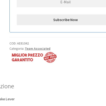
COD:
AE81042
Categoria:
Team Associated
izione
ake Lever