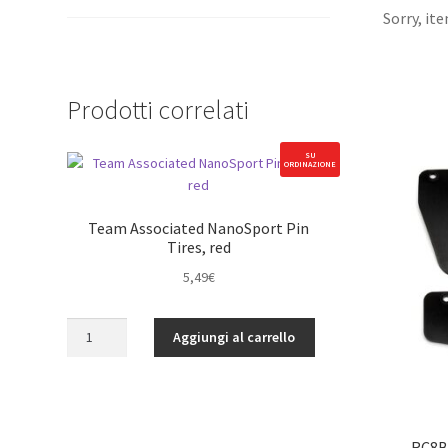
Sorry, it
Prodotti correlati
SU
ORDINAZIONE
Team Associated NanoSport Pin
Tires, red
5,49
€
Team
Aggiungi al carrello
Associated
NanoSport
Pin
Tires,
red
RC8B