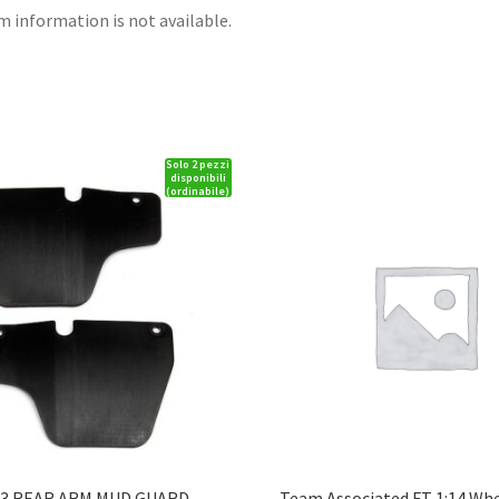
em information is not available.
Solo 2 pezzi
disponibili
(ordinabile)
3 REAR ARM MUD GUARD
Team Associated FT 1:14 Whe