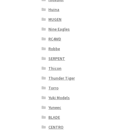
Huina
MUGEN
Nine Eagles
RC4WD
Robbe
SERPENT
Thicon
Thunder Tiger
Torro
Yuki Models
Yuneec
BLADE
CENTRO