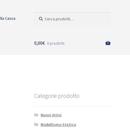
Cerca:
Cerca
alla Cassa
0,00
€
0 prodotti
Categorie prodotto
Nuovi Arrivi
Modellismo Statico