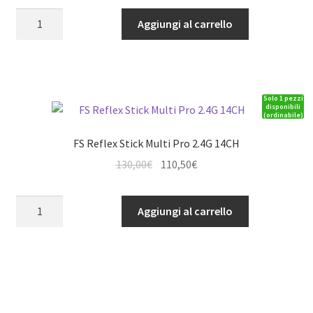
originale
attuale
TX
Aggiungi al carrello
era:
è:
4PM
325,00€.
276,25€.
PLUS-
R304SB
X
Solo 1 pezzi
2
disponibili
(ordinabile)
quantità
FS Reflex Stick Multi Pro 2.4G 14CH
Il
Il
130,00
€
110,50
€
prezzo
prezzo
originale
attuale
FS
Aggiungi al carrello
era:
è:
Reflex
130,00€.
110,50€.
Stick
Multi
Pro
2.4G
14CH