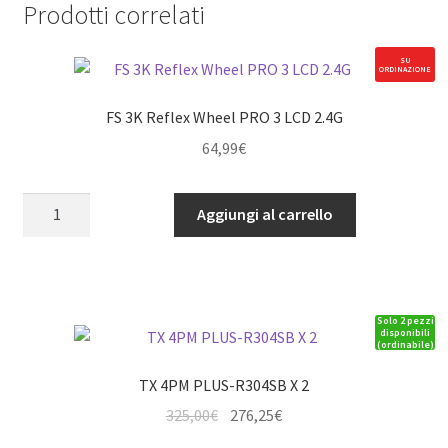
Prodotti correlati
SU
ORDINAZIONE
FS 3K Reflex Wheel PRO 3 LCD 2.4G
64,99
€
FS
Aggiungi al carrello
3K
Reflex
Wheel
PRO
Solo 2 pezzi
3
disponibili
(ordinabile)
LCD
2.4G
TX 4PM PLUS-R304SB X 2
quantità
Il
Il
325,00
€
276,25
€
prezzo
prezzo