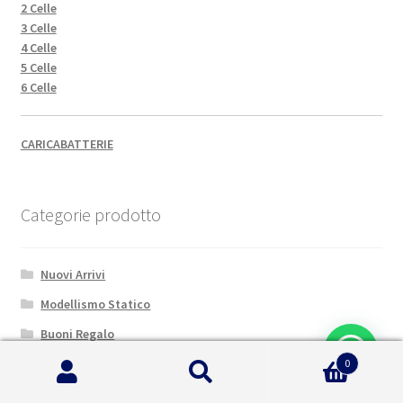
2 Celle
3 Celle
4 Celle
5 Celle
6 Celle
CARICABATTERIE
Categorie prodotto
Nuovi Arrivi
Modellismo Statico
Buoni Regalo
Assistenza on-line
0
Cerca:
Cerca
Warhammer