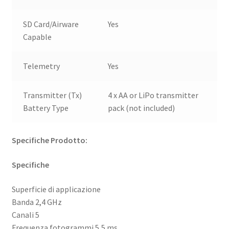
SD Card/Airware
Yes
Capable
Telemetry
Yes
Transmitter (Tx)
4 x AA or LiPo transmitter
Battery Type
pack (not included)
Specifiche Prodotto:
Specifiche
Superficie di applicazione
Banda 2,4 GHz
Canali 5
Frequenza fotogrammi 5,5 ms