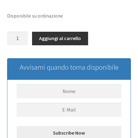
Disponibile su ordinazione
DX5
Aggiungi al carrello
Pro
5-
Channel
DSMR
Avvisami quando torna disponibile
Transmitter
Only
quantità