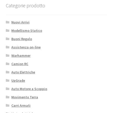
quantità
Categorie prodotto
Nuovi Arrivi
Modellismo Statico
Buoni Regalo
Assistenza on-line
Warhammer
Camion RC
Auto Elettriche
UpGrade
Auto Motore a Scoppio
Movimento Terra
Carri Armati