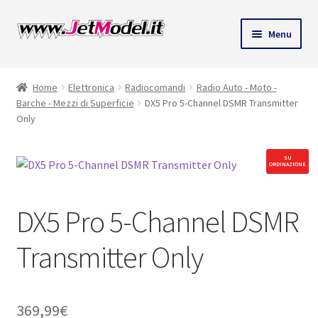
Vai
Vai
Menu
alla
al
ndi
navigazione
contenuto
Home
Elettronica
Radiocomandi
Radio Auto - Moto -
u
Barche - Mezzi di Superficie
DX5 Pro 5-Channel DSMR Transmitter
Only
SU
ORDINAZIONE
DX5 Pro 5-Channel DSMR
Transmitter Only
369,99
€