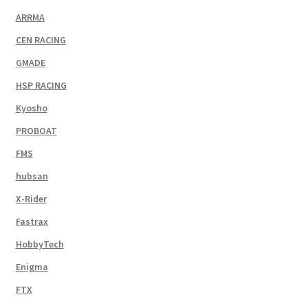
ARRMA
CEN RACING
GMADE
HSP RACING
Kyosho
PROBOAT
FMS
hubsan
X-Rider
Fastrax
HobbyTech
Enigma
FTX