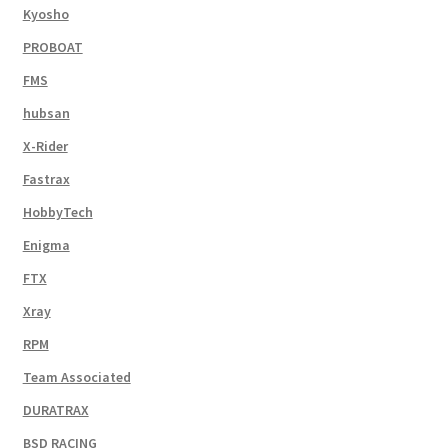
Kyosho
PROBOAT
FMS
hubsan
X-Rider
Fastrax
HobbyTech
Enigma
FTX
Xray
RPM
Team Associated
DURATRAX
BSD RACING