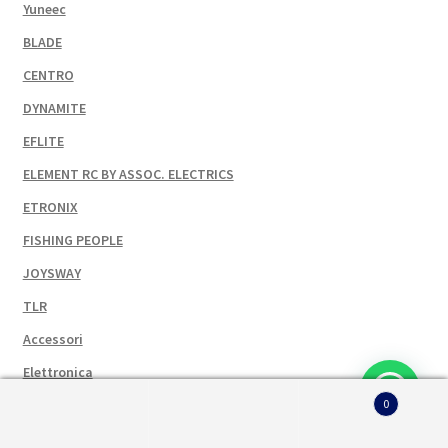
Yuneec
BLADE
CENTRO
DYNAMITE
EFLITE
ELEMENT RC BY ASSOC. ELECTRICS
ETRONIX
FISHING PEOPLE
JOYSWAY
TLR
Accessori
Elettronica
0
Elicotteri
Cerca:
Cerca