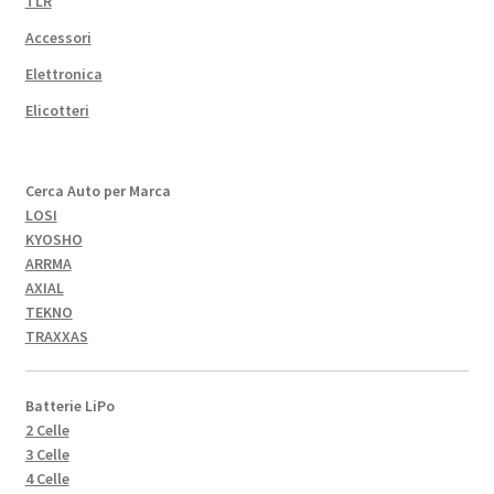
TLR
Accessori
Elettronica
Elicotteri
Cerca Auto per Marca
LOSI
KYOSHO
ARRMA
AXIAL
TEKNO
TRAXXAS
Batterie LiPo
2 Celle
3 Celle
4 Celle