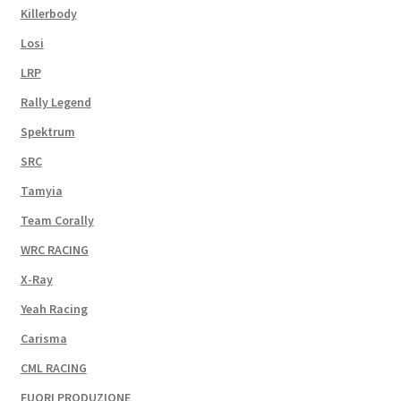
Killerbody
Losi
LRP
Rally Legend
Spektrum
SRC
Tamyia
Team Corally
WRC RACING
X-Ray
Yeah Racing
Carisma
CML RACING
FUORI PRODUZIONE