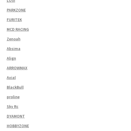
LOSI
PARKZONE
FURITEK
MCD RACING
Zenoah
Absima
Align
ARROWMAX
Axial
BlackBull
proline
Sky Rc
DYAMONT
HOBBYZONE