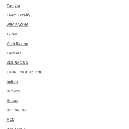
Tamyia
Team Corally
WRC RACING
X-Ray
Yeah Racing
Carisma
CML RACING
FUORI PRODUZIONE
helion
Himoto
Hobao
HPI RACING
MCD