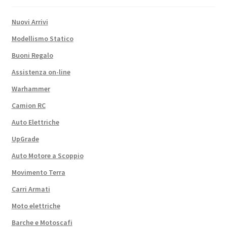
Nuovi Arrivi
Modellismo Statico
Buoni Regalo
Assistenza on-line
Warhammer
Camion RC
Auto Elettriche
UpGrade
Auto Motore a Scoppio
Movimento Terra
Carri Armati
Moto elettriche
Barche e Motoscafi