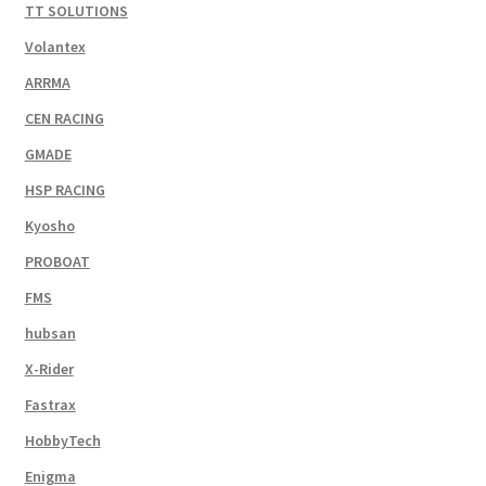
TT SOLUTIONS
Volantex
ARRMA
CEN RACING
GMADE
HSP RACING
Kyosho
PROBOAT
FMS
hubsan
X-Rider
Fastrax
HobbyTech
Enigma