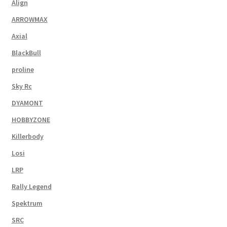
Align
ARROWMAX
Axial
BlackBull
proline
Sky Rc
DYAMONT
HOBBYZONE
Killerbody
Losi
LRP
Rally Legend
Spektrum
SRC