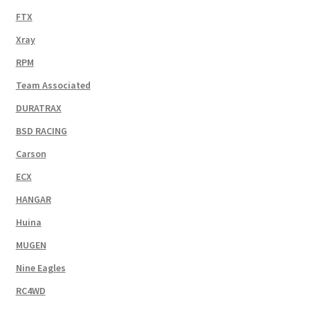
FTX
Xray
RPM
Team Associated
DURATRAX
BSD RACING
Carson
ECX
HANGAR
Huina
MUGEN
Nine Eagles
RC4WD