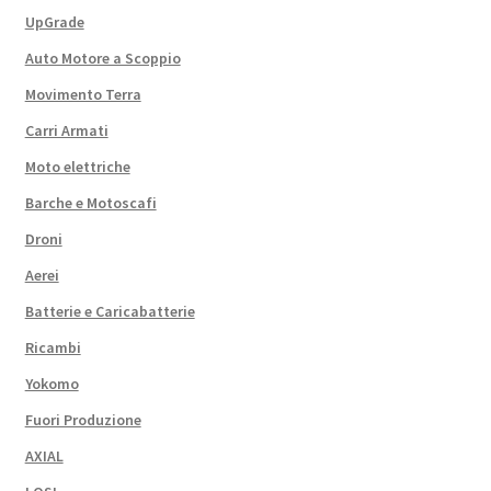
UpGrade
Auto Motore a Scoppio
Movimento Terra
Carri Armati
Moto elettriche
Barche e Motoscafi
Droni
Aerei
Batterie e Caricabatterie
Ricambi
Yokomo
Fuori Produzione
AXIAL