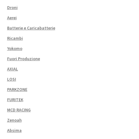
Droni
Aerei
Batterie e Caricabatterie
Ricambi
Yokomo
Fuori Produzione
AXIAL
LOSI
PARKZONE
FURITEK
MCD RACING
Zenoah
Absima