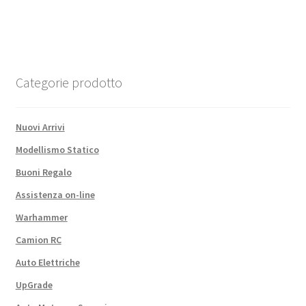
Brushless
Smart
ESC
2S-
4S:
Categorie prodotto
IC3
quantità
Nuovi Arrivi
Modellismo Statico
Buoni Regalo
Assistenza on-line
Warhammer
Camion RC
Auto Elettriche
UpGrade