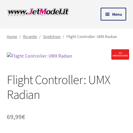
Vai
Vai
Menu
alla
al
navigazione
contenuto
Home
/
Ricambi
/
Spektrum
/
Flight Controller: UMX Radian
SU
ORDINAZIONE
Flight Controller: UMX
Radian
69,99
€