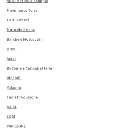
Auto Motore a Scoppio
Movimento Terra
Carri Armati
Moto elettriche
Barche e Motoscafi
Droni
Aerei
Batterie e Caricabatterie
Ricambi
Yokomo
Fuori Produzione
AXIAL
LOSI
PARKZONE