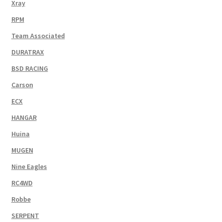
Xray
RPM
Team Associated
DURATRAX
BSD RACING
Carson
ECX
HANGAR
Huina
MUGEN
Nine Eagles
RC4WD
Robbe
SERPENT