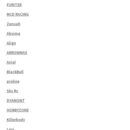
FURITEK
MCD RACING
Zenoah
Absima
Align
ARROWMAX
Axial
BlackBull
proline
Sky Rc
DYAMONT
HOBBYZONE
Killerbody
Losi