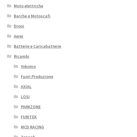
Moto elettriche
Barche e Motoscafi
Droni
Aerei
Batterie e Caricabatterie
Ricambi
Yokomo
Fuori Produzione
AXIAL
LOSI
PARKZONE
FURITEK
MCD RACING
Zenoah