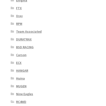
Enigma
FTX
Xray
RPM
Team Associated
DURATRAX
BSD RACING
Carson
ECX
HANGAR
Huina
MUGEN
Nine Eagles
RC4WD