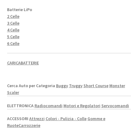
Batterie LiPo
2 Celle
3 Celle
4 Celle
5 Celle
6 Celle
CARICABATTERIE
Cerca Auto per Categoria
Buggy
Truggy
Short Course
Monster
Scaler
ELETTRONICA
Radiocomandi
Motori e Regolatori
Servocomandi
ACCESSORI
Attrezzi
Colori - Pulizia - Colle
Gomme e
Ruote
Carrozzerie