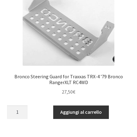
Bronco
Ranger
RC4WD
/
XLT
(Black)
quantità
Bronco Steering Guard for Traxxas TRX-4 ’79 Bronco
RangerXLT RC4WD
27,50
€
Bronco
Aggiungi al carrello
Steering
Guard
for