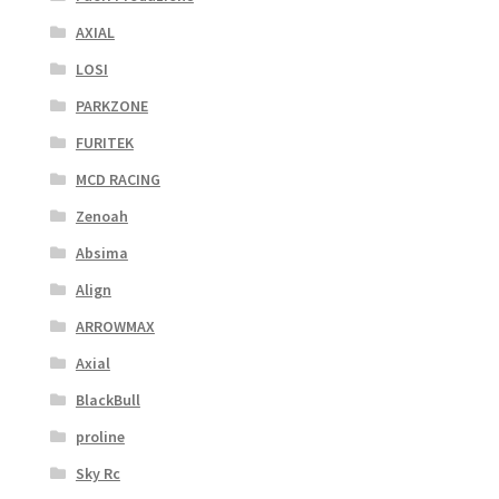
AXIAL
LOSI
PARKZONE
FURITEK
MCD RACING
Zenoah
Absima
Align
ARROWMAX
Axial
BlackBull
proline
Sky Rc