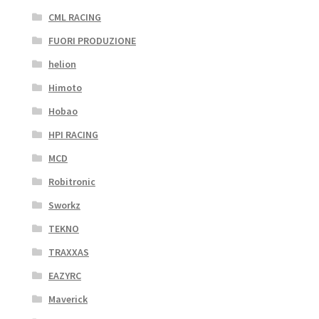
CML RACING
FUORI PRODUZIONE
helion
Himoto
Hobao
HPI RACING
MCD
Robitronic
Sworkz
TEKNO
TRAXXAS
EAZYRC
Maverick