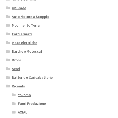
UpGrade
Auto Motore a Scoppio
Movimento Terra
Carri Armati
Moto elettriche
Barche e Motoscafi
Droni
Aerei
Batterie e Caricabatterie
Ricambi
Yokomo
Fuori Produzione
AXIAL