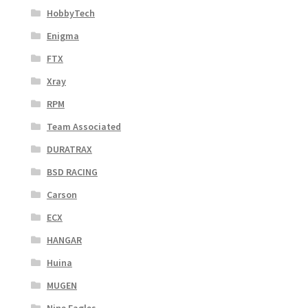
HobbyTech
Enigma
FTX
Xray
RPM
Team Associated
DURATRAX
BSD RACING
Carson
ECX
HANGAR
Huina
MUGEN
Nine Eagles