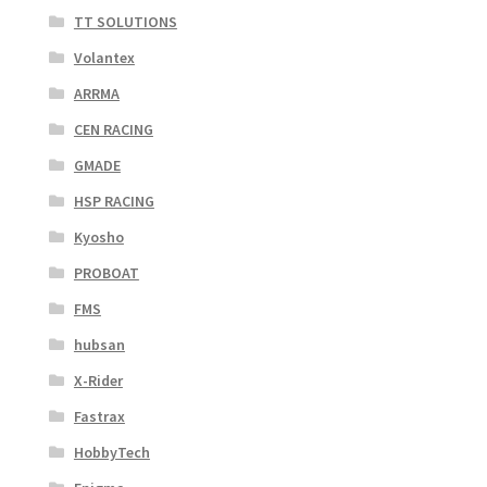
TT SOLUTIONS
Volantex
ARRMA
CEN RACING
GMADE
HSP RACING
Kyosho
PROBOAT
FMS
hubsan
X-Rider
Fastrax
HobbyTech