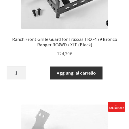
Ranch Front Grille Guard for Traxxas TRX-4 79 Bronco
Ranger RC4WD / XLT (Black)
124,30
€
Ranch
Aggiungi al carrello
Front
Grille
Guard
for
Traxxas
SU
ORDINAZIONE
TRX-
4
79