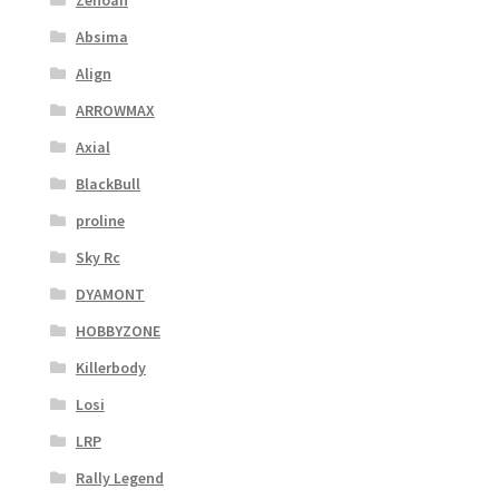
Absima
Align
ARROWMAX
Axial
BlackBull
proline
Sky Rc
DYAMONT
HOBBYZONE
Killerbody
Losi
LRP
Rally Legend