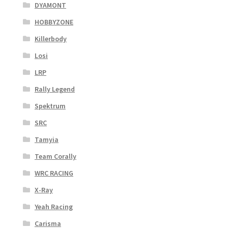
DYAMONT
HOBBYZONE
Killerbody
Losi
LRP
Rally Legend
Spektrum
SRC
Tamyia
Team Corally
WRC RACING
X-Ray
Yeah Racing
Carisma