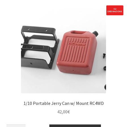
Traxxas
TRX-
SU
ORDINAZIONE
4
'79
Bronco
RangerXLT
RC4WD
quantità
1/10 Portable Jerry Can w/ Mount RC4WD
42,00
€