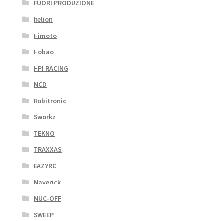
FUORI PRODUZIONE
helion
Himoto
Hobao
HPI RACING
MCD
Robitronic
Sworkz
TEKNO
TRAXXAS
EAZYRC
Maverick
MUC-OFF
SWEEP