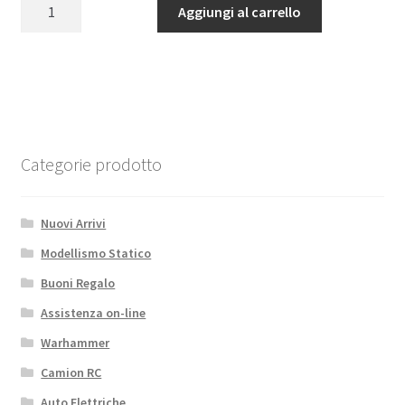
1/10
Aggiungi al carrello
Portable
Jerry
Can
w/
Mount
RC4WD
quantità
Categorie prodotto
Nuovi Arrivi
Modellismo Statico
Buoni Regalo
Assistenza on-line
Warhammer
Camion RC
Auto Elettriche