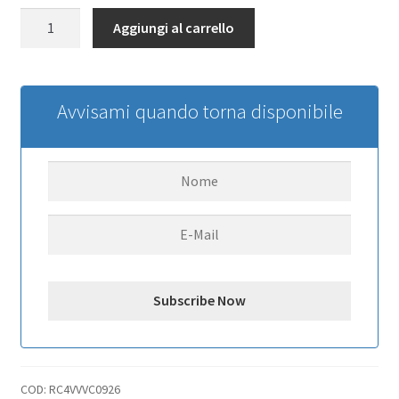
Guardian
Aggiungi al carrello
Steel
Front
Winch
Bumper
Avvisami quando torna disponibile
w/
IPF
Lights
(Black)
RC4WD
for
Axial
1/10
SCX10
II
UMG10
quantità
COD:
RC4VVVC0926