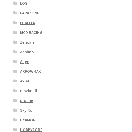
LOSI
PARKZONE
FURITEK
MCD RACING
Zenoah
Absima
Align
ARROWMAX
Axial
BlackBull
proline
Sky Rc
DYAMONT
HOBBYZONE