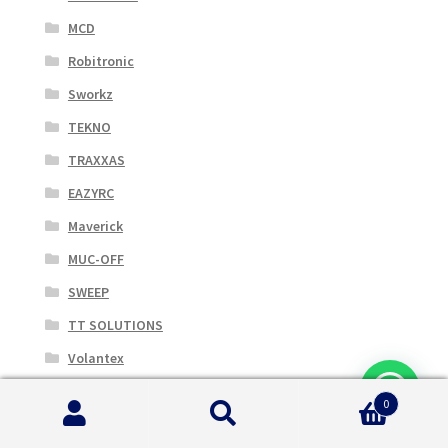
MCD
Robitronic
Sworkz
TEKNO
TRAXXAS
EAZYRC
Maverick
MUC-OFF
SWEEP
TT SOLUTIONS
Volantex
ARRMA
0
CEN RACING
Cerca:
Cerca