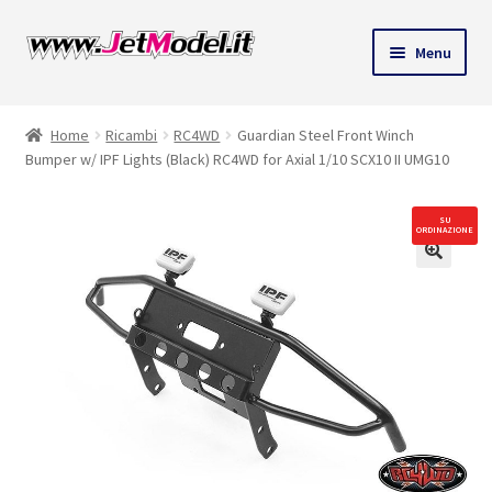
Vai
Vai
Menu
alla
al
ndi
navigazione
contenuto
Home
Ricambi
RC4WD
Guardian Steel Front Winch
u
Bumper w/ IPF Lights (Black) RC4WD for Axial 1/10 SCX10 II UMG10
SU
ORDINAZIONE