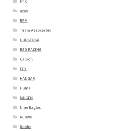
FTX
Xray
RPM
Team Associated
DURATRAX
BSD RACING
Carson
ECX
HANGAR
Huina
MUGEN
Nine Eagles
RC4WD
Robbe