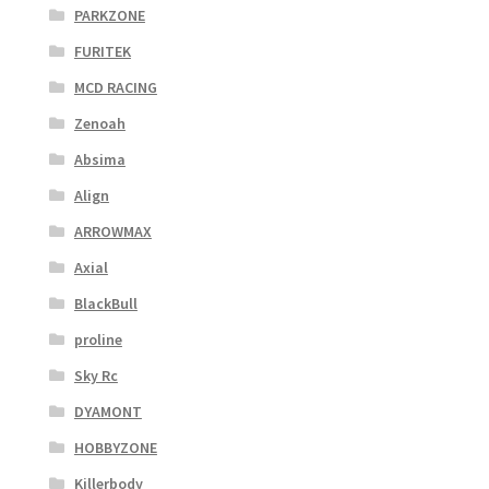
PARKZONE
FURITEK
MCD RACING
Zenoah
Absima
Align
ARROWMAX
Axial
BlackBull
proline
Sky Rc
DYAMONT
HOBBYZONE
Killerbody