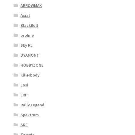
ARROWMAX
Axial
BlackBull
proline
Sky Rc
DYAMONT
HOBBYZONE
Killerbody
Losi
LRP
Rally Legend
Spektrum
SRC
Tamyia