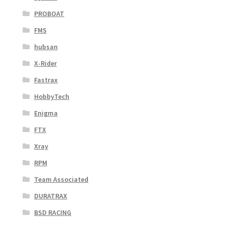
PROBOAT
FMS
hubsan
X-Rider
Fastrax
HobbyTech
Enigma
FTX
Xray
RPM
Team Associated
DURATRAX
BSD RACING