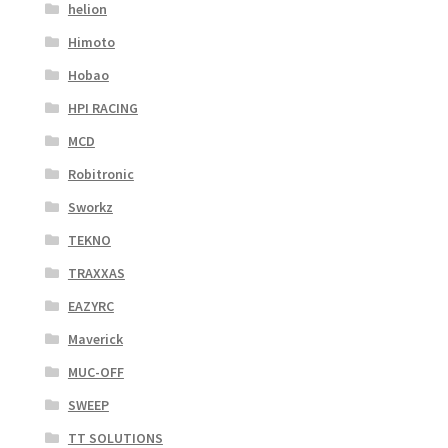
helion
Himoto
Hobao
HPI RACING
MCD
Robitronic
Sworkz
TEKNO
TRAXXAS
EAZYRC
Maverick
MUC-OFF
SWEEP
TT SOLUTIONS