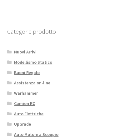
Traxxas
TRX-
4
Mercedes-
Categorie prodotto
Benz
G-
Nuovi Arrivi
500
RC4WD
Modellismo Statico
quantità
Buoni Regalo
Assistenza on-line
Warhammer
Camion RC
Auto Elettriche
UpGrade
Auto Motore a Scoppio