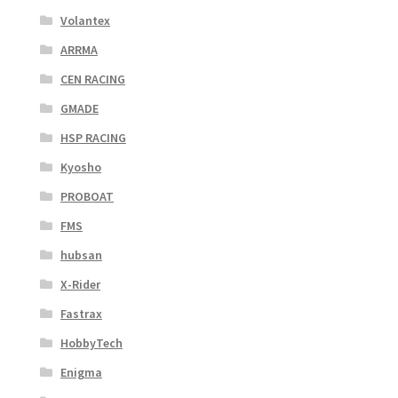
Volantex
ARRMA
CEN RACING
GMADE
HSP RACING
Kyosho
PROBOAT
FMS
hubsan
X-Rider
Fastrax
HobbyTech
Enigma