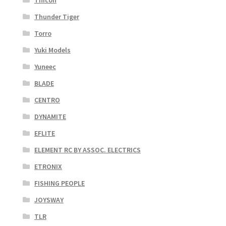
Thicon
Thunder Tiger
Torro
Yuki Models
Yuneec
BLADE
CENTRO
DYNAMITE
EFLITE
ELEMENT RC BY ASSOC. ELECTRICS
ETRONIX
FISHING PEOPLE
JOYSWAY
TLR