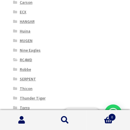
Carson
ECX
HANGAR
Huina
MUGEN
Nine Eagles
RC4WD
Robbe
SERPENT
Thicon
Thunder Tiger
Torro
Serve Aiuto?
Yuki Models
0
Cerca:
Cerca
Yuneec