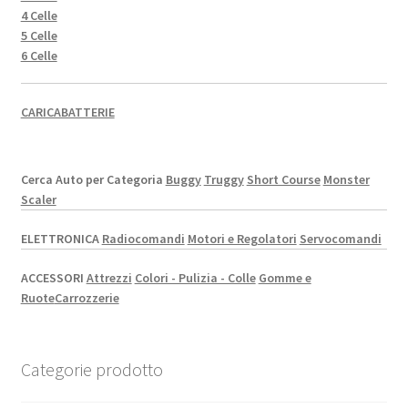
4 Celle
5 Celle
6 Celle
CARICABATTERIE
Cerca Auto per Categoria
Buggy
Truggy
Short Course
Monster
Scaler
ELETTRONICA
Radiocomandi
Motori e Regolatori
Servocomandi
ACCESSORI
Attrezzi
Colori - Pulizia - Colle
Gomme e
Ruote
Carrozzerie
Categorie prodotto