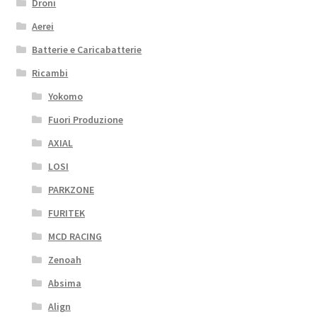
Droni
Aerei
Batterie e Caricabatterie
Ricambi
Yokomo
Fuori Produzione
AXIAL
LOSI
PARKZONE
FURITEK
MCD RACING
Zenoah
Absima
Align