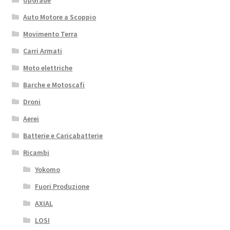
UpGrade
Auto Motore a Scoppio
Movimento Terra
Carri Armati
Moto elettriche
Barche e Motoscafi
Droni
Aerei
Batterie e Caricabatterie
Ricambi
Yokomo
Fuori Produzione
AXIAL
LOSI