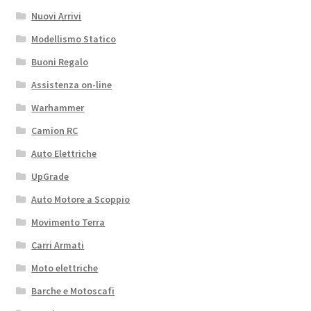
Nuovi Arrivi
Modellismo Statico
Buoni Regalo
Assistenza on-line
Warhammer
Camion RC
Auto Elettriche
UpGrade
Auto Motore a Scoppio
Movimento Terra
Carri Armati
Moto elettriche
Barche e Motoscafi