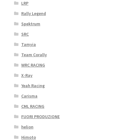
LRP
Rally Legend
Spektrum
SRC
Tamyia
Team Corally
WRC RACING
X-Ray
Yeah Racing
Carisma
CML RACING
FUORI PRODUZIONE
helion
Himoto