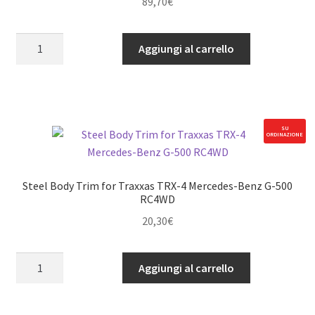
89,70
€
Wooden
Aggiungi al carrello
Roof
Rack
for
Traxxas
TRX-
SU
ORDINAZIONE
4
'79
Bronco
Steel Body Trim for Traxxas TRX-4 Mercedes-Benz G-500
Ranger
RC4WD
XLT
20,30
€
RC4WD
(Black)
Steel
Aggiungi al carrello
quantità
Body
Trim
for