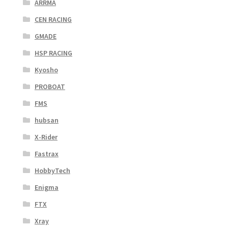
ARRMA
CEN RACING
GMADE
HSP RACING
Kyosho
PROBOAT
FMS
hubsan
X-Rider
Fastrax
HobbyTech
Enigma
FTX
Xray