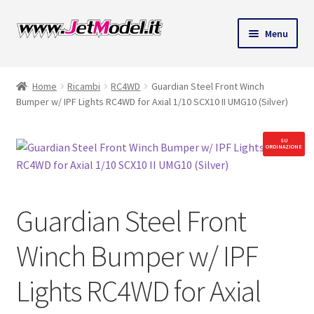
Vai
Vai
Menu
alla
al
navigazione
contenuto
Home
Ricambi
RC4WD
Guardian Steel Front Winch
Bumper w/ IPF Lights RC4WD for Axial 1/10 SCX10 II UMG10 (Silver)
SU
ORDINAZIONE
Guardian Steel Front
Winch Bumper w/ IPF
Lights RC4WD for Axial