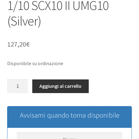
1/10 SCX10 II UMG10
(Silver)
127,20
€
Disponibile su ordinazione
Guardian
Aggiungi al carrello
Steel
Front
Winch
Bumper
Avvisami quando torna disponibile
w/
IPF
Lights