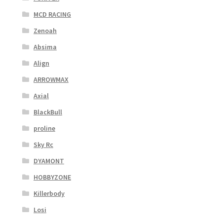
MCD RACING
Zenoah
Absima
Align
ARROWMAX
Axial
BlackBull
proline
Sky Rc
DYAMONT
HOBBYZONE
Killerbody
Losi