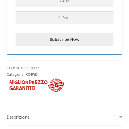
RC4WD
for
Axial
1/10
SCX10
II
UMG10
(Silver)
quantità
COD:
RC4VVVC0927
Categoria:
RC4WD
Descrizione