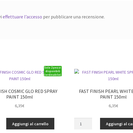
vi
effettuare l’accesso
per pubblicare una recensione.
Solo 2 pezzi
disponibili
(ordinabile)
NISH COSMIC GLO RED SPRAY
FAST FINISH PEARL WHIT
PAINT 150ml
PAINT 150ml
6,35
€
6,35
€
FAST
Aggiungi al carrello
Aggiungi al ca
FINISH