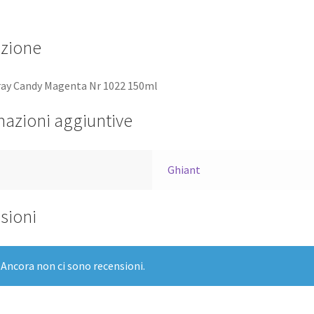
izione
ray Candy Magenta Nr 1022 150ml
mazioni aggiuntive
a
Ghiant
sioni
Ancora non ci sono recensioni.