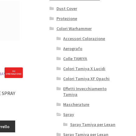
Dust Cover
Protezione
Colori Warhammer
Accessori Colorazione
Aerografo
Colle TAMIYA
Colori Tamiya X Lucidi
SU
ORDINAZIONE
Colori Tamiya XF Opachi
Effetti Invecchiamento
E SPRAY
Tamiya
Mascherature
Spray
Spray Tamiya per Lexan
rrello
Spray Tamiya per Lexan