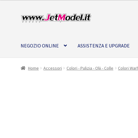
Vai
Vai
alla
al
navigazione
contenuto
NEGOZIO ONLINE
ASSISTENZA E UPGRADE
Home
Accessori
Colori - Pulizia - Olii - Colle
Colori Wa
Solo 1 pezzi
disponibili
(ordinabile)