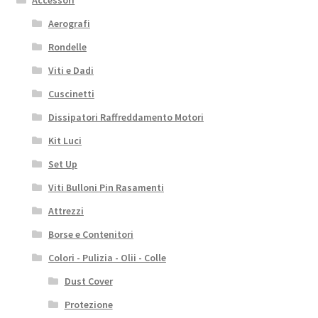
Accessori
Aerografi
Rondelle
Viti e Dadi
Cuscinetti
Dissipatori Raffreddamento Motori
Kit Luci
Set Up
Viti Bulloni Pin Rasamenti
Attrezzi
Borse e Contenitori
Colori - Pulizia - Olii - Colle
Dust Cover
Protezione