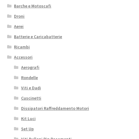
Barche e Motoscafi
Droni
Aerei
Batterie e Caricabatterie
Ricambi
Accessori
Aerografi
Rondelle
Viti e Dadi
Cuscinetti
Dissipatori Raffreddamento Motori
Kit Luci
Set Up