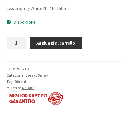
Lexan Spray White Nr 710 150ml
Disponibile
Lexan
Aggiungi al carrello
Spray
White
Nr
710
COD:
RCC710
Categorie:
Spray
,
Spray
150ml
Tag:
Ghiant
quantità
Marchio:
Ghiant