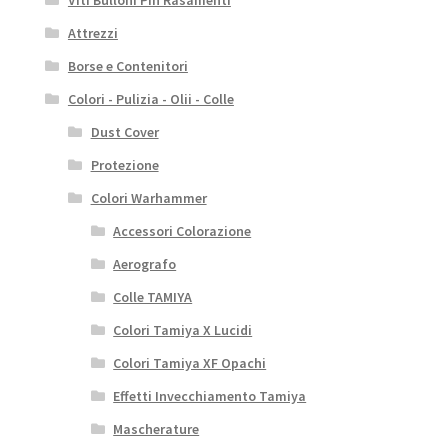
Viti Bulloni Pin Rasamenti
Attrezzi
Borse e Contenitori
Colori - Pulizia - Olii - Colle
Dust Cover
Protezione
Colori Warhammer
Accessori Colorazione
Aerografo
Colle TAMIYA
Colori Tamiya X Lucidi
Colori Tamiya XF Opachi
Effetti Invecchiamento Tamiya
Mascherature