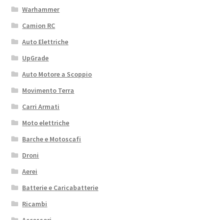
Warhammer
Camion RC
Auto Elettriche
UpGrade
Auto Motore a Scoppio
Movimento Terra
Carri Armati
Moto elettriche
Barche e Motoscafi
Droni
Aerei
Batterie e Caricabatterie
Ricambi