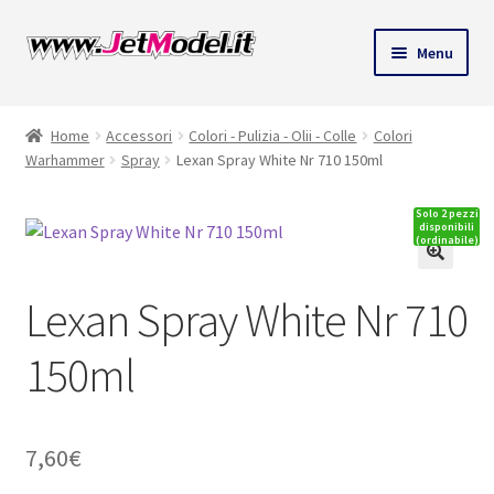
Vai
Vai
Menu
alla
al
ndi
navigazione
contenuto
Home
Accessori
Colori - Pulizia - Olii - Colle
Colori
u
Warhammer
Spray
Lexan Spray White Nr 710 150ml
Solo 2 pezzi
disponibili
(ordinabile)
Lexan Spray White Nr 710
150ml
7,60
€