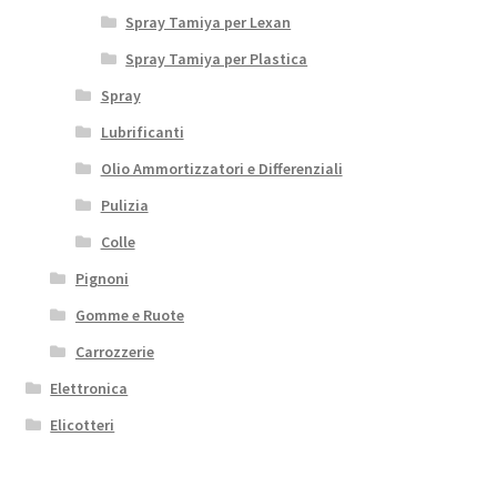
Spray Tamiya per Lexan
Spray Tamiya per Plastica
Spray
Lubrificanti
Olio Ammortizzatori e Differenziali
Pulizia
Colle
Pignoni
Gomme e Ruote
Carrozzerie
Elettronica
Elicotteri