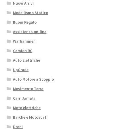
Nuovi Arrivi
Modellismo Statico
Buoni Regalo
Assistenza on-line
Warhammer
Camion RC
Auto Elettriche
UpGrade
Auto Motore a Scoppio
Movimento Terra
Carri Armati
Moto elettriche
Barche e Motoscafi
Droni