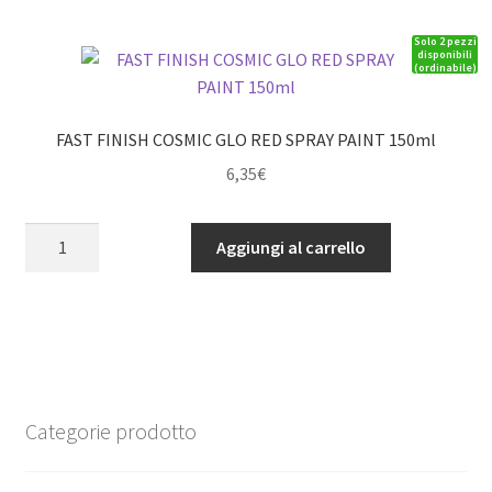
SPRAY
Solo 2 pezzi
PAINT
disponibili
(ordinabile)
150ml
quantità
FAST FINISH COSMIC GLO RED SPRAY PAINT 150ml
6,35
€
FAST
Aggiungi al carrello
FINISH
COSMIC
GLO
RED
SPRAY
PAINT
150ml
Categorie prodotto
quantità