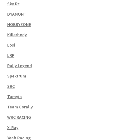
Sky Rc
DYAMONT
HOBBYZONE
Killerbody
Losi
LRP
Rally Legend
Spektrum
SRC
Tamyia
Team Corally
WRC RACING
X-Ray
Yeah Racing