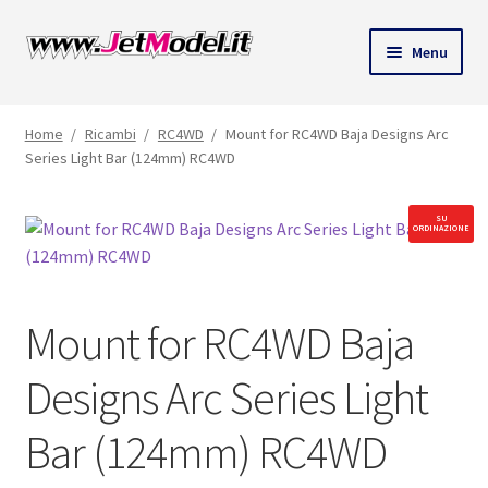
Vai
Vai
Menu
alla
al
andi
navigazione
contenuto
Home
/
Ricambi
/
RC4WD
/
Mount for RC4WD Baja Designs Arc
nu
Series Light Bar (124mm) RC4WD
ld
SU
ORDINAZIONE
Mount for RC4WD Baja
Designs Arc Series Light
Bar (124mm) RC4WD