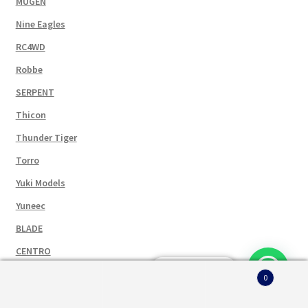
MUGEN
Nine Eagles
RC4WD
Robbe
SERPENT
Thicon
Thunder Tiger
Torro
Yuki Models
Yuneec
BLADE
CENTRO
Serve Aiuto?
DYNAMITE
0
Cerca:
Cerca
EFLITE