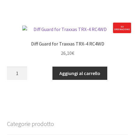
Handles
for
Traxxas
TRX-
SU
ORDINAZIONE
4
RC4WD
Diff Guard for Traxxas TRX-4 RC4WD
quantità
26,10
€
Diff
Aggiungi al carrello
Guard
for
Traxxas
TRX-
4
RC4WD
quantità
Categorie prodotto