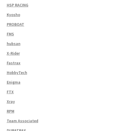
HSP RACING
Kyosho
PROBOAT
FMS
hubsan
X-Rider
Fastrax
HobbyTech
Enigma
FTX
Xray
RPM
Team Associated
DURATRAX