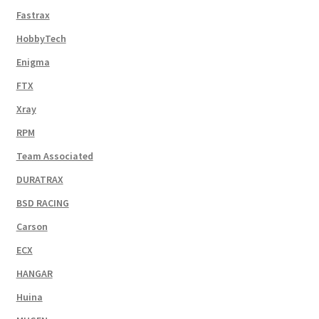
Fastrax
HobbyTech
Enigma
FTX
Xray
RPM
Team Associated
DURATRAX
BSD RACING
Carson
ECX
HANGAR
Huina