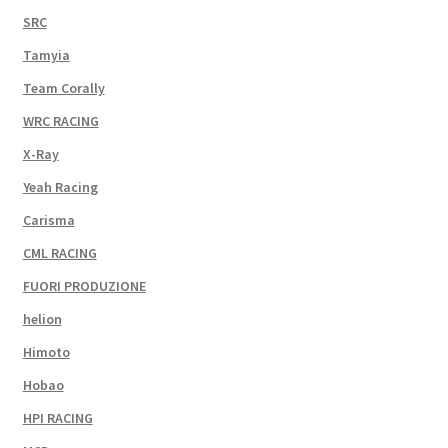
SRC
Tamyia
Team Corally
WRC RACING
X-Ray
Yeah Racing
Carisma
CML RACING
FUORI PRODUZIONE
helion
Himoto
Hobao
HPI RACING