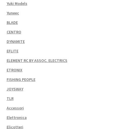
Yuki Models
Yuneec
BLADE
CENTRO
DYNAMITE
EFLITE
ELEMENT RC BY ASSOC. ELECTRICS
ETRONIX
FISHING PEOPLE
JOYSWAY
TLR
Accessori
Elettronica
Elicotteri