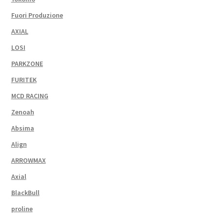
Fuori Produzione
AXIAL
LOSI
PARKZONE
FURITEK
MCD RACING
Zenoah
Absima
Align
ARROWMAX
Axial
BlackBull
proline