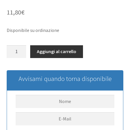
11,80
€
Disponibile su ordinazione
Mount
Aggiungi al carrello
for
RC4WD
Baja
Designs
Avvisami quando torna disponibile
Arc
Series
Light
Bar
(124mm)
RC4WD
quantità