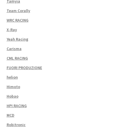
Tamyia
Team Corally
WRC RACING
X-Ray
Yeah Racing
Carisma
CML RACING
FUORI PRODUZIONE
helion
Himoto
Hobao
HPI RACING
MCD
Robitronic