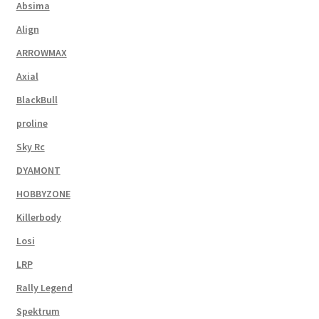
Absima
Align
ARROWMAX
Axial
BlackBull
proline
Sky Rc
DYAMONT
HOBBYZONE
Killerbody
Losi
LRP
Rally Legend
Spektrum