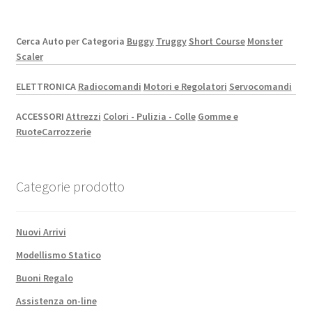
Cerca Auto per Categoria
Buggy
Truggy
Short Course
Monster
Scaler
ELETTRONICA
Radiocomandi
Motori e Regolatori
Servocomandi
ACCESSORI
Attrezzi
Colori - Pulizia - Colle
Gomme e
Ruote
Carrozzerie
Categorie prodotto
Nuovi Arrivi
Modellismo Statico
Buoni Regalo
Assistenza on-line