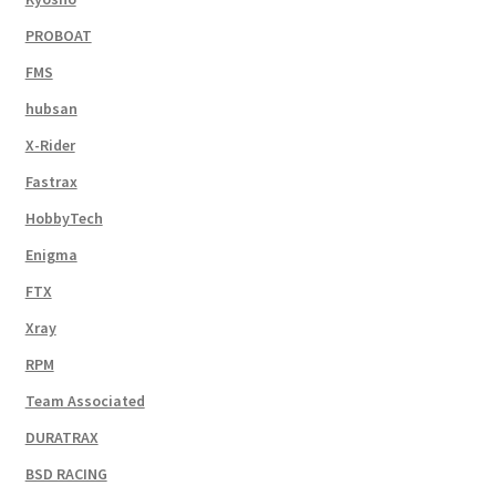
PROBOAT
FMS
hubsan
X-Rider
Fastrax
HobbyTech
Enigma
FTX
Xray
RPM
Team Associated
DURATRAX
BSD RACING