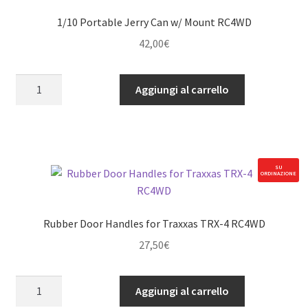
1/10 Portable Jerry Can w/ Mount RC4WD
42,00
€
1/10
Aggiungi al carrello
Portable
Jerry
Can
w/
Mount
SU
ORDINAZIONE
RC4WD
quantità
Rubber Door Handles for Traxxas TRX-4 RC4WD
27,50
€
Rubber
Aggiungi al carrello
Door