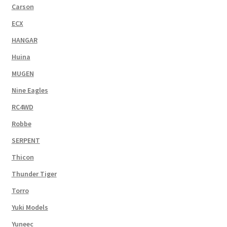
Carson
ECX
HANGAR
Huina
MUGEN
Nine Eagles
RC4WD
Robbe
SERPENT
Thicon
Thunder Tiger
Torro
Yuki Models
Yuneec