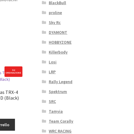
BlackBull
proline
Sky Rc
DYAMONT
HOBBYZONE
Killerbody
Losi
SU
LRP
ORDINAZIONE
Rally Legend
Spektrum
xas TRX-4
D (Black)
SRC
Tamyia
Team Corally
rrello
WRC RACING