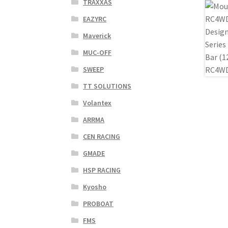
TRAXXAS
EAZYRC
Maverick
MUC-OFF
SWEEP
TT SOLUTIONS
Volantex
ARRMA
CEN RACING
GMADE
HSP RACING
Kyosho
PROBOAT
FMS