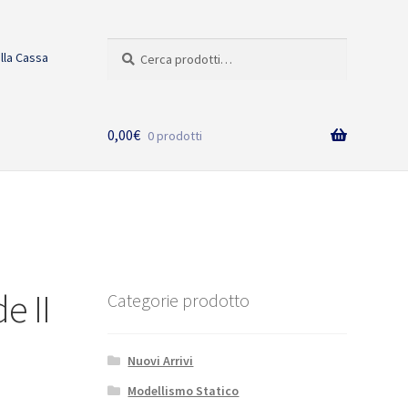
Cerca:
Cerca
alla Cassa
0,00
€
0 prodotti
e II
Categorie prodotto
Nuovi Arrivi
Modellismo Statico