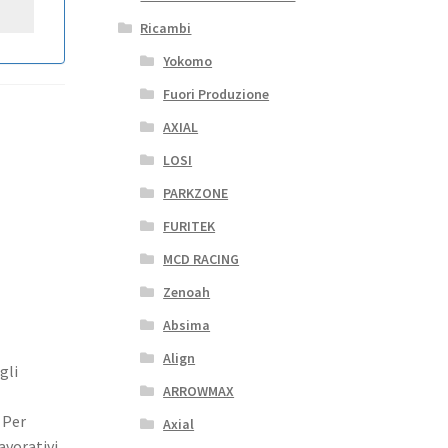
Ricambi
Yokomo
Fuori Produzione
AXIAL
LOSI
PARKZONE
FURITEK
MCD RACING
Zenoah
Absima
Align
gli
ARROWMAX
 Per
Axial
avorativi