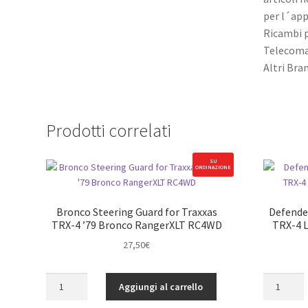
per l´ap
Ricambi p
Telecoma
Altri Bra
Prodotti correlati
SU
ORDINAZIONE
Bronco Steering Guard for Traxxas
Defender
TRX-4 ’79 Bronco RangerXLT RC4WD
TRX-4 
27,50
€
Bronco
Defender
Aggiungi al carrello
Steering
Steering