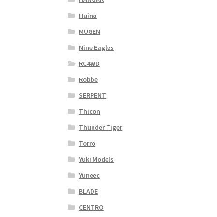
Huina
MUGEN
Nine Eagles
RC4WD
Robbe
SERPENT
Thicon
Thunder Tiger
Torro
Yuki Models
Yuneec
BLADE
CENTRO