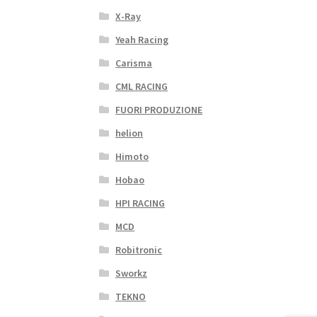
X-Ray
Yeah Racing
Carisma
CML RACING
FUORI PRODUZIONE
helion
Himoto
Hobao
HPI RACING
MCD
Robitronic
Sworkz
TEKNO