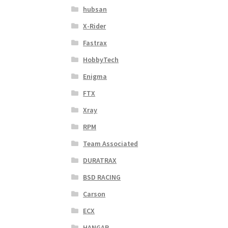
hubsan
X-Rider
Fastrax
HobbyTech
Enigma
FTX
Xray
RPM
Team Associated
DURATRAX
BSD RACING
Carson
ECX
HANGAR