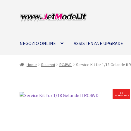
Vai
Vai
alla
al
navigazione
contenuto
NEGOZIO ONLINE
ASSISTENZA E UPGRADE
Home
Ricambi
RC4WD
Service Kit for 1/18 Gelande II
SU
ORDINAZIONE