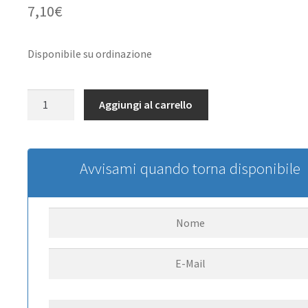
7,10
€
Disponibile su ordinazione
Service
Aggiungi al carrello
Kit
for
1/18
Gelande
Avvisami quando torna disponibile
II
RC4WD
quantità