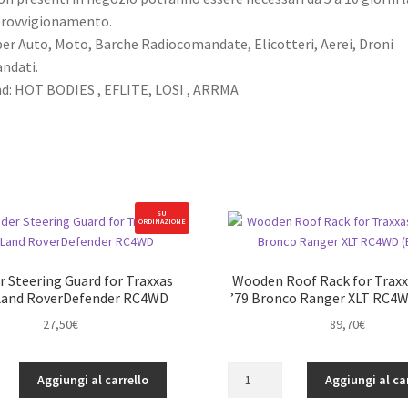
provvigionamento.
er Auto, Moto, Barche Radiocomandate, Elicotteri, Aerei, Droni
ndati.
nd: HOT BODIES , EFLITE, LOSI , ARRMA
SU
ORDINAZIONE
 Steering Guard for Traxxas
Wooden Roof Rack for Trax
Land RoverDefender RC4WD
’79 Bronco Ranger XLT RC4W
27,50
€
89,70
€
Wooden
Aggiungi al carrello
Aggiungi al ca
Roof