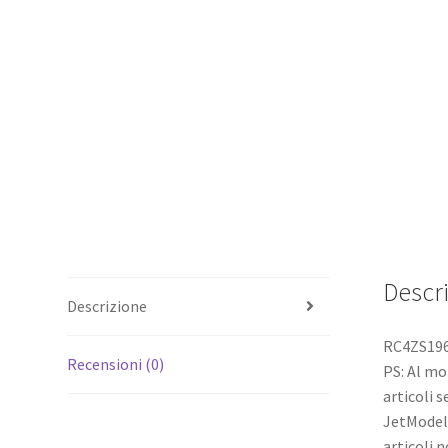
Descr
Descrizione
RC4ZS1965
Recensioni (0)
PS: Al mo
articoli s
JetModel 
articoli 