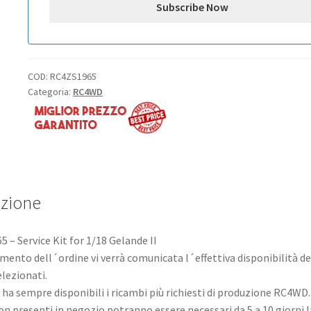
COD:
RC4ZS1965
Categoria:
RC4WD
izione
 – Service Kit for 1/18 Gelande II
mento dell´ordine vi verrà comunicata l´effettiva disponibilità de
elezionati.
ha sempre disponibili i ricambi più richiesti di produzione RC4WD.
non presenti in negozio potranno essere necessari da 5 a 10 giorni l