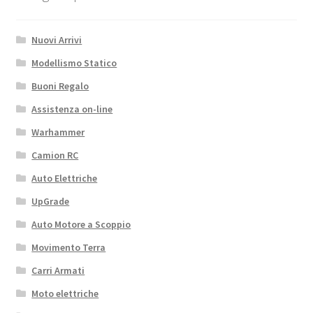
Nuovi Arrivi
Modellismo Statico
Buoni Regalo
Assistenza on-line
Warhammer
Camion RC
Auto Elettriche
UpGrade
Auto Motore a Scoppio
Movimento Terra
Carri Armati
Moto elettriche