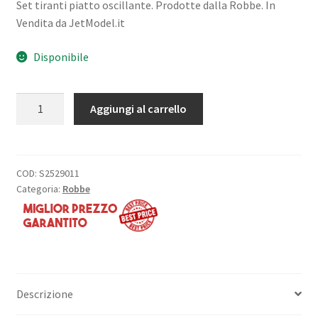
Set tiranti piatto oscillante. Prodotte dalla Robbe. In
Vendita da JetModel.it
Disponibile
SET
Aggiungi al carrello
TIRANTI
PIATTO
OSCILLANTE
quantità
COD:
S2529011
Categoria:
Robbe
Descrizione