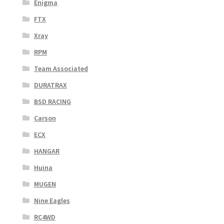
Enigma
FTX
Xray
RPM
Team Associated
DURATRAX
BSD RACING
Carson
ECX
HANGAR
Huina
MUGEN
Nine Eagles
RC4WD