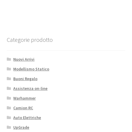
3,7
V
250
mAh
Twingoo
quantità
Categorie prodotto
Nuovi Arrivi
Modellismo Statico
Buoni Regalo
Assistenza on-line
Warhammer
Camion RC
Auto Elettriche
UpGrade