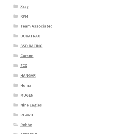
Xray
RPM
Team Associated
DURATRAX
BSD RACING
Carson
ECX
HANGAR
Huina
MUGEN
Nine Eagles
RC4WD
Robbe