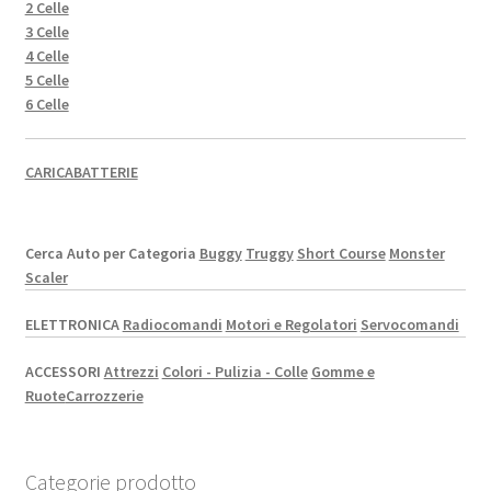
2 Celle
3 Celle
4 Celle
5 Celle
6 Celle
CARICABATTERIE
Cerca Auto per Categoria
Buggy
Truggy
Short Course
Monster
Scaler
ELETTRONICA
Radiocomandi
Motori e Regolatori
Servocomandi
ACCESSORI
Attrezzi
Colori - Pulizia - Colle
Gomme e
Ruote
Carrozzerie
Categorie prodotto