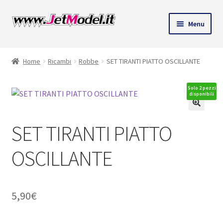
Vai
Vai
Menu
alla
al
ndi
navigazione
contenuto
Home
Ricambi
Robbe
SET TIRANTI PIATTO OSCILLANTE
u
Solo 2 pezzi
disponibili
SET TIRANTI PIATTO
OSCILLANTE
5,90
€