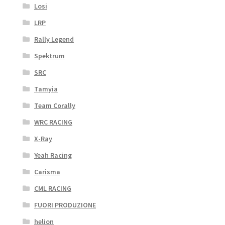
Losi
LRP
Rally Legend
Spektrum
SRC
Tamyia
Team Corally
WRC RACING
X-Ray
Yeah Racing
Carisma
CML RACING
FUORI PRODUZIONE
helion