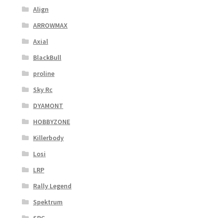
Align
ARROWMAX
Axial
BlackBull
proline
Sky Rc
DYAMONT
HOBBYZONE
Killerbody
Losi
LRP
Rally Legend
Spektrum