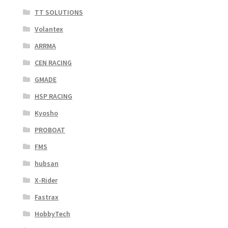
TT SOLUTIONS
Volantex
ARRMA
CEN RACING
GMADE
HSP RACING
Kyosho
PROBOAT
FMS
hubsan
X-Rider
Fastrax
HobbyTech