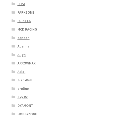
LOSI
PARKZONE
FURITEK
MCD RACING
Zenoah
Absima
Align
ARROWMAX
Axial
BlackBull
proline
Sky Rc
DYAMONT
HOBBYZONE