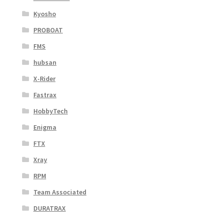
Kyosho
PROBOAT
FMS
hubsan
X-Rider
Fastrax
HobbyTech
Enigma
FTX
Xray
RPM
Team Associated
DURATRAX