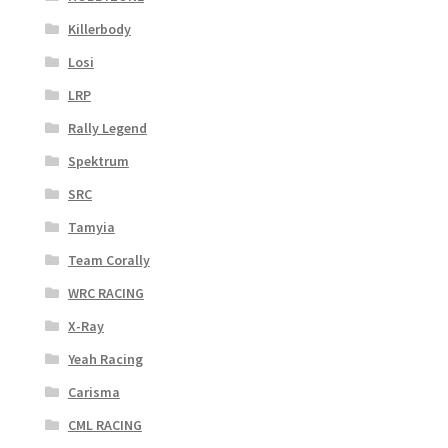
Killerbody
Losi
LRP
Rally Legend
Spektrum
SRC
Tamyia
Team Corally
WRC RACING
X-Ray
Yeah Racing
Carisma
CML RACING