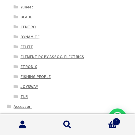
Yuneec
BLADE
CENTRO
DYNAMITE
EFLITE
ELEMENT RC BY ASSOC. ELECTRICS
ETRONIX
FISHING PEOPLE
JOYSWAY
TLR
Accessori
Elettronica
0
Elicotteri
Cerca:
Cerca