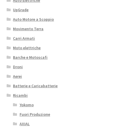
Auto Elettriche
UpGrade
Auto Motore a Scoppio
Movimento Terra
Carri Armati
Moto elettriche
Barche e Motoscafi
Droni
Aerei
Batterie e Caricabatterie
Ricambi
Yokomo
Fuori Produzione
AXIAL