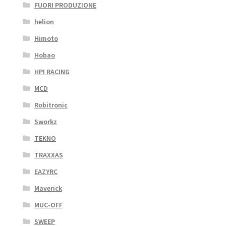
FUORI PRODUZIONE
helion
Himoto
Hobao
HPI RACING
MCD
Robitronic
Sworkz
TEKNO
TRAXXAS
EAZYRC
Maverick
MUC-OFF
SWEEP