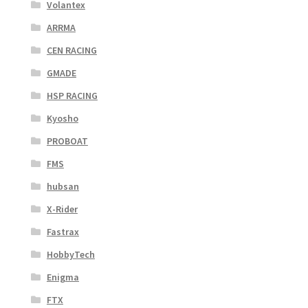
Volantex
ARRMA
CEN RACING
GMADE
HSP RACING
Kyosho
PROBOAT
FMS
hubsan
X-Rider
Fastrax
HobbyTech
Enigma
FTX