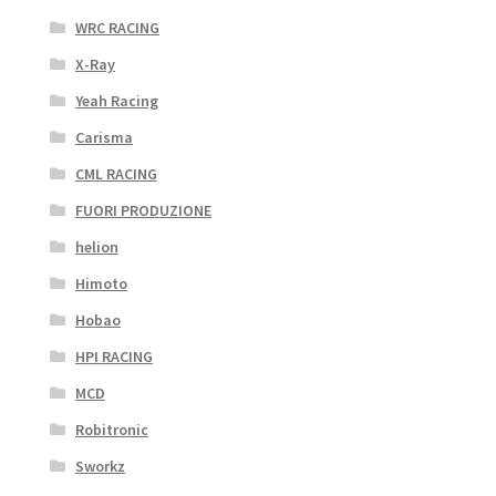
WRC RACING
X-Ray
Yeah Racing
Carisma
CML RACING
FUORI PRODUZIONE
helion
Himoto
Hobao
HPI RACING
MCD
Robitronic
Sworkz