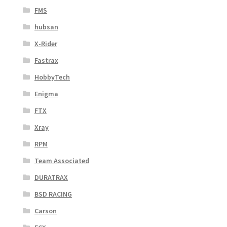
FMS
hubsan
X-Rider
Fastrax
HobbyTech
Enigma
FTX
Xray
RPM
Team Associated
DURATRAX
BSD RACING
Carson