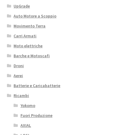
UpGrade
Auto Motore a Scoppio
Movimento Terra
Carri Armati
Moto elettriche
Barche e Motoscafi
Droni
Aerei
Batterie e Caricabatterie
Ricambi
Yokomo
Fuori Produzione
AXIAL