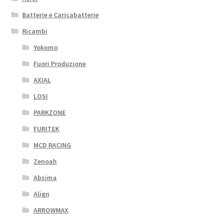
Batterie e Caricabatterie
Ricambi
Yokomo
Fuori Produzione
AXIAL
LOSI
PARKZONE
FURITEK
MCD RACING
Zenoah
Absima
Align
ARROWMAX