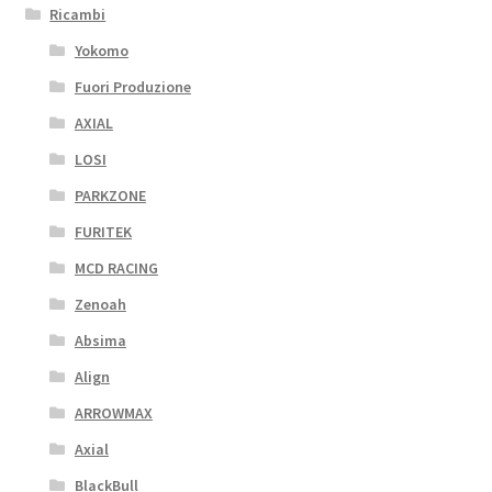
Ricambi
Yokomo
Fuori Produzione
AXIAL
LOSI
PARKZONE
FURITEK
MCD RACING
Zenoah
Absima
Align
ARROWMAX
Axial
BlackBull