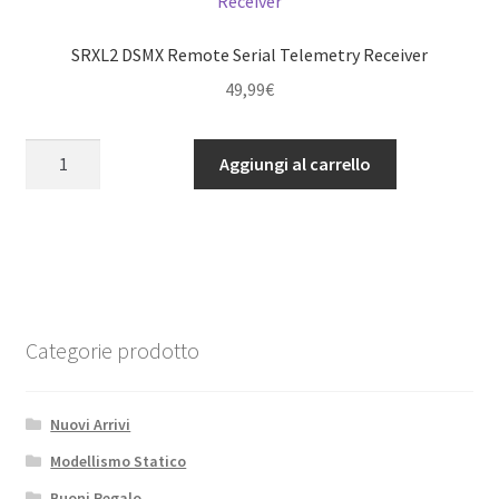
SRXL2 DSMX Remote Serial Telemetry Receiver
49,99
€
SRXL2
Aggiungi al carrello
DSMX
Remote
Serial
Telemetry
Receiver
quantità
Categorie prodotto
Nuovi Arrivi
Modellismo Statico
Buoni Regalo