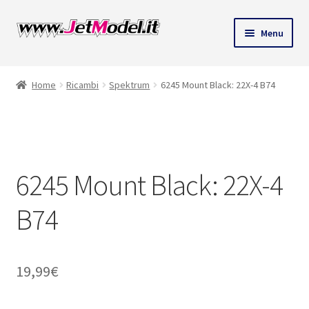
Vai
Vai
Menu
alla
al
navigazione
contenuto
Home
Ricambi
Spektrum
6245 Mount Black: 22X-4 B74
SU
ORDINAZIONE
6245 Mount Black: 22X-4
B74
19,99
€