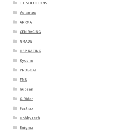
TT SOLUTIONS
Volantex
ARRMA
CEN RACING
GMADE
HSP RACING
Kyosho
PROBOAT
FMS
hubsan
X-Rider
Fastrax
HobbyTech
Enigma