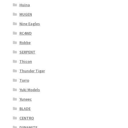
Huina
MUGEN
Nine Eagles
RC4WD
Robbe
SERPENT
Thicon
Thunder Tiger
Torro
Yuki Models
Yuneec
BLADE
CENTRO
DYNAMITE