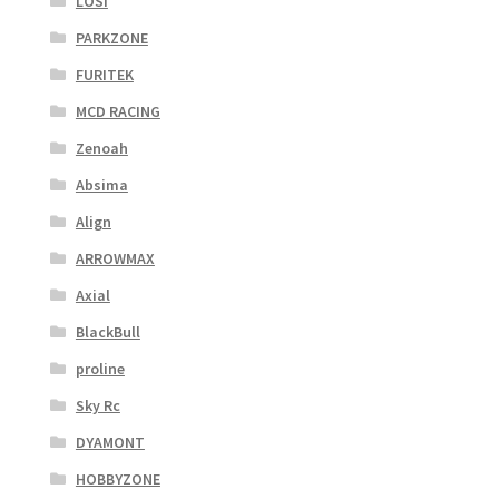
LOSI
PARKZONE
FURITEK
MCD RACING
Zenoah
Absima
Align
ARROWMAX
Axial
BlackBull
proline
Sky Rc
DYAMONT
HOBBYZONE