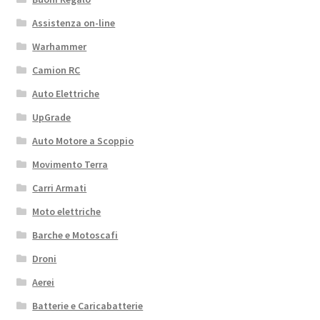
Assistenza on-line
Warhammer
Camion RC
Auto Elettriche
UpGrade
Auto Motore a Scoppio
Movimento Terra
Carri Armati
Moto elettriche
Barche e Motoscafi
Droni
Aerei
Batterie e Caricabatterie