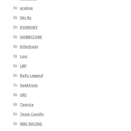
proline
Sky Rc
DYAMONT
HOBBYZONE
Killerbody
Losi
LRP
Rally Legend
Spektrum
SRC
Tamyia
Team Corally
WRC RACING