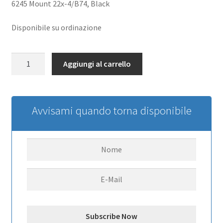
6245 Mount 22x-4/B74, Black
Disponibile su ordinazione
6245
Aggiungi al carrello
Mount
Black:
22X-
4
Avvisami quando torna disponibile
B74
quantità