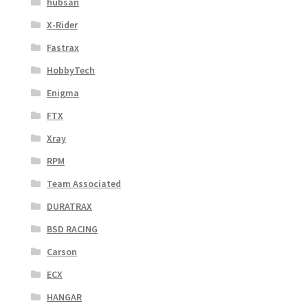
hubsan
X-Rider
Fastrax
HobbyTech
Enigma
FTX
Xray
RPM
Team Associated
DURATRAX
BSD RACING
Carson
ECX
HANGAR