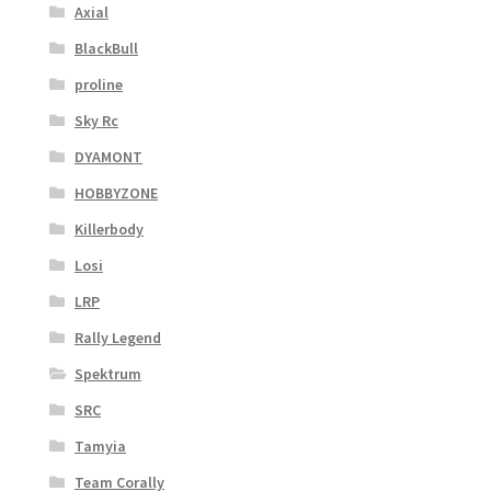
Axial
BlackBull
proline
Sky Rc
DYAMONT
HOBBYZONE
Killerbody
Losi
LRP
Rally Legend
Spektrum
SRC
Tamyia
Team Corally