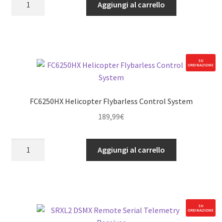
Aggiungi al carrello
DSMX
Remote
Receiver
quantità
SU
ORDINAZIONE
FC6250HX Helicopter Flybarless Control System
189,99
€
FC6250HX
Aggiungi al carrello
Helicopter
Flybarless
Control
System
quantità
SU
ORDINAZIONE