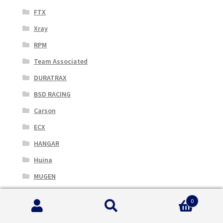
FTX
Xray
RPM
Team Associated
DURATRAX
BSD RACING
Carson
ECX
HANGAR
Huina
MUGEN
Nine Eagles
0
RC4WD
Cerca:
Cerca