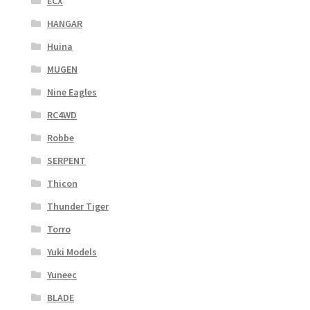
ECX
HANGAR
Huina
MUGEN
Nine Eagles
RC4WD
Robbe
SERPENT
Thicon
Thunder Tiger
Torro
Yuki Models
Yuneec
BLADE