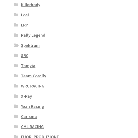
Killerbody
Losi
LRP
Rally Legend
Spektrum
SRC
Tamyia
Team Corally
WRC RACING
X-Ray
Yeah Racing
Carisma
CML RACING
FUORI PRODUZIONE