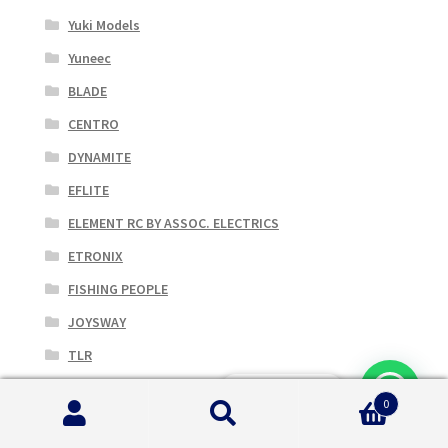
Yuki Models
Yuneec
BLADE
CENTRO
DYNAMITE
EFLITE
ELEMENT RC BY ASSOC. ELECTRICS
ETRONIX
FISHING PEOPLE
JOYSWAY
TLR
Accessori
0
Elettronica
Cerca:
Cerca