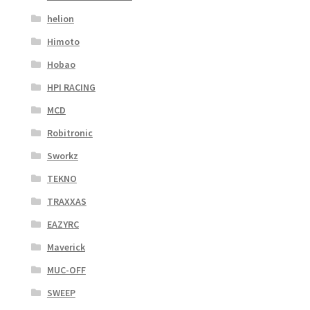
helion
Himoto
Hobao
HPI RACING
MCD
Robitronic
Sworkz
TEKNO
TRAXXAS
EAZYRC
Maverick
MUC-OFF
SWEEP