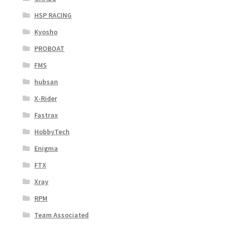
HSP RACING
Kyosho
PROBOAT
FMS
hubsan
X-Rider
Fastrax
HobbyTech
Enigma
FTX
Xray
RPM
Team Associated