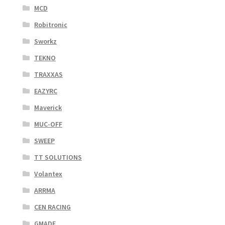
MCD
Robitronic
Sworkz
TEKNO
TRAXXAS
EAZYRC
Maverick
MUC-OFF
SWEEP
TT SOLUTIONS
Volantex
ARRMA
CEN RACING
GMADE