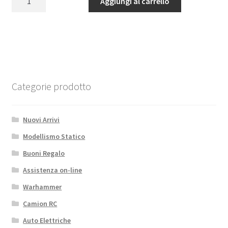
Aggiungi al carrello
60
Amp
Brushless
Smart
ESC
3S-
6S
Categorie prodotto
(IC3)
quantità
Nuovi Arrivi
Modellismo Statico
Buoni Regalo
Assistenza on-line
Warhammer
Camion RC
Auto Elettriche