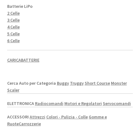
Batterie LiPo
2 Celle
3 Celle
4 Celle
5 Celle
6 Celle
CARICABATTERIE
Cerca Auto per Categoria
Buggy
Truggy
Short Course
Monster
Scaler
ELETTRONICA
Radiocomandi
Motori e Regolatori
Servocomandi
ACCESSORI
Attrezzi
Colori - Pulizia - Colle
Gomme e
Ruote
Carrozzerie