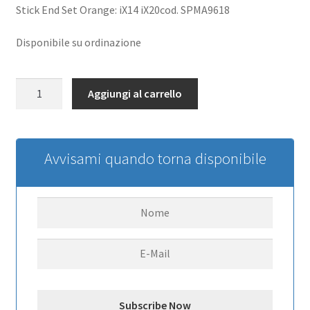
Stick End Set Orange: iX14 iX20cod. SPMA9618
Disponibile su ordinazione
Stick
Aggiungi al carrello
End
Set
Orange:
iX14
Avvisami quando torna disponibile
iX20
quantità