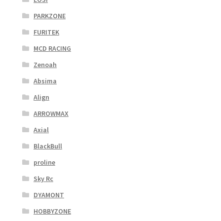
PARKZONE
FURITEK
MCD RACING
Zenoah
Absima
Align
ARROWMAX
Axial
BlackBull
proline
Sky Rc
DYAMONT
HOBBYZONE