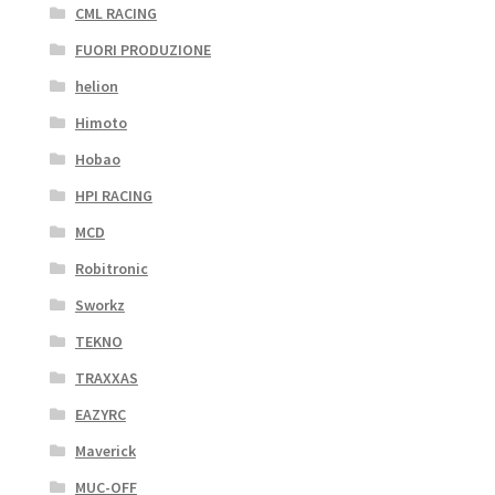
CML RACING
FUORI PRODUZIONE
helion
Himoto
Hobao
HPI RACING
MCD
Robitronic
Sworkz
TEKNO
TRAXXAS
EAZYRC
Maverick
MUC-OFF