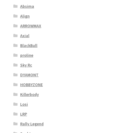
Absima
Align
ARROWMAX
Axial
BlackBull
proline
Sky Rc
DYAMONT
HOBBYZONE
Killerbody
Losi
LRP
Rally Legend