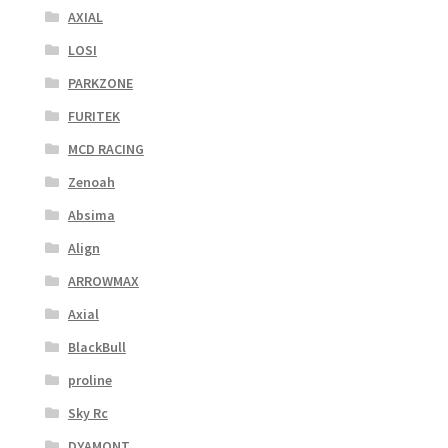
AXIAL
LOSI
PARKZONE
FURITEK
MCD RACING
Zenoah
Absima
Align
ARROWMAX
Axial
BlackBull
proline
Sky Rc
DYAMONT