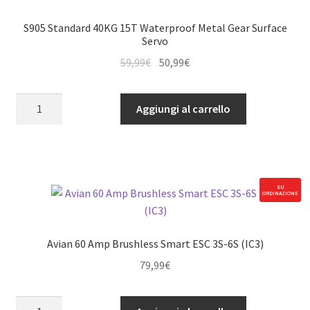
S905 Standard 40KG 15T Waterproof Metal Gear Surface
Servo
Il
Il
59,99
€
50,99
€
prezzo
prezzo
originale
attuale
S905
Aggiungi al carrello
era:
è:
Standard
59,99€.
50,99€.
40KG
15T
Waterproof
Metal
SU
ORDINAZIONE
Gear
Surface
Servo
Avian 60 Amp Brushless Smart ESC 3S-6S (IC3)
quantità
79,99
€
Avian