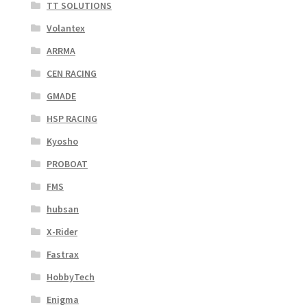
TT SOLUTIONS
Volantex
ARRMA
CEN RACING
GMADE
HSP RACING
Kyosho
PROBOAT
FMS
hubsan
X-Rider
Fastrax
HobbyTech
Enigma