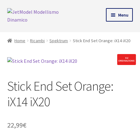
ndi
Vai
Vai
Menu
alla
al
u
navigazione
contenuto
Home
Ricambi
Spektrum
Stick End Set Orange: iX14 iX20
SU
ORDINAZIONE
Stick End Set Orange:
iX14 iX20
22,99
€