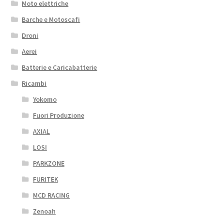
Moto elettriche
Barche e Motoscafi
Droni
Aerei
Batterie e Caricabatterie
Ricambi
Yokomo
Fuori Produzione
AXIAL
LOSI
PARKZONE
FURITEK
MCD RACING
Zenoah