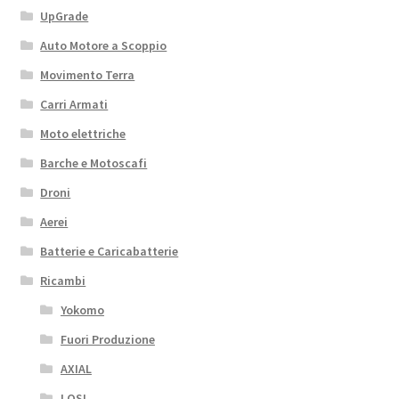
UpGrade
Auto Motore a Scoppio
Movimento Terra
Carri Armati
Moto elettriche
Barche e Motoscafi
Droni
Aerei
Batterie e Caricabatterie
Ricambi
Yokomo
Fuori Produzione
AXIAL
LOSI