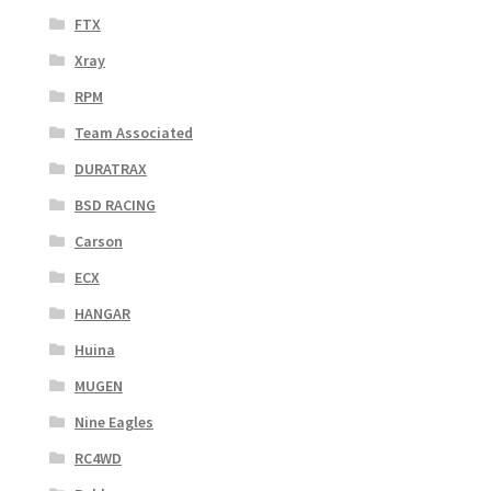
FTX
Xray
RPM
Team Associated
DURATRAX
BSD RACING
Carson
ECX
HANGAR
Huina
MUGEN
Nine Eagles
RC4WD