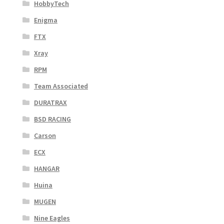
HobbyTech
Enigma
FTX
Xray
RPM
Team Associated
DURATRAX
BSD RACING
Carson
ECX
HANGAR
Huina
MUGEN
Nine Eagles