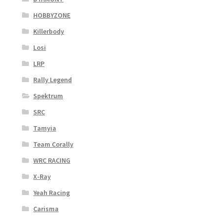
HOBBYZONE
Killerbody
Losi
LRP
Rally Legend
Spektrum
SRC
Tamyia
Team Corally
WRC RACING
X-Ray
Yeah Racing
Carisma