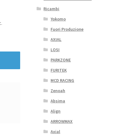
Ricambi
Yokomo
.
Fuori Produzione
AXIAL
LOSI
PARKZONE
FURITEK
MCD RACING
Zenoah
Absima
Align
ARROWMAX
Axial