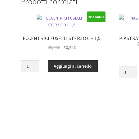
Prodotti correlati
Disponibile
ECCENTRICI FUSELLI STERZO 0 + 1,5
PIASTRA
Il
Il
45,00
€
30,94
€
prezzo
prezzo
originale
attuale
ECCENTRICI
Aggiungi al carrello
era:
è:
PIASTRA
FUSELLI
45,00€.
30,94€.
INTERNA
STERZO
SUPPORT
0
PERNI
+
BRACCI
1,5
POSTERIOR
quantità
quantità