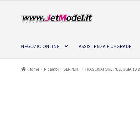
Vai
Vai
alla
al
navigazione
contenuto
NEGOZIO ONLINE
ASSISTENZA E UPGRADE
Home
Ricambi
SERPENT
TRASCINATORE PULEGGIA 19 
Solo 1 pezzi
disponibili