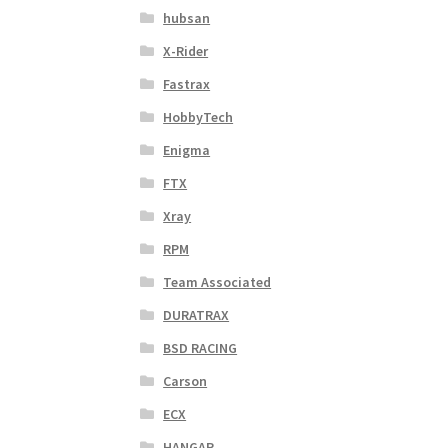
hubsan
X-Rider
Fastrax
HobbyTech
Enigma
FTX
Xray
RPM
Team Associated
DURATRAX
BSD RACING
Carson
ECX
HANGAR