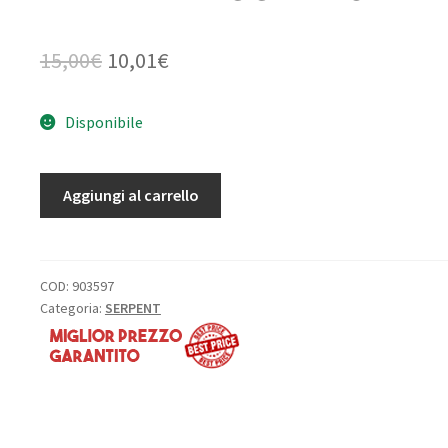
Il
Il
15,00
€
10,01
€
prezzo
prezzo
Disponibile
originale
attuale
era:
è:
TRASCINATORE
Aggiungi al carrello
15,00€.
10,01€.
PULEGGIA
19
DENTI
ALLEGGERITO
COD:
903597
Categoria:
SERPENT
quantità