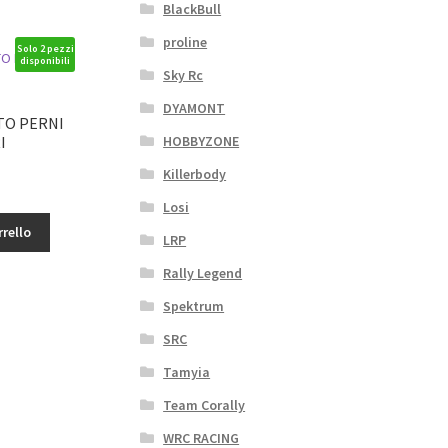
BlackBull
proline
Solo 2 pezzi
disponibili
Sky Rc
DYAMONT
TO PERNI
HOBBYZONE
I
Killerbody
zzo
Losi
uale
rrello
LRP
36€.
Rally Legend
Spektrum
SRC
Tamyia
Team Corally
WRC RACING