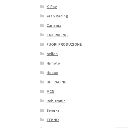
X-Ray
Yeah Racing
Carisma
CML RACING
FUORI PRODUZIONE
helion
Himoto
Hobao
HPI RACING
MCD
Robitronic
Sworkz
TEKNO