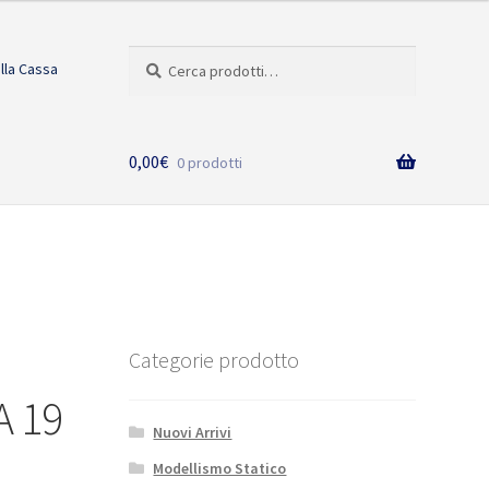
Cerca:
Cerca
alla Cassa
0,00
€
0 prodotti
Categorie prodotto
 19
Nuovi Arrivi
Modellismo Statico