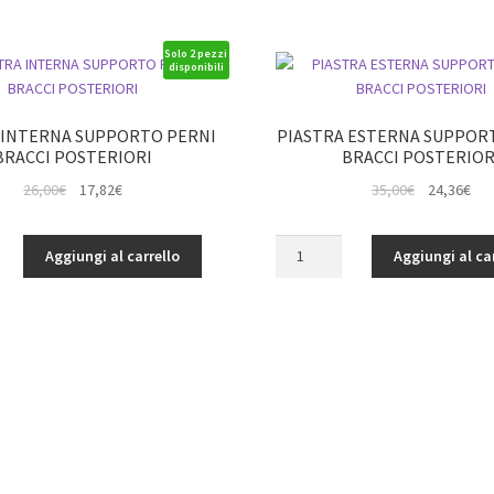
Solo 2 pezzi
disponibili
 INTERNA SUPPORTO PERNI
PIASTRA ESTERNA SUPPOR
BRACCI POSTERIORI
BRACCI POSTERIOR
Il
Il
Il
Il
26,00
€
17,82
€
35,00
€
24,36
€
prezzo
prezzo
prezzo
pre
originale
attuale
originale
att
PIASTRA
Aggiungi al carrello
Aggiungi al ca
era:
è:
era:
è:
ESTERNA
26,00€.
17,82€.
35,00€.
24,
O
SUPPORTO
PERNI
BRACCI
I
POSTERIORI
quantità