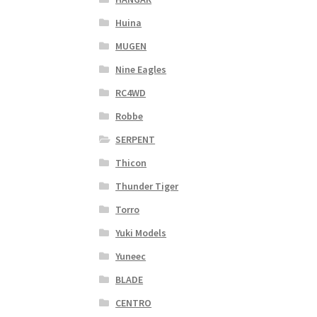
Huina
MUGEN
Nine Eagles
RC4WD
Robbe
SERPENT
Thicon
Thunder Tiger
Torro
Yuki Models
Yuneec
BLADE
CENTRO