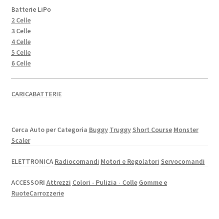
Batterie LiPo
2 Celle
3 Celle
4 Celle
5 Celle
6 Celle
CARICABATTERIE
Cerca Auto per Categoria
Buggy
Truggy
Short Course
Monster
Scaler
ELETTRONICA
Radiocomandi
Motori e Regolatori
Servocomandi
ACCESSORI
Attrezzi
Colori - Pulizia - Colle
Gomme e
Ruote
Carrozzerie