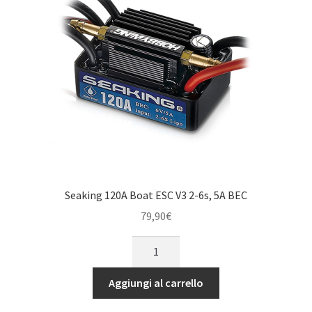
quantità
Seaking 120A Boat ESC V3 2-6s, 5A BEC
79,90
€
Seaking
120A
Boat
Aggiungi al carrello
ESC