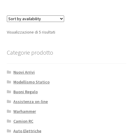
V3
2-
6s,
5A
BEC
Visualizzazione di 5 risultati
quantità
Categorie prodotto
Nuovi Arrivi
Modellismo Statico
Buoni Regalo
Assistenza on-line
Warhammer
Camion RC
Auto Elettriche