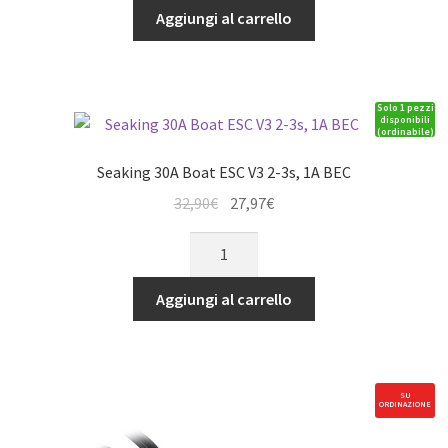
Boat
Aggiungi al carrello
165,90€.
141,02€.
ESC
V3
5-
Solo 1 pezzi
12s,
disponibili
(ordinabile)
NoBEC
quantità
Seaking 30A Boat ESC V3 2-3s, 1A BEC
Il
Il
32,90
€
27,97
€
prezzo
prezzo
Seaking
originale
attuale
30A
era:
è:
Boat
Aggiungi al carrello
32,90€.
27,97€.
ESC
V3
2-
3s,
SU
ORDINAZIONE
1A
BEC