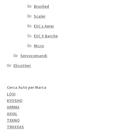
Brushed
Scaler
ESC x Aerei
ESC X Barche
Micro
Servocomandi
Elicotteri
Cerca Auto per Marca
LOSI
KYOSHO
ARRMA
AXIAL
TEKNO
TRAXXAS