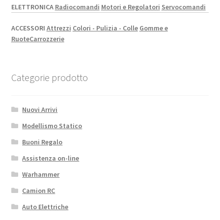
ELETTRONICA
Radiocomandi
Motori e Regolatori
Servocomandi
ACCESSORI
Attrezzi
Colori - Pulizia - Colle
Gomme e
Ruote
Carrozzerie
Categorie prodotto
Nuovi Arrivi
Modellismo Statico
Buoni Regalo
Assistenza on-line
Warhammer
Camion RC
Auto Elettriche