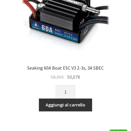
Seaking 60A Boat ESC V3 2-3s, 3A SBEC
Il
Il
58,90
€
50,07
€
prezzo
prezzo
Seaking
originale
attuale
60A
era:
è:
Boat
Aggiungi al carrello
58,90€.
50,07€.
ESC
V3
2-