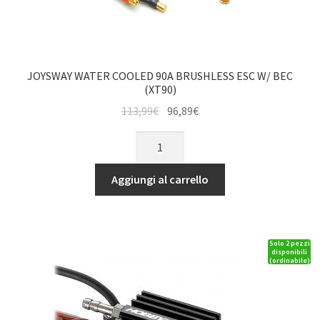
JOYSWAY WATER COOLED 90A BRUSHLESS ESC W/ BEC
(XT90)
Il
Il
113,99
€
96,89
€
prezzo
prezzo
JOYSWAY
originale
attuale
WATER
era:
è:
COOLED
Aggiungi al carrello
113,99€.
96,89€.
90A
BRUSHLESS
ESC
Solo 2 pezzi
W/
disponibili
(ordinabile)
BEC
(XT90)
quantità