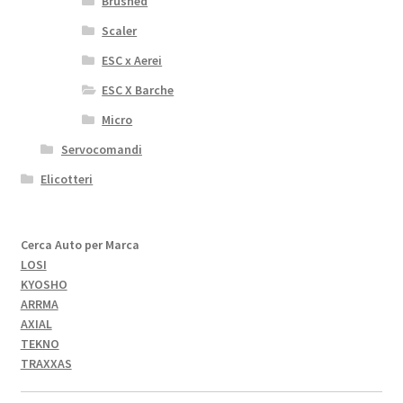
Brushed
Scaler
ESC x Aerei
ESC X Barche
Micro
Servocomandi
Elicotteri
Cerca Auto per Marca
LOSI
KYOSHO
ARRMA
AXIAL
TEKNO
TRAXXAS