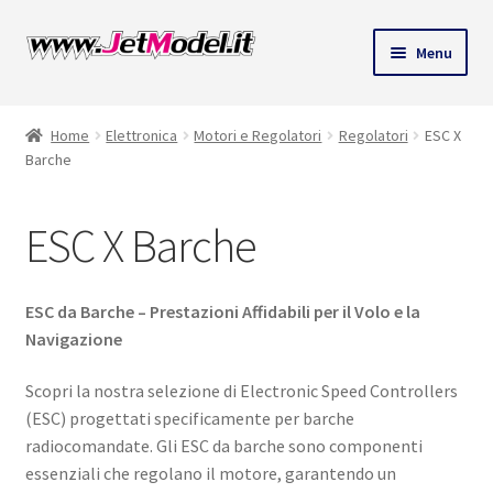
Vai
Vai
Menu
alla
al
ndi
navigazione
contenuto
Home
Elettronica
Motori e Regolatori
Regolatori
ESC X
u
Barche
ESC X Barche
ESC da Barche – Prestazioni Affidabili per il Volo e la
Navigazione
Scopri la nostra selezione di Electronic Speed Controllers
(ESC) progettati specificamente per barche
radiocomandate. Gli ESC da barche sono componenti
essenziali che regolano il motore, garantendo un