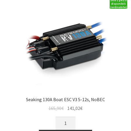
Solo 1 pezzi
3s,
disponibili
(ordinabile)
3A
SBEC
quantità
Seaking 130A Boat ESC V3 5-12s, NoBEC
Il
Il
165,90
€
141,02
€
prezzo
prezzo
Seaking
originale
attuale
130A
era:
è: